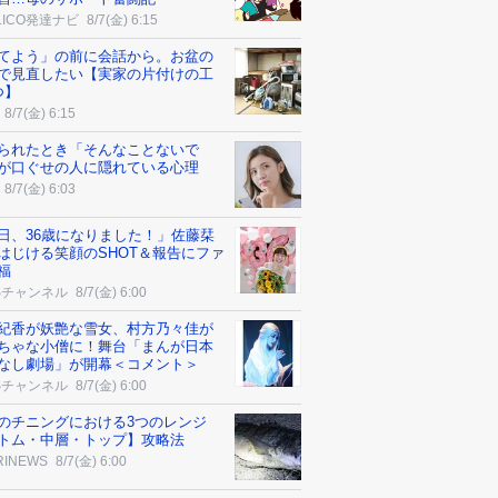
ALICO発達ナビ
8/7(金) 6:15
てよう」の前に会話から。お盆の
で見直したい【実家の片付けの工
つ】
8/7(金) 6:15
られたとき「そんなことないで
が口ぐせの人に隠れている心理
8/7(金) 6:03
日、36歳になりました！」佐藤栞
はじける笑顔のSHOT＆報告にファ
福
Sチャンネル
8/7(金) 6:00
紀香が妖艶な雪女、村方乃々佳が
ちゃな小僧に！舞台「まんが日本
なし劇場」が開幕＜コメント＞
Sチャンネル
8/7(金) 6:00
のチニングにおける3つのレンジ
トム・中層・トップ】攻略法
RINEWS
8/7(金) 6:00