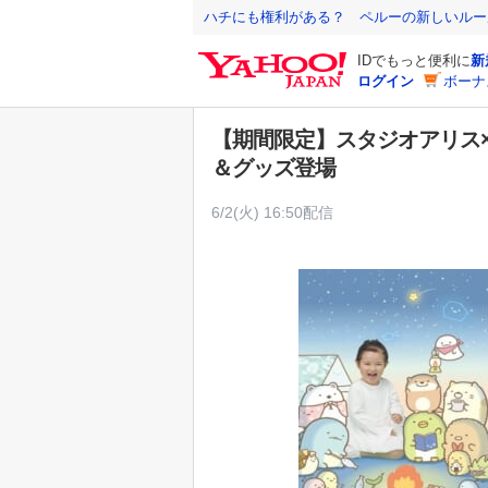
Y
ハチにも権利がある？ ペルーの新しいルー
a
IDでもっと便利に
新
h
ログイン
ボーナ
o
o
【期間限定】スタジオアリス
!
＆グッズ登場
J
A
6/2(火) 16:50配信
P
A
N