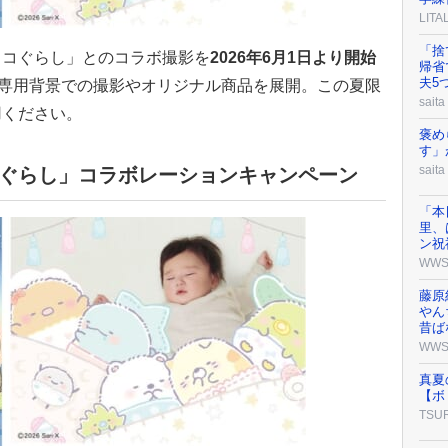
LIT
「捨
っコぐらし」とのコラボ撮影を
2026年6月1日より開始
帰省
夫5
専用背景での撮影やオリジナル商品を展開。この夏限
saita
用ください。
褒め
す」
saita
コぐらし」コラボレーションキャンペーン
「本
里、
ン祝
WW
藤原
やん
昔ば
WW
真夏
【ボ
TSU