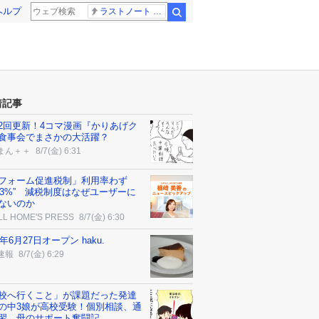
ヘルプ
ラストノート 内田有紀
検索
着記事
2回更新！4コマ漫画『かりあげク
食事会でまさかの大活躍？
まん＋＋
8/7(金) 6:31
フォーム促進税制」利用率わず
4.3%” 減税制度はなぜユーザーに
ないのか
LL HOME'S PRESS
8/7(金) 6:30
6年6月27日オープン haku.
速報
8/7(金) 6:29
校へ行くこと」が課題だった発達
の中3娘が高校受験！個別相談、通
習…母のサポート奮闘記