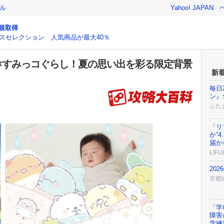
ル
Yahoo! JAPAN
規取得
スセレクション 人気商品が最大40％
×すみっコぐらし！夏の思い出を彩る限定背景
新
毎日
ン』
ふた
「リ
か”
届か
LIFU
202
京都
「学
障害
学練