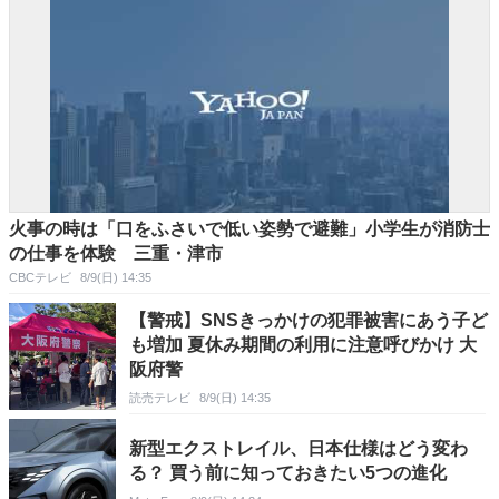
火事の時は「口をふさいで低い姿勢で避難」小学生が消防士
の仕事を体験 三重・津市
CBCテレビ
8/9(日) 14:35
【警戒】SNSきっかけの犯罪被害にあう子ど
も増加 夏休み期間の利用に注意呼びかけ 大
阪府警
読売テレビ
8/9(日) 14:35
新型エクストレイル、日本仕様はどう変わ
る？ 買う前に知っておきたい5つの進化