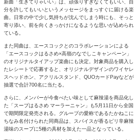
新曲「生きてりゃいい」は、頑張りすぎなくてもいい、自
分を許してもいいというメッセージをまっすぐに届ける楽
曲。日常の中で少し気持ちが沈んでしまう時にも、そっと
寄り添い、前を向くきっかけになるような思いが込められ
ている。
また同曲は、エースコックとのコラボレーションによる
「エースコックはるさめ×高嶺のなでしこキャンペーン」
のオリジナルタイアップ楽曲にも決定。対象商品を購入し
たレシートで応募すると、オリジナルデザインのワイヤレ
スヘッドホン、アクリルスタンド、QUOカードPayなどが
抽選で合計700名に当たる。
さらに、メンバーが今食べたい味として麻辣湯を商品化し
た「スープはるさめ マーラーニャン」も5月11日から全国
で期間限定発売される。グループの愛称であるたかねこに
ちなみ名付けられた同商品は、スパイスが香るピリ辛麻辣
湯味のスープに5種の具材を加えた一品となっている。