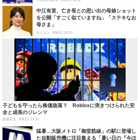
中江有里、亡き母との思い出の母娘ショット
を公開「すごく似ていますね」「ステキなお
母さま」
オリコン
8/9(日) 14:32
子どもを守ったら株価急落？ Robloxに突きつけられた安
全と成長のジレンマ
武者良太
8/9(日) 14:31
猛暑…大阪メトロ「御堂筋線」の駅に登場し
た自動販売機に注目集まる「暑い日の『今ほ