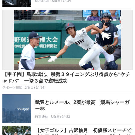
MotorFan
8/9(日) 14:34
【甲子園】鳥取城北、県勢３９イニングぶり得点から“ケチ
ャドバ” 一挙３点で逆転成功
スポーツ報知
8/9(日) 14:34
武豊とルメール、2着が最高 競馬シャーガ
ー杯
時事通信
8/9(日) 14:33
【女子ゴルフ】吉沢柚月 初優勝スピーチで