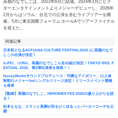
高嶺のなでしこは、2022年8月に結成。2024年2月にビク
ターエンタテインメントよりメジャーデビューし、2026年
2月からはソウル、台北での公演を含むライブツアーを開
催。5月に東京国際フォーラム ホールAでツアーファイナル
を迎えた。
関連記事
日本初となるACF(ASIA CULTURE FESTIVAL2026 )に高嶺のなで
しこの出演が決定！
iLiFE!、i☆Ris、高嶺のなでしこら全32組が決定！TOKYO IDOL F
ESTIVAL 2026、第2弾出演者を発表！！
HoneyWorksサウンドプロデュース・可憐なアイボリー、11人体
制初のメジャー3rdシングルリリース決定！リリースイベント開催
も発表
【動画】高嶺のなでしこ、HEROINES FES 2026の盛り上がりを語
る！
松本ももな、スラッと美脚が目をひくゆるっとパーカーコーデを公
開