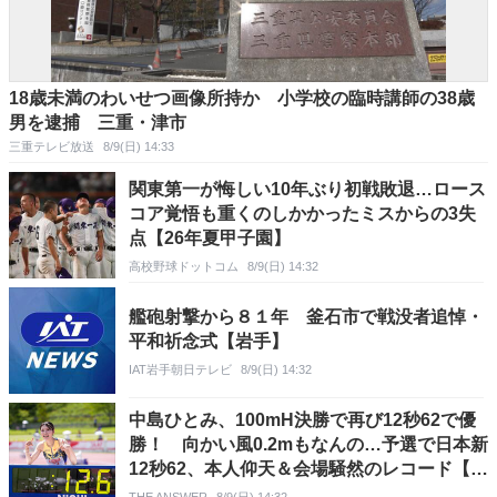
18歳未満のわいせつ画像所持か 小学校の臨時講師の38歳
男を逮捕 三重・津市
三重テレビ放送
8/9(日) 14:33
関東第一が悔しい10年ぶり初戦敗退…ロース
コア覚悟も重くのしかかったミスからの3失
点【26年夏甲子園】
高校野球ドットコム
8/9(日) 14:32
艦砲射撃から８１年 釜石市で戦没者追悼・
平和祈念式【岩手】
IAT岩手朝日テレビ
8/9(日) 14:32
中島ひとみ、100mH決勝で再び12秒62で優
勝！ 向かい風0.2mもなんの…予選で日本新
12秒62、本人仰天＆会場騒然のレコード【富
士北麓WT】
THE ANSWER
8/9(日) 14:32