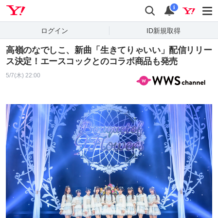
Yahoo! JAPAN
検索
通知
i
ログイン
ID新規取得
高嶺のなでしこ、新曲「生きてりゃいい」配信リリー
ス決定！エースコックとのコラボ商品も発売
5/7(木) 22:00