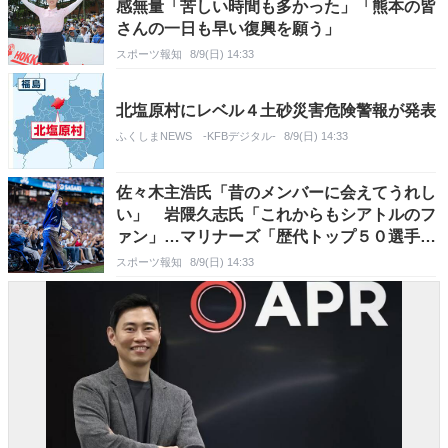
感無量「苦しい時間も多かった」「熊本の皆
さんの一日も早い復興を願う」
スポーツ報知
8/9(日) 14:33
北塩原村にレベル４土砂災害危険警報が発表
ふくしまNEWS -KFBデジタル-
8/9(日) 14:33
佐々木主浩氏「昔のメンバーに会えてうれし
い」 岩隈久志氏「これからもシアトルのフ
ァン」…マリナーズ「歴代トップ５０選手」
にイチロー氏と日本から３選手選出
スポーツ報知
8/9(日) 14:33