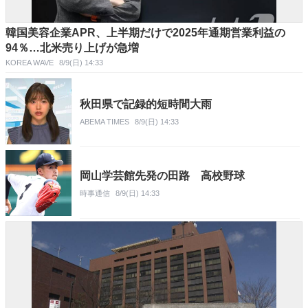
韓国美容企業APR、上半期だけで2025年通期営業利益の
94％…北米売り上げが急増
KOREA WAVE
8/9(日) 14:33
秋田県で記録的短時間大雨
ABEMA TIMES
8/9(日) 14:33
岡山学芸館先発の田路 高校野球
時事通信
8/9(日) 14:33