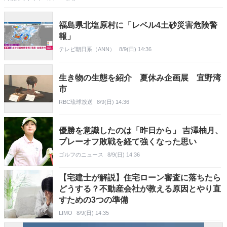
福島県北塩原村に「レベル4土砂災害危険警
報」
テレビ朝日系（ANN）
8/9(日) 14:36
生き物の生態を紹介 夏休み企画展 宜野湾
市
RBC琉球放送
8/9(日) 14:36
優勝を意識したのは「昨日から」 吉澤柚月、
プレーオフ敗戦を経て強くなった思い
ゴルフのニュース
8/9(日) 14:36
【宅建士が解説】住宅ローン審査に落ちたら
どうする？不動産会社が教える原因とやり直
すための3つの準備
LIMO
8/9(日) 14:35