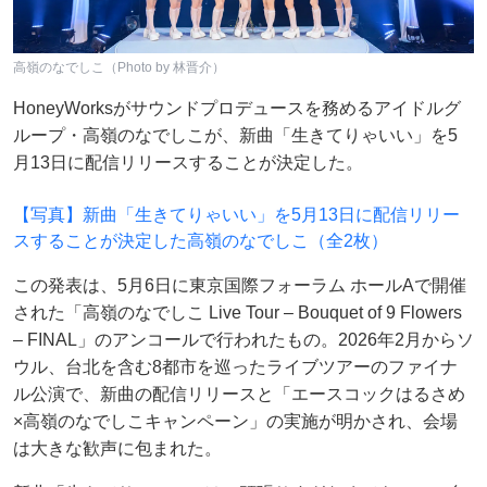
高嶺のなでしこ（Photo by 林晋介）
HoneyWorksがサウンドプロデュースを務めるアイドルグ
ループ・高嶺のなでしこが、新曲「生きてりゃいい」を5
月13日に配信リリースすることが決定した。
【写真】新曲「生きてりゃいい」を5月13日に配信リリー
スすることが決定した高嶺のなでしこ（全2枚）
この発表は、5月6日に東京国際フォーラム ホールAで開催
された「高嶺のなでしこ Live Tour – Bouquet of 9 Flowers
– FINAL」のアンコールで行われたもの。2026年2月からソ
ウル、台北を含む8都市を巡ったライブツアーのファイナ
ル公演で、新曲の配信リリースと「エースコックはるさめ
×高嶺のなでしこキャンペーン」の実施が明かされ、会場
は大きな歓声に包まれた。