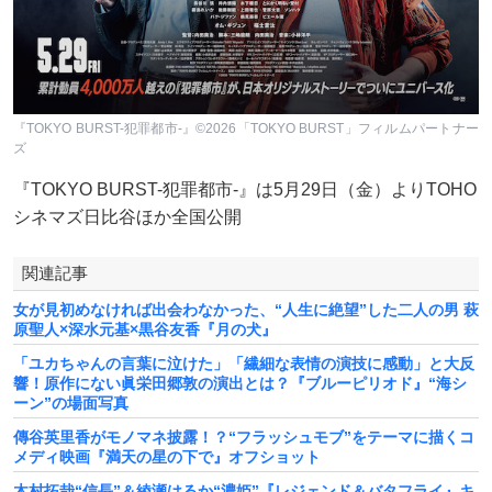
『TOKYO BURST-犯罪都市-』©2026「TOKYO BURST」フィルムパートナー
ズ
『TOKYO BURST-犯罪都市-』は5月29日（金）よりTOHO
シネマズ日比谷ほか全国公開
関連記事
女が見初めなければ出会わなかった、“人生に絶望”した二人の男 萩
原聖人×深水元基×黒谷友香『月の犬』
「ユカちゃんの言葉に泣けた」「繊細な表情の演技に感動」と大反
響！原作にない眞栄田郷敦の演出とは？『ブルーピリオド』“海シ
ーン”の場面写真
傳谷英里香がモノマネ披露！？“フラッシュモブ”をテーマに描くコ
メディ映画『満天の星の下で』オフショット
木村拓哉“信長”＆綾瀬はるか“濃姫”『レジェンド＆バタフライ』キ