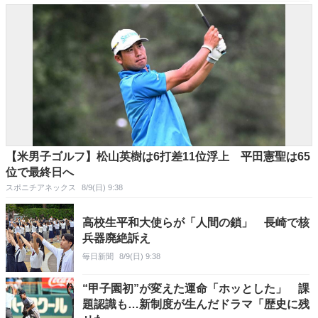
【米男子ゴルフ】松山英樹は6打差11位浮上 平田憲聖は65
位で最終日へ
スポニチアネックス
8/9(日) 9:38
高校生平和大使らが「人間の鎖」 長崎で核
兵器廃絶訴え
毎日新聞
8/9(日) 9:38
“甲子園初”が変えた運命「ホッとした」 課
題認識も…新制度が生んだドラマ「歴史に残