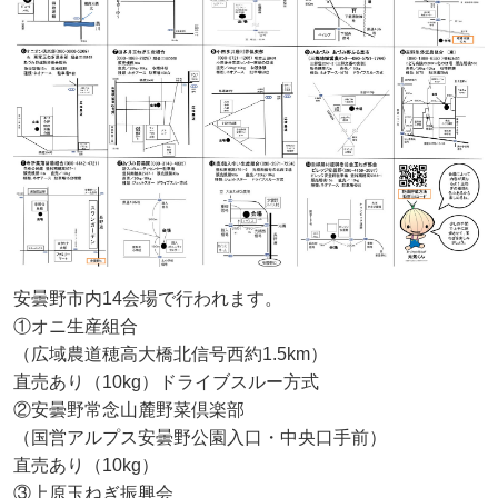
安曇野市内14会場で行われます。
①オニ生産組合
（広域農道穂高大橋北信号西約1.5km）
直売あり（10kg）ドライブスルー方式
②安曇野常念山麓野菜倶楽部
（国営アルプス安曇野公園入口・中央口手前）
直売あり（10kg）
③上原玉ねぎ振興会