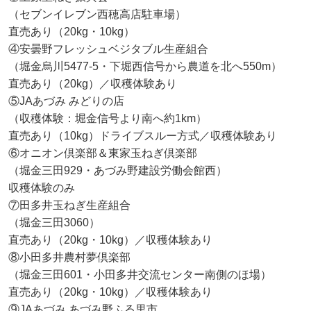
（セブンイレブン西穂高店駐車場）
直売あり（20kg・10kg）
④安曇野フレッシュベジタブル生産組合
（堀金烏川5477-5・下堀西信号から農道を北へ550m）
直売あり（20kg）／収穫体験あり
⑤JAあづみ みどりの店
（収穫体験：堀金信号より南へ約1km）
直売あり（10kg）ドライブスルー方式／収穫体験あり
⑥オニオン倶楽部＆東家玉ねぎ倶楽部
（堀金三田929・あづみ野建設労働会館西）
収穫体験のみ
⑦田多井玉ねぎ生産組合
（堀金三田3060）
直売あり（20kg・10kg）／収穫体験あり
⑧小田多井農村夢倶楽部
（堀金三田601・小田多井交流センター南側のほ場）
直売あり（20kg・10kg）／収穫体験あり
⑨JAあづみ あづみ野ふる里市