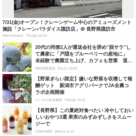
7/31(金)オープン！クレーンゲーム中心のアミューズメント
施設「クレーンパラダイス諏訪店」＠ 長野県諏訪市
Web-Komachi
7/31(金) 20:15
20代の同僚2人が運送会社を辞め“脱サラ”し
て農家に「戸隠をブルーベリーの産地に」
未経験で農園立ち上げ、カフェも営業 退職
金で苗を購入、アルバイトしながらの生活も
NBS長野放送
8/1(土) 19:00
「おいしいものが作れた時の喜び」
【野菜ぎらい限定】嫌いな野菜を収穫して報
酬ゲット 新潟市アグリパークでJA全農コ
ラボ企画開催
にいがた経済新聞
7/31(金) 15:01
【長野県】この夏絶対食べたい 冷やしておい
しいおやつ3選 果実のみずみずしさをスムー
ジーで
CREA WEB
8/4(火) 11:10