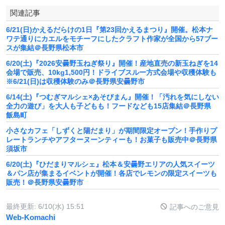
関連記事
6/21(日)かえるだらけの1日『第23回かえるまつり』開催。松本ナ
ワテ通りにカエルをモチーフにしたクラフト作家が全国から57ブー
スが集結＠長野県松本市
6/20(土)『2026安曇野玉ねぎ祭り』開催！産地直売の新玉ねぎを14
会場で販売、10kg1,500円！ドライブスルー方式会場や収穫体験も
※6/21(日)は収穫体験のみ＠長野県安曇野市
6/14(土)『つむぎマルシェ×あそびまん』開催！「汚れを気にしない
全力の遊び」を大人も子どもも！フードなども15店集結＠長野県
飯島町
小さなカフェ「しずくと陽だまり」が期間限定オープン！手作りプ
レートランチやアフターヌーンティーも！お菓子も販売中＠長野県
須坂市
6/20(土)『ひだまりマルシェ』松本＆安曇野エリアの人気スイーツ
＆パン店が集まるイベントが開催！各店でレモンの限定スイーツも
販売！＠長野県安曇野市
最終更新:
6/10(水) 15:51
記事へのご意見
Web-Komachi