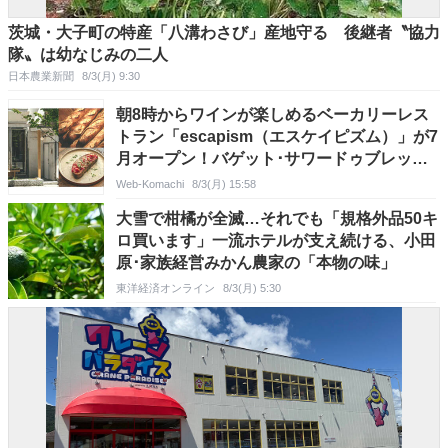
茨城・大子町の特産「八溝わさび」産地守る 後継者〝協力
隊〟は幼なじみの二人
日本農業新聞
8/3(月) 9:30
朝8時からワインが楽しめるベーカリーレス
トラン「escapism（エスケイピズム）」が7
月オープン！バゲット･サワードゥブレッド･
クロワッサンなどを販売！店内では定番パン
Web-Komachi
8/3(月) 15:58
をアレンジした食事メニューも♪＠長野県松
大雪で柑橘が全滅…それでも「規格外品50キ
本市
ロ買います」一流ホテルが支え続ける、小田
原･家族経営みかん農家の「本物の味」
東洋経済オンライン
8/3(月) 5:30