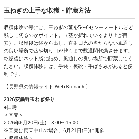
玉ねぎの上手な収穫・貯蔵方法
収穫体験の際には、玉ねぎの茎を5〜6センチメートルほど
残して切るのがポイント。（茎が折れているより上が目
安）。収穫後は袋から出し、直射日光の当たらない風通し
の良い場所で茎や切り口が乾くまで数週間乾燥させます。
乾燥後はネット袋に詰め、風通しの良い場所で貯蔵してく
ださい。収穫体験には、手袋・長靴・手ばさみがあると便
利です。
【長野県の情報サイト Web Komachi】
2026安曇野玉ねぎ祭り
●日時
＜直売＞
2026年6月20日(土) 8:00〜15:00
※直売は雨天中止の場合、6月21日(日)に開催
＜収穫体験＞