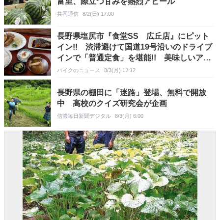
富里、際立つ甘みを熱烈アピール
共同通信
8/2(日) 17:00
長野県塩尻市『食堂SS 広丘店』にピット
イン!! 渋滞避けて国道19号沿いのドライブ
インで「普通定食」を堪能!! 美味しいアジ
フライを求めて走る旅
バイクのニュース
8/3(月) 12:12
長野県の棚田に「迷路」登場、無料で開放
中 高校のクイズ研究会が企画
信濃毎日新聞デジタル
8/3(月) 6:00