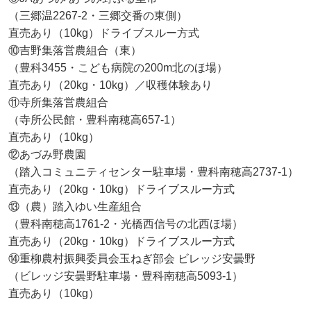
（三郷温2267-2・三郷交番の東側）
直売あり（10kg）ドライブスルー方式
⑩吉野集落営農組合（東）
（豊科3455・こども病院の200m北のほ場）
直売あり（20kg・10kg）／収穫体験あり
⑪寺所集落営農組合
（寺所公民館・豊科南穂高657-1）
直売あり（10kg）
⑫あづみ野農園
（踏入コミュニティセンター駐車場・豊科南穂高2737-1）
直売あり（20kg・10kg）ドライブスルー方式
⑬（農）踏入ゆい生産組合
（豊科南穂高1761-2・光橋西信号の北西ほ場）
直売あり（20kg・10kg）ドライブスルー方式
⑭重柳農村振興委員会玉ねぎ部会 ビレッジ安曇野
（ビレッジ安曇野駐車場・豊科南穂高5093-1）
直売あり（10kg）