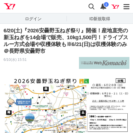
Yahoo! JAPAN
検索
通知
i
ログイン
ID新規取得
6/20(土)『2026安曇野玉ねぎ祭り』開催！産地直売の
新玉ねぎを14会場で販売、10kg1,500円！ドライブス
ルー方式会場や収穫体験も※6/21(日)は収穫体験のみ
＠長野県安曇野市
6/10(水) 15:51