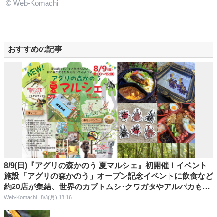
© Web-Komachi
おすすめの記事
8/9(日)『アグリの森かのう 夏マルシェ』初開催！イベント
施設「アグリの森かのう」オープン記念イベントに飲食など
約20店が集結、世界のカブトムシ･クワガタやアルパカもや
ってきます！＠長野県東御市
Web-Komachi
8/3(月) 18:16