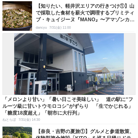
【知りたい、軽井沢エリアの行きつけ①】山
で採取した食材を薪火で調理するプリミティ
ブ・キュイジーヌ『MANO』〜アマゾンカカ
オ・太田哲雄さんの紹介
dancyu
7/31(金) 11:00
「メロンより甘い」「暑い日こそ美味しい」 道の駅に“フ
ルーツ級に甘いトウモロコシ”がずらり 「生でかじれる」
「糖度18度超え」「朝市に大行列」
ねとらぼ
7/31(金) 14:30
【奈良・吉野の夏旅①】グルメと参道散策、