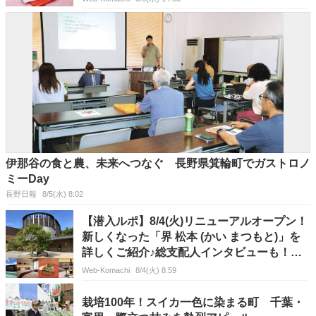
伊那谷の食と農、未来へつなぐ 長野県箕輪町でガストロノ
ミーDay
長野日報
8/5(水) 8:02
【潜入ルポ】8/4(火)リニューアルオープン！
新しくなった「界 松本 (かい まつもと)」を
詳しくご紹介♪総支配人インタビューも！信
州ワインや松本の文化体験とともに非日常を
Web-Komachi
8/4(火) 8:59
味わえる、星野リゾートの温泉旅館＠長野県
松本市
栽培100年！スイカ一色に染まる町 千葉・