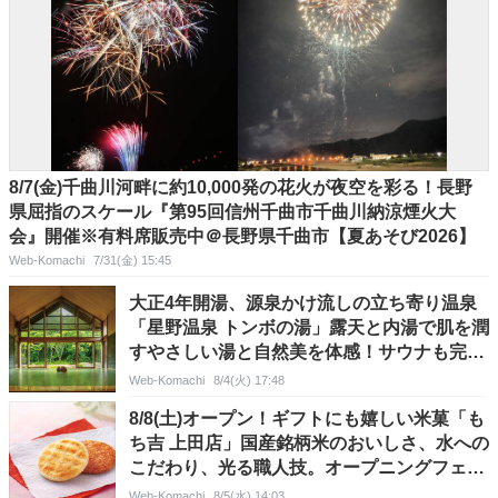
8/7(金)千曲川河畔に約10,000発の花火が夜空を彩る！長野
県屈指のスケール『第95回信州千曲市千曲川納涼煙火大
会』開催※有料席販売中＠長野県千曲市【夏あそび2026】
Web-Komachi
7/31(金) 15:45
大正4年開湯、源泉かけ流しの立ち寄り温泉
「星野温泉 トンボの湯」露天と内湯で肌を潤
すやさしい湯と自然美を体感！サウナも完備
＠軽井沢町【長野県の日帰り温泉】
Web-Komachi
8/4(火) 17:48
8/8(土)オープン！ギフトにも嬉しい米菓「も
ち吉 上田店」国産銘柄米のおいしさ、水への
こだわり、光る職人技。オープニングフェア
情報も掲載♪@長野県上田市
Web-Komachi
8/5(水) 14:03