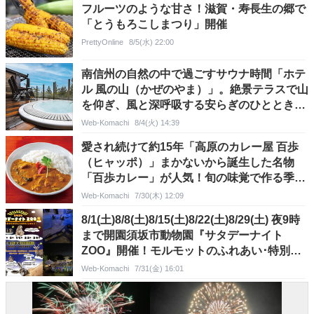
フルーツのような甘さ！滋賀・寿長生の郷で
「とうもろこしまつり」開催
PrettyOnline
8/5(水) 22:00
南信州の自然の中で過ごすサウナ時間「ホテ
ル 風の山（かぜのやま）」。絶景テラスで山
を仰ぎ、風と深呼吸する安らぎのひとときを
＠長野県飯田市
Web-Komachi
8/4(火) 14:39
愛され続けて約15年「高原のカレー屋 百歩
（ヒャッポ）」まかないから誕生した名物
「百歩カレー」が人気！旬の味覚で作る季節
のカレーなどバラエティに富んだメニューも
Web-Komachi
7/30(木) 12:09
♪＠長野県茅野市
8/1(土)8/8(土)8/15(土)8/22(土)8/29(土) 夜9時
まで開園須坂市動物園『サタデーナイト
ZOO』開催！モルモットのふれあい･特別ガ
イド･えさやり体験など夜の動物園で特別な
Web-Komachi
7/31(金) 16:01
体験を＠長野県須坂市