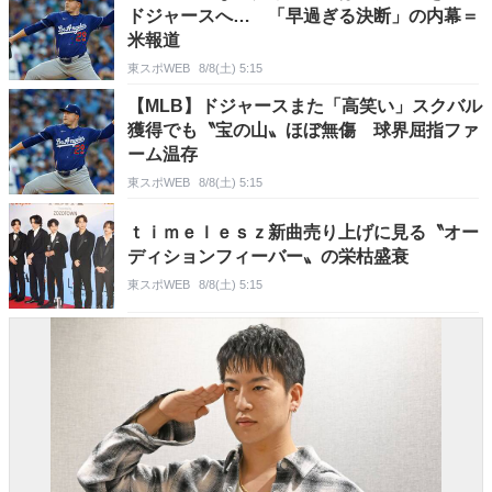
ドジャースへ… 「早過ぎる決断」の内幕＝
米報道
東スポWEB
8/8(土) 5:15
【MLB】ドジャースまた「高笑い」スクバル
獲得でも〝宝の山〟ほぼ無傷 球界屈指ファ
ーム温存
東スポWEB
8/8(土) 5:15
ｔｉｍｅｌｅｓｚ新曲売り上げに見る〝オー
ディションフィーバー〟の栄枯盛衰
東スポWEB
8/8(土) 5:15