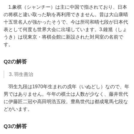
1.象棋（シャンチー）は主に中国で指されており、日本
の将棋と違い取った駒を再利用できません。昔は大山康晴
十五世名人が強かったそうで、今は所司和晴七段が日本代
表として何度も世界大会に出場しています。3.鐘馗（しょ
うき）は現東京・将棋会館に新設された対局室の名前で
す。
Q2の解答
3. 羽生善治
羽生九段は1970年生まれの戌年（いぬどし）なので、年
男ではありません。午年の棋士は人数が少なく、藤井世代
に伊藤匠二冠や高田明浩五段。豊島世代は都成竜馬七段な
どがいます。
Q3の解答