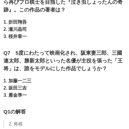
ら再びプロ棋士を目指した『泣き虫しょったんの奇
跡』。この作品の著者は？
1. 折田翔吾
2. 瀬川晶司
3. 桜井章一
Q7 5度にわたって映画化され、阪東妻三郎、三國
連太郎、勝新太郎といった名優が主役を張った「王
将」は、誰をモデルにした作品でしょうか？
1. 加藤一二三
2. 坂田三吉
3. 雁金準一
Q1の解答
2. 将棋