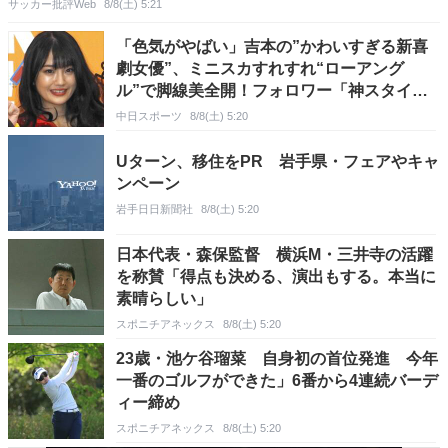
サッカー批評Web
8/8(土) 5:21
「色気がやばい」吉本の”かわいすぎる新喜
劇女優”、ミニスカすれすれ“ローアング
ル”で脚線美全開！フォロワー「神スタイ
ル」「吉本カラーどこにもない」
中日スポーツ
8/8(土) 5:20
Uターン、移住をPR 岩手県・フェアやキャ
ンペーン
岩手日日新聞社
8/8(土) 5:20
日本代表・森保監督 横浜M・三井寺の活躍
を称賛「得点も決める、演出もする。本当に
素晴らしい」
スポニチアネックス
8/8(土) 5:20
23歳・池ケ谷瑠菜 自身初の首位発進 今年
一番のゴルフができた」6番から4連続バーデ
ィー締め
スポニチアネックス
8/8(土) 5:20