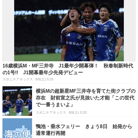
16歳横浜M・MF三井寺 J1最年少開幕弾！ 秋春制新時代
の1号!! J1開幕最年少先発デビュー
スポニチアネックス
8/8(土) 5:20
横浜Mの超新星MF三井寺を育てた街クラブの
存在 財前宣之氏が見抜いた才能「この世代
で一番うまいよ」
スポニチアネックス
8/8(土) 5:20
鴨池・垂水フェリー きょう8日 始発から
通常運行再開