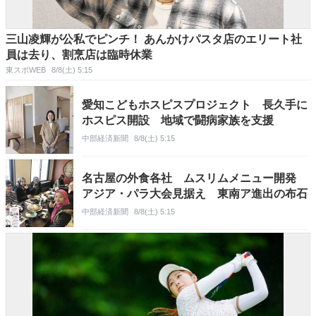
三山凌輝が公私でピンチ！ あんかけパスタ店のエリート社
員は去り、割烹店は臨時休業
東スポWEB
8/8(土) 5:15
愛知こどもホスピスプロジェクト 長久手に
ホスピス開設 地域で闘病家族を支援
中部経済新聞
8/8(土) 5:15
名古屋の外食各社 ムスリムメニュー開発
アジア・パラ大会見据え 東南ア進出の布石
中部経済新聞
8/8(土) 5:15