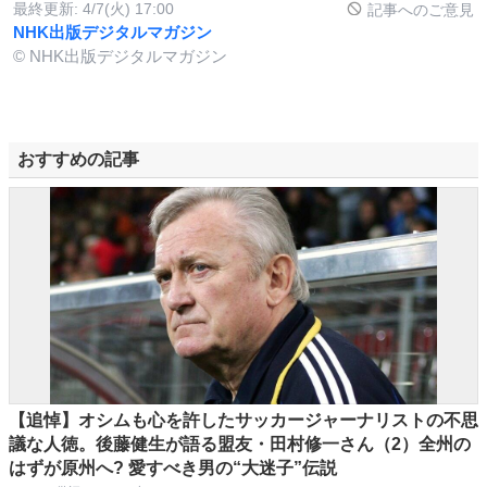
最終更新:
4/7(火) 17:00
記事へのご意見
NHK出版デジタルマガジン
© NHK出版デジタルマガジン
おすすめの記事
【追悼】オシムも心を許したサッカージャーナリストの不思
議な人徳。後藤健生が語る盟友・田村修一さん（2）全州の
はずが原州へ? 愛すべき男の“大迷子”伝説