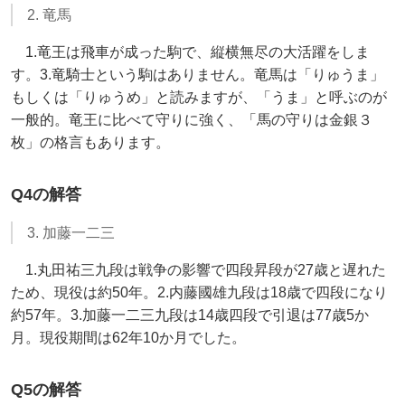
2. 竜馬
1.竜王は飛車が成った駒で、縦横無尽の大活躍をしま
す。3.竜騎士という駒はありません。竜馬は「りゅうま」
もしくは「りゅうめ」と読みますが、「うま」と呼ぶのが
一般的。竜王に比べて守りに強く、「馬の守りは金銀３
枚」の格言もあります。
Q4の解答
3. 加藤一二三
1.丸田祐三九段は戦争の影響で四段昇段が27歳と遅れた
ため、現役は約50年。2.内藤國雄九段は18歳で四段になり
約57年。3.加藤一二三九段は14歳四段で引退は77歳5か
月。現役期間は62年10か月でした。
Q5の解答