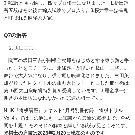
3勝2敗と勝ち越し、四段プロ棋士になりました。1.折田翔
吾五段はその後に編入試験でプロ入り。3.桜井章一は雀鬼
と呼ばれる麻雀の大家。
Q7の解答
2. 坂田三吉
関西の坂田三吉が関根金次郎をはじめとする東京勢と争
ったことをモチーフに、北條秀司が描いた戯曲『王将』。
舞台で大人気になり、繰り返し映画化されました。村田英
雄が歌った同タイトルの曲も大ヒット。作曲した船村徹は
第16回大山康晴賞特別賞を受賞しています。3.雁金準一は
囲碁の本因坊になれなかった悲運の棋士です。
NHK『将棋講座』テキスト4月号別冊付録「将棋ドリル
Vol.4」ではこの他にも、豆知識から最新の戦術まで、全49
問を出題！ それぞれの解答と詳しい解説が見どころです。
※棋士の肩書は2026年2月20日現在のものです。