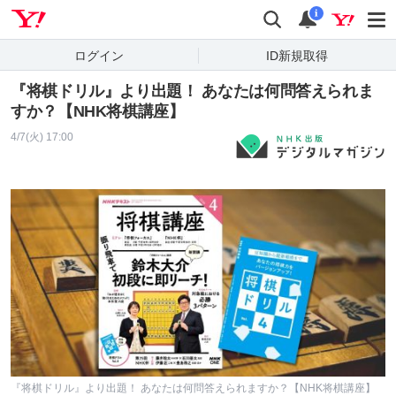
Yahoo! JAPAN
検索
通知
i
ログイン
ID新規取得
『将棋ドリル』より出題！ あなたは何問答えられま
すか？【NHK将棋講座】
4/7(火) 17:00
『将棋ドリル』より出題！ あなたは何問答えられますか？【NHK将棋講座】