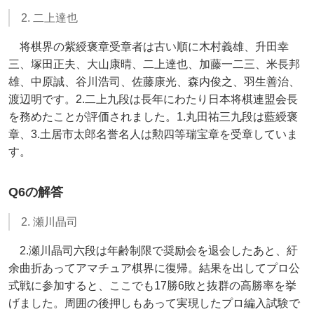
2. 二上達也
将棋界の紫綬褒章受章者は古い順に木村義雄、升田幸
三、塚田正夫、大山康晴、二上達也、加藤一二三、米長邦
雄、中原誠、谷川浩司、佐藤康光、森内俊之、羽生善治、
渡辺明です。2.二上九段は長年にわたり日本将棋連盟会長
を務めたことが評価されました。1.丸田祐三九段は藍綬褒
章、3.土居市太郎名誉名人は勲四等瑞宝章を受章していま
す。
Q6の解答
2. 瀬川晶司
2.瀬川晶司六段は年齢制限で奨励会を退会したあと、紆
余曲折あってアマチュア棋界に復帰。結果を出してプロ公
式戦に参加すると、ここでも17勝6敗と抜群の高勝率を挙
げました。周囲の後押しもあって実現したプロ編入試験で