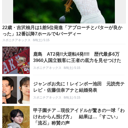
22歳・吉沢柚月は1差5位発進「アプローチとパターが良か
った」12番以降7ホールで4バーディー
スポニチアネックス
8/8(土) 5:15
鹿島 AT2発!!大逆転4発!!!! 歴代最多6万
3960人国立観客に王者の底力を見せつけた
スポニチアネックス
8/8(土) 5:15
ジャンボお先に！レインボー池田 元読売テ
レビ・佐藤佳奈アナと結婚発表
スポニチアネックス
8/8(土) 5:15
甲子園チア→現役アイドルが驚きの一球「わ
けわからん投げ方」 結果は…「すごい」
「流石」称賛の声