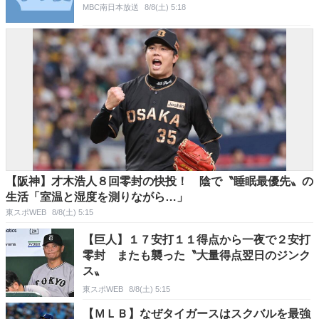
MBC南日本放送
8/8(土) 5:18
【阪神】才木浩人８回零封の快投！ 陰で〝睡眠最優先〟の
生活「室温と湿度を測りながら…」
東スポWEB
8/8(土) 5:15
【巨人】１７安打１１得点から一夜で２安打
零封 またも襲った〝大量得点翌日のジンク
ス〟
東スポWEB
8/8(土) 5:15
【ＭＬＢ】なぜタイガースはスクバルを最強