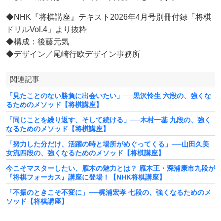
◆NHK『将棋講座』テキスト2026年4月号別冊付録「将棋
ドリルVol.4」より抜粋
◆構成：後藤元気
◆デザイン／尾崎行欧デザイン事務所
関連記事
「見たことのない勝負に出会いたい」──黒沢怜生 六段の、強くな
るためのメソッド【将棋講座】
「同じことを繰り返す、そして続ける」──木村一基 九段の、強く
なるためのメソッド【将棋講座】
「努力した分だけ、活躍の時と場所がめぐってくる」──山田久美
女流四段の、強くなるためのメソッド【将棋講座】
今こそマスターしたい、雁木の魅力とは？ 雁木王・深浦康市九段が
『将棋フォーカス』講座に登場！【NHK将棋講座】
「不振のときこそ不変に」──梶浦宏孝 七段の、強くなるためのメ
ソッド【将棋講座】