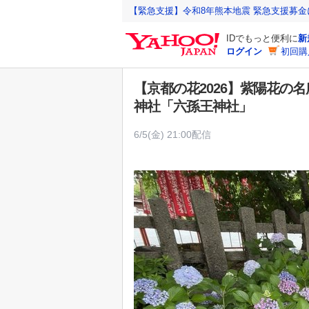
Y
【緊急支援】令和8年熊本地震 緊急支援募
a
IDでもっと便利に
新
h
ログイン
初回購
o
o
【京都の花2026】紫陽花の
!
神社「六孫王神社」
J
A
6/5(金) 21:00配信
P
A
N