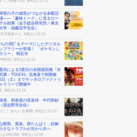
タウン情報YOU
8/8(土) 12:27
障害の子の成長がつながる余暇活
場――「趣味トーク」に見るロー
デル効果（金子総合研究所／東京
大学・加藤浩平先生）
ALICO発達ナビ
8/8(土) 12:15
立ちの3匹” をテーマにしたデジタル
ンプラリーが登場！ 「ポケモンし
ラリー」 明石市
 PRESS
8/8(土) 12:14
憲武による3度目の全国巡回展『木
武展－TOUCH』北海道で初開催
22日（土）までサッポロファクトリ
ャラリーで開催中
E
8/8(土) 12:10
保発、和楽器の音楽侍 中代和紗
（習志野市在住）
コミ！ byちいき新聞
8/8(土) 12:10
な眠気、貧血、尿たんぱく…妊娠
小さなトラブルが次から次へ
よONLINE
8/8(土) 12:05