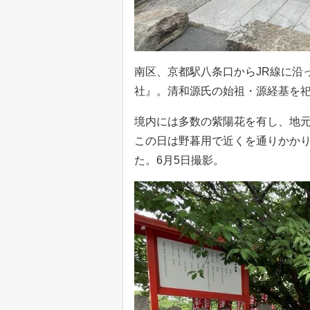
南区、京都駅八条口からJR線に沿
社』。清和源氏の始祖・源経基を
境内には多数の紫陽花を有し、地
この日は野暮用で近くを通りかか
た。6月5日撮影。