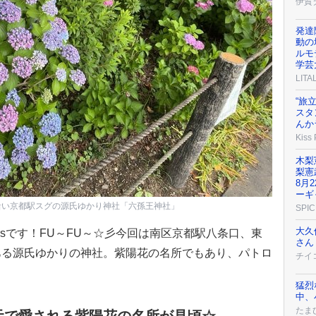
伊賀
発達
動の
ルモ
学芸
LIT
“旅
スタ
んか
Kiss
木梨
梨憲
8月
ーギ
沿い京都駅スグの源氏ゆかり神社「六孫王神社」
SPIC
大久
othersです！FU～FU～☆彡今回は南区京都駅八条口、東
さん
ある源氏ゆかりの神社。紫陽花の名所でもあり、パトロ
チイ
猛烈
中、
たまひ