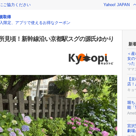
金にご協力ください
Yahoo! JAPAN
規取得
入限定、アプリで使えるお得なクーポン
名所見頃！新幹線沿い京都駅スグの源氏ゆかり
新
＜産
女の
った
ママ
【京
店！
キョ
堀ち
能「
Ame
宮沢
劇場