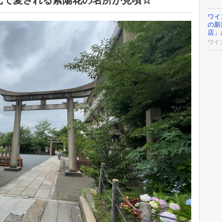
元で愛される紫陽花の名所が見頃☆
ワイ
の新
店」
ワイ