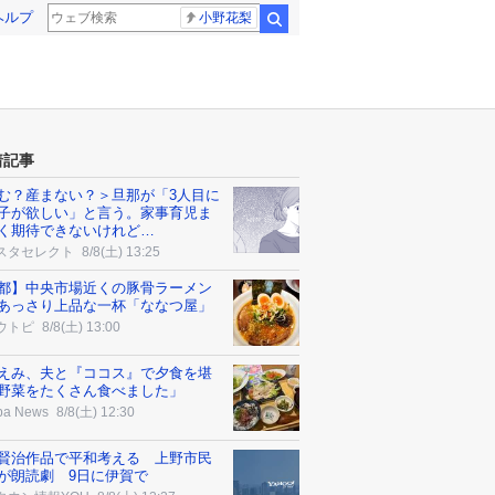
ヘルプ
小野花梨
検索
着記事
む？産まない？＞旦那が「3人目に
子が欲しい」と言う。家事育児ま
く期待できないけれど…
スタセレクト
8/8(土) 13:25
都】中央市場近くの豚骨ラーメン
あっさり上品な一杯「ななつ屋」
ウトピ
8/8(土) 13:00
えみ、夫と『ココス』で夕食を堪
野菜をたくさん食べました」
ba News
8/8(土) 12:30
賢治作品で平和考える 上野市民
が朗読劇 9日に伊賀で