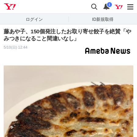
Yahoo! JAPAN
検索
通知
i
ログイン
ID新規取得
藤あや子、150個発注したお取り寄せ餃子を絶賛「や
みつきになること間違いなし」
5/10(日) 12:44