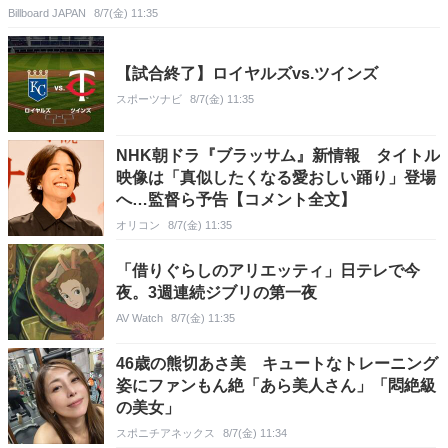
Billboard JAPAN
8/7(金) 11:35
【試合終了】ロイヤルズvs.ツインズ
スポーツナビ
8/7(金) 11:35
NHK朝ドラ『ブラッサム』新情報 タイトル
映像は「真似したくなる愛おしい踊り」登場
へ…監督ら予告【コメント全文】
オリコン
8/7(金) 11:35
「借りぐらしのアリエッティ」日テレで今
夜。3週連続ジブリの第一夜
AV Watch
8/7(金) 11:35
46歳の熊切あさ美 キュートなトレーニング
姿にファンもん絶「あら美人さん」「悶絶級
の美女」
スポニチアネックス
8/7(金) 11:34