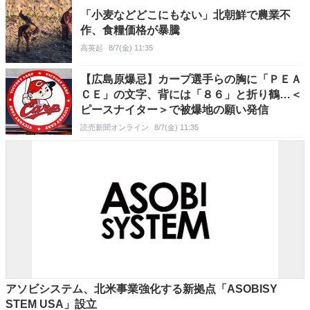
「小麦などどこにもない」北朝鮮で農業不
作、食糧価格が暴騰
高英起
8/7(金) 11:35
【広島原爆忌】カープ選手らの胸に「ＰＥＡ
ＣＥ」の文字、背には「８６」と折り鶴…＜
ピースナイター＞で被爆地の願い発信
読売新聞オンライン
8/7(金) 11:35
アソビシステム、北米事業強化する新拠点「ASOBISY
STEM USA」設立