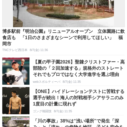
博多駅前『明治公園』リニューアルオープン 立体園路に飲
食店も 「1日のさまざまなシーンで利用してほしい」 福
岡市
TNCテレビ西日本
8/7(金) 11:36
【夏の甲子園2026】聖隷クリストファー・高
部陸の「２回加速する」規格外のストレート
それでもプロではなく大学進学を選ぶ理由
webスポルティーバ
8/7(金) 11:35
【ONE】ハイドレーションテストに苦戦する
選手が続出！海人の対戦相手シアサラニのみ
1度目の計量に現れず
ゴング格闘技
8/7(金) 11:35
「川の事故」38%は“浅い場所”で発生「深