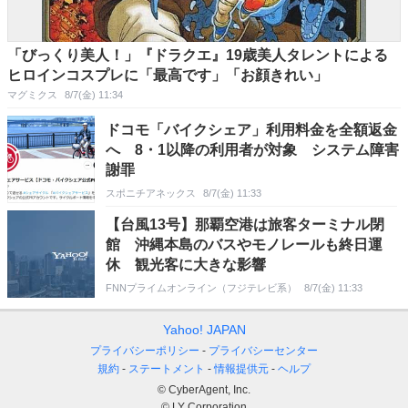
「びっくり美人！」『ドラクエ』19歳美人タレントによる
ヒロインコスプレに「最高です」「お顔きれい」
マグミクス
8/7(金) 11:34
ドコモ「バイクシェア」利用料金を全額返金
へ 8・1以降の利用者が対象 システム障害
謝罪
スポニチアネックス
8/7(金) 11:33
【台風13号】那覇空港は旅客ターミナル閉
館 沖縄本島のバスやモノレールも終日運
休 観光客に大きな影響
FNNプライムオンライン（フジテレビ系）
8/7(金) 11:33
Yahoo! JAPAN
プライバシーポリシー
プライバシーセンター
規約
ステートメント
情報提供元
ヘルプ
© CyberAgent, Inc.
© LY Corporation