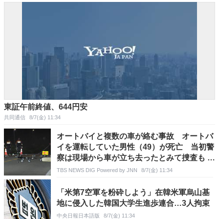
東証午前終値、644円安
共同通信
8/7(金) 11:34
オートバイと複数の車が絡む事故 オートバ
イを運転していた男性（49）が死亡 当初警
察は現場から車が立ち去ったとみて捜査も そ
の後ひき逃げの可能性は低く
TBS NEWS DIG Powered by JNN
8/7(金) 11:34
「米第7空軍を粉砕しよう」在韓米軍烏山基
地に侵入した韓国大学生進歩連合…3人拘束
中央日報日本語版
8/7(金) 11:34