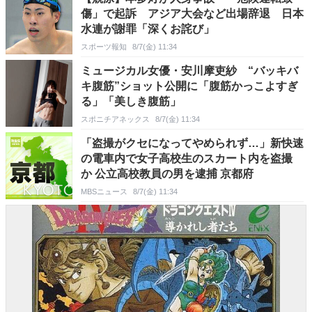
傷」で起訴 アジア大会など出場辞退 日本
水連が謝罪「深くお詫び」
スポーツ報知
8/7(金) 11:34
ミュージカル女優・安川摩吏紗 “バッキバ
キ腹筋”ショット公開に「腹筋かっこよすぎ
る」「美しき腹筋」
スポニチアネックス
8/7(金) 11:34
「盗撮がクセになってやめられず…」新快速
の電車内で女子高校生のスカート内を盗撮
か 公立高校教員の男を逮捕 京都府
MBSニュース
8/7(金) 11:34