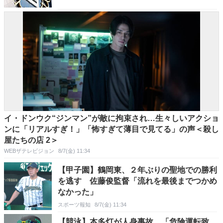
イ・ドンウク“ジンマン”が敵に拘束され…生々しいアクショ
ンに「リアルすぎ！」「怖すぎて薄目で見てる」の声＜殺し
屋たちの店 2＞
WEBザテレビジョン
8/7(金) 11:34
【甲子園】鶴岡東、２年ぶりの聖地での勝利
を逃す 佐藤俊監督「流れを最後までつかめ
なかった」
スポーツ報知
8/7(金) 11:34
【競泳】本多灯が人身事故 「危険運転致