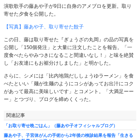
演歌歌手の藤あや子が9日に自身のアメブロを更新。取り
寄せた夕食を公開した。
【写真】藤あや子、取り寄せた餃子
この日、藤は取り寄せた『ぎょうざの丸岡』の品の写真を
公開し「150個発注」と大量に注文したことを報告。「一
度食べたらやみつきになること間違いなし！」と味を絶賛
し「お友達にもお裾分けしました」と明かした。
さらに、シメには「比内地鶏だししょうゆラーメン」を食
べたといい「麺が生麺のようにコシがあってお出汁にコク
があって最高に美味しいです」とコメント。「大満足ーー
ー」とつづり、ブログを締めくくった。
関連記事
「お取り寄せ晩ごはん」（藤あや子オフィシャルブログ）
藤あや子、子宮体がんの手術から2年後の検診結果を報告「生きる