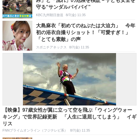
み」と「流れ」の危険を検証－子ども安全を
守る“サンダルバイバイ”
KBC九州朝日放送
8/7(金) 11:35
大島麻衣「初めてのねぶたは大迫力」 今年
初の浴衣自撮りショット！「可愛すぎ！」
「とても素敵」の声
スポニチアネックス
8/7(金) 11:35
【映像】97歳女性が翼に立って空を飛ぶ「ウィングウォー
キング」で世界記録更新 「人生に退屈してしまう」 イギ
リス
FNNプライムオンライン（フジテレビ系）
8/7(金) 11:35