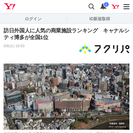
Yahoo! JAPAN
検索
通知
i
ログイン
ID新規取得
訪日外国人に人気の商業施設ランキング キャナルシ
ティ博多が全国1位
6/9(火) 18:00