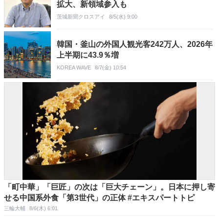
拡大、新領域参入も
茨城新聞クロスアイ
8/5(水) 9:00
韓国・釜山の外国人観光客242万人、2026年
上半期に43.9％増
KOREA WAVE
8/7(金) 10:54
「町中華」「巨匠」の次は「巨大チェーン」。日本に押し寄
せる中国系外食「第3世代」の正体 #エキスパートトピ
三輪大輔
8/6(木) 6:01