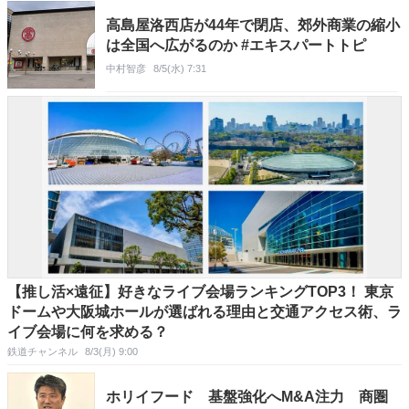
ンキング】
高島屋洛西店が44年で閉店、郊外商業の縮小
は全国へ広がるのか #エキスパートトピ
中村智彦
8/5(水) 7:31
【推し活×遠征】好きなライブ会場ランキングTOP3！ 東京
ドームや大阪城ホールが選ばれる理由と交通アクセス術、ラ
イブ会場に何を求める？
鉄道チャンネル
8/3(月) 9:00
ホリイフード 基盤強化へM&A注力 商圏