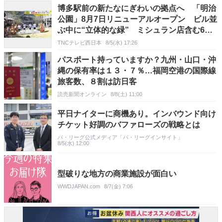
博多駅前の新たなにぎわいの拠点へ 「明治
公園」8月7日リニューアルオープン ビル並
ぶ中に“立体的な緑” ミシュラン店含む6店
舗も 福岡市
TNCテレビ西日本
8/5(水) 17:26
パスポート持っていますか？九州・山口・沖
縄の保有率は１３・７％…福岡空港の国際線
旅客数、８割は訪日客
読売新聞オンライン
8/8(土) 11:00
平日ナイターに商機あり。インバウンド向け
チケット好調のバファローズの戦略とは
パ・リーグ公式メディア「パ・リーグインサイト」
8/5(水) 12:00
型破りな地方の商業施設が面白い
WWDJAPAN.com
8/7(金) 7:06