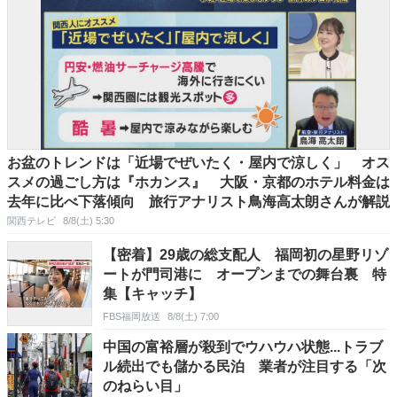
お盆のトレンドは「近場でぜいたく・屋内で涼しく」 オス
スメの過ごし方は『ホカンス』 大阪・京都のホテル料金は
去年に比べ下落傾向 旅行アナリスト鳥海高太朗さんが解説
関西テレビ
8/8(土) 5:30
【密着】29歳の総支配人 福岡初の星野リゾ
ートが門司港に オープンまでの舞台裏 特
集【キャッチ】
FBS福岡放送
8/8(土) 7:00
中国の富裕層が殺到でウハウハ状態...トラブ
ル続出でも儲かる民泊 業者が注目する「次
のねらい目」