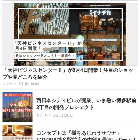
「天神ビジネスセンターⅡ」が8月4日開業！注目のショッ
プや見どころを紹介
フクリパ
8/7(金) 18:00
西日本シティビルが開業、いま熱い博多駅前
3丁目の開発プロジェクト
フクリパ
8/8(土) 18:00
コンセプトは「樹をあじわうサウナ」
TOTOPA博多駅前店の内部を最速レポート！