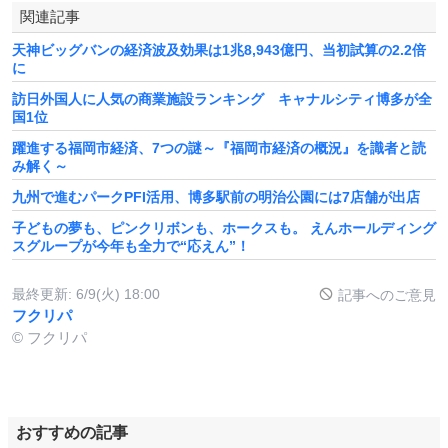
関連記事
天神ビッグバンの経済波及効果は1兆8,943億円、当初試算の2.2倍
に
訪日外国人に人気の商業施設ランキング キャナルシティ博多が全
国1位
躍進する福岡市経済、7つの謎～『福岡市経済の概況』を識者と読
み解く～
九州で進むパークPFI活用、博多駅前の明治公園には7店舗が出店
子どもの夢も、ピンクリボンも、ホークスも。 えんホールディング
スグループが今年も全力で“応えん”！
最終更新:
6/9(火) 18:00
記事へのご意見
フクリパ
© フクリパ
おすすめの記事