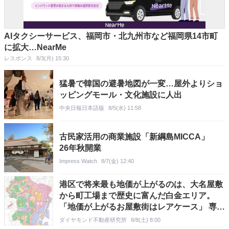
AIタクシーサービス、福岡市・北九州市など福岡県14市町
に拡大…NearMe
レスポンス
8/3(月) 15:30
猛暑で韓国の避暑地図が一変…屋外よりショ
ッピングモール・文化施設に人出
中央日報日本語版
8/5(水) 11:58
古民家活用の商業施設「新綱島MICCA」
26年秋開業
Impress Watch
8/7(金) 12:40
港区で将来最も地価が上がるのは、大名屋敷
から町工場まで歴史に富んだ白金エリア。
「地価が上がるお屋敷街はレアケース」 専門
家が街を歩いて調査【10年後の地価上昇率ラ
ダイヤモンド不動産研究所
8/8(土) 8:00