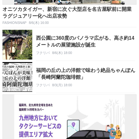
オニツカタイガー、新宿に次ぐ大型店を名古屋駅前に開業
ラグジュアリー化へ出店攻勢
FASHIONSNAP
8/6(木) 16:00
西公園に360度のパノラマ広がる、高さ約14
メートルの展望施設が誕生
フクリパ
8/6(木) 18:00
福岡の丘の上の洋館で味わう絶品ちゃんぽん
「長崎阿蘭陀珈琲館」
フクリパ
8/3(月) 18:00