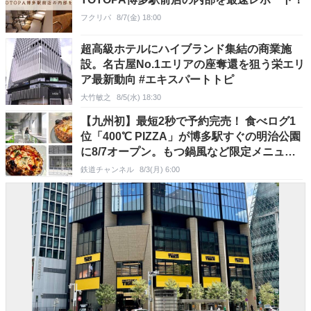
フクリパ
8/7(金) 18:00
超高級ホテルにハイブランド集結の商業施
設。名古屋No.1エリアの座奪還を狙う栄エリ
ア最新動向 #エキスパートトピ
大竹敏之
8/5(水) 18:30
【九州初】最短2秒で予約完売！ 食べログ1
位「400℃ PIZZA」が博多駅すぐの明治公園
に8/7オープン。もつ鍋風など限定メニュー
も
鉄道チャンネル
8/3(月) 6:00