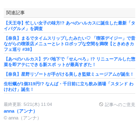
関連記事
【天王寺】忙しい女子の味方!? あべのハルカスに誕生した最新「タ
イパグルメ」を調査
【奈良】まるでタイムスリップしたみたい♡ 「喫茶デイジー」で昔
ながらの喫茶店メニューとレトロポップな空間を満喫【ときめきカ
フェ巡り #38】
【あべのハルカス】デパ地下で「せんべろ」!? リニューアルした惣
菜を即アテにできる新スポ ットが最高すぎた！
【奈良】星野リゾートが手がける美しき監獄ミュージアムが誕生！
生牡蠣が1個319円!? なんば・千日前に立ち飲み酒場「スタンド わ
けわけ」誕生！
最終更新:
5/21(木) 11:04
記事へのご意見
anna（アンナ）
© anna（アンナ）