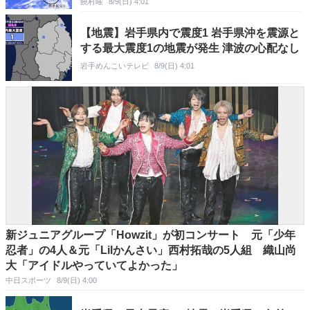
饒村曜
8/9(日) 4:01
【地震】岩手県内で震度1 岩手県沖を震源と
する最大震度1の地震が発生 津波の心配なし
岩手めんこいテレビ
8/9(日) 4:01
新ジュニアグループ「Howzit」が初コンサート 元「少年
忍者」の4人＆元「Lilかんさい」西村拓哉の5人組 織山尚
大「アイドルやっていてよかった」
中日スポーツ
8/9(日) 4:00