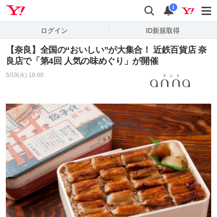
Yahoo! JAPAN
検索
通知
i
ログイン
ID新規取得
【奈良】全国の“おいしい”が大集合！ 近鉄百貨店 奈
良店で「第4回 人気の味めぐり」が開催
5/19(火) 18:00