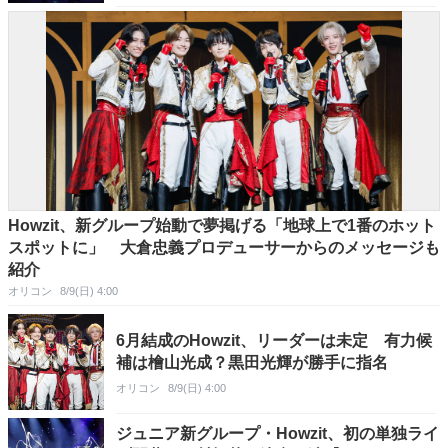
Howzit、新グループ始動で夢掲げる「地球上で1番のホット
スポットに」 大倉忠義プロデューサーからのメッセージも
紹介
オリコン
8/9(日) 4:00
6月結成のHowzit、リーダーは未定 有力候
補は檜山光成？黒田光輝が勝手に指名
オリコン
8/9(日) 4:00
ジュニア新グループ・Howzit、初の単独ライ