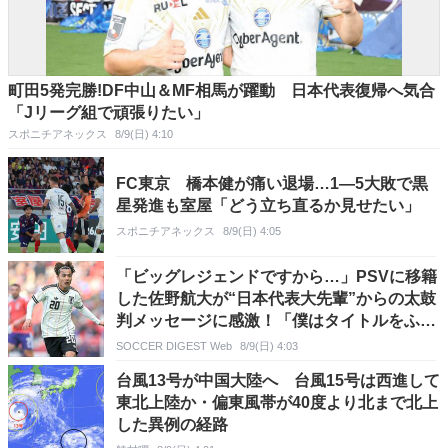
町田5発完勝!DF中山＆MF相馬が躍動 日本代表復帰へ気合
「Jリーグ組で頑張りたい」
スポニチアネックス
8/9(日) 4:10
FC東京 橋本健が痛い退場…1―5大敗で黒
星発進も室屋「どう立ち直るか見せたい」
スポニチアネックス
8/9(日) 4:05
「ビッグレジェンドですから…」PSVに移籍
した佐野航大が“日本代表大先輩”からの太鼓
判メッセージに感激！「僕はタイトルをふた
つは獲らないと」
SOCCER DIGEST Web
8/9(日) 4:03
台風13号が中国大陸へ 台風15号は西進して
東北上陸か・偏東風帯が40度より北まで北上
した異例の経路