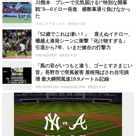
J3熊本 プレーで元気届ける!“特別な開幕
戦”0―0ドロー発進 横断幕通り負けなかっ
た
スポニチアネックス
8/9(日) 4:20
「52歳でこれは凄い！」 衰えぬイチロー、
柵越え連発シーンに衝撃「化け物すぎる」
引退から7年、いまだ健在の打撃力
THE ANSWER
8/9(日) 4:13
「風の音がいつもと違う、ゴーとすさまじい
音」長野市で突風被害 屋根飛ばされ住宅損
壊 最大瞬間風速19.9メートル記録
TBS NEWS DIG Powered by JNN
8/9(日) 4:12