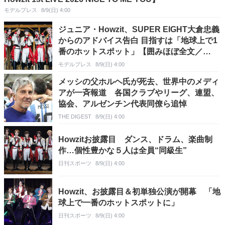
モデルプレス
8/9(日) 4:00
ジュニア・Howzit、SUPER EIGHT大倉忠義
からのアドバイス告白 目指すは「地球上で1
番のホットスポット」【囲みほぼ全文／
Howzit 1st LIVE 2026 NICE TO ME YOU】
モデルプレス
8/9(日) 4:00
メッシの父ホルヘ氏が死去、世界中のメディ
アが一斉報道 各国クラブやリーグ、連盟、
協会、アルゼンチン代表同僚ら追悼
THE DIGEST
8/9(日) 4:00
Howzitお披露目 ダンス、ドラム、楽曲制
作…個性豊かな５人は全員“同級生”
日刊スポーツ
8/9(日) 4:00
Howzit、お披露目＆初単独公演が開幕 「地
球上で一番のホットスポットに」
日刊スポーツ
8/9(日) 4:00