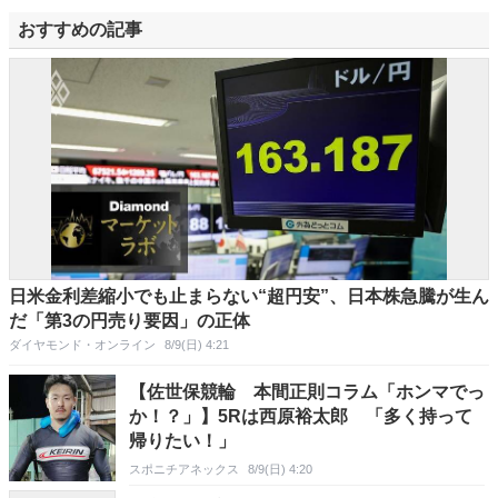
おすすめの記事
日米金利差縮小でも止まらない“超円安”、日本株急騰が生ん
だ「第3の円売り要因」の正体
ダイヤモンド・オンライン
8/9(日) 4:21
【佐世保競輪 本間正則コラム「ホンマでっ
か！？」】5Rは西原裕太郎 「多く持って
帰りたい！」
スポニチアネックス
8/9(日) 4:20