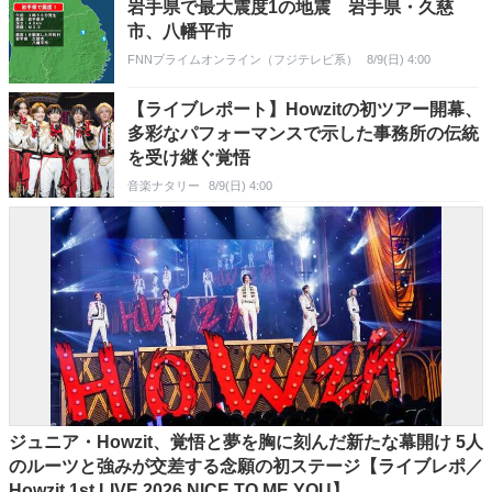
岩手県で最大震度1の地震 岩手県・久慈
市、八幡平市
FNNプライムオンライン（フジテレビ系）
8/9(日) 4:00
【ライブレポート】Howzitの初ツアー開幕、
多彩なパフォーマンスで示した事務所の伝統
を受け継ぐ覚悟
音楽ナタリー
8/9(日) 4:00
ジュニア・Howzit、覚悟と夢を胸に刻んだ新たな幕開け 5人
のルーツと強みが交差する念願の初ステージ【ライブレポ／
Howzit 1st LIVE 2026 NICE TO ME YOU】