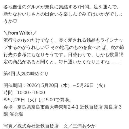
各地自慢のグルメが奈良に集結する7日間。足を運んで、
新たなおいしさとの出合いを楽しんでみてはいかがでしょ
うか♡
＼from Writer／
流行りのものだけでなく、長く愛される銘品もラインナッ
プするのがうれしい♡ その地元のものを食べれば、次の旅
行先の参考にもなりそうです。日替わりで、しかも数量限
定の商品があると聞くと、毎日通いたくなりますね……！
第4回 人気の味めぐり
開催期間：2026年5月20日（水）～5月26日（火）
時間：10:00～19:00
※5月26日（火）は15:00で閉場。
会場：奈良県奈良市西大寺東町2-4-1 近鉄百貨店 奈良店 3
階 催会場
写真／株式会社近鉄百貨店 文／三浦あやか