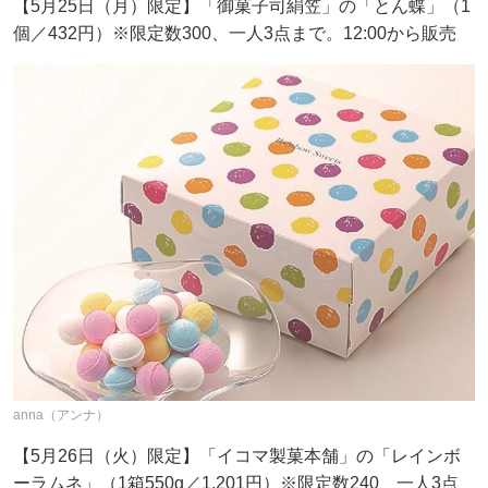
【5月25日（月）限定】「御菓子司絹笠」の「とん蝶」（1
個／432円）※限定数300、一人3点まで。12:00から販売
anna（アンナ）
【5月26日（火）限定】「イコマ製菓本舗」の「レインボ
ーラムネ」（1箱550g／1,201円）※限定数240、一人3点