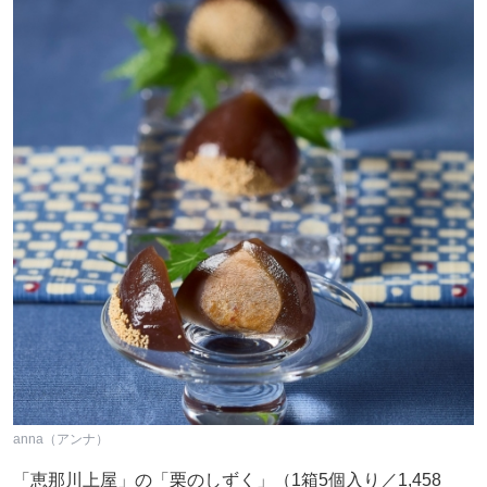
anna（アンナ）
「恵那川上屋」の「栗のしずく」（1箱5個入り／1,458