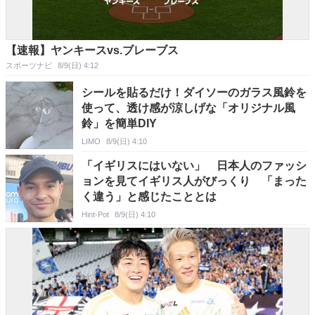
【速報】ヤンキースvs.ブレーブス
スポーツナビ
8/9(日) 4:12
シールを貼るだけ！ダイソーのガラス風鈴を
使って、透け感が涼しげな「オリジナル風
鈴」を簡単DIY
LIMO
8/9(日) 4:10
「イギリスにはいない」 日本人のファッシ
ョンを見てイギリス人がびっくり 「まった
く違う」と感じたこととは
Hint-Pot
8/9(日) 4:10