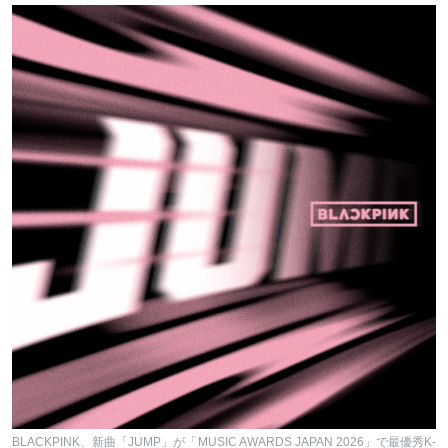
BLACKPINK、新曲「JUMP」が「MUSIC AWARDS JAPAN 2026」で最優秀K-