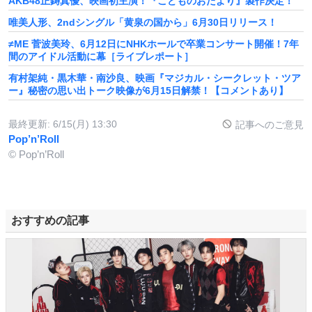
AKB48正鋳真優、映画初主演！『こどものおたより』製作決定！
唯美人形、2ndシングル「黄泉の国から」6月30日リリース！
≠ME 菅波美玲、6月12日にNHKホールで卒業コンサート開催！7年
間のアイドル活動に幕［ライブレポート］
有村架純・黒木華・南沙良、映画『マジカル・シークレット・ツア
ー』秘密の思い出トーク映像が6月15日解禁！【コメントあり】
最終更新:
6/15(月) 13:30
記事へのご意見
Pop’n’Roll
© Pop’n’Roll
おすすめの記事