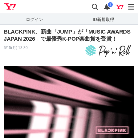
Yahoo! JAPAN
検索
通知
i
ログイン
ID新規取得
BLACKPINK、新曲「JUMP」が「MUSIC AWARDS
JAPAN 2026」で最優秀K-POP楽曲賞を受賞！
6/15(月) 13:30