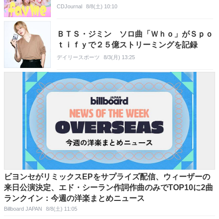
CDJournal
8/8(土) 10:10
ＢＴＳ・ジミン ソロ曲「Ｗｈｏ」がＳｐｏ
ｔｉｆｙで２５億ストリーミングを記録
デイリースポーツ
8/3(月) 13:25
ビヨンセがリミックスEPをサプライズ配信、ウィーザーの
来日公演決定、エド・シーラン作詞作曲のみでTOP10に2曲
ランクイン：今週の洋楽まとめニュース
Billboard JAPAN
8/8(土) 11:05