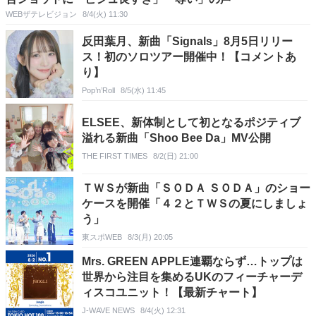
WEBザテレビジョン
8/4(火) 11:30
反田葉月、新曲「Signals」8月5日リリー
ス！初のソロツアー開催中！【コメントあ
り】
Pop’n’Roll
8/5(水) 11:45
ELSEE、新体制として初となるポジティブ
溢れる新曲「Shoo Bee Da」MV公開
THE FIRST TIMES
8/2(日) 21:00
ＴＷＳが新曲「ＳＯＤＡ ＳＯＤＡ」のショー
ケースを開催「４２とＴＷＳの夏にしましょ
う」
東スポWEB
8/3(月) 20:05
Mrs. GREEN APPLE連覇ならず…トップは
世界から注目を集めるUKのフィーチャーデ
ィスコユニット！【最新チャート】
J-WAVE NEWS
8/4(火) 12:31