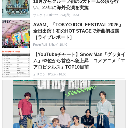
10月からグループ初の5大ドーム公演を行
い、27年に海外公演を実施
サンケイスポーツ
8/3(月) 10:33
AVAM、「TOKYO IDOL FESTIVAL 2026」
全日出演！初のHOT STAGEで新曲初披露
［ライブレポート］
Pop’n’Roll
8/5(水) 10:40
【YouTubeチャート】Snow Man「グッタイ
ム」63位から首位へ急上昇 コメアニメ「エ
アロピクルス」TOP10目前
オリコン
8/5(水) 16:00