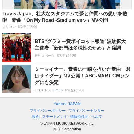
Travis Japan、壮大なスタジアムで夢と仲間への想いを熱
唱 新曲「On My Road -Stadium ver.-」MV公開
オリコン
8/2(日) 18:00
BTS“グラミー賞ボイコット報道”波紋拡大
主催者「新部門は多様性のため」と強調
日刊スポーツ
8/3(月) 11:55
ミーマイナー、青春の一瞬を描いた新曲「君
はサイダー」MV公開！ABC-MART CMソン
グにも決定
THE FIRST TIMES
8/7(金) 15:06
Yahoo! JAPAN
プライバシーポリシー
プライバシーセンター
規約
ステートメント
情報提供元
ヘルプ
© JAPAN MUSIC NETWORK, Inc.
© LY Corporation