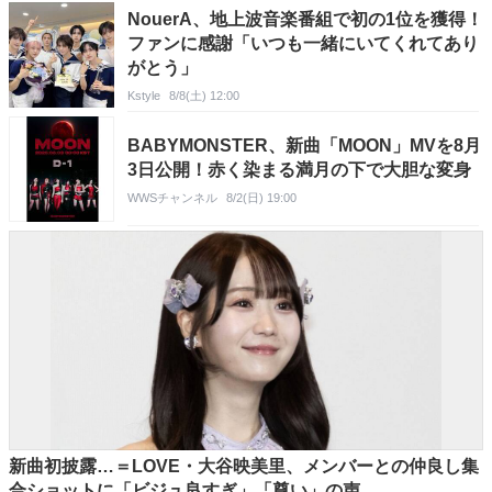
NouerA、地上波音楽番組で初の1位を獲得！
ファンに感謝「いつも一緒にいてくれてあり
がとう」
Kstyle
8/8(土) 12:00
BABYMONSTER、新曲「MOON」MVを8月
3日公開！赤く染まる満月の下で大胆な変身
WWSチャンネル
8/2(日) 19:00
新曲初披露…＝LOVE・大谷映美里、メンバーとの仲良し集
合ショットに「ビジュ良すぎ」「尊い」の声