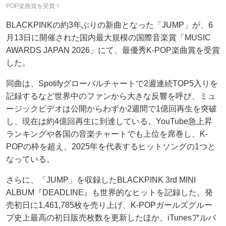
POP楽曲賞を受賞！
BLACKPINKの約3年ぶりの新曲となった「JUMP」が、6
月13日に開催された国内最大規模の国際音楽賞「MUSIC
AWARDS JAPAN 2026」にて、最優秀K-POP楽曲賞を受賞
した。
同曲は、Spotifyグローバルチャートで2週連続TOP5入りを
記録するなど世界中のファンから大きな反響を呼び、ミュ
ージックビデオは公開からわずか2週間で1億回再生を突破
し、現在は約4億回再生に到達している。YouTube急上昇
ランキングや各国の音楽チャートでも上位を席巻し、K-
POPの枠を超え、2025年を代表するヒットソングの1つと
なっている。
さらに、「JUMP」を収録したBLACKPINK 3rd MINI
ALBUM『DEADLINE』も世界的なヒットを記録した。発
売初日に1,461,785枚を売り上げ、K-POPガールズグルー
プ史上最高の初日販売枚数を更新したほか、iTunesアルバ