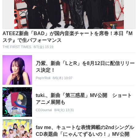
ATEEZ新曲「BAD」が国内音楽チャートを席巻！本日『M
ステ』で生パフォーマンス
THE FIRST TIMES
8/7(金) 15:19
乃紫、新曲「LとR」を8月12日に配信リリー
ス決定！
Pop’n’Roll
8/6(木) 10:07
tuki.、新曲「第三惑星」MV公開 ショート
アニメ展開も
CDJournal
8/4(火) 13:31
fav me、キュートな表情満載の2ndシングル
CD表題曲「にゃんてずるいの！」MV公開