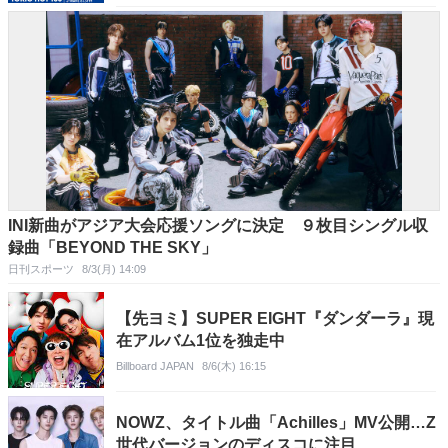
INI新曲がアジア大会応援ソングに決定 ９枚目シングル収
録曲「BEYOND THE SKY」
日刊スポーツ
8/3(月) 14:09
【先ヨミ】SUPER EIGHT『ダンダーラ』現
在アルバム1位を独走中
Billboard JAPAN
8/6(木) 16:15
NOWZ、タイトル曲「Achilles」MV公開…Z
世代バージョンのディスコに注目