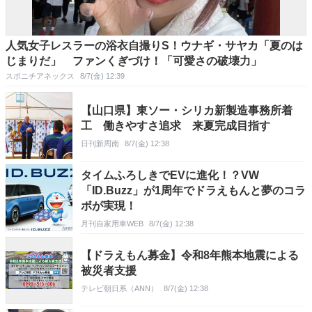
人気女子レスラーの浴衣自撮りS！ウナギ・サヤカ「夏のは
じまりだ」 ファンくぎづけ！「可愛さの破壊力」
スポニチアネックス
8/7(金) 12:39
【山口県】東ソー・シリカ新製造事務所着
工 働きやすさ追求 来夏完成目指す
日刊新周南
8/7(金) 12:38
タイムふろしきでEVに進化！？VW
「ID.Buzz」が1周年でドラえもんと夢のコラ
ボが実現！
月刊自家用車WEB
8/7(金) 12:38
【ドラえもん募金】令和8年熊本地震による
被災者支援
テレビ朝日系（ANN）
8/7(金) 12:38