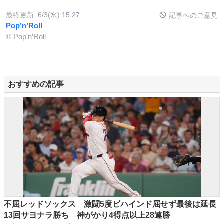
最終更新:
6/3(水) 15:27
記事へのご意見
Pop’n’Roll
© Pop’n’Roll
おすすめの記事
不屈レッドソックス 激闘5度ビハインド屈せず最後は延長
13回サヨナラ勝ち 神がかり4得点以上28連勝