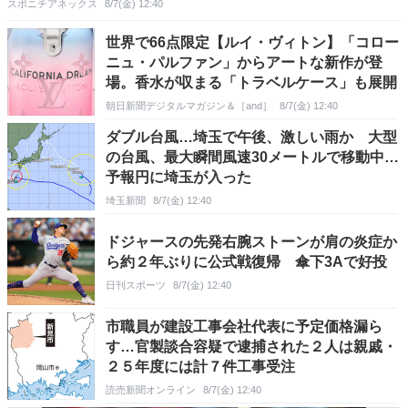
スポニチアネックス
8/7(金) 12:40
世界で66点限定【ルイ・ヴィトン】「コロー
ニュ・パルファン」からアートな新作が登
場。香水が収まる「トラベルケース」も展開
朝日新聞デジタルマガジン＆［and］
8/7(金) 12:40
ダブル台風…埼玉で午後、激しい雨か 大型
の台風、最大瞬間風速30メートルで移動中…
予報円に埼玉が入った
埼玉新聞
8/7(金) 12:40
ドジャースの先発右腕ストーンが肩の炎症か
ら約２年ぶりに公式戦復帰 傘下3Aで好投
日刊スポーツ
8/7(金) 12:40
市職員が建設工事会社代表に予定価格漏ら
す…官製談合容疑で逮捕された２人は親戚・
２５年度には計７件工事受注
読売新聞オンライン
8/7(金) 12:40