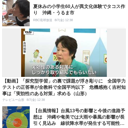
夏休みの小学生60人が異文化体験でタコス作
り 沖縄・うるま市
RBC琉球放送
8/7(金) 12:38
【動画】「探究型学習」の裏で課題が浮き彫りに 全国学力
テストの正答率が全教科で全国平均以下 危機感抱く吉村知
事は「実効性のある対策」求める（山形）
テレビユー山形
8/7(金) 12:38
【台風情報】台風13号の影響と今後の進路予
想は 沖縄や奄美では大雨や暴風の影響が長
引く見込み 線状降水帯が発生する可能性