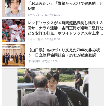
「お店みたい」「野菜たっぷりで健康的」と
反響
モデルプレス
8/7(金) 12:39
レッドソックスが４時間超熱戦制し延長１３
回サヨナラ８連勝…吉田正尚が適時二塁打な
ど２安打１打点、ホワイトソックス村上宗隆
は６打数無安打１四球
スポーツ報知
8/7(金) 12:39
【山口県】ものづくり支えた70年の歩み祝
う 日立笠戸協同組合・29社が結束強調
日刊新周南
8/7(金) 12:39