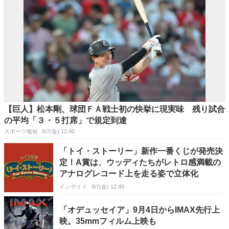
【巨人】松本剛、球団ＦＡ戦士初の快挙に現実味 残り試合
の平均「３・５打席」で規定到達
スポーツ報知
8/7(金) 12:40
「トイ・ストーリー」新作一番くじが発売決
定！A賞は、ウッディたちがレトロ感満載の
アナログレコード上を走る姿で立体化
インサイド
8/7(金) 12:40
「オデュッセイア」9月4日からIMAX先行上
映。35mmフィルム上映も