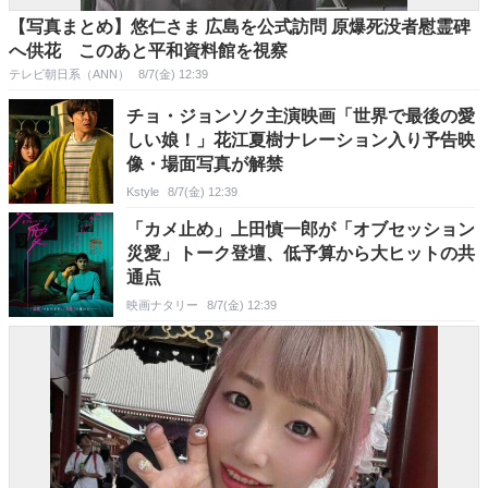
【写真まとめ】悠仁さま 広島を公式訪問 原爆死没者慰霊碑
へ供花 このあと平和資料館を視察
テレビ朝日系（ANN）
8/7(金) 12:39
チョ・ジョンソク主演映画「世界で最後の愛
しい娘！」花江夏樹ナレーション入り予告映
像・場面写真が解禁
Kstyle
8/7(金) 12:39
「カメ止め」上田慎一郎が「オブセッション
災愛」トーク登壇、低予算から大ヒットの共
通点
映画ナタリー
8/7(金) 12:39