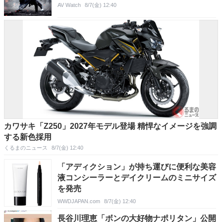
AV Watch
8/7(金) 12:40
カワサキ「Z250」2027年モデル登場 精悍なイメージを強調
する新色採用
くるまのニュース
8/7(金) 12:40
「アディクション」が持ち運びに便利な美容
液コンシーラーとデイクリームのミニサイズ
を発売
WWDJAPAN.com
8/7(金) 12:40
長谷川理恵「ボンの大好物ナポリタン」公開