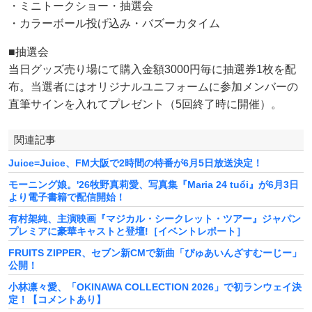
・ミニトークショー・抽選会
・カラーボール投げ込み・バズーカタイム
■抽選会
当日グッズ売り場にて購入金額3000円毎に抽選券1枚を配
布。当選者にはオリジナルユニフォームに参加メンバーの
直筆サインを入れてプレゼント（5回終了時に開催）。
関連記事
Juice=Juice、FM大阪で2時間の特番が6月5日放送決定！
モーニング娘。'26牧野真莉愛、写真集『Maria 24 tuổi』が6月3日
より電子書籍で配信開始！
有村架純、主演映画『マジカル・シークレット・ツアー』ジャパン
プレミアに豪華キャストと登壇!［イベントレポート］
FRUITS ZIPPER、セブン新CMで新曲「ぴゅあいんざすむーじー」
公開！
小林凛々愛、「OKINAWA COLLECTION 2026」で初ランウェイ決
定！【コメントあり】