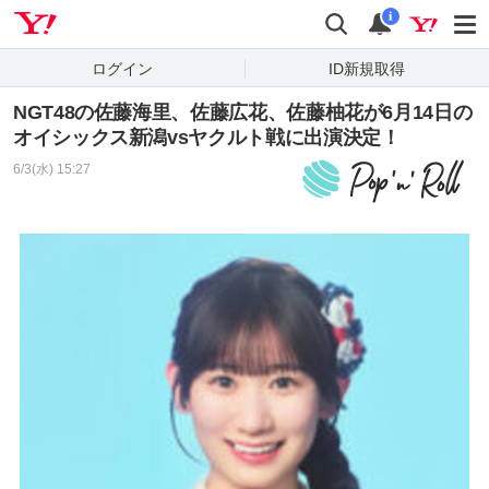
Yahoo! JAPAN
検索
通知
i
ログイン
ID新規取得
NGT48の佐藤海里、佐藤広花、佐藤柚花が6月14日の
オイシックス新潟vsヤクルト戦に出演決定！
6/3(水) 15:27