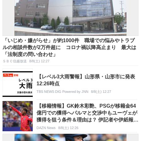
「いじめ・嫌がらせ」が約1000件 職場での悩みやトラブ
ルの相談件数が2万件超に コロナ禍以降高止まり 最大は
「法制度の問い合わせ」
ＳＢＣ信越放送
8/8(土) 12:27
【レベル3大雨警報】山形県・山形市に発表
12:26時点
TBS NEWS DIG Powered by JNN
8/8(土) 12:27
【移籍情報】GK鈴木彩艶、PSGが移籍金64
億円での獲得へパルマと交渉中もユーヴェが
獲得を狙う条件＆理由は？ 伊記者や伊紙報道
｜ セリエA
DAZN News
8/8(土) 12:26