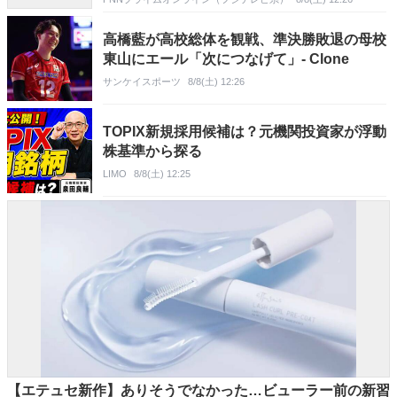
高橋藍が高校総体を観戦、準決勝敗退の母校
東山にエール「次につなげて」- Clone
サンケイスポーツ
8/8(土) 12:26
TOPIX新規採用候補は？元機関投資家が浮動
株基準から探る
LIMO
8/8(土) 12:25
【エテュセ新作】ありそうでなかった…ビューラー前の新習