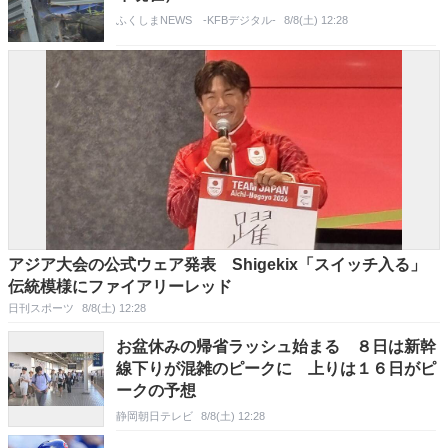
ふくしまNEWS -KFBデジタル-
8/8(土) 12:28
アジア大会の公式ウェア発表 Shigekix「スイッチ入る」
伝統模様にファイアリーレッド
日刊スポーツ
8/8(土) 12:28
お盆休みの帰省ラッシュ始まる ８日は新幹
線下りが混雑のピークに 上りは１６日がピ
ークの予想
静岡朝日テレビ
8/8(土) 12:28