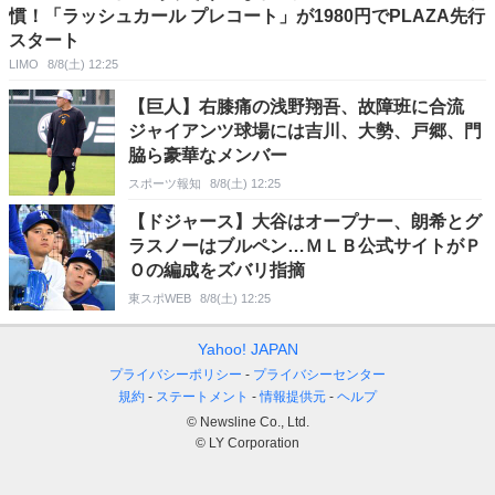
慣！「ラッシュカール プレコート」が1980円でPLAZA先行
スタート
LIMO
8/8(土) 12:25
【巨人】右膝痛の浅野翔吾、故障班に合流
ジャイアンツ球場には吉川、大勢、戸郷、門
脇ら豪華なメンバー
スポーツ報知
8/8(土) 12:25
【ドジャース】大谷はオープナー、朗希とグ
ラスノーはブルペン…ＭＬＢ公式サイトがＰ
Ｏの編成をズバリ指摘
東スポWEB
8/8(土) 12:25
Yahoo! JAPAN
プライバシーポリシー
プライバシーセンター
規約
ステートメント
情報提供元
ヘルプ
© Newsline Co., Ltd.
© LY Corporation