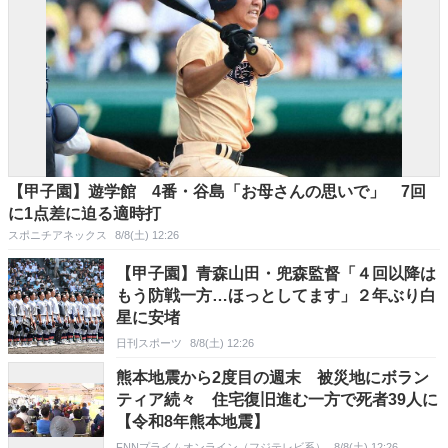
【甲子園】遊学館 4番・谷島「お母さんの思いで」 7回
に1点差に迫る適時打
スポニチアネックス
8/8(土) 12:26
【甲子園】青森山田・兜森監督「４回以降は
もう防戦一方…ほっとしてます」２年ぶり白
星に安堵
日刊スポーツ
8/8(土) 12:26
熊本地震から2度目の週末 被災地にボラン
ティア続々 住宅復旧進む一方で死者39人に
【令和8年熊本地震】
FNNプライムオンライン（フジテレビ系）
8/8(土) 12:26