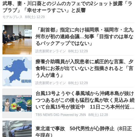
武尊、妻・川口葵とのジムのカフェでの2ショット披露「ラ
ブラブ」「幸せオーラすごい」と反響
モデルプレス
8/8(土) 12:29
「副首都」指定に向け福岡県・福岡市・北九
州市が初の連絡会議…知事「目指すのは単な
るバックアップではない」
読売新聞オンライン
8/8(土) 12:29
療養介助職員が入院患者に威圧的な言葉、夕
食時にお茶が出ていないと指摘されると「言
う人が違う」
読売新聞オンライン
8/8(土) 12:29
台風13号ようやく暴風域から沖縄本島が抜け
つつあるがこの後も猛烈な風が吹く見込み 続
いて台風15号が接近中 11日ごろ本州付近に
近づく予想
TBS NEWS DIG Powered by JNN
8/8(土) 12:28
東北道で事故 50代男性が心肺停止（8日正
午現在）