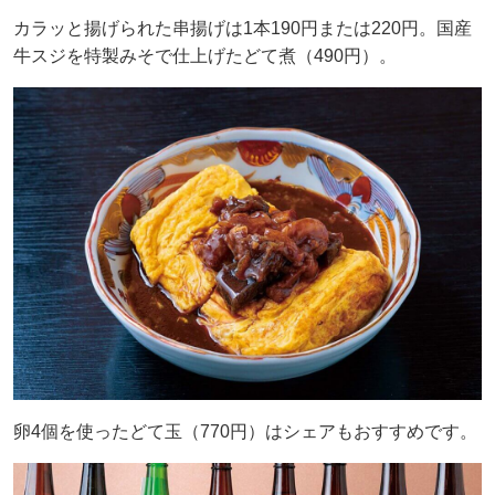
カラッと揚げられた串揚げは1本190円または220円。国産
牛スジを特製みそで仕上げたどて煮（490円）。
卵4個を使ったどて玉（770円）はシェアもおすすめです。