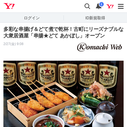
Yahoo! JAPAN
検索
通知
i
ログイン
ID新規取得
多彩な串揚げ＆どて煮で乾杯！古町にリーズナブルな
大衆居酒屋「串揚★どて あかぼし」オープン
2/27(金) 9:08