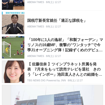
ABEMA TIMES
8/8(土) 12:27
国税庁新長官就任「適正な課税を」
ABEMA TIMES
8/8(土) 12:27
「100年に1人の逸材」「和製フォーデン」マ
リノスの16歳MF、衝撃の“ワンタッチ”で今
季J1オープニング弾！記録ずくめのデビュー
戦初ゴールに「歴史を作りよった」
ABEMA TIMES
8/8(土) 12:27
【 佐藤佳奈 】ツインプラネット所属を発
表 7月末をもって読売テレビを退社 きの
う「レインボー」池田直人さんとの結婚を発
表
TBS NEWS DIG Powered by JNN
8/8(土) 12:27