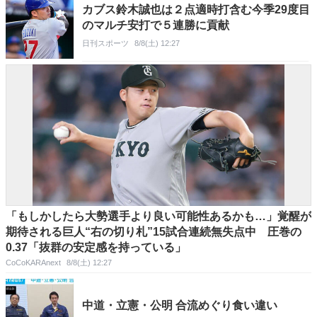
カブス鈴木誠也は２点適時打含む今季29度目
のマルチ安打で５連勝に貢献
日刊スポーツ
8/8(土) 12:27
「もしかしたら大勢選手より良い可能性あるかも…」覚醒が
期待される巨人“右の切り札”15試合連続無失点中 圧巻の
0.37「抜群の安定感を持っている」
CoCoKARAnext
8/8(土) 12:27
中道・立憲・公明 合流めぐり食い違い