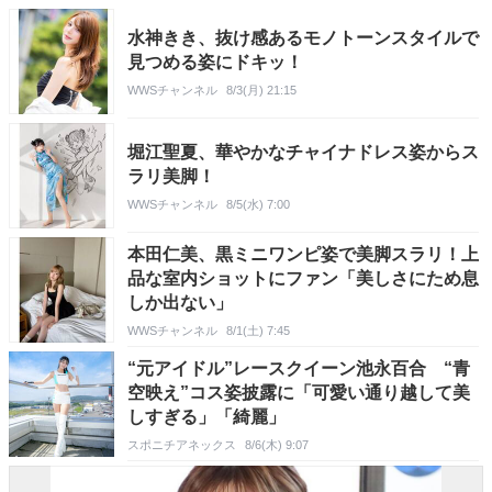
水神きき、抜け感あるモノトーンスタイルで
見つめる姿にドキッ！
WWSチャンネル
8/3(月) 21:15
堀江聖夏、華やかなチャイナドレス姿からス
ラリ美脚！
WWSチャンネル
8/5(水) 7:00
本田仁美、黒ミニワンピ姿で美脚スラリ！上
品な室内ショットにファン「美しさにため息
しか出ない」
WWSチャンネル
8/1(土) 7:45
“元アイドル”レースクイーン池永百合 “青
空映え”コス姿披露に「可愛い通り越して美
しすぎる」「綺麗」
スポニチアネックス
8/6(木) 9:07