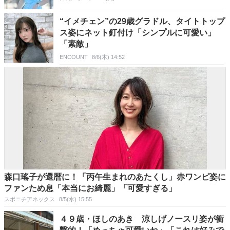
“イメチェン”の29歳グラドル、タイトトップ
ス姿にネット釘付け「シンプルに可愛い」
「素敵」
ENCOUNT
8/6(木) 14:52
森口瑤子が還暦に！「丙午生まれのあたくし」赤ワンピ姿に
ファンため息「本当にお綺麗」「可愛すぎる」
スポニチアネックス
8/5(水) 15:55
４９歳・ほしのあき 涼しげノースリ姿が衝