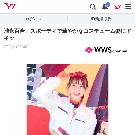
Yahoo! JAPAN
検索
通知
i
ログイン
ID新規取得
池永百合、スポーティで華やかなコスチューム姿にド
キッ！
6/11(木) 12:00