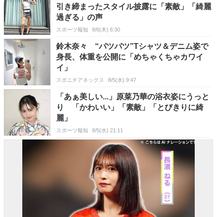
引き締まったスタイル披露に「素敵」「綺麗
過ぎる」の声
スポーツ報知
8/6(木) 6:30
鈴木奈々 “パツパツ”Tシャツ＆デニム姿で
身長、体重を公開に「めちゃくちゃカワイ
イ」
スポニチアネックス
8/5(水) 9:47
「あぁ美しい...」原菜乃華の浴衣姿にうっと
り 「かわいい」「素敵」「とびきりに綺
麗」
スポーツ報知
8/5(水) 21:11