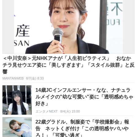
＜中川安奈＞元NHKアナが「人生初ピラティス」 おなか
チラ見せウエア姿に「美しすぎます」「スタイル抜群」と反
響
MANTANWEB
8/7(金) 8:33
14歳JCインフルエンサー・なな、ナチュラ
ルメイクの"幼な可愛い"姿に「透明感めちゃ
好き」
エンタメNEXT
8/4(火) 15:00
22歳グラドル、制服姿で「学校撮影会」報
告 ネットくぎ付け「この透明感ヤバいや
ろ！」「可愛い過ぎ」