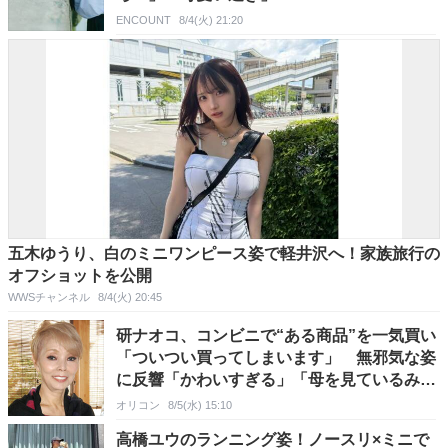
ENCOUNT
8/4(火) 21:20
五木ゆうり、白のミニワンピース姿で軽井沢へ！家族旅行の
オフショットを公開
WWSチャンネル
8/4(火) 20:45
研ナオコ、コンビニで“ある商品”を一気買い
「ついつい買ってしまいます」 無邪気な姿
に反響「かわいすぎる」「母を見ているみた
いでほっこり」
オリコン
8/5(水) 15:10
高橋ユウのランニング姿！ノースリ×ミニで