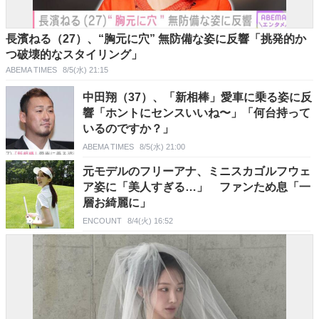
長濱ねる（27）、“胸元に穴” 無防備な姿に反響「挑発的か
つ破壊的なスタイリング」
ABEMA TIMES
8/5(水) 21:15
中田翔（37）、「新相棒」愛車に乗る姿に反
響「ホントにセンスいいね〜」「何台持って
いるのですか？」
ABEMA TIMES
8/5(水) 21:00
元モデルのフリーアナ、ミニスカゴルフウェ
ア姿に「美人すぎる…」 ファンため息「一
層お綺麗に」
ENCOUNT
8/4(火) 16:52