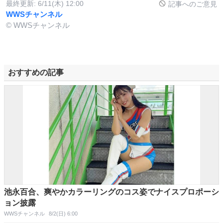
最終更新:
6/11(木) 12:00
記事へのご意見
WWSチャンネル
© WWSチャンネル
おすすめの記事
池永百合、爽やかカラーリングのコス姿でナイスプロポーシ
ョン披露
WWSチャンネル
8/2(日) 6:00