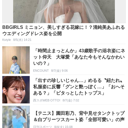
BBGIRLS ミニョン、美しすぎる花嫁に！？清純美あふれる
ウエディングドレス姿を公開
Kstyle
8/5(水) 14:21
「時間止まっとんか」43歳歌手の浴衣姿にネ
ット仰天 大塚愛「あなた今もそんなかわい
いの？」
ENCOUNT
8/7(金) 9:06
「出すの珍しいじゃん…」めるる〝紐たれ〟
私服姿に反響「グンと艶っぽく…」「おへそ
ある？」「ピタっとしたトップス」
西スポWEB OTTO!
8/7(金) 7:02
【テニス】園田彩乃、背中見せタンクトップ
＆白プリーツスカート姿「全部可愛い」の声
日刊スポーツ
8/4(火) 15:08