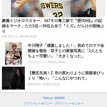
豪腕ミジオロウスキー、167キロ奪三振で『歴代9位』の記
録をマーク…ただ1位～39位も全て『ミズ』だらけの怪物ぶ
り
中日スポーツ
8/10(月) 16:46
中川翔子「感激しました！」初めてのママ会
開催を報告 双子との家族写真に「2人とも
ちょー可愛い」「大きくなった」
リアルサウンド
8/10(月) 16:46
【豊臣兄弟！】市の変わりように視聴者びっ
くり「怖い」「こんなにやつれて」
ENCOUNT
8/10(月) 16:46
Yahoo! JAPAN
プライバシーポリシー
プライバシーセンター