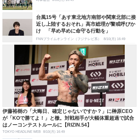
台風15号「あす東北地方南部や関東北部に接
近し上陸するおそれ」高市総理が警戒呼びか
け 「早め早めに命守る行動を」
FNNプライムオンライン（フジテレビ系）
8/10(月) 16:49
伊藤裕樹の「大晦日、確定じゃないですか？」に榊原CEO
が「KOで勝てよ！」と檄。対戦相手が大幅体重超過で試合
はノーコンテストルールに【RIZIN.54】
TOKYO HEADLINE WEB
8/10(月) 16:49