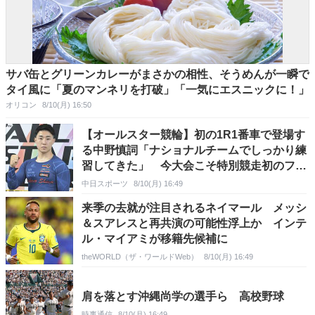
サバ缶とグリーンカレーがまさかの相性、そうめんが一瞬で
タイ風に「夏のマンネリを打破」「一気にエスニックに！」
オリコン
8/10(月) 16:50
【オールスター競輪】初の1R1番車で登場す
る中野慎詞「ナショナルチームでしっかり練
習してきた」 今大会こそ特別競走初のファ
イナルへ気合満点
中日スポーツ
8/10(月) 16:49
来季の去就が注目されるネイマール メッシ
＆スアレスと再共演の可能性浮上か インテ
ル・マイアミが移籍先候補に
theWORLD（ザ・ワールドWeb）
8/10(月) 16:49
肩を落とす沖縄尚学の選手ら 高校野球
時事通信
8/10(月) 16:49