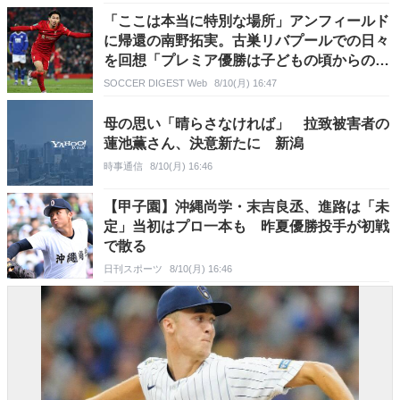
「ここは本当に特別な場所」アンフィールド
に帰還の南野拓実。古巣リバプールでの日々
を回想「プレミア優勝は子どもの頃からの夢
だった」
SOCCER DIGEST Web
8/10(月) 16:47
母の思い「晴らさなければ」 拉致被害者の
蓮池薫さん、決意新たに 新潟
時事通信
8/10(月) 16:46
【甲子園】沖縄尚学・末吉良丞、進路は「未
定」当初はプロ一本も 昨夏優勝投手が初戦
で散る
日刊スポーツ
8/10(月) 16:46