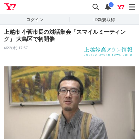
Yahoo! JAPAN
検索
通知
i
ログイン
ID新規取得
上越市 小菅市長の対話集会「スマイルミーティン
グ」 大島区で初開催
4/22(水) 17:57