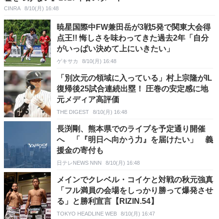
CINRA
8/10(月) 16:48
暁星国際中FW兼田岳が3戦5発で関東大会得
点王!! 悔しさを味わってきた過去2年「自分
がいっぱい決めて上にいきたい」
ゲキサカ
8/10(月) 16:48
「別次元の領域に入っている」村上宗隆がIL
復帰後25試合連続出塁！ 圧巻の安定感に地
元メディア高評価
THE DIGEST
8/10(月) 16:48
長渕剛、熊本県でのライブを予定通り開催
へ 「『明日へ向かう力』を届けたい」 義
援金の寄付も
日テレNEWS NNN
8/10(月) 16:48
メインでクレベル・コイケと対戦の秋元強真
「フル満員の会場をしっかり勝って爆発させ
る」と勝利宣言【RIZIN.54】
TOKYO HEADLINE WEB
8/10(月) 16:47