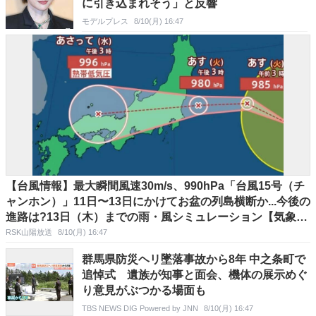
に引き込まれそう」と反響
モデルプレス
8/10(月) 16:47
【台風情報】最大瞬間風速30m/s、990hPa「台風15号（チ
ャンホン）」11日〜13日にかけてお盆の列島横断か...今後の
進路は?13日（木）までの雨・風シミュレーション【気象庁
10日午後3時50分発表】
RSK山陽放送
8/10(月) 16:47
群馬県防災ヘリ墜落事故から8年 中之条町で
追悼式 遺族が知事と面会、機体の展示めぐ
り意見がぶつかる場面も
TBS NEWS DIG Powered by JNN
8/10(月) 16:47