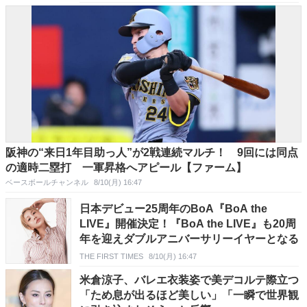
阪神の“来日1年目助っ人”が2戦連続マルチ！ 9回には同点
の適時二塁打 一軍昇格へアピール【ファーム】
ベースボールチャンネル
8/10(月) 16:47
日本デビュー25周年のBoA『BoA the
LIVE』開催決定！『BoA the LIVE』も20周
年を迎えダブルアニバーサリーイヤーとなる
THE FIRST TIMES
8/10(月) 16:47
米倉涼子、バレエ衣装姿で美デコルテ際立つ
「ため息が出るほど美しい」「一瞬で世界観