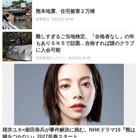
熊本地震、住宅被害２万棟
時事通信
8/10(月) 16:48
難しすぎるご当地検定、「合格者なし」の年
もありＳＮＳで話題…合格すれば謎のクラブ
に入会可能
読売新聞オンライン
8/10(月) 16:48
桜井ユキ×柴田恭兵が事件解決に挑む。NHKドラマ10『熊は
嘘をつかない』2027年春スタート