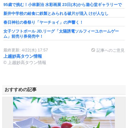
95歳で挑む！小林新治 水彩画展 23日(木)から遊心堂ギャラリーで
新井中学校の給食に鉄製とみられる破片が混入 けが人なし
春日神社の春祭り「ヤーチョイ」の声響く！
女子ソフトボール JD.リーグ「太陽誘電ソルフィーユホームゲー
ム」前売り券発売中！
最終更新:
4/22(水) 17:57
記事へのご意見
上越妙高タウン情報
© 上越妙高タウン情報
おすすめの記事