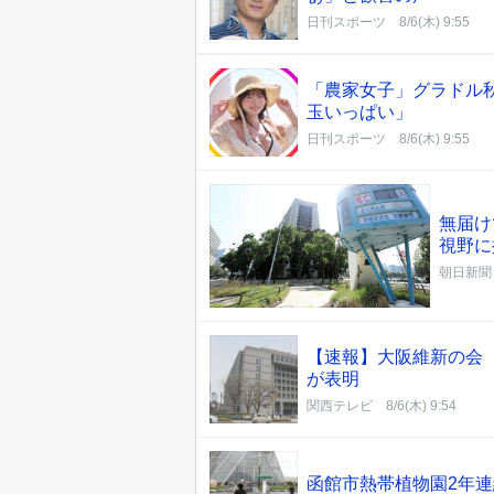
日刊スポーツ
8/6(木) 9:55
「農家女子」グラドル
玉いっぱい」
日刊スポーツ
8/6(木) 9:55
無届け
視野に
朝日新聞
【速報】大阪維新の会
が表明
関西テレビ
8/6(木) 9:54
函館市熱帯植物園2年連