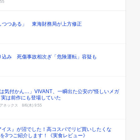
:55
しつつある」 東海財務局が上方修正
り込み 死傷事故相次ぎ「危険運転」容疑も
は気付かん…」VIVANT、一瞬出た公安の“怪しいメガ
 実は前作にも登場していた
アネックス
8/6(木) 9:55
Lアイス』が沼でした！高コスパでリピ買いしたくな
”を3つご紹介します！《実食レビュー》