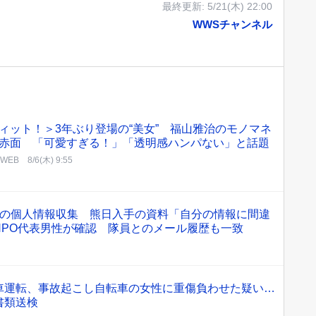
最終更新:
5/21(木) 22:00
WWSチャンネル
ィット！＞3年ぶり登場の“美女” 福山雅治のモノマネ
赤面 「可愛すぎる！」「透明感ハンパない」と話題
NWEB
8/6(木) 9:55
隊の個人情報収集 熊日入手の資料「自分の情報に間違
NPO代表男性が確認 隊員とのメール履歴も一致
車運転、事故起こし自転車の女性に重傷負わせた疑い…
書類送検