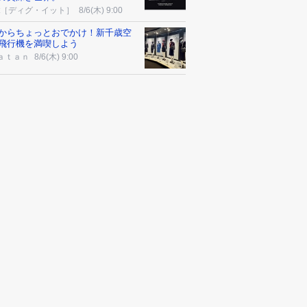
-it［ディグ・イット］
8/6(木) 9:00
からちょっとおでかけ！新千歳空
飛行機を満喫しよう
ａｔａｎ
8/6(木) 9:00