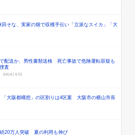
秋田そな、実家の畑で収穫手伝い「立派なスイカ」「大
で配送か、男性書類送検 死亡事故で危険運転容疑も
捜査
8/6(木) 9:55
 「大阪都構想」の区割りは4区案 大阪市の横山市長
続20万人突破 夏の利用も伸び