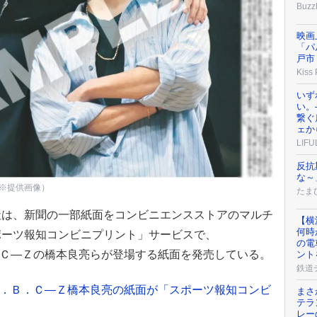
Buzz
映画
「パ
戸市
Kiss
いず
い。
繋ぐ
ェか
LIFU
反抗
な～
※提供画像）
たまひ
社は、新聞の一部紙面をコンビニエンスストアのマルチ
【横
何時
ポーツ報知コンビニプリント」サービスで、
の電
Ａ．Ｂ．Ｃ―Ｚの橋本良亮らが登場する紙面を発売している。
ント
鉄道
宏太＆Ａ．Ｂ．Ｃ―Ｚ橋本良亮の紙面が「スポーツ報知コンビ
まさ
テラ
レー