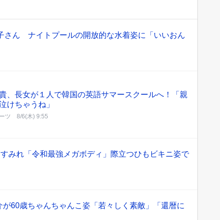
明子さん ナイトプールの開放的な水着姿に「いいおん
貴、長女が１人で韓国の英語サマースクールへ！「親
泣けちゃうね」
ーツ
8/6(木) 9:55
宮すみれ「令和最強メガボディ」際立つひもビキニ姿で
介が60歳ちゃんちゃんこ姿「若々しく素敵」「還暦に