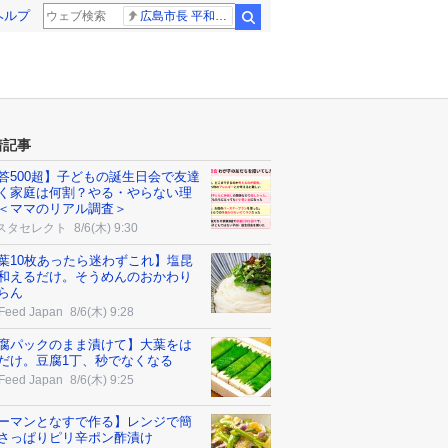
ヘルプ
広島市長 平和宣言
検索
着記事
答500超】子どもの誕生日会で友達
く家庭は何割？やる・やらない理
＜ママのリアル調査＞
スタセレクト
8/6(木) 9:30
葉10枚あったら迷わずこれ】塩昆
和えるだけ。そうめんのおかわり
らん
Feed Japan
8/6(木) 9:28
腐パックのまま漬けて】大葉をは
だけ。豆腐1丁、秒でなくなる
Feed Japan
8/6(木) 9:25
ーマンとなすで作る】レンジで簡
さっぱりピリ辛ポン酢漬け