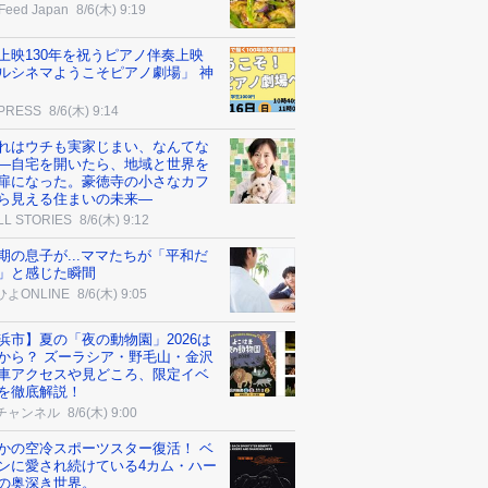
Feed Japan
8/6(木) 9:19
上映130年を祝うピアノ伴奏上映
ルシネマようこそピアノ劇場」 神
 PRESS
8/6(木) 9:14
れはウチも実家じまい、なんてな
―自宅を開いたら、地域と世界を
扉になった。豪徳寺の小さなカフ
ら見える住まいの未来―
LL STORIES
8/6(木) 9:12
期の息子が...ママたちが「平和だ
」と感じた瞬間
よONLINE
8/6(木) 9:05
浜市】夏の「夜の動物園」2026は
から？ ズーラシア・野毛山・金沢
車アクセスや見どころ、限定イベ
を徹底解説！
チャンネル
8/6(木) 9:00
かの空冷スポーツスター復活！ ベ
ンに愛され続けている4カム・ハー
の奥深き世界。