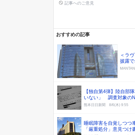
記事へのご意見
おすすめの記事
＜ラヴ
披露で
MANTA
【独自第4弾】陸自部
いない」 調査対象の
熊本日日新聞
8/6(木) 9:55
睡眠障害を自覚しつつ
「厳重処分」意見つけ