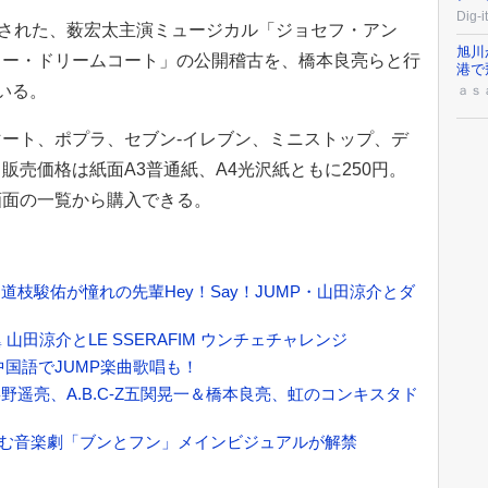
Dig
載された、薮宏太主演ミュージカル「ジョセフ・アン
旭川
ラー・ドリームコート」の公開稽古を、橋本良亮らと行
港で
いる。
ａｓ
ート、ポプラ、セブン-イレブン、ミニストップ、デ
売価格は紙面A3普通紙、A4光沢紙ともに250円。
画面の一覧から購入できる。
枝駿佑が憧れの先輩Hey！Say！JUMP・山田涼介とダ
山田涼介とLE SSERAFIM ウンチェチャレンジ
国語でJUMP楽曲歌唱も！
の週は杉野遥亮、A.B.C-Z五関晃一＆橋本良亮、虹のコンキスタド
取り囲む音楽劇「ブンとフン」メインビジュアルが解禁