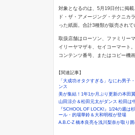
対象となるのは、5月19日付に掲
ド・ザ・アメージング・テクニカ
った紙面。合計3種類が販売されて
取扱店舗はローソン、ファミリーマ
イリーヤマザキ、セイコーマート。販
コンテンツ番号、またはコピー機
【関連記事】
「大成功オタクすぎる」なにわ男子・道
ンス
美が集結！1年1か月ぶり更新の本田翼 
山田涼介＆松田元太がダンス 松田は中
『SCHOOL OF LOCK!』1/24
ール・的場華鈴＆大和明桜が登場
A.B.C-Z 橋本良亮を浅川梨奈が