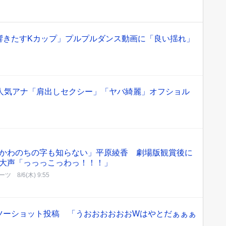
響きたすKカップ」プルプルダンス動画に「良い揺れ」
の人気アナ「肩出しセクシー」「ヤバ綺麗」オフショル
かわのちの字も知らない」平原綾香 劇場版観賞後に
大声「っっっこっわっ！！！」
ーツ
8/6(木) 9:55
ツーショット投稿 「うおおおおおおWはやとだぁぁぁ