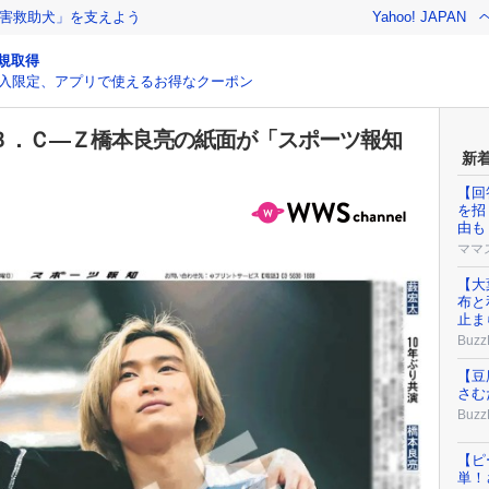
害救助犬」を支えよう
Yahoo! JAPAN
規取得
入限定、アプリで使えるお得なクーポン
＆Ａ．Ｂ．Ｃ―Ｚ橋本良亮の紙面が「スポーツ報知
新
【回
を招
由も
ママ
【大
布と
止ま
Buzz
【豆
さむ
Buzz
【ピ
単！