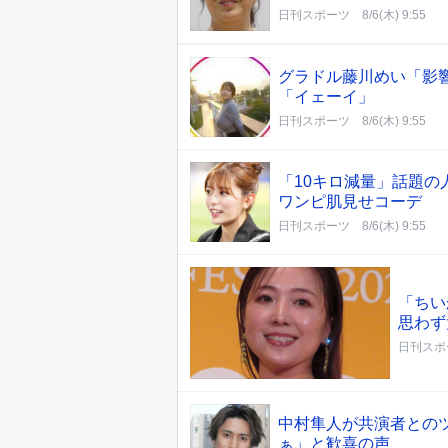
日刊スポーツ
8/6(木) 9:55
グラドル藤川めい「影
「イェーイ」
日刊スポーツ
8/6(木) 9:55
「10キロ減量」話題
ワンピ肌見せコーデ
日刊スポーツ
8/6(木) 9:55
「ちい
思わず
日刊スポ
中村隼人が共演者との
ぁ」と歓喜の声