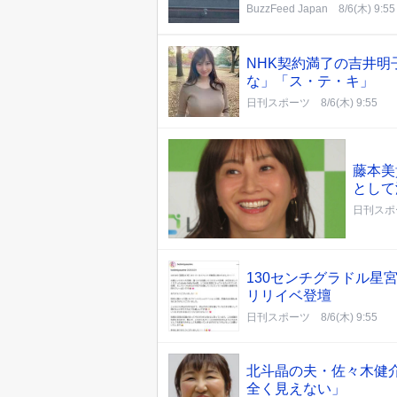
BuzzFeed Japan
8/6(木) 9:55
NHK契約満了の吉井
な」「ス・テ・キ」
日刊スポーツ
8/6(木) 9:55
藤本美
として
日刊スポ
130センチグラドル星
リリイベ登壇
日刊スポーツ
8/6(木) 9:55
北斗晶の夫・佐々木健
全く見えない」