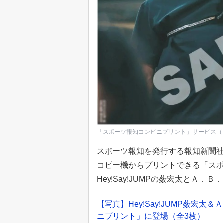
「スポーツ報知コンビニプリント」サービス（
スポーツ報知を発行する報知新聞
コピー機からプリントできる「ス
Hey!Say!JUMPの薮宏太と
【写真】Hey!Say!JUMP薮
ニプリント」に登場（全3枚）