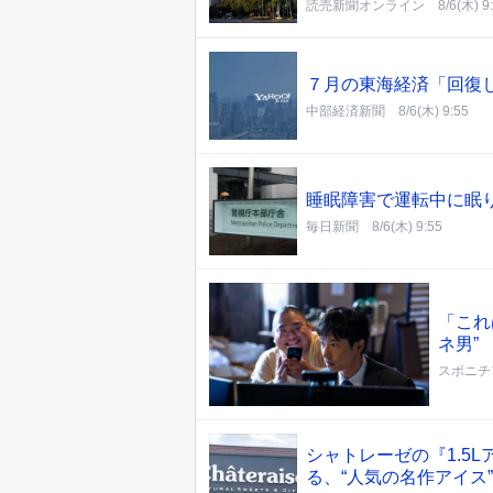
読売新聞オンライン
8/6(木) 9
７月の東海経済「回復
中部経済新聞
8/6(木) 9:55
睡眠障害で運転中に眠
毎日新聞
8/6(木) 9:55
「これ
ネ男”
スポニチ
シャトレーゼの『1.5
る、“人気の名作アイス