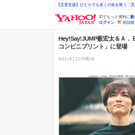
Y
【災害支援】ひとりでも多くの命を救う「災
a
IDでもっと便利に
新
h
ログイン
初回購
o
o
Hey!Say!JUMP薮宏太
!
コンビニプリント」に登場
J
A
5/21(木) 22:00配信
P
A
N