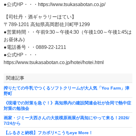
●公式HP・・・https://www.tsukasabotan.co.jp/
【司牡丹・酒ギャラリーほてい】
〒789-1201 高知県高岡郡佐川町甲1299
●営業時間・・午前9:30～午後4:30（午後1:00～午後1:45は
お昼休み)
●電話番号・・0889-22-1211
●公式HP・・・
https://www.tsukasabotan.co.jp/hotei/hotei.html
関連記事
搾りたての牛乳でつくるソフトクリームが大人気「You Farm」津
野町
《現場での対策を急ぐ！》高知県内の建設関連会社が合同で熱中症
対策の勉強会
画家・ジミー大西さんの大規模原画展が高知にやって来る！2026/
7/24から
【ふるさと納税】フカボリ×こうちeye More！