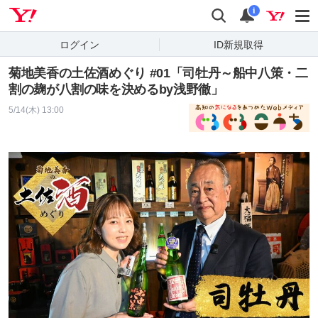
Yahoo! JAPAN
検索
通知
i
ログイン
ID新規取得
菊地美香の土佐酒めぐり #01「司牡丹～船中八策・二
割の麹が八割の味を決めるby浅野徹」
5/14(木) 13:00