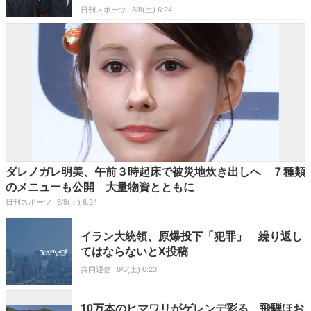
日刊スポーツ
8/8(土) 6:24
ダレノガレ明美、午前３時起床で被災地炊き出しへ ７種類
のメニューも公開 大量物資とともに
日刊スポーツ
8/8(土) 6:24
イラン大統領、原爆投下「犯罪」 繰り返し
てはならないとX投稿
共同通信
8/8(土) 6:23
10万本のヒマワリがゲレンデ彩る 飛騨ほお