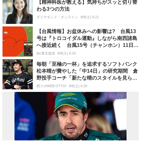
【精神科医が教える】気持ちがスッと切り替
わる3つの方法
ダイヤモンド・オンライン
8/8(土) 6:21
【台風情報】お盆休みへの影響は? 台風13
号は『トロコイダル運動』しながら南西諸島
へ接近続く 台風15号（チャンホン）11日頃
に関東〜東北の太平洋側に上陸か （8日午
tbc東北放送
8/8(土) 6:20
前5時現在）【雨風シミュレーション7日〜13
毎朝「至極の一杯」を追求するソフトバンク
日】
松本晴が費やした「中14日」の研究期間 倉
野投手コーチ「新たな晴のスタイルを見られ
た」
西スポWEB OTTO!
8/8(土) 6:20