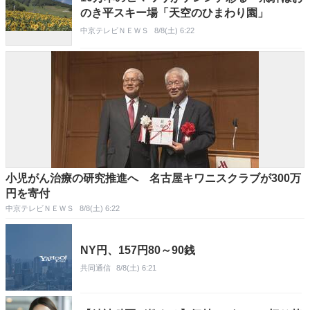
のき平スキー場「天空のひまわり園」
中京テレビＮＥＷＳ
8/8(土) 6:22
小児がん治療の研究推進へ 名古屋キワニスクラブが300万
円を寄付
中京テレビＮＥＷＳ
8/8(土) 6:22
NY円、157円80～90銭
共同通信
8/8(土) 6:21