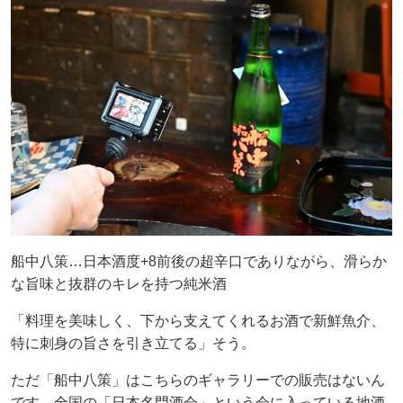
船中八策…日本酒度+8前後の超辛口でありながら、滑らか
な旨味と抜群のキレを持つ純米酒
「料理を美味しく、下から支えてくれるお酒で新鮮魚介、
特に刺身の旨さを引き立てる」そう。
ただ「船中八策」はこちらのギャラリーでの販売はないん
です。全国の「日本名門酒会」という会に入っている地酒