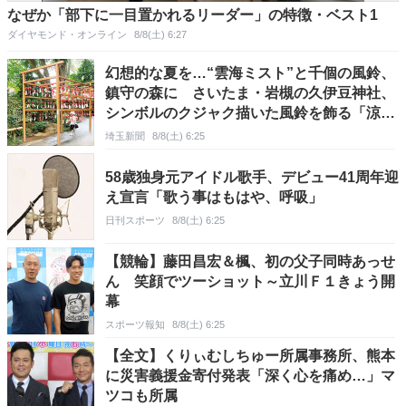
なぜか「部下に一目置かれるリーダー」の特徴・ベスト1
ダイヤモンド・オンライン
8/8(土) 6:27
幻想的な夏を…“雲海ミスト”と千個の風鈴、
鎮守の森に さいたま・岩槻の久伊豆神社、
シンボルのクジャク描いた風鈴を飾る「涼鈴
詣」 31日まで きょう8日は「夜い宮」、
埼玉新聞
8/8(土) 6:25
ライトアップやライブを実施
58歳独身元アイドル歌手、デビュー41周年迎
え宣言「歌う事はもはや、呼吸」
日刊スポーツ
8/8(土) 6:25
【競輪】藤田昌宏＆楓、初の父子同時あっせ
ん 笑顔でツーショット～立川Ｆ１きょう開
幕
スポーツ報知
8/8(土) 6:25
【全文】くりぃむしちゅー所属事務所、熊本
に災害義援金寄付発表「深く心を痛め…」マ
ツコも所属