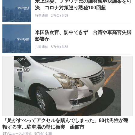
米上院委、ファウチ氏の議会侮辱決議案を可
決 コロナ対策巡り黙秘100回超
時事通信
8/7(金) 6:39
米国防次官、訪中できず 台湾や軍高官失脚
影響か
共同通信
8/7(金) 6:38
「足がすべってアクセルを踏んでしまった」80代男性が運
転する車…駐車場の壁に衝突 函館市
STVニュース北海道
8/7(金) 6:38