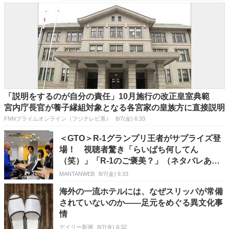
「説明をするのが自分の責任」10月施行の改正皇室典範
宮内庁長官が養子縁組対象となる各宮家の皇族方に直接説明
FNNプライムオンライン（フジテレビ系）
8/7(金) 6:33
＜GTO＞R-1グランプリ王者がサプライズ登
場！ 視聴者驚き「らいぱち何してん
（笑）」「R-1のご褒美？」（ネタバレあ
り）
MANTANWEB
8/7(金) 6:33
海外の一流ホテルには、なぜスリッパが常備
されていないのか――足元をめぐる異文化事
情
デイリー新潮
8/7(金) 6:32