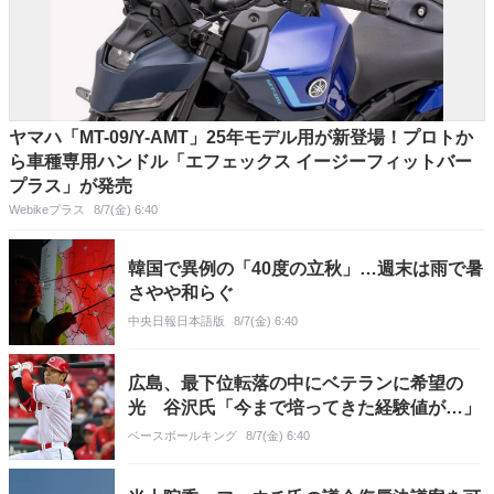
ヤマハ「MT-09/Y-AMT」25年モデル用が新登場！プロトか
ら車種専用ハンドル「エフェックス イージーフィットバー
プラス」が発売
Webikeプラス
8/7(金) 6:40
韓国で異例の「40度の立秋」…週末は雨で暑
さやや和らぐ
中央日報日本語版
8/7(金) 6:40
広島、最下位転落の中にベテランに希望の
光 谷沢氏「今まで培ってきた経験値が…」
ベースボールキング
8/7(金) 6:40