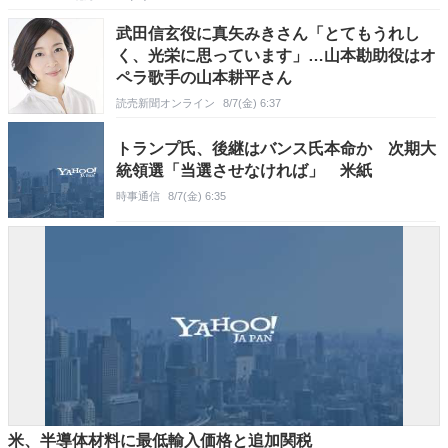
武田信玄役に真矢みきさん「とてもうれし
く、光栄に思っています」…山本勘助役はオ
ペラ歌手の山本耕平さん
読売新聞オンライン
8/7(金) 6:37
トランプ氏、後継はバンス氏本命か 次期大
統領選「当選させなければ」 米紙
時事通信
8/7(金) 6:35
米、半導体材料に最低輸入価格と追加関税