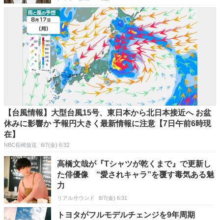
【台風情報】大型台風15号、東日本から北日本接近へ お盆
休みに影響か 予報円大きく最新情報に注意【7日午前6時現
在】
NBC長崎放送
8/7(金) 6:32
高橋文哉が『Tシャツが乾くまで』で更新し
た俳優像 “愛されキャラ”を覆す毒気ある魅
力
リアルサウンド
8/7(金) 6:31
トヨタがフルモデルチェンジを9年周期