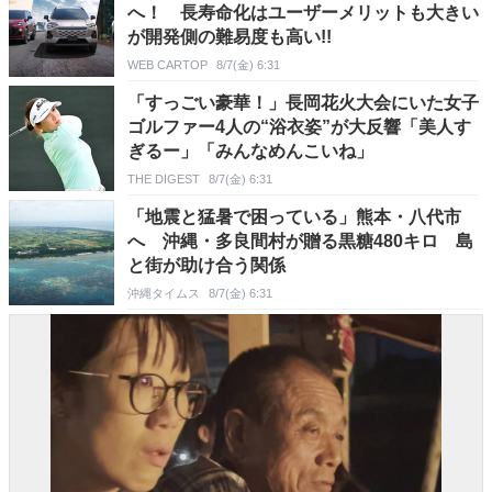
へ！ 長寿命化はユーザーメリットも大きい
が開発側の難易度も高い!!
WEB CARTOP
8/7(金) 6:31
「すっごい豪華！」長岡花火大会にいた女子
ゴルファー4人の“浴衣姿”が大反響「美人す
ぎるー」「みんなめんこいね」
THE DIGEST
8/7(金) 6:31
「地震と猛暑で困っている」熊本・八代市
へ 沖縄・多良間村が贈る黒糖480キロ 島
と街が助け合う関係
沖縄タイムス
8/7(金) 6:31