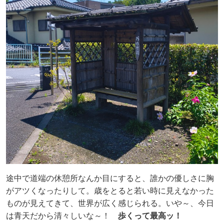
途中で道端の休憩所なんか目にすると、誰かの優しさに胸
がアツくなったりして。歳をとると若い時に見えなかった
ものが見えてきて、世界が広く感じられる。いや～、今日
は青天だから清々しいな～！
歩くって最高ッ！