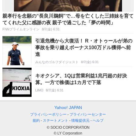
親孝行を念願の“長良川鵜飼”で…母を亡くした三姉妹を育て
てくれた父に感謝の夜 親子で過ごした「夢の時間」
FNNプライムオンライン
8/7(金) 6:31
引退危機から大復活！ R・オトゥールが弟の
事故を乗り越えボーナス100万ドル獲得へ前
進
みんなのゴルフダイジェスト
8/7(金) 6:31
キオクシア、1Qは営業利益1兆円超の好決
算。一方で株価は1カ月で下落
LIMO
8/7(金) 6:31
Yahoo! JAPAN
プライバシーポリシー
プライバシーセンター
規約
ステートメント
情報提供元
ヘルプ
© SOCIO CORPORATION
© LY Corporation