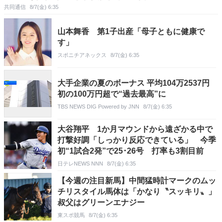
共同通信
8/7(金) 6:35
山本舞香 第1子出産「母子ともに健康で
す」
スポニチアネックス
8/7(金) 6:35
大手企業の夏のボーナス 平均104万2537円
初の100万円超で“過去最高”に
TBS NEWS DIG Powered by JNN
8/7(金) 6:35
大谷翔平 1か月マウンドから遠ざかる中で
打撃好調「しっかり反応できている」 今季
初“1試合2発”で25･26号 打率も3割目前
日テレNEWS NNN
8/7(金) 6:35
【今週の注目新馬】中間猛時計マークのムッ
チリスタイル馬体は「かなり〝スッキリ〟」
叔父はグリーンエナジー
東スポ競馬
8/7(金) 6:35