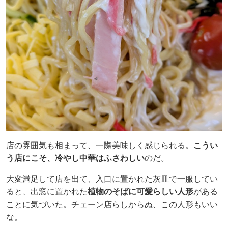
店の雰囲気も相まって、一際美味しく感じられる。
こうい
う店にこそ、冷やし中華はふさわしい
のだ。
大変満足して店を出て、入口に置かれた灰皿で一服してい
ると、出窓に置かれた
植物のそばに可愛らしい人形
がある
ことに気づいた。チェーン店らしからぬ、この人形もいい
な。