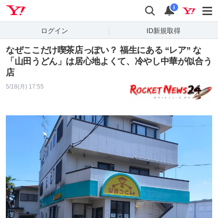
Yahoo! JAPAN
検索
通知
i
ログイン
ID新規取得
なぜここだけ喫茶店っぽい？ 福生にある “レア” な
「山田うどん」は居心地よくて、冷やし中華が似合う
店
5/18(月) 17:55