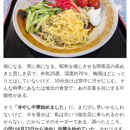
画になる、実に画になる。昭和を感じさせる喫茶店の居ぬ
きと思しき店で、外気25度、湿度約70％、梅雨ほどじっと
りとはしていないけど、10分歩けば背中に汗がにじむ。そ
んな時季にあなたは地元の食堂で、あの言葉を目にする可
能性がある。
そう
「冷やし中華始めました」
だ。まだ少し早いかもしれ
ないけど、今を逃せば、私は次いつ福生店に来られるかわ
からない。だからこそのオーダーである。調べたところ、
山田は4月23日から冷やし中華を始めていた
。それはさす