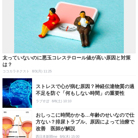
太っていないのに悪玉コレステロール値が高い原因と対策
は？
ココカラネクスト
8/3(月) 11:25
ストレスで心が病む原因？神経伝達物質の過
不足を防ぐ「何もしない時間」の重要性
ラブすぽ
8/8(土) 10:10
おしっこに時間かかる…年齢のせいなので仕
方ない？排尿トラブル、原因によって治療で
改善 医師が解説
西日本新聞me
8/6(木) 15:00