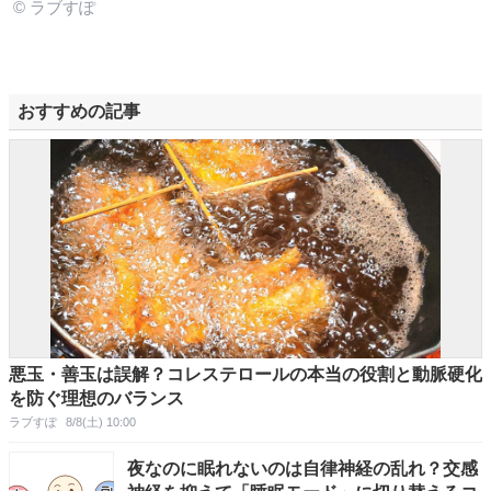
© ラブすぽ
おすすめの記事
悪玉・善玉は誤解？コレステロールの本当の役割と動脈硬化
を防ぐ理想のバランス
ラブすぽ
8/8(土) 10:00
夜なのに眠れないのは自律神経の乱れ？交感