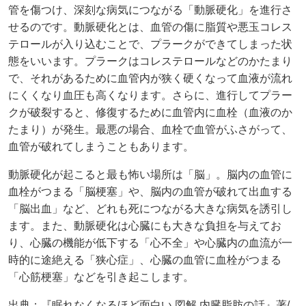
管を傷つけ、深刻な病気につながる「動脈硬化」を進行さ
せるのです。動脈硬化とは、血管の傷に脂質や悪玉コレス
テロールが入り込むことで、プラークができてしまった状
態をいいます。プラークはコレステロールなどのかたまり
で、それがあるために血管内が狭く硬くなって血液が流れ
にくくなり血圧も高くなります。さらに、進行してプラー
クが破裂すると、修復するために血管内に血栓（血液のか
たまり）が発生。最悪の場合、血栓で血管がふさがって、
血管が破れてしまうこともあります。
動脈硬化が起こると最も怖い場所は「脳」。脳内の血管に
血栓がつまる「脳梗塞」や、脳内の血管が破れて出血する
「脳出血」など、どれも死につながる大きな病気を誘引し
ます。また、動脈硬化は心臓にも大きな負担を与えてお
り、心臓の機能が低下する「心不全」や心臓内の血流が一
時的に途絶える「狭心症」、心臓の血管に血栓がつまる
「心筋梗塞」などを引き起こします。
出典：『眠れなくなるほど面白い 図解 内臓脂肪の話』著/