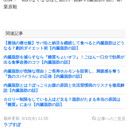
栗原毅
関連記事
【最強の痩せ飯】サバ缶と納豆を継続して食べると内臓脂肪はどう
なる？劇的ダイエット術【内臓脂肪の話】
内臓脂肪を減らすなら『糖質ちょいオフ』！ごはん一口分で効果が
出る食事改善のコツ【内臓脂肪の話】
内臓脂肪が危険な理由｜ご長寿ホルモンを阻害し、満腹感を奪う
『負のスパイラル』の正体【内臓脂肪の話】
内臓脂肪とは？ぽっこりお腹の原因と生活習慣病のリスクを徹底解
説【内臓脂肪の話】
カロリー制限をしている人ほど太る？脂肪がたまる本当の原因は
『糖質』にあり【内臓脂肪の話】
最終更新:
6/10(水) 11:05
記事へのご意見
ラブすぽ