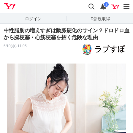
Yahoo! JAPAN
検索
通知
i
ログイン
ID新規取得
中性脂肪の増えすぎは動脈硬化のサイン？ドロドロ血
から脳梗塞・心筋梗塞を招く危険な理由
6/10(水) 11:05