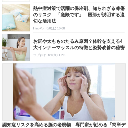
熱中症対策で活躍の保冷剤、知られざる凍傷
のリスク…「危険です」 医師が説明する適
切な活用法
Hint-Pot
8/8(土) 10:08
お尻や太もものたるみ原因？体幹を支える4
大インナーマッスルの特徴と姿勢改善の秘密
ラブすぽ
8/7(金) 11:10
認知症リスクを高める脳の老廃物 専門家が勧める「簡単デ