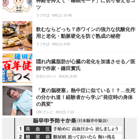
神経を抑えて「睡眠モード」に切り替えるコ
ツ
ラブすぽ
8/8(土) 10:40
飲むならどっち？赤ワインの強力な抗酸化作
用と老化・動脈硬化を防ぐ熟成の秘密
ラブすぽ
8/8(土) 9:00
隠れ内臓脂肪が心臓の老化を加速させる／医
師で作家・鎌田實氏
日刊スポーツ
8/6(木) 8:00
「夏の脳梗塞」熱中症に似ている！？…生死
の分かれ道！経験者から学ぶ"発症時の身体
の異変"
CBCテレビ
8/2(日) 7:10