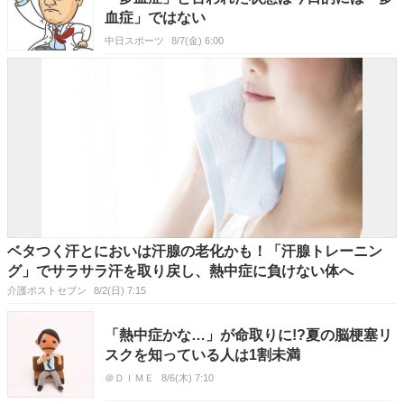
血症」ではない
中日スポーツ
8/7(金) 6:00
ベタつく汗とにおいは汗腺の老化かも！「汗腺トレーニン
グ」でサラサラ汗を取り戻し、熱中症に負けない体へ
介護ポストセブン
8/2(日) 7:15
「熱中症かな…」が命取りに!?夏の脳梗塞リ
スクを知っている人は1割未満
＠ＤＩＭＥ
8/6(木) 7:10