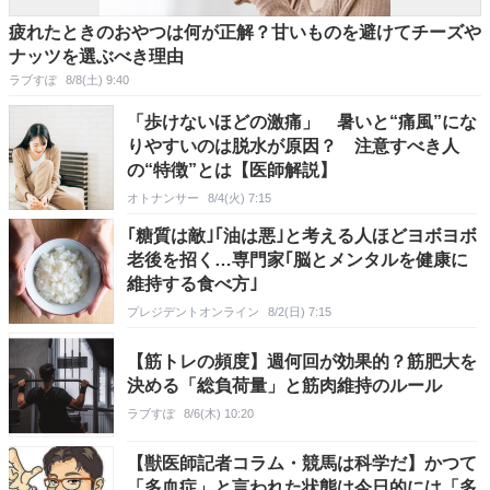
疲れたときのおやつは何が正解？甘いものを避けてチーズや
ナッツを選ぶべき理由
ラブすぽ
8/8(土) 9:40
「歩けないほどの激痛」 暑いと“痛風”にな
りやすいのは脱水が原因？ 注意すべき人
の“特徴”とは【医師解説】
オトナンサー
8/4(火) 7:15
｢糖質は敵｣｢油は悪｣と考える人ほどヨボヨボ
老後を招く…専門家｢脳とメンタルを健康に
維持する食べ方｣
プレジデントオンライン
8/2(日) 7:15
【筋トレの頻度】週何回が効果的？筋肥大を
決める「総負荷量」と筋肉維持のルール
ラブすぽ
8/6(木) 10:20
【獣医師記者コラム・競馬は科学だ】かつて
「多血症」と言われた状態は今日的には「多