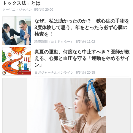
トックス法」とは
クーリエ・ジャポン
8/3(月) 20:00
なぜ、私は助かったのか？ 狭心症の手術を
3度体験して思う、年をとったら必ず心臓の
検査を！
読売新聞（ヨミドクター）
8/7(金) 11:02
真夏の運動、何度なら中止すべき？医師が教
える、心臓と血圧を守る「運動をやめるサイ
ン」
ヨガジャーナルオンライン
8/7(金) 20:35