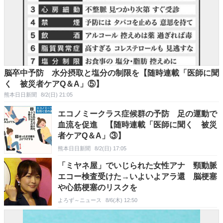
脳卒中予防 水分摂取と塩分の制限を【随時連載「医師に聞
く 被災者ケアQ＆A」⑤】
熊本日日新聞
8/2(日) 21:05
エコノミークラス症候群の予防 足の運動で
血流を促進 【随時連載「医師に聞く 被災
者ケアQ＆A」③】
熊本日日新聞
8/2(日) 17:05
「ミヤネ屋」でいじられた女性アナ 頸動脈
エコー検査受けた→いよいよアラ還 脳梗塞
や心筋梗塞のリスクを
よろず～ニュース
8/6(木) 12:50