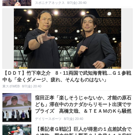
スポニチアネックス
8/7(金) 20:40
【ＤＤＴ】竹下幸之介 8・11両国で武知海青戦…Ｇ１参戦
中も「全くダメージ、疲れ、そんなものはない」
東スポWEB
8/7(金) 20:40
窪田正孝「楽しそうじゃないか、才能の原石
ども」滞在中のカナダからリモート出演でサ
プライズ 高橋文哉、＆ＴＥＡＭのＫら騒然
デイリースポーツ
8/7(金) 20:40
【番記者Ｇ戦記】巨人が得意の１点差試合で