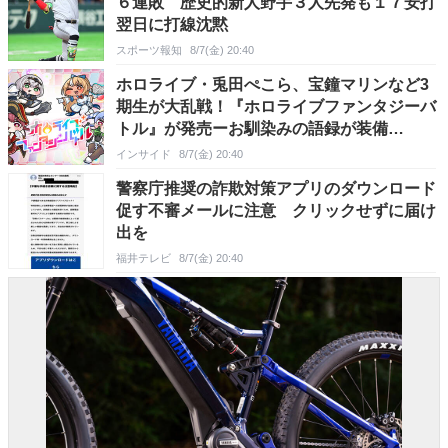
６連敗 歴史的新人野手３人先発も１７安打
翌日に打線沈黙
スポーツ報知
8/7(金) 20:40
ホロライブ・兎田ぺこら、宝鐘マリンなど3
期生が大乱戦！『ホロライブファンタジーバ
トル』が発売ーお馴染みの語録が装備
に、“ニセ3期生”とのバトルもある
インサイド
8/7(金) 20:40
警察庁推奨の詐欺対策アプリのダウンロード
促す不審メールに注意 クリックせずに届け
出を
福井テレビ
8/7(金) 20:40