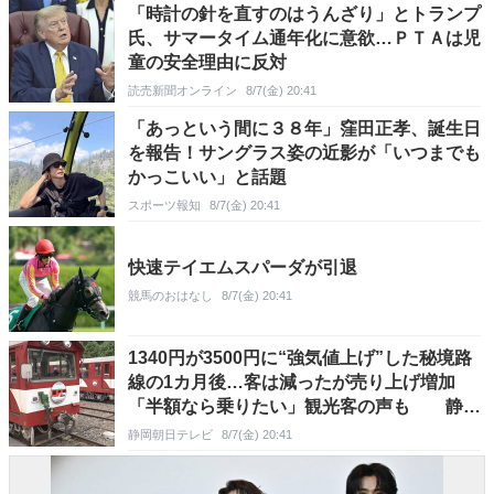
「時計の針を直すのはうんざり」とトランプ
氏、サマータイム通年化に意欲…ＰＴＡは児
童の安全理由に反対
読売新聞オンライン
8/7(金) 20:41
「あっという間に３８年」窪田正孝、誕生日
を報告！サングラス姿の近影が「いつまでも
かっこいい」と話題
スポーツ報知
8/7(金) 20:41
快速テイエムスパーダが引退
競馬のおはなし
8/7(金) 20:41
1340円が3500円に“強気値上げ”した秘境路
線の1カ月後…客は減ったが売り上げ増加
「半額なら乗りたい」観光客の声も 静
岡・大井川鉄道井川線
静岡朝日テレビ
8/7(金) 20:41