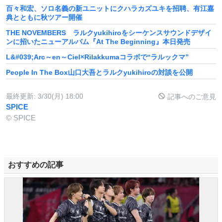
百々和宏、ソロ名義の新ユニットにクハラカズユキを招聘、有江嘉
典とともに秋ツアー開催
THE NOVEMBERS ラルクyukihiroをシーケンスサウンドデザイ
ンに招いたニューアルバム『At The Beginning』本日発売
L&#039;Arc～en～Ciel×Rilakkumaコラボで“ラルックマ”
People In The Box山口大吾とラルクyukihiroの対談を公開
最終更新:
3/30(月) 18:00
記事へのご意見
SPICE
© SPICE
おすすめの記事