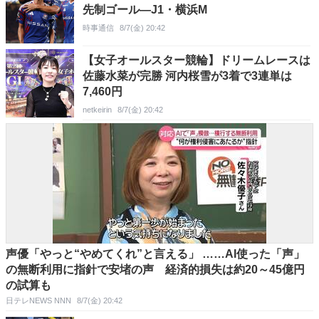
先制ゴール―J1・横浜M
時事通信
8/7(金) 20:42
【女子オールスター競輪】ドリームレースは
佐藤水菜が完勝 河内桜雪が3着で3連単は
7,460円
netkeirin
8/7(金) 20:42
声優「やっと“やめてくれ”と言える」 ……AI使った「声」
の無断利用に指針で安堵の声 経済的損失は約20～45億円
の試算も
日テレNEWS NNN
8/7(金) 20:42