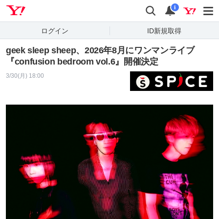
Yahoo! JAPAN
検索
通知
i
ログイン
ID新規取得
geek sleep sheep、2026年8月にワンマンライブ
『confusion bedroom vol.6』開催決定
3/30(月) 18:00