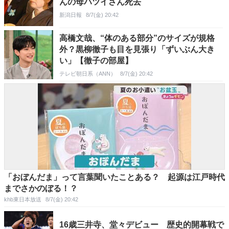
んの母ハツイさん死去
新潟日報
8/7(金) 20:42
高橋文哉、“体のある部分”のサイズが規格
外？黒柳徹子も目を見張り「ずいぶん大き
い」【徹子の部屋】
テレビ朝日系（ANN）
8/7(金) 20:42
「おぼんだま」って言葉聞いたことある？ 起源は江戸時代
までさかのぼる！？
khb東日本放送
8/7(金) 20:42
16歳三井寺、堂々デビュー 歴史的開幕戦で