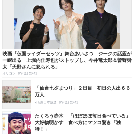
映画『仮面ライダーゼッツ』舞台あいさつ ジークの話題が
一瞬出る 上堀内佳寿也がストップし、今井竜太郎＆曽野舜
太「天野さんに怒られる」
オリコン
8/7(金) 20:41
「仙台七夕まつり」２日目 初日の人出６６
万人
khb東日本放送
8/7(金) 20:41
たくろう赤木 「ほぼほぼ毎日食べている」
大好物明かす 食べ方にマツコ驚き「独
特！」