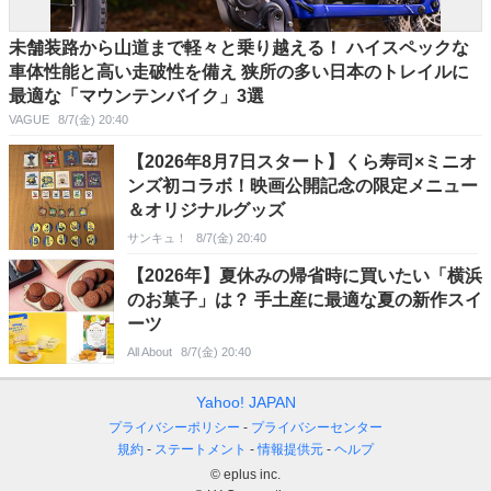
未舗装路から山道まで軽々と乗り越える！ ハイスペックな
車体性能と高い走破性を備え 狭所の多い日本のトレイルに
最適な「マウンテンバイク」3選
VAGUE
8/7(金) 20:40
【2026年8月7日スタート】くら寿司×ミニオ
ンズ初コラボ！映画公開記念の限定メニュー
＆オリジナルグッズ
サンキュ！
8/7(金) 20:40
【2026年】夏休みの帰省時に買いたい「横浜
のお菓子」は？ 手土産に最適な夏の新作スイ
ーツ
All About
8/7(金) 20:40
Yahoo! JAPAN
プライバシーポリシー
プライバシーセンター
規約
ステートメント
情報提供元
ヘルプ
© eplus inc.