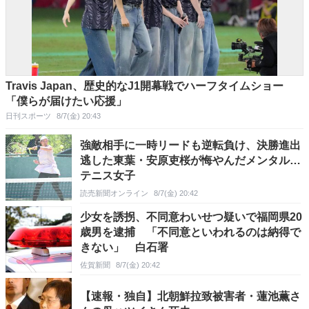
Travis Japan、歴史的なJ1開幕戦でハーフタイムショー
「僕らが届けたい応援」
日刊スポーツ
8/7(金) 20:43
強敵相手に一時リードも逆転負け、決勝進出
逃した東葉・安原吏桜が悔やんだメンタル…
テニス女子
読売新聞オンライン
8/7(金) 20:42
少女を誘拐、不同意わいせつ疑いで福岡県20
歳男を逮捕 「不同意といわれるのは納得で
きない」 白石署
佐賀新聞
8/7(金) 20:42
【速報・独自】北朝鮮拉致被害者・蓮池薫さ