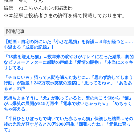
執筆：春野 りん
編集：ねこちゃんホンポ編集部
※本記事は投稿者さまの許可を得て掲載しております。
関連記事
【動画：自宅の畑にいた『小さな黒猫』を保護→４年が経つと……
心温まる『成長の記録』】
『18歳を迎えた猫』→数年来の涙やけがキレイになった結果…劇的
なビフォーアフターに感動の声続出「愛情の賜物」「本当にスッキ
リしてる」
「チョロいｗ」猫って人間を噛んだあとに…『思わず許してしまう
行動』が話題！242万表示突破の投稿に「思ってるねｗ」「あるあ
るｗ」の声
気持ちよさそうに『犬』が眠っていると、壁の向こう側から『猫』
が…爆笑の展開が815万再生「電車で吹いちゃったｗ」「めちゃく
ちゃ笑える」
『半日ひとりぼっちで鳴いていた赤ちゃん猫』保護した結果…その
後の光景が尊すぎると70万3000再生「頑張ったね」「元気に育っ
て」