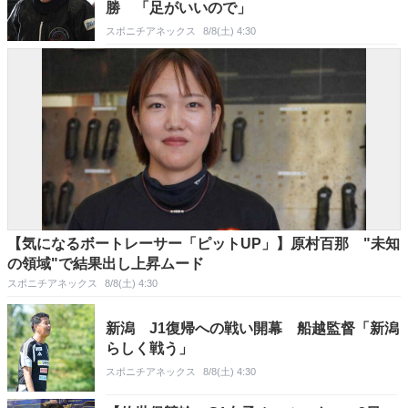
勝 「足がいいので」
スポニチアネックス
8/8(土) 4:30
【気になるボートレーサー「ピットUP」】原村百那 "未知
の領域"で結果出し上昇ムード
スポニチアネックス
8/8(土) 4:30
新潟 J1復帰への戦い開幕 船越監督「新潟
らしく戦う」
スポニチアネックス
8/8(土) 4:30