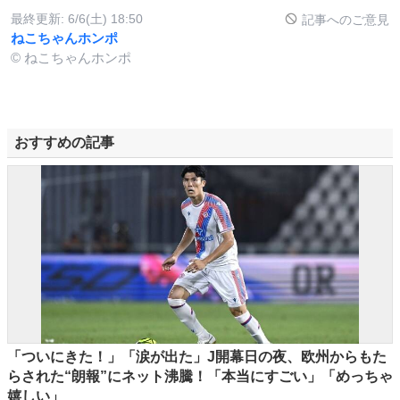
最終更新:
6/6(土) 18:50
記事へのご意見
ねこちゃんホンポ
© ねこちゃんホンポ
おすすめの記事
「ついにきた！」「涙が出た」J開幕日の夜、欧州からもた
らされた“朗報”にネット沸騰！「本当にすごい」「めっちゃ
嬉しい」