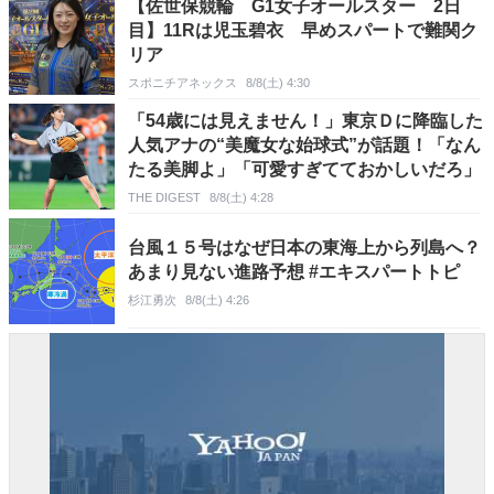
【佐世保競輪 G1女子オールスター 2日
目】11Rは児玉碧衣 早めスパートで難関ク
リア
スポニチアネックス
8/8(土) 4:30
「54歳には見えません！」東京Ｄに降臨した
人気アナの“美魔女な始球式”が話題！「なん
たる美脚よ」「可愛すぎてておかしいだろ」
THE DIGEST
8/8(土) 4:28
台風１５号はなぜ日本の東海上から列島へ？
あまり見ない進路予想 #エキスパートトピ
杉江勇次
8/8(土) 4:26