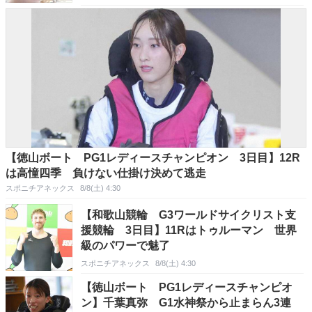
【徳山ボート PG1レディースチャンピオン 3日目】12R
は高憧四季 負けない仕掛け決めて逃走
スポニチアネックス
8/8(土) 4:30
【和歌山競輪 G3ワールドサイクリスト支
援競輪 3日目】11Rはトゥルーマン 世界
級のパワーで魅了
スポニチアネックス
8/8(土) 4:30
【徳山ボート PG1レディースチャンピオ
ン】千葉真弥 G1水神祭から止まらん3連