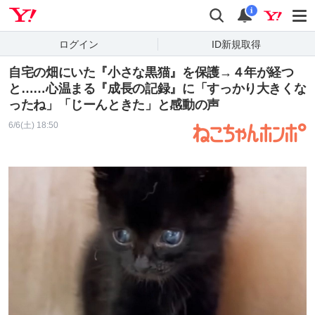
Yahoo! JAPAN
検索
通知
i
ログイン
ID新規取得
自宅の畑にいた『小さな黒猫』を保護→４年が経つ
と……心温まる『成長の記録』に「すっかり大きくな
ったね」「じーんときた」と感動の声
6/6(土) 18:50