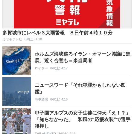
多賀城市にレベル３大雨警報 ８日午前４時１０分
ミヤギテレビ
8/8(土) 4:18
ホルムズ海峡巡るイラン・オマーン協議に進
展、近く合意も＝米当局者
ロイター
8/8(土) 4:17
ニュースワード「それ犯罪かもしれない図
鑑」
時事通信
8/8(土) 4:16
甲子園アルプスの女子生徒に仰天「え！？」
「知らなかった」 和風の“応援衣装”で選手
後押し
THE ANSWER
8/8(土) 4:13