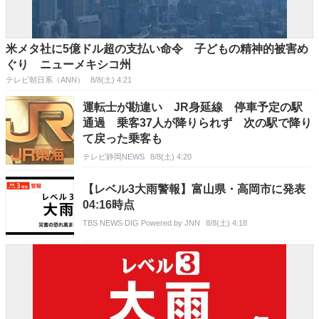
米メタ社に5億ドル超の支払い命令 子どもの精神的被害め
ぐり ニューメキシコ州
テレビ朝日系（ANN）
8/8(土) 4:21
運転士が勘違い JR身延線 停車予定の駅
通過 乗客37人が降りられず 次の駅で降り
て戻った乗客も
テレビ静岡NEWS
8/8(土) 4:20
【レベル3大雨警報】富山県・高岡市に発表
04:16時点
TBS NEWS DIG Powered by JNN
8/8(土) 4:18