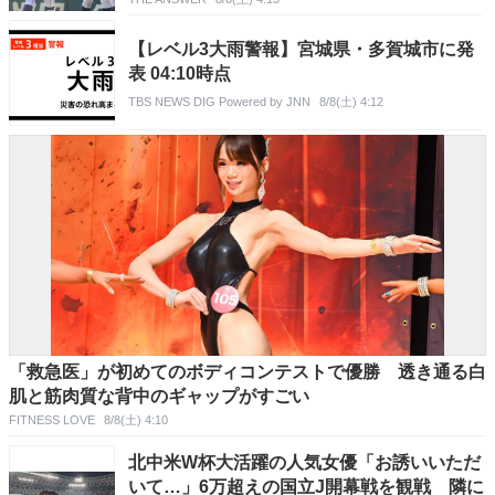
【レベル3大雨警報】宮城県・多賀城市に発
表 04:10時点
TBS NEWS DIG Powered by JNN
8/8(土) 4:12
「救急医」が初めてのボディコンテストで優勝 透き通る白
肌と筋肉質な背中のギャップがすごい
FITNESS LOVE
8/8(土) 4:10
北中米W杯大活躍の人気女優「お誘いいただ
いて…」6万超えの国立J開幕戦を観戦 隣に