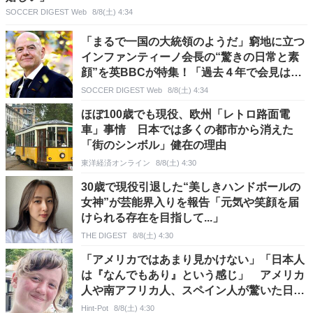
SOCCER DIGEST Web
8/8(土) 4:34
「まるで一国の大統領のようだ」窮地に立つ
インファンティーノ会長の“驚きの日常と素
顔”を英BBCが特集！「過去４年で会見は２
回」「年収は８億円に達した」
SOCCER DIGEST Web
8/8(土) 4:34
ほぼ100歳でも現役、欧州「レトロ路面電
車」事情 日本では多くの都市から消えた
「街のシンボル」健在の理由
東洋経済オンライン
8/8(土) 4:30
30歳で現役引退した“美しきハンドボールの
女神”が芸能界入りを報告「元気や笑顔を届
けられる存在を目指して...」
THE DIGEST
8/8(土) 4:30
「アメリカではあまり見かけない」「日本人
は『なんでもあり』という感じ」 アメリカ
人や南アフリカ人、スペイン人が驚いた日本
人のファッションとは
Hint-Pot
8/8(土) 4:30