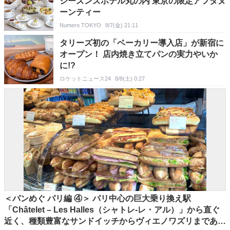
シーズンズホテル丸の内 東京の限定アフタヌ
ーンティー
Numero TOKYO
8/7(金) 21:11
タリーズ初の「ベーカリー導入店」が新宿に
オープン！ 店内焼き立てパンの実力やいか
に!?
ロケットニュース24
8/8(土) 0:27
＜パンめぐ パリ編 ④＞ パリ中心の巨大乗り換え駅
「Châtelet – Les Halles（シャトレ-レ・アル）」から直ぐ
近く、種類豊富なサンドイッチからヴィエノワズリまである