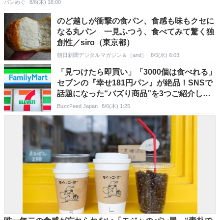
【BOULANGERIE BON ET BO（ブーランジェリー・ボ
パンめぐ
8/6(木) 18:00
ン・エ・ボ）】（フランス、パリ）
のど越しが衝撃の食パン、食感も味もクセに
なる丸パン 一見ふつう、食べてみて驚く独
創性／siro（東京都）
朝日新聞デジタルマガジン＆［and］
8/5(水) 6:03
「見つけたら即買い」「3000個は食べれる」
セブンの『幸せ181円パン』が絶品！SNSで
話題になった“バズり商品”を3つご紹介しま
す！
BuzzFeed Japan
8/6(木) 1:25