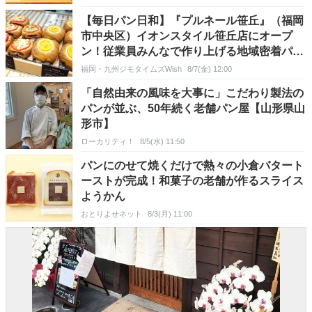
【毎日パン日和】『プルネール笹丘』（福岡
市中央区）イオンスタイル笹丘店にオープ
ン！従業員みんなで作り上げる地域密着パン
【福岡パン】
福岡・九州ジモタイムズWish
8/7(金) 12:00
「自然由来の風味を大事に」こだわり製法の
パンが並ぶ、50年続く老舗パン屋【山形県山
形市】
ローカリティ！
8/5(水) 11:50
パンにのせて焼くだけで熱々の小倉バタート
ーストが完成！和菓子の老舗が作るスライス
ようかん
おとりよせネット
8/3(月) 11:00