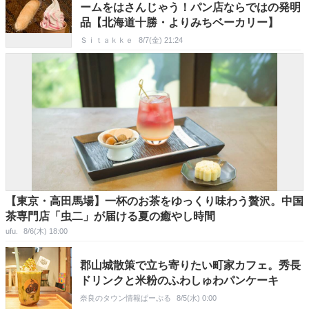
ームをはさんじゃう！パン店ならではの発明
品【北海道十勝・よりみちベーカリー】
Ｓｉｔａｋｋｅ
8/7(金) 21:24
【東京・高田馬場】一杯のお茶をゆっくり味わう贅沢。中国
茶専門店「虫二」が届ける夏の癒やし時間
ufu.
8/6(木) 18:00
郡山城散策で立ち寄りたい町家カフェ。秀長
ドリンクと米粉のふわしゅわパンケーキ
奈良のタウン情報ぱーぷる
8/5(水) 0:00