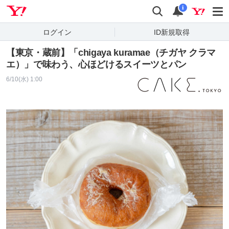
Yahoo! JAPAN
検索
通知
i
ログイン
ID新規取得
【東京・蔵前】「chigaya kuramae（チガヤ クラマ
エ）」で味わう、心ほどけるスイーツとパン
6/10(水) 1:00