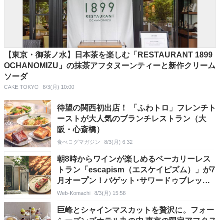
【東京・御茶ノ水】日本茶を楽しむ「RESTAURANT 1899
OCHANOMIZU」の抹茶アフタヌーンティーと新作クリーム
ソーダ
CAKE.TOKYO
8/3(月) 10:00
待望の関西初出店！ 「ふわトロ」フレンチト
ーストが大人気のブランチレストラン（大
阪・心斎橋）
食べログマガジン
8/3(月) 6:32
朝8時からワインが楽しめるベーカリーレス
トラン「escapism（エスケイピズム）」が7
月オープン！バゲット･サワードゥブレッド･
クロワッサンなどを販売！店内では定番パン
Web-Komachi
8/3(月) 15:58
をアレンジした食事メニューも♪＠長野県松
巨峰とシャインマスカットを贅沢に。フォー
本市