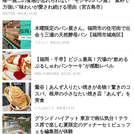
唯一無二の食感が忘れられない「モジャのパン屋」“素朴で
力強い”味わいが愛され続ける理由（宮古島市）
OKITIVE
8/3(月) 10:30
木曜限定のパン屋さん。福岡市の住宅街で出
会う三瀬の天然酵母パン【福岡市城南区】
フクリパ
8/4(火) 18:00
【福岡・千早】ビジュ最高！穴場の“飲める
ぷるしゅわパンケーキ”が感動レベル
MIEL FUKUOKA
8/3(月) 16:37
鶯谷｜あんず入りたい焼きが名物！驚きのコ
スパ、根岸の小さなたい焼き店「あんず」を
実食
いろはめぐり
8/6(木) 2:14
グランド ハイアット 東京で南仏気分！テラ
ス席で楽しむ夏限定のディナーセミビュッフ
ェを編集部が体験