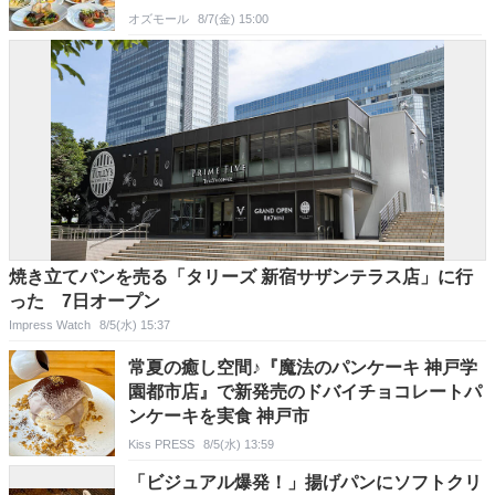
オズモール
8/7(金) 15:00
焼き立てパンを売る「タリーズ 新宿サザンテラス店」に行
った 7日オープン
Impress Watch
8/5(水) 15:37
常夏の癒し空間♪『魔法のパンケーキ 神戸学
園都市店』で新発売のドバイチョコレートパ
ンケーキを実食 神戸市
Kiss PRESS
8/5(水) 13:59
「ビジュアル爆発！」揚げパンにソフトクリ