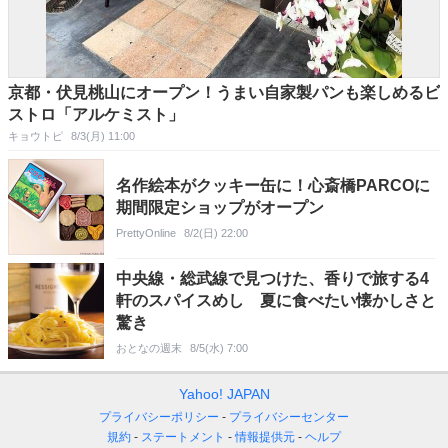
京都・伏見桃山にオープン！うまい自家製パンも楽しめるビ
ストロ「アルケミスト」
キョウトピ
8/3(月) 11:00
名作絵本がクッキー缶に！心斎橋PARCOに
期間限定ショップがオープン
PrettyOnline
8/2(日) 22:00
中央線・総武線で見つけた、香りで旅する4
軒のスパイスめし 夏に食べたい懐かしさと
驚き
おとなの週末
8/5(水) 7:00
Yahoo! JAPAN
プライバシーポリシー
プライバシーセンター
規約
ステートメント
情報提供元
ヘルプ