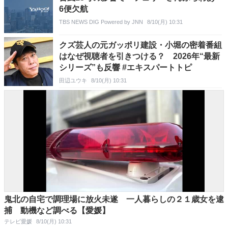
6便欠航
TBS NEWS DIG Powered by JNN
8/10(月) 10:31
クズ芸人の元ガッポリ建設・小堀の密着番組
はなぜ視聴者を引きつける？ 2026年“最新
シリーズ”も反響 #エキスパートトピ
田辺ユウキ
8/10(月) 10:31
鬼北の自宅で調理場に放火未遂 一人暮らしの２１歳女を逮
捕 動機など調べる【愛媛】
テレビ愛媛
8/10(月) 10:31