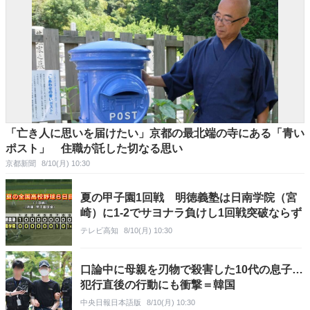
「亡き人に思いを届けたい」京都の最北端の寺にある「青い
ポスト」 住職が託した切なる思い
京都新聞
8/10(月) 10:30
夏の甲子園1回戦 明徳義塾は日南学院（宮
崎）に1-2でサヨナラ負けし1回戦突破ならず
テレビ高知
8/10(月) 10:30
口論中に母親を刃物で殺害した10代の息子…
犯行直後の行動にも衝撃＝韓国
中央日報日本語版
8/10(月) 10:30