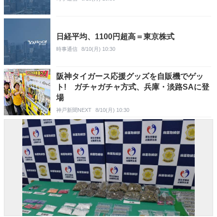
日経平均、1100円超高＝東京株式
時事通信
8/10(月) 10:30
阪神タイガース応援グッズを自販機でゲッ
ト! ガチャガチャ方式、兵庫・淡路SAに登
場
神戸新聞NEXT
8/10(月) 10:30