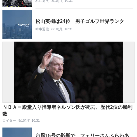
杉江勇次
8/10(月) 10:31
松山英樹は24位 男子ゴルフ世界ランク
時事通信
8/10(月) 10:31
ＮＢＡ＝殿堂入り指導者ネルソン氏が死去、歴代2位の勝利
数
ロイター
8/10(月) 10:31
台風15号の影響で フェリーさんふらわあ