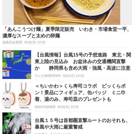
「あんこうつけ麺」夏季限定販売 いわき・市場食堂一平、
濃厚なスープと太めの卵麺
福島民友新聞
8/10(月) 10:32
【台風情報】台風15号の予想進路 東北・関
東上陸の見込み お盆休みの交通機関直撃
か 静岡県も含め大雨・強風・高波に注意
テレビ静岡NEWS
8/10(月) 10:32
＜ちいかわ＞くら寿司コラボ ビッくらポ
ン！景品にフィギュア、缶バッジ ミニ巾
着、湯のみ、寿司皿のプレゼントも
MANTANWEB
8/10(月) 10:32
台風１５号は首都圏直撃ルートのおそれも、
暴風や大雨に厳重警戒