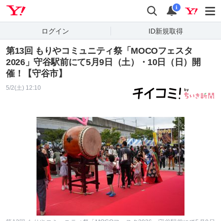
Yahoo! JAPAN
検索
通知
i
ログイン
ID新規取得
第13回 もりやコミュニティ祭「MOCOフェスタ
2026」守谷駅前にて5月9日（土）・10日（日）開
催！【守谷市】
5/2(土) 12:10