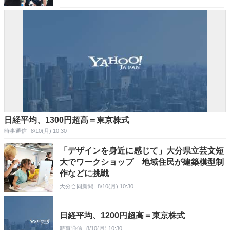
日経平均、1300円超高＝東京株式
時事通信
8/10(月) 10:30
「デザインを身近に感じて」大分県立芸文短
大でワークショップ 地域住民が建築模型制
作などに挑戦
大分合同新聞
8/10(月) 10:30
日経平均、1200円超高＝東京株式
時事通信
8/10(月) 10:30