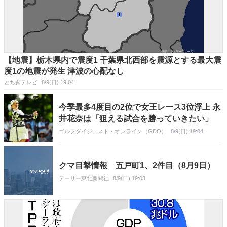
【地震】栃木県内で震度1 千葉県北西部を震源とする最大震
度1の地震が発生 津波の心配なし
とちぎテレビ
8/9(日) 19:04
今季最多4度目の2位で女王レース3位浮上 永
井花奈は「狙える試合を勝っていきたい」
ゴルフダイジェスト・オンライン（GDO）
8/9(日) 19:04
クマ目撃情報 五戸町1、2件目（8月9日）
デーリー東北新聞社
8/9(日) 19:03