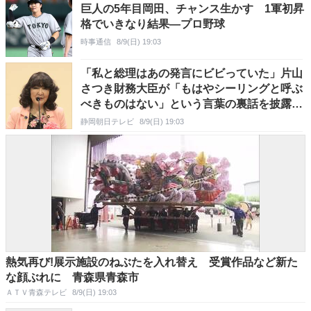
巨人の5年目岡田、チャンス生かす 1軍初昇
格でいきなり結果―プロ野球
時事通信
8/9(日) 19:03
「私と総理はあの発言にビビっていた」片山
さつき財務大臣が「もはやシーリングと呼ぶ
べきものはない」という言葉の裏話を披露
静岡市葵区
静岡朝日テレビ
8/9(日) 19:03
熱気再び!展示施設のねぶたを入れ替え 受賞作品など新た
な顔ぶれに 青森県青森市
ＡＴＶ青森テレビ
8/9(日) 19:03