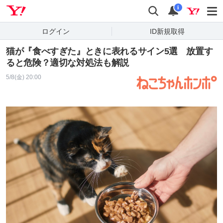
Yahoo! JAPAN
検索
通知
i
ログイン
ID新規取得
猫が『食べすぎた』ときに表れるサイン5選 放置す
ると危険？適切な対処法も解説
5/8(金) 20:00