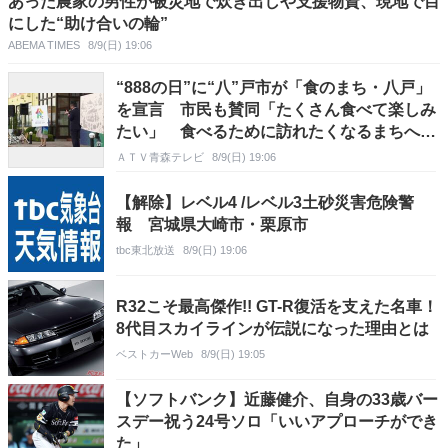
あった農家の男性が被災地で炊き出しや支援物資、現地で目
にした“助け合いの輪”
ABEMA TIMES
8/9(日) 19:06
“888の日”に“八”戸市が「食のまち・八戸」
を宣言 市民も賛同「たくさん食べて楽しみ
たい」 食べるために訪れたくなるまちへ
青森県
ＡＴＶ青森テレビ
8/9(日) 19:06
【解除】レベル4 /レベル3土砂災害危険警
報 宮城県大崎市・栗原市
tbc東北放送
8/9(日) 19:06
R32こそ最高傑作!! GT-R復活を支えた名車！
8代目スカイラインが伝説になった理由とは
ベストカーWeb
8/9(日) 19:05
【ソフトバンク】近藤健介、自身の33歳バー
スデー祝う24号ソロ「いいアプローチができ
た」