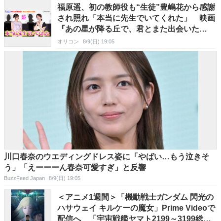
福原遥、初の教師役も“生徒”豊嶋花から感謝
され照れ「本当に先生でいてくれた」 映画
『あの星が降る丘で、君とまた出会いた
い。』公開御礼舞台挨拶
オリコン
8/9(日) 19:05
川口春奈のウエディングドレス姿に「やばい…もう泣きそ
う」「えーーーん春奈可愛すぎ」と反響
BuzzFeed Japan
8/9(日) 19:05
＜アニメ1週間＞「機動戦士ガンダム 閃光の
ハサウェイ キルケーの魔女」Prime Videoで
配信へ 「宇宙戦艦ヤマト2199～3199総選