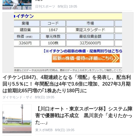
日刊スポーツ
8/9(日) 19:05
イチケン(1847)、4期連続となる「増配」を発表し、配当利
回り5.5％に！ 年間配当は4年で3.6倍に増加、2027年3月期
は前期比65円増の｢1株あたり180円｣に
ダイヤモンド・ザイ
8/9(日) 19:05
【川口オート・東京スポーツ杯】システム障
害で優勝戦は不成立 黒川京介「走りたかっ
た…」
東スポWEB
8/9(日) 19:05