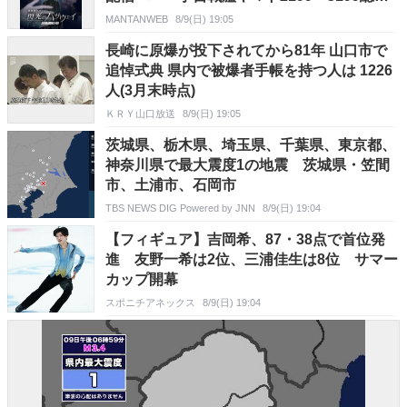
挙」始動
MANTANWEB
8/9(日) 19:05
長崎に原爆が投下されてから81年 山口市で
追悼式典 県内で被爆者手帳を持つ人は 1226
人(3月末時点)
ＫＲＹ山口放送
8/9(日) 19:05
茨城県、栃木県、埼玉県、千葉県、東京都、
神奈川県で最大震度1の地震 茨城県・笠間
市、土浦市、石岡市
TBS NEWS DIG Powered by JNN
8/9(日) 19:04
【フィギュア】吉岡希、87・38点で首位発
進 友野一希は2位、三浦佳生は8位 サマー
カップ開幕
スポニチアネックス
8/9(日) 19:04