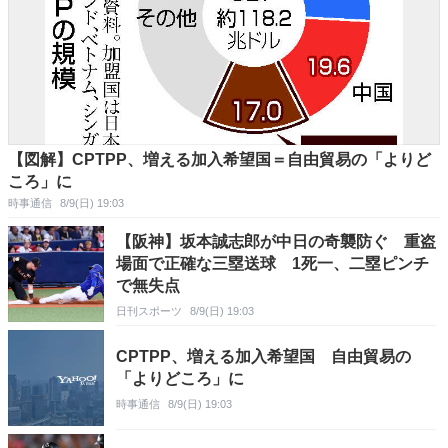
【図解】CPTPP、増える加入希望国＝自由貿易の「よりど
ころ」に
時事通信
8/9(日) 19:03
【阪神】坂本誠志郎が中日の奇襲防ぐ 重盗
場面で正確な三塁送球 1死一、二塁ピンチ
で無失点
日刊スポーツ
8/9(日) 19:03
CPTPP、増える加入希望国 自由貿易の
「よりどころ」に
時事通信
8/9(日) 19:03