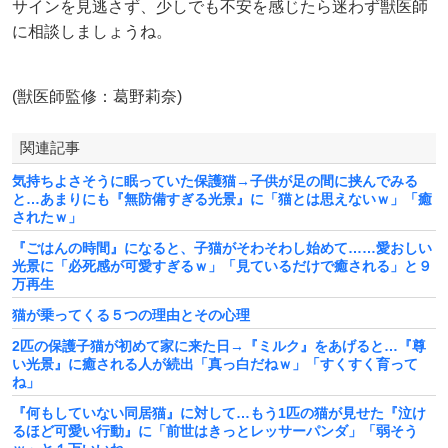
サインを見逃さず、少しでも不安を感じたら迷わず獣医師
に相談しましょうね。
(獣医師監修：葛野莉奈)
関連記事
気持ちよさそうに眠っていた保護猫→子供が足の間に挟んでみる
と…あまりにも『無防備すぎる光景』に「猫とは思えないｗ」「癒
されたｗ」
『ごはんの時間』になると、子猫がそわそわし始めて……愛おしい
光景に「必死感が可愛すぎるｗ」「見ているだけで癒される」と９
万再生
猫が乗ってくる５つの理由とその心理
2匹の保護子猫が初めて家に来た日→『ミルク』をあげると…『尊
い光景』に癒される人が続出「真っ白だねｗ」「すくすく育って
ね」
『何もしていない同居猫』に対して…もう1匹の猫が見せた『泣け
るほど可愛い行動』に「前世はきっとレッサーパンダ」「弱そう