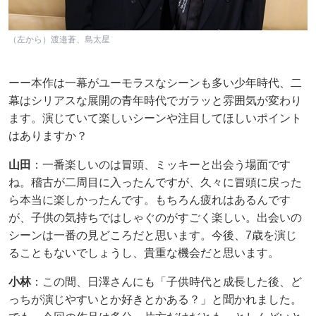
（左から）渡邉蒼、島太星
ーー本作は一幕がユーモラスなシーンも多い少年時代、二
幕はシリアスな展開の青年時代でガラッと雰囲気が変わり
ます。演じていて楽しいシーンや注目してほしいポイント
はありますか？
山田
：一番楽しいのは冒頭、ミッキーと出会う場面です
ね。稽古が二周目に入ったんですが、久々に冒頭に戻った
ら本当に楽しかったんです。もちろん疲れはあるんです
が、子供の気持ちではしゃぐのがすごく楽しい。出会いの
シーンは一番の見どころだと思います。今後、7歳を演じ
ることもないでしょうし、貴重な機会だと思います。
小林
：この間、日澤さんにも「子供時代と成長した後、ど
っちが演じやすいとか好きとかある？」と聞かれました。