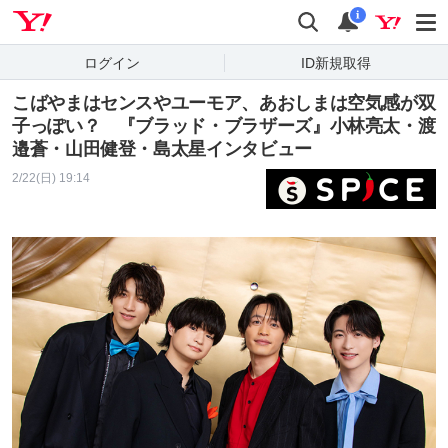
Yahoo! JAPAN
検索
通知
i
ログイン
ID新規取得
こばやまはセンスやユーモア、あおしまは空気感が双
子っぽい？ 『ブラッド・ブラザーズ』小林亮太・渡
邉蒼・山田健登・島太星インタビュー
2/22(日) 19:14