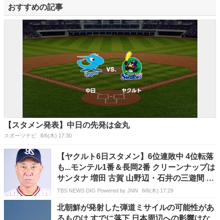
おすすめの記事
【スタメン発表】中日の先発は金丸
スポーツナビ
8/6(木) 17:30
【ヤクルト6日スタメン】6位連敗中 4位転落
も...モンテル1番＆長岡2番 クリーンナップは
サンタナ 増田 古賀 山野辺・石井の三遊間 先
発・増居
TBS NEWS DIG Powered by JNN
8/6(木) 17:29
北朝鮮が発射した弾道ミサイルの可能性があ
るものは すでに落下 日本周辺への影響はな