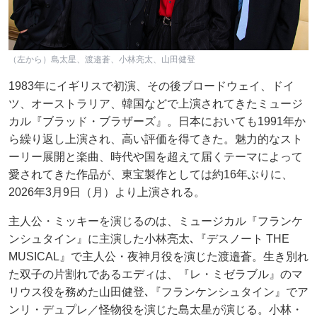
（左から）島太星、渡邉蒼、小林亮太、山田健登
1983年にイギリスで初演、その後ブロードウェイ、ドイ
ツ、オーストラリア、韓国などで上演されてきたミュージ
カル『ブラッド・ブラザーズ』。日本においても1991年か
ら繰り返し上演され、高い評価を得てきた。魅力的なスト
ーリー展開と楽曲、時代や国を超えて届くテーマによって
愛されてきた作品が、東宝製作としては約16年ぶりに、
2026年3月9日（月）より上演される。
主人公・ミッキーを演じるのは、ミュージカル『フランケ
ンシュタイン』に主演した小林亮太､『デスノート THE
MUSICAL』で主人公・夜神月役を演じた渡邉蒼。生き別れ
た双子の片割れであるエディは、『レ・ミゼラブル』のマ
リウス役を務めた山田健登､『フランケンシュタイン』でア
ンリ・デュプレ／怪物役を演じた島太星が演じる。小林・