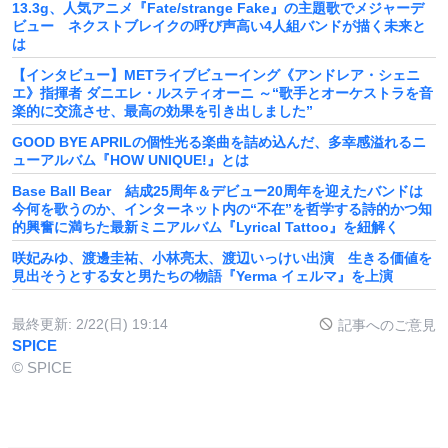
13.3g、人気アニメ『Fate/strange Fake』の主題歌でメジャーデ
ビュー ネクストブレイクの呼び声高い4人組バンドが描く未来と
は
【インタビュー】METライブビューイング《アンドレア・シェニ
エ》指揮者 ダニエレ・ルスティオーニ ～“歌手とオーケストラを音
楽的に交流させ、最高の効果を引き出しました”
GOOD BYE APRILの個性光る楽曲を詰め込んだ、多幸感溢れるニ
ューアルバム『HOW UNIQUE!』とは
Base Ball Bear 結成25周年＆デビュー20周年を迎えたバンドは
今何を歌うのか、インターネット内の“不在”を哲学する詩的かつ知
的興奮に満ちた最新ミニアルバム『Lyrical Tattoo』を紐解く
咲妃みゆ、渡邊圭祐、小林亮太、渡辺いっけい出演 生きる価値を
見出そうとする女と男たちの物語『Yerma イェルマ』を上演
最終更新:
2/22(日) 19:14
記事へのご意見
SPICE
© SPICE