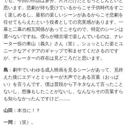
でも、今回の作品は多分、片方だけだともっとしんどいと
思います。悲劇が待ち受けているからこそ子供時代をすご
く楽しめるし、最初の楽しいシーンがあるからこそ悲劇を
任せてもらえたという役者としての充実感があります。一
幕と二幕の相互関係があってこそなので、特定のシーンは
選べないですね。僕らが稽古場で楽しんでいるのは、ナレ
ーター役の東山（義久）さん（笑）。シュッとした姿とユ
ニークなアイデアのギャップで和ませてくださるのです
が、ナレーターの存在は見どころだと思います。
島
：劇中でいわゆる成人映画を見るシーンがあって、見終
えた後にエディとミッキーが大声でとある言葉（おっぱ
い）を言うんです。僕は普段から下ネタなんて言ったこと
ないし、想像もしたことがないし、なんならその言葉すら
も知らなかったんですけど……。
山田
：本当に！？
一同
：（笑）。