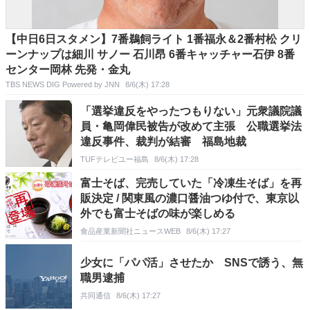
【中日6日スタメン】7番鵜飼ライト 1番福永＆2番村松 クリ
ーンナップは細川 サノー 石川昂 6番キャッチャー石伊 8番
センター岡林 先発・金丸
TBS NEWS DIG Powered by JNN
8/6(木) 17:28
「選挙違反をやったつもりない」元衆議院議
員・亀岡偉民被告が改めて主張 公職選挙法
違反事件、裁判が結審 福島地裁
TUFテレビユー福島
8/6(木) 17:28
富士そば、完売していた「冷凍生そば」を再
販決定 / 関東風の濃口醤油つゆ付で、東京以
外でも富士そばの味が楽しめる
食品産業新聞社ニュースWEB
8/6(木) 17:27
少女に「パパ活」させたか SNSで誘う、無
職男逮捕
共同通信
8/6(木) 17:27