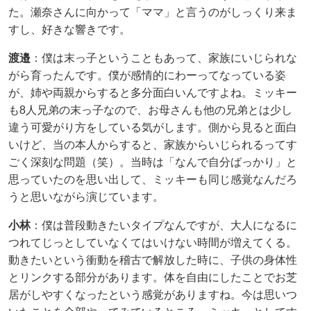
た。瀬奈さんに向かって「ママ」と言うのがしっくり来ま
すし、好きな響きです。
渡邉​
：僕は末っ子ということもあって、家族にいじられな
がら育ったんです。僕が感情的にわーってなっている姿
が、姉や両親からすると多分面白いんですよね。ミッキー
も8人兄弟の末っ子なので、お母さんも他の兄弟とは少し
違う可愛がり方をしている気がします。側から見ると面白
いけど、当の本人からすると、家族からいじられるってす
ごく深刻な問題（笑）。当時は「なんで自分ばっかり」と
思っていたのを思い出して、ミッキーも同じ感覚なんだろ
うと思いながら演じています。
小林
：僕は普段動きたいタイプなんですが、大人になるに
つれてじっとしていなくてはいけない時間が増えてくる。
動きたいという衝動を稽古で解放した時に、子供の身体性
とリンクする部分があります。体を自由にしたことでお芝
居がしやすくなったという感覚がありますね。今は思いつ