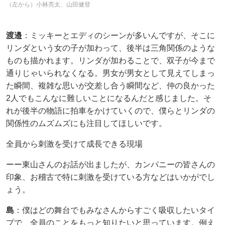
（左から）小林亮太、山田健登
渡邉​
：ミッキーとエディのシーンが多いんですが、そこに
リンダという女の子が加わって、後半は三角関係のような
ものも描かれます。リンダが加わることで、双子が今まで
通りじゃいられなくなる。男女が男女として見えてしまっ
た瞬間、複雑な思いが交差し合う瞬間など、仲の良かった
2人でもこんなに難しいことになるんだと感じました。そ
れが後半の物語に拍車をかけていくので、僕らとリンダの
関係性のムズムズにも注目してほしいです。
全員から刺激を受けて成長できる現場
ーー東山さんのお話が出ましたが、カンパニーの皆さんの
印象、お稽古で特に刺激を受けている方などはいかがでし
ょう。
島
：僕はどの舞台でもみなさんからすごく吸収したいタイ
プで、全員のことをもっと知りたいと思っています。例え