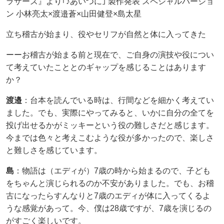
ラザーズ』より｢♪あいつに｣ 製作発表 スペシャルバージョ
ン 小林亮太×渡邉蒼×山田健登×島太星
立ち稽古が始まり、役やセリフが自然と体に入ってきた
ーーお稽古が始まる前と現在で、ご自身の演技や役につい
て考えていたこととのギャップを感じることはあります
か？
渡邉​
：台本を読んでいる時は、行間などを細かく考えてい
ました。でも、実際にやってみると、いかに自分の全てを
投げ出せるかがミッキーという役の難しさだと感じます。
今までは色々と考えこむような役が多かったので、楽しさ
と難しさを感じています。
島
：物語は（エディが）7歳の時から始まるので、子ども
をちゃんと演じられるのか不安がありました。でも、お稽
古になったらすんなりと7歳のエディが体に入ってくるよ
うな感覚があって。今、僕は28歳ですが、7歳を演じるの
がすごく楽しいです。