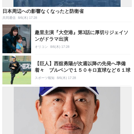
日本周辺への影響なくなったと防衛省
共同通信
8/6(木) 17:28
趣里主演『大空港』第3話に厚切りジェイソ
ンがドラマ出演
オリコン
8/6(木) 17:28
【巨人】西舘勇陽が次週以降の先発へ準備
着々 ブルペンで１５０キロ直球など６１球
スポーツ報知
8/6(木) 17:28