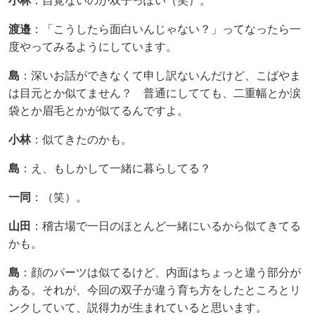
小林
：自覚ないのが双子っぽい（笑）。
渡邉​
：「こうしたら面白いんじゃない？」ってなったら一
度やってみるようにしています。
島
：深いお話ができなくて申し訳ないんだけど、こばやま
は目元とか似てません？ 普通にしてても、二重幅とか涙
袋とか眉毛とかが似てるんですよ。
小林
：似てきたのかも。
島
：え、もしかして一緒に暮らしてる？
一同
：（笑）。
山田
：稽古場で一日のほとんど一緒にいるから似てきてる
かも。
島
：顔のパーツは似てるけど、内面はちょっと違う部分が
ある。それが、今回の双子が違う育ち方をしたところとリ
ンクしていて、説得力が生まれていると思います。