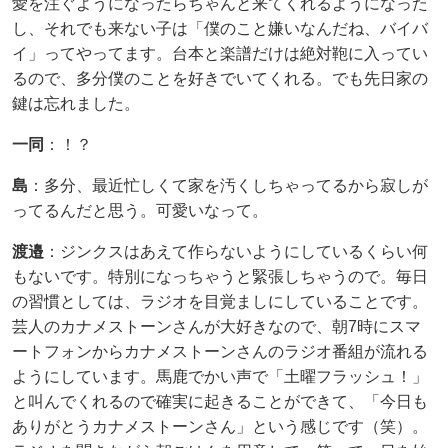
愛を注ぐようになったらちゃんと来てくれるようになった
し、それでも来ない子は「僕のこと嫌いなんだね、バイバ
イ」ってやってます。台本と楽譜だけは絶対鞄に入ってい
るので、多分僕のことを好きでいてくれる。でも先日家の
鍵は忘れました。
一同
：！？
島
：多分、最近忙しくて家を汚くしちゃってるから寂しが
ってるんだと思う。可愛いなって。
渡邉​
：ジンクスはあえて作らないようにしているくらい何
もないです。特別になっちゃうと緊張しちゃうので。毎日
の習慣としては、ラジオを目覚ましにしていることです。
芸人のカナメストーンさんが大好きなので、朝7時にスマ
ートフォンからカナメストーンさんのラジオ番組が流れる
ようにしています。馬鹿でかい声で「土曜フラッシュ！」
と叫んでくれるので確実に起きることができて、「今日も
ありがとうカナメストーンさん」という感じです（笑）。