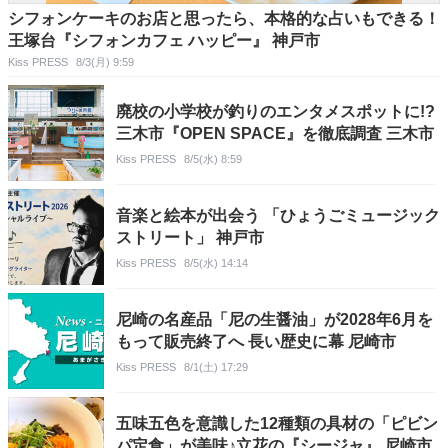
シフォンケーキのお店と思ったら、本格的な占いもできる！
王塚台『シフォンカフェ ハッピー』 神戸市
Kiss PRESS
8/3(月) 9:59
廃校の小学校が釣りのエンタメスポットに!?
三木市『OPEN SPACE』を徹底調査 三木市
Kiss PRESS
8/5(水) 8:59
音楽と絵本が出会う 「ひょうごミュージック
ストリート」 神戸市
Kiss PRESS
8/5(水) 14:14
尼崎の名産品「尼の生醤油」が2028年6月を
もって販売終了へ 長い歴史に幕 尼崎市
Kiss PRESS
8/1(土) 17:29
五味五色を意識した12種類の具材の「ピビン
パ定食」が美味♪立花の『シージャ』 尼崎市