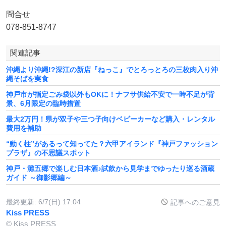
問合せ
078-851-8747
関連記事
沖縄より沖縄!?深江の新店『ねっこ』でとろっとろの三枚肉入り沖
縄そばを実食
神戸市が指定ごみ袋以外もOKに！ナフサ供給不安で一時不足が背
景、6月限定の臨時措置
最大2万円！県が双子や三つ子向けベビーカーなど購入・レンタル
費用を補助
“動く柱”があるって知ってた？六甲アイランド『神戸ファッション
プラザ』の不思議スポット
神戸・灘五郷で楽しむ日本酒♪試飲から見学までゆったり巡る酒蔵
ガイド ～御影郷編～
最終更新:
6/7(日) 17:04
記事へのご意見
Kiss PRESS
© Kiss PRESS