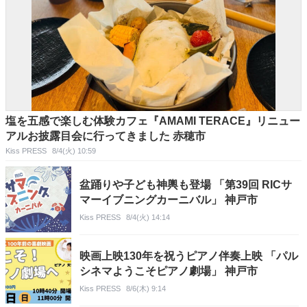
塩を五感で楽しむ体験カフェ『AMAMI TERACE』リニュー
アルお披露目会に行ってきました 赤穂市
Kiss PRESS
8/4(火) 10:59
盆踊りや子ども神輿も登場 「第39回 RICサ
マーイブニングカーニバル」 神戸市
Kiss PRESS
8/4(火) 14:14
映画上映130年を祝うピアノ伴奏上映 「パル
シネマようこそピアノ劇場」 神戸市
Kiss PRESS
8/6(木) 9:14