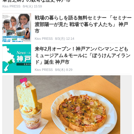
Kiss PRESS
8/4(火) 15:59
戦場の暮らしを語る無料セミナー 「セミナー
渡部陽一が見た 戦場で暮らす人たち」 神戸
市
Kiss PRESS
8/3(月) 12:14
来年2月オープン！神戸アンパンマンこども
ミュージアム＆モールに「ぼうけんアイラン
ド」誕生 神戸市
Kiss PRESS
8/6(木) 8:29