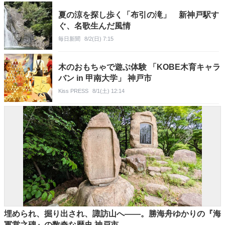
夏の涼を探し歩く「布引の滝」 新神戸駅す
ぐ、名歌生んだ風情
毎日新聞
8/2(日) 7:15
木のおもちゃで遊ぶ体験 「KOBE木育キャラ
バン in 甲南大学」 神戸市
Kiss PRESS
8/1(土) 12:14
埋められ、掘り出され、諏訪山へ――。勝海舟ゆかりの『海
軍営之碑』の数奇な歴史 神戸市