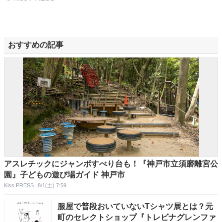
おすすめの記事
アスレチックにジャンボすべり台も！『神戸市立須磨離宮公
園』子どもの遊び場ガイド 神戸市
Kiss PRESS
8/1(土) 7:59
服屋で普段おいていないTシャツ展とは？元
町のセレクトショップ『トレビナグレンファ