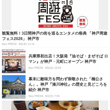
観覧無料！3日間神戸の街を巡るエンタメの祭典 「神戸周遊
フェス2026」 神戸市
Kiss PRESS
8/6(木) 12:14
兵庫県初出店！大阪発『油そば・まぜそば ロ
マン』が神戸・元町にオープン 神戸市
Kiss PRESS
8/5(水) 15:59
幕末に敵味方を問わず崇敬された「楠公さ
ん」。神戸『湊川神社』の歴史と見どころを
紹介 神戸市
Kiss PRESS
8/2(日) 7:59