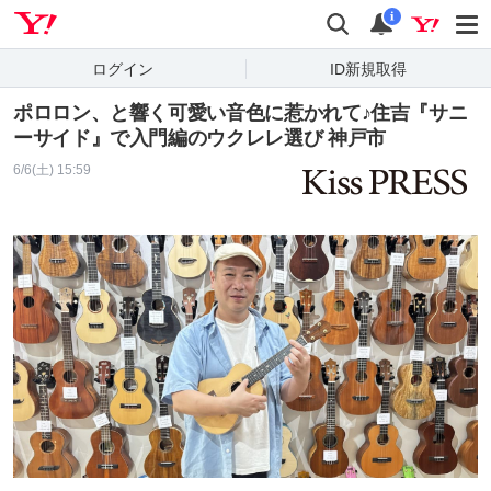
Yahoo! JAPAN
検索
通知
i
ログイン
ID新規取得
ポロロン、と響く可愛い音色に惹かれて♪住吉『サニ
ーサイド』で入門編のウクレレ選び 神戸市
6/6(土) 15:59