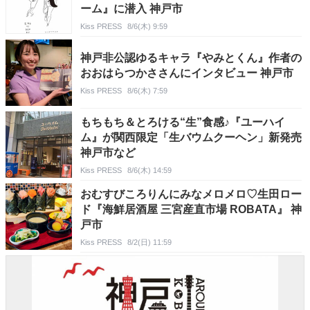
ーム』に潜入 神戸市
Kiss PRESS
8/6(木) 9:59
神戸非公認ゆるキャラ『やみとくん』作者の
おおはらつかささんにインタビュー 神戸市
Kiss PRESS
8/6(木) 7:59
もちもち＆とろける“生”食感♪『ユーハイ
ム』が関西限定「生バウムクーヘン」新発売
神戸市など
Kiss PRESS
8/6(木) 14:59
おむすびころりんにみなメロメロ♡生田ロー
ド『海鮮居酒屋 三宮産直市場 ROBATA』 神
戸市
Kiss PRESS
8/2(日) 11:59