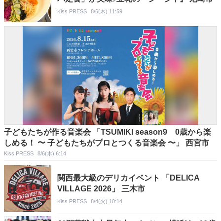
Kiss PRESS
8/6(木) 11:59
子どもたちが作る音楽会 「TSUMIKI season9 0歳から楽
しめる！ 〜 子どもたちがプロとつくる音楽会 〜」 西宮市
Kiss PRESS
8/6(木) 6:14
関西最大級のデリカイベント 「DELICA
VILLAGE 2026」 三木市
Kiss PRESS
8/4(火) 10:14