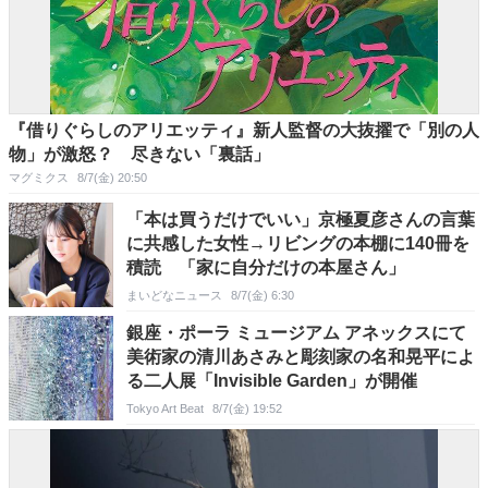
『借りぐらしのアリエッティ』新人監督の大抜擢で「別の人
物」が激怒？ 尽きない「裏話」
マグミクス
8/7(金) 20:50
「本は買うだけでいい」京極夏彦さんの言葉
に共感した女性→リビングの本棚に140冊を
積読 「家に自分だけの本屋さん」
まいどなニュース
8/7(金) 6:30
銀座・ポーラ ミュージアム アネックスにて
美術家の清川あさみと彫刻家の名和晃平によ
る二人展「Invisible Garden」が開催
Tokyo Art Beat
8/7(金) 19:52