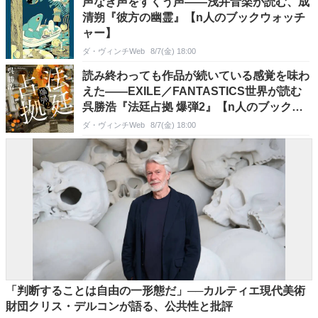
声なき声をすくう声――浅井音楽が読む、成
清朔『彼方の幽霊』【n人のブックウォッチ
ャー】
ダ・ヴィンチWeb
8/7(金) 18:00
読み終わっても作品が続いている感覚を味わ
えた――EXILE／FANTASTICS世界が読む
呉勝浩『法廷占拠 爆弾2』【n人のブックウ
ォッチャー】
ダ・ヴィンチWeb
8/7(金) 18:00
「判断することは自由の一形態だ」──カルティエ現代美術
財団クリス・デルコンが語る、公共性と批評