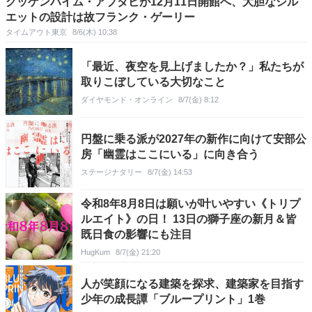
グッゲンハイム・アブダビが12月11日開館へ、大胆なシル
エットの設計は故フランク・ゲーリー
タイムアウト東京
8/6(木) 10:38
「最近、夜空を見上げましたか？」私たちが
取りこぼしている大切なこと
ダイヤモンド・オンライン
8/7(金) 8:12
円盤に乗る派が2027年の新作に向けて安部公
房「幽霊はここにいる」に向き合う
ステージナタリー
8/7(金) 14:53
令和8年8月8日は願いが叶いやすい《トリプ
ルエイト》の日！ 13日の獅子座の新月＆皆
既日食の影響にも注目
HugKum
8/7(金) 21:20
人が笑顔になる建築を探求、建築家を目指す
少年の成長譚「ブループリント」1巻