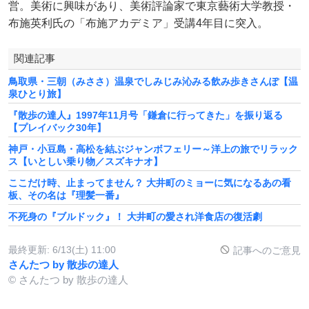
営。美術に興味があり、美術評論家で東京藝術大学教授・
布施英利氏の「布施アカデミア」受講4年目に突入。
関連記事
鳥取県・三朝（みささ）温泉でしみじみ沁みる飲み歩きさんぽ【温
泉ひとり旅】
『散歩の達人』1997年11月号「鎌倉に行ってきた」を振り返る
【プレイバック30年】
神戸・小豆島・高松を結ぶジャンボフェリー～洋上の旅でリラック
ス【いとしい乗り物／スズキナオ】
ここだけ時、止まってません？ 大井町のミョーに気になるあの看
板、その名は『理髪一番』
不死身の『ブルドック』！ 大井町の愛され洋食店の復活劇
最終更新:
6/13(土) 11:00
記事へのご意見
さんたつ by 散歩の達人
© さんたつ by 散歩の達人