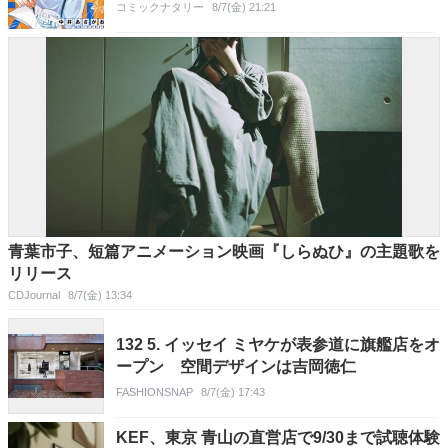
コミックナタリー
8/7(金) 21:21
青葉市子、短篇アニメーション映画『しらぬひ』の主題歌を
リリース
CDJournal
8/7(金) 13:34
132 5. イッセイ ミヤケが表参道に旗艦店をオ
ープン 空間デザインは吉岡徳仁
FASHIONSNAP
8/7(金) 17:43
KEF、東京 青山の直営店で9/30まで試聴体験