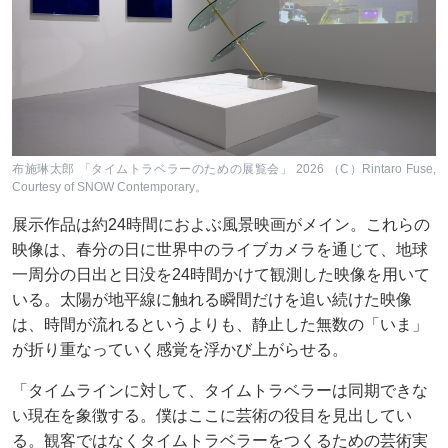
布施琳太郎 「タイムトラベラーのための展覧会」 2026 （C）Rintaro Fuse,
Courtesy of SNOW Contemporary。
展示作品は約24時間におよぶ風景映画がメイン。これらの
映像は、春分の日に世界中のライブカメラを通じて、地球
一周分の日出と日没を24時間かけて観測した映像を用いて
いる。太陽が地平線に触れる瞬間だけを追い続けた映像
は、時間が流れるというよりも、静止した無数の「いま」
が折り重なっていく感覚を浮かび上がらせる。
「タイムラインに対して、タイムトラベラーは同期できな
い現在を象徴する。僕はここに芸術の役目を見出してい
る。観客ではなくタイムトラベラーをつくるための芸術実