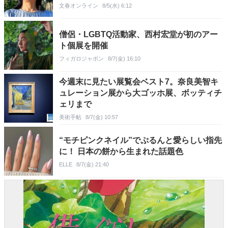
文春オンライン
8/5(水) 6:12
僧侶・LGBTQ活動家、西村宏堂が初のアー
ト個展を開催
フィガロジャポン
8/7(金) 16:10
今週末に見たい展覧会ベスト7。奈良美智キ
ュレーション展から大ゴッホ展、ボッティチ
ェリまで
美術手帖
8/7(金) 10:57
“モチピンクネイル”でぷるんと愛らしい指先
に！ 日本の餅から生まれた話題色
ELLE
8/7(金) 21:40