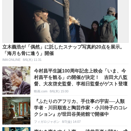
立木義浩が「偶然」に託したスナップ写真約20点を展示。
「海月も骨に逢う」開催
IMA ONLINE
8/6(木) 11:31
今村昌平生誕100周年記念上映会「いま、今
村昌平を観る」の開催が決定！ 吉田大八監
督、大友啓史監督、李相日監督がゲスト登壇
映画.com
8/6(木) 15:00
『ふたりのアフリカ、手仕事の宇宙──人類
学者・川田順造と陶芸作家・小川待子のコレ
クション』が世田谷美術館で開催中
フィガロジャポン
8/7(金) 14:07