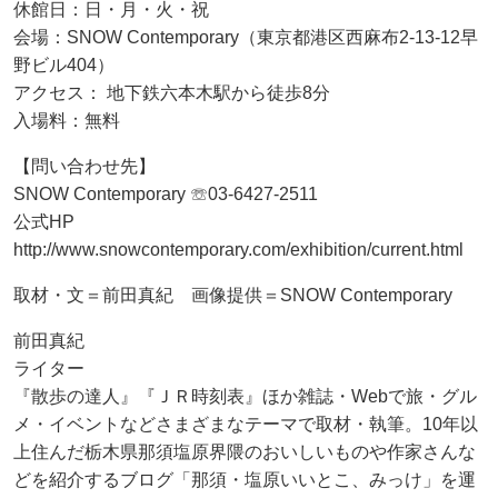
休館日：日・月・火・祝
会場：SNOW Contemporary（東京都港区西麻布2-13-12早
野ビル404）
アクセス： 地下鉄六本木駅から徒歩8分
入場料：無料
【問い合わせ先】
SNOW Contemporary ☏03-6427-2511
公式HP
http://www.snowcontemporary.com/exhibition/current.html
取材・文＝前田真紀 画像提供＝SNOW Contemporary
前田真紀
ライター
『散歩の達人』『ＪＲ時刻表』ほか雑誌・Webで旅・グル
メ・イベントなどさまざまなテーマで取材・執筆。10年以
上住んだ栃木県那須塩原界隈のおいしいものや作家さんな
どを紹介するブログ「那須・塩原いいとこ、みっけ」を運