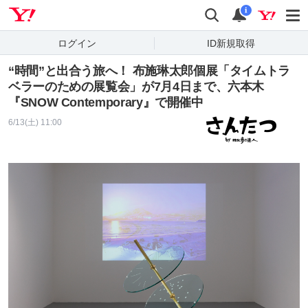
Yahoo! JAPAN
検索
通知
i
ログイン
ID新規取得
“時間”と出合う旅へ！ 布施琳太郎個展「タイムトラ
ベラーのための展覧会」が7月4日まで、六本木
『SNOW Contemporary』で開催中
6/13(土) 11:00