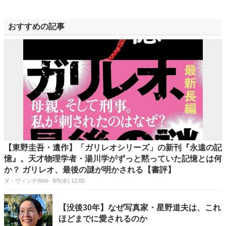
おすすめの記事
【東野圭吾・遺作】「ガリレオシリーズ」の新刊『永遠の記
憶』。天才物理学者・湯川学がずっと黙っていた記憶とは何
か？ ガリレオ、最後の謎が明かされる【書評】
ダ・ヴィンチWeb
8/5(水) 12:00
【没後30年】なぜ写真家・星野道夫は、これ
ほどまでに愛されるのか