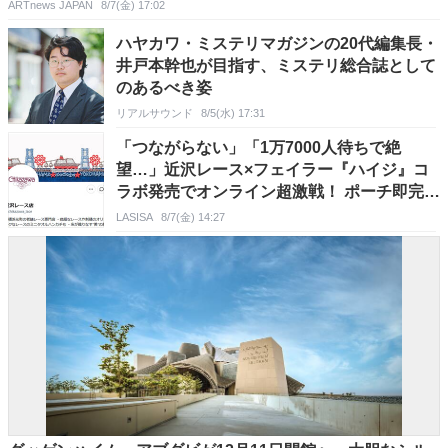
ARTnews JAPAN
8/7(金) 17:02
ハヤカワ・ミステリマガジンの20代編集長・
井戸本幹也が目指す、ミステリ総合誌として
のあるべき姿
リアルサウンド
8/5(水) 17:31
「つながらない」「1万7000人待ちで絶
望…」近沢レース×フェイラー『ハイジ』コ
ラボ発売でオンライン超激戦！ ポーチ即完で
SNS悲鳴
LASISA
8/7(金) 14:27