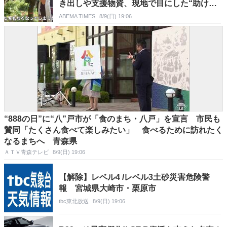
き出しや支援物資、現地で目にした“助け合
いの輪”
ABEMA TIMES
8/9(日) 19:06
“888の日”に“八”戸市が「食のまち・八戸」を宣言 市民も
賛同「たくさん食べて楽しみたい」 食べるために訪れたく
なるまちへ 青森県
ＡＴＶ青森テレビ
8/9(日) 19:06
【解除】レベル4 /レベル3土砂災害危険警
報 宮城県大崎市・栗原市
tbc東北放送
8/9(日) 19:06