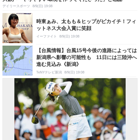
デイリースポーツ
8/9(日) 19:08
時東ぁみ、太もも＆ヒップがピカイチ！フィ
ットネス大会入賞に笑顔
イーファイト
8/9(日) 19:08
【台風情報】台風15号今後の進路によっては
新潟県へ影響の可能性も 11日には三陸沖へ
進む見込み《新潟》
TeNYテレビ新潟
8/9(日) 19:08