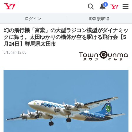
Yahoo! JAPAN
検索
通知
i
ログイン
ID新規取得
幻の飛行機「富嶽」の大型ラジコン模型がダイナミッ
クに舞う。太田ゆかりの機体が空を駆ける飛行会【5
月24日】群馬県太田市
5/15(金) 12:05