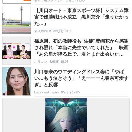
ダイヤモンド・ザイ
8/9(日) 19:05
【川口オート・東京スポーツ杯】システム障
害で優勝戦は不成立 黒川京介「走りたかっ
た…」
東スポWEB
8/9(日) 19:05
福原遥、初の教師役も“生徒”豊嶋花から感謝
され照れ「本当に先生でいてくれた」 映画
『あの星が降る丘で、君とまた出会いた
い。』公開御礼舞台挨拶
オリコン
8/9(日) 19:05
川口春奈のウエディングドレス姿に「やば
い…もう泣きそう」「えーーーん春奈可愛す
ぎ」と反響
BuzzFeed Japan
8/9(日) 19:05