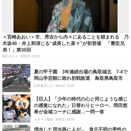
＜宮崎あおい＞市、秀吉から内々にあることを頼まれる 乃
木坂46・井上和演じる“成長した茶々”が初登場 「豊臣兄
弟！」第30回
毎日キレイ
8/9(日) 19:10
夏の甲子園 3年連続出場の鳥取城北 7-4で
岡山学芸館に敗れ初戦敗退 鳥取県鳥取市
日本海テレビ
8/9(日) 19:10
【巨人】「少年の時代の心と同じような感じ
の感覚になれた」日替わりヒーロー、岡田悠
希が金城コーチに感謝…一問一答
スポーツ報知
8/9(日) 19:09
増水した用水路に人が... 身元不明の男性の