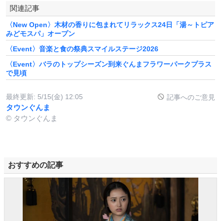
関連記事
〈New Open〉木材の香りに包まれてリラックス24日「湯～トピア
みどモスパ」オープン
〈Event〉音楽と食の祭典スマイルステージ2026
〈Event〉バラのトップシーズン到来ぐんまフラワーパークプラス
で見頃
最終更新:
5/15(金) 12:05
記事へのご意見
タウンぐんま
© タウンぐんま
おすすめの記事