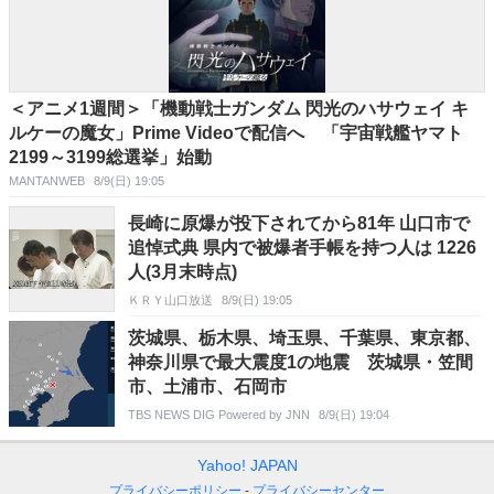
＜アニメ1週間＞「機動戦士ガンダム 閃光のハサウェイ キ
ルケーの魔女」Prime Videoで配信へ 「宇宙戦艦ヤマト
2199～3199総選挙」始動
MANTANWEB
8/9(日) 19:05
長崎に原爆が投下されてから81年 山口市で
追悼式典 県内で被爆者手帳を持つ人は 1226
人(3月末時点)
ＫＲＹ山口放送
8/9(日) 19:05
茨城県、栃木県、埼玉県、千葉県、東京都、
神奈川県で最大震度1の地震 茨城県・笠間
市、土浦市、石岡市
TBS NEWS DIG Powered by JNN
8/9(日) 19:04
Yahoo! JAPAN
プライバシーポリシー
プライバシーセンター