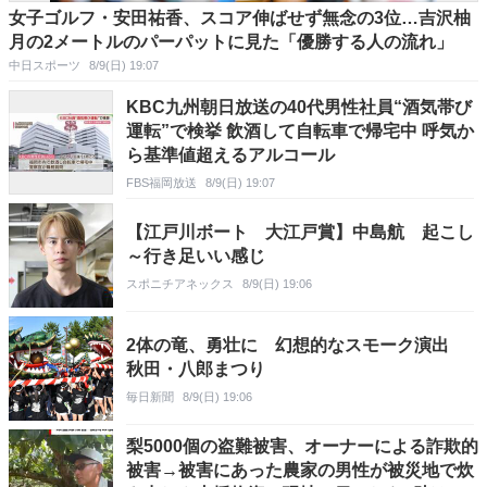
女子ゴルフ・安田祐香、スコア伸ばせず無念の3位…吉沢柚
月の2メートルのパーパットに見た「優勝する人の流れ」
中日スポーツ
8/9(日) 19:07
KBC九州朝日放送の40代男性社員“酒気帯び
運転”で検挙 飲酒して自転車で帰宅中 呼気か
ら基準値超えるアルコール
FBS福岡放送
8/9(日) 19:07
【江戸川ボート 大江戸賞】中島航 起こし
～行き足いい感じ
スポニチアネックス
8/9(日) 19:06
2体の竜、勇壮に 幻想的なスモーク演出
秋田・八郎まつり
毎日新聞
8/9(日) 19:06
梨5000個の盗難被害、オーナーによる詐欺的
被害→被害にあった農家の男性が被災地で炊