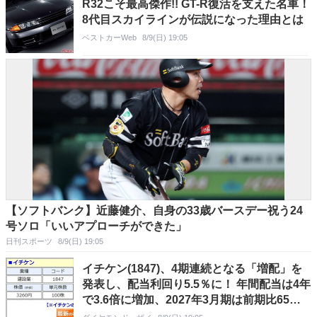
R32こそ最高傑作!! GT-R復活を支えた名車！
8代目スカイラインが伝説になった理由とは
ベストカーWeb
8/9(日) 19:05
【ソフトバンク】近藤健介、自身の33歳バースデー祝う24
号ソロ「いいアプローチができた」
日刊スポーツ
8/9(日) 19:05
イチケン(1847)、4期連続となる「増配」を
発表し、配当利回り5.5％に！ 年間配当は4年
で3.6倍に増加、2027年3月期は前期比65円
増の｢1株あたり180円｣に