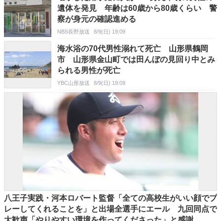
遺体を発見 年齢は60歳から80歳くらい 警
察が身元の確認進める
NBS長野放送
8/9(日) 19:09
海水浴の70代男性溺れて死亡 山形県鶴岡
市 山形県金山町では田んぼの見回り中とみ
られる男性が死亡
YBC山形放送
8/9(日) 19:09
八王子実践・河本ロバート監督「全ての高校生がいい顔でプ
レーしてくれることを」と出場全選手にエール 九回同点で
大歓声「やりやすい環境を作ってくださった」と感謝