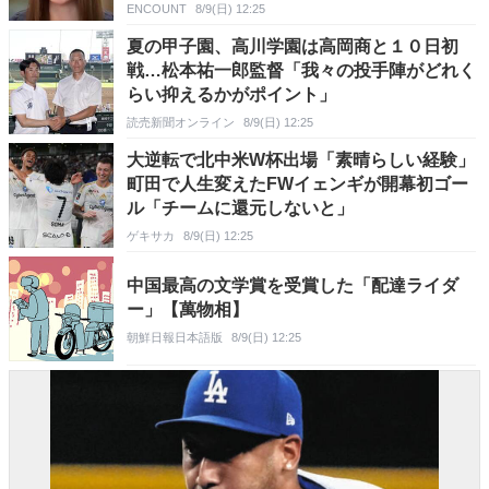
ENCOUNT
8/9(日) 12:25
夏の甲子園、高川学園は高岡商と１０日初
戦…松本祐一郎監督「我々の投手陣がどれく
らい抑えるかがポイント」
読売新聞オンライン
8/9(日) 12:25
大逆転で北中米W杯出場「素晴らしい経験」
町田で人生変えたFWイェンギが開幕初ゴー
ル「チームに還元しないと」
ゲキサカ
8/9(日) 12:25
中国最高の文学賞を受賞した「配達ライダ
ー」【萬物相】
朝鮮日報日本語版
8/9(日) 12:25