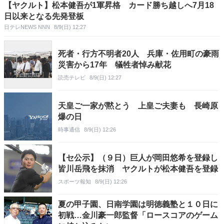
【ヤクルト】松本健吾が1軍昇格 カード勝ち越しへ7月18
日以来となる先発登板
日テレNEWS NNN
8/9(日) 12:27
死者・行方不明者20人 兵庫・佐用町の豪雨
災害から17年 犠牲者悼み献花
読売テレビ
8/9(日) 12:27
天皇ご一家が黙とう 上皇ご夫妻も 長崎原
爆の日
時事通信
8/9(日) 12:26
【セ公示】（９日）巨人が岡田悠希を登録し
皆川岳飛を抹消 ヤクルトが松本健吾を登録
スポーツ報知
8/9(日) 12:26
夏の甲子園、日南学園は明徳義塾と１０日に
初戦…金川豪一郎監督「ロースコアのゲーム