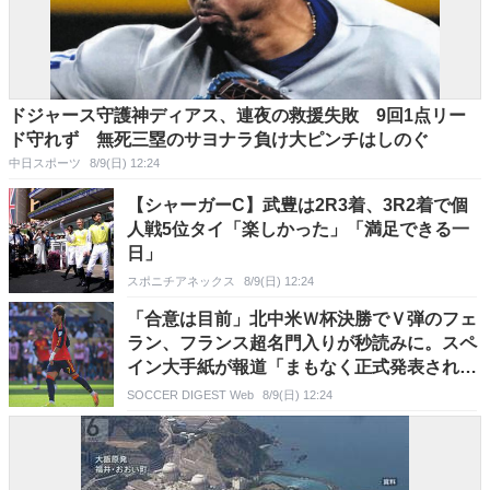
ドジャース守護神ディアス、連夜の救援失敗 9回1点リー
ド守れず 無死三塁のサヨナラ負け大ピンチはしのぐ
中日スポーツ
8/9(日) 12:24
【シャーガーC】武豊は2R3着、3R2着で個
人戦5位タイ「楽しかった」「満足できる一
日」
スポニチアネックス
8/9(日) 12:24
「合意は目前」北中米Ｗ杯決勝でＶ弾のフェ
ラン、フランス超名門入りが秒読みに。スペ
イン大手紙が報道「まもなく正式発表され
る」
SOCCER DIGEST Web
8/9(日) 12:24