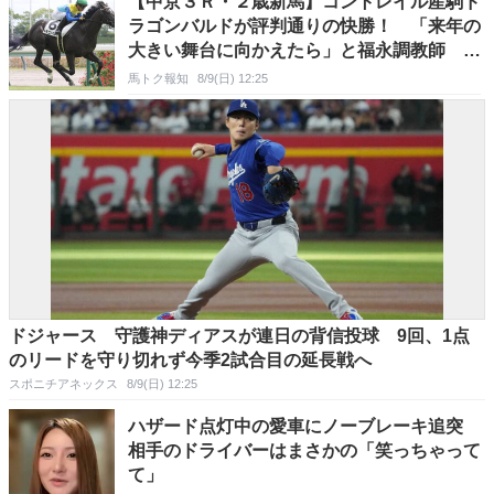
【中京３Ｒ・２歳新馬】コントレイル産駒ド
ラゴンバルドが評判通りの快勝！ 「来年の
大きい舞台に向かえたら」と福永調教師 川
田将雅騎手の手綱で初陣
馬トク報知
8/9(日) 12:25
ドジャース 守護神ディアスが連日の背信投球 9回、1点
のリードを守り切れず今季2試合目の延長戦へ
スポニチアネックス
8/9(日) 12:25
ハザード点灯中の愛車にノーブレーキ追突
相手のドライバーはまさかの「笑っちゃって
て」