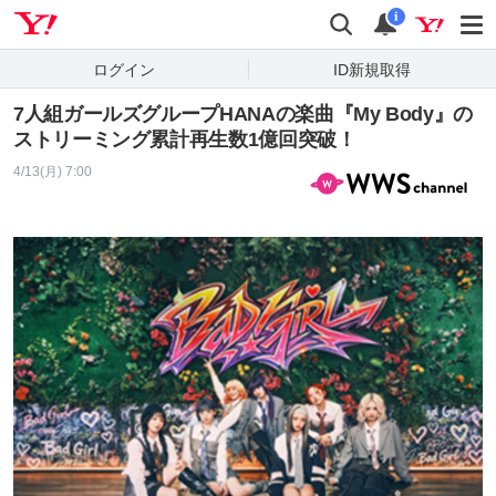
Yahoo! JAPAN
検索
通知
i
ログイン
ID新規取得
7人組ガールズグループHANAの楽曲『My Body』の
ストリーミング累計再生数1億回突破！
4/13(月) 7:00