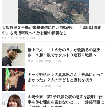
大飯原発３号機が警報発信に伴い自動停止 「原因は調査
中」も周辺環境への放射能の影響なし
ABCニュース
8/9(日) 12:23
橋上巨人、「１６分の８」が物語るの堅実
さ １勝１敗でヤクルト３連戦３戦目へ
スポーツ報知
8/9(日) 12:23
キック野杁正明の妻真帆さん「最高にかっこ
よかった」２人の子どもと勝利を祝う
日刊スポーツ
8/9(日) 12:23
山崎怜奈 第1子妊娠公表の意図を説明「仕
事を休む理由を言わないと…」 爆笑問題に