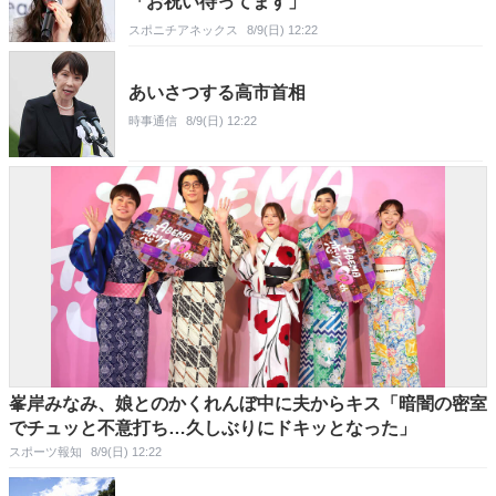
「お祝い待ってます」
スポニチアネックス
8/9(日) 12:22
あいさつする高市首相
時事通信
8/9(日) 12:22
峯岸みなみ、娘とのかくれんぼ中に夫からキス「暗闇の密室
でチュッと不意打ち…久しぶりにドキッとなった」
スポーツ報知
8/9(日) 12:22