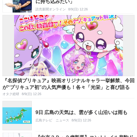
に持ち込みたい」
読売新聞オンライン
8/9(日) 12:26
『名探偵プリキュア』映画オリジナルキャラ一挙解禁、今回
が“プリキュア初”の人気声優も！各々「光栄」と喜び語る
オタク総研
8/9(日) 12:26
9日 広島の天気は、雲が多く山沿いは雨も
広島テレビ ニュース
8/9(日) 12:26