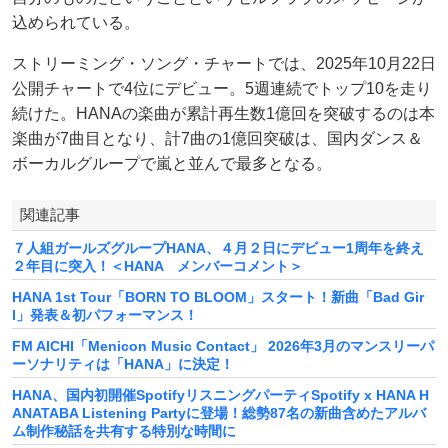
込められている。
ストリーミング・ソング・チャートでは、2025年10月22日
公開チャートで4位にデビュー。5週連続でトップ10を走り
続けた。HANAの楽曲が累計再生数1億回を突破するのは本
楽曲が7曲目となり、計7曲の1億回突破は、国内ダンス＆
ボーカルグループで嵐と並んで最多となる。
関連記事
７人組ガールズグループHANA、４月２日にデビュー1周年を終え
２年目に突入！＜HANA メンバーコメント＞
HANA 1st Tour「BORN TO BLOOM」スタート！新曲「Bad Gir
l」発表＆初パフォーマンス！
FM AICHI「Menicon Music Contact」 2026年3月のマンスリーパ
ーソナリティは「HANA」に決定！
HANA、国内初開催SpotifyリスニングパーティSpotify x HANA H
ANATABA Listening Partyに登場！総勢87名の新曲含めたアルバ
ム制作秘話を共有する特別な時間に