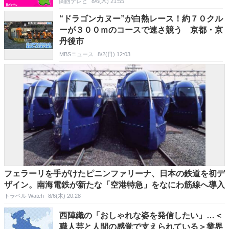
関西テレビ
8/6(木) 21:55
“ドラゴンカヌー”が白熱レース！約７０クル
ーが３００ｍのコースで速さ競う 京都・京
丹後市
MBSニュース
8/2(日) 12:03
フェラーリを手がけたピニンファリーナ、日本の鉄道を初デ
ザイン。南海電鉄が新たな「空港特急」をなにわ筋線へ導入
トラベル Watch
8/6(木) 20:28
西陣織の「おしゃれな姿を発信したい」…＜
職人芸と人間の感覚で支えられている＞業界