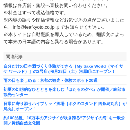
情報は各店舗・施設へ直接お問い合わせください。
※料金はすべて税込価格です。
※内容の誤りや閉店情報などお気づきの点がございました
ら、info@leafkyoto.co.jp までお知らせください。
※本サイトは自動翻訳を導入しているため、翻訳文によっ
て本来の日本語の内容と異なる場合があります。
関連記事
自分だけの日本酒づくり体験ができる［My Sake World（マイ サ
ケ ワールド）］の2号店が6月28日（土）河原町にオープン！
雨の日も楽しめる！京都の観光・体験スポット20選
初夏の幻想的なひとときを楽しむ『ほたるの夕べ』が開催／綾部市
観光センター
日常に寄り添うハイブリッド酒場［ボクのスタンド 四条烏丸店］が
烏丸にオープン！
約100品種、10万本のアジサイが咲き誇る“アジサイの海”を一般公
開／舞鶴自然文化園