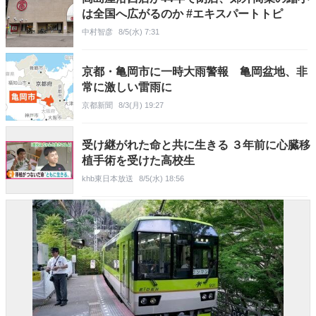
は全国へ広がるのか #エキスパートトピ
中村智彦
8/5(水) 7:31
京都・亀岡市に一時大雨警報 亀岡盆地、非
常に激しい雷雨に
京都新聞
8/3(月) 19:27
受け継がれた命と共に生きる ３年前に心臓移
植手術を受けた高校生
khb東日本放送
8/5(水) 18:56