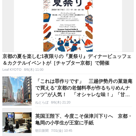
京都の夏を楽しむ1夜限りの『夏祭り』ディナービュッフェ
＆カクテルイベントが［チャプター京都］で開催
Leaf KYOTO
8/6(木) 11:00
「これは罪作りです」 三越伊勢丹の菓遊庵
で買える“京都の老舗料亭が作るちりめんナ
ッツ”が人気！ 「オシャレな味！」「甘し
ょっぱくておいしい！」
ねとらぼ
8/6(木) 21:20
英国王陛下、今度こそ保津川下りへ 京都・
亀岡の小学生が王室に手紙
朝日新聞
7/31(金) 10:45