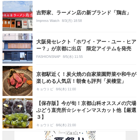
吉野家、ラーメン店の新ブランド「鶏吉」
Impress Watch
8/3(月) 18:58
大阪発セレクト「ホワイ・アー・ユー・ヒア
ー？」が京都に出店 限定アイテムを発売
FASHIONSNAP
8/5(水) 11:55
京都駅近く！炭火焼の自家菜園野菜や和牛が
楽しめる人気店！朝食も評判「炭棲堂」
キョウトピ
8/6(木) 11:00
【保存版】今が旬！京都山科オススメの穴場
ぶどう直売所☆シャインマスカット他【厳選
３】
キョウトピ
8/6(木) 21:00