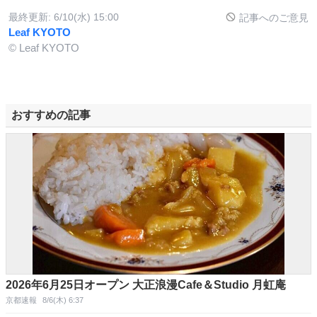
最終更新:
6/10(水) 15:00
記事へのご意見
Leaf KYOTO
© Leaf KYOTO
おすすめの記事
2026年6月25日オープン 大正浪漫Cafe＆Studio 月虹庵
京都速報
8/6(木) 6:37