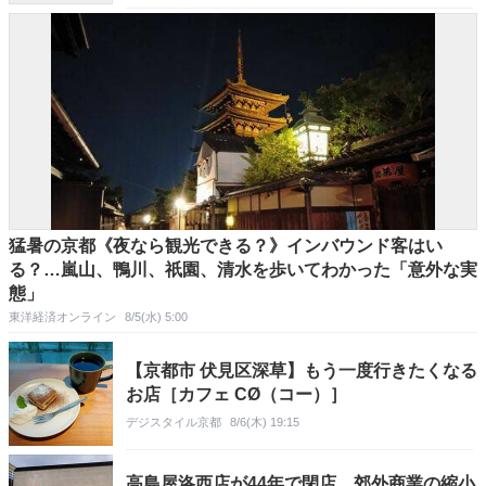
猛暑の京都《夜なら観光できる？》インバウンド客はい
る？…嵐山、鴨川、祇園、清水を歩いてわかった「意外な実
態」
東洋経済オンライン
8/5(水) 5:00
【京都市 伏見区深草】もう一度行きたくなる
お店［カフェ CØ（コー）］
デジスタイル京都
8/6(木) 19:15
高島屋洛西店が44年で閉店、郊外商業の縮小