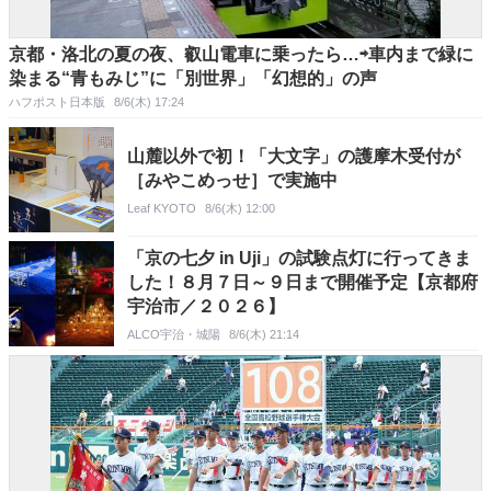
京都・洛北の夏の夜、叡山電車に乗ったら…⇨車内まで緑に
染まる“青もみじ”に「別世界」「幻想的」の声
ハフポスト日本版
8/6(木) 17:24
山麓以外で初！「大文字」の護摩木受付が
［みやこめっせ］で実施中
Leaf KYOTO
8/6(木) 12:00
「京の七夕 in Uji」の試験点灯に行ってきま
した！８月７日～９日まで開催予定【京都府
宇治市／２０２６】
ALCO宇治・城陽
8/6(木) 21:14