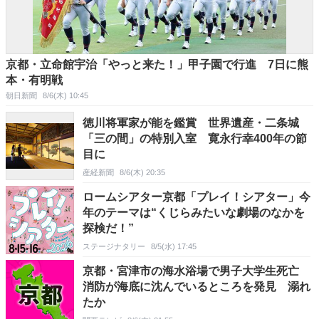
京都・立命館宇治「やっと来た！」甲子園で行進 7日に熊
本・有明戦
朝日新聞
8/6(木) 10:45
徳川将軍家が能を鑑賞 世界遺産・二条城
「三の間」の特別入室 寛永行幸400年の節
目に
産経新聞
8/6(木) 20:35
ロームシアター京都「プレイ！シアター」今
年のテーマは“くじらみたいな劇場のなかを
探検だ！”
ステージナタリー
8/5(水) 17:45
京都・宮津市の海水浴場で男子大学生死亡
消防が海底に沈んでいるところを発見 溺れ
たか