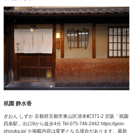
祇園 静水香
ぎおん しずか 京都府京都市東山区清本町371-2 京阪「祇園
四条駅」出口9から徒歩4分 Tel.075-746-2442 https://gion-
shizuka.jp/ ※掲載内容は変更となる場合があります。最新