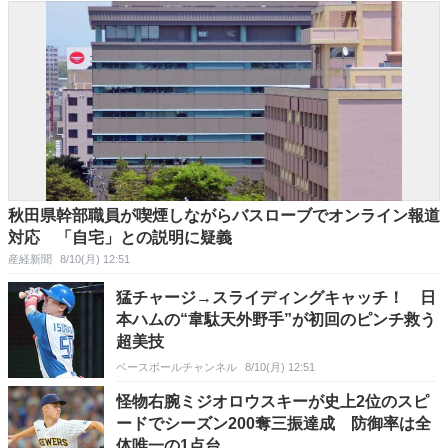
秋田県幹部職員が喫煙しながらバスローブでオンライン報道
対応 「自宅」との説明に疑義
産経新聞
8/10(月) 12:51
猛チャージ→スライディングキャッチ！ 日
本ハムの“韋駄天外野手”が初回のピンチ救う
超美技
ベースボールチャンネル
8/10(月) 12:51
怪物右腕ミジオロウスキーが史上2位のスピ
ードでシーズン200奪三振達成 防御率は全
体唯一の1点台