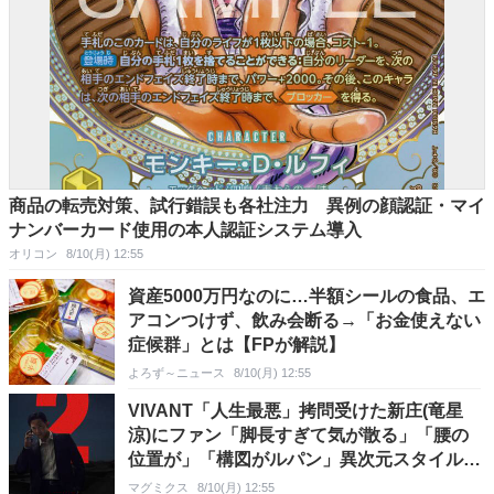
商品の転売対策、試行錯誤も各社注力 異例の顔認証・マイ
ナンバーカード使用の本人認証システム導入
オリコン
8/10(月) 12:55
資産5000万円なのに…半額シールの食品、エ
アコンつけず、飲み会断る→「お金使えない
症候群」とは【FPが解説】
よろず～ニュース
8/10(月) 12:55
VIVANT「人生最悪」拷問受けた新庄(竜星
涼)にファン「脚長すぎて気が散る」「腰の
位置が」「構図がルパン」異次元スタイルが
話題
マグミクス
8/10(月) 12:55