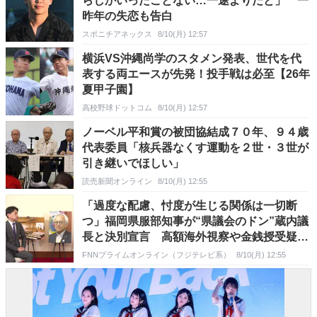
らしかいったことない…一途よりだと」 一
昨年の失恋も告白
スポニチアネックス
8/10(月) 12:57
横浜VS沖縄尚学のスタメン発表、世代を代
表する両エースが先発！投手戦は必至【26年
夏甲子園】
高校野球ドットコム
8/10(月) 12:57
ノーベル平和賞の被団協結成７０年、９４歳
代表委員「核兵器なくす運動を２世・３世が
引き継いでほしい」
読売新聞オンライン
8/10(月) 12:55
「過度な配慮、忖度が生じる関係は一切断
つ」福岡県服部知事が“県議会のドン”蔵内議
長と決別宣言 高額海外視察や金銭授受疑惑
めぐり
FNNプライムオンライン（フジテレビ系）
8/10(月) 12:55