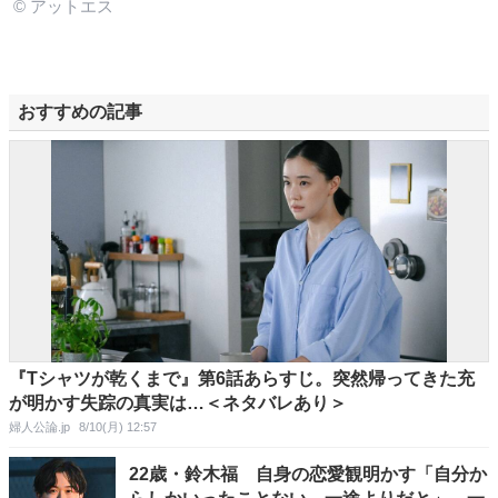
© アットエス
おすすめの記事
『Tシャツが乾くまで』第6話あらすじ。突然帰ってきた充
が明かす失踪の真実は…＜ネタバレあり＞
婦人公論.jp
8/10(月) 12:57
22歳・鈴木福 自身の恋愛観明かす「自分か