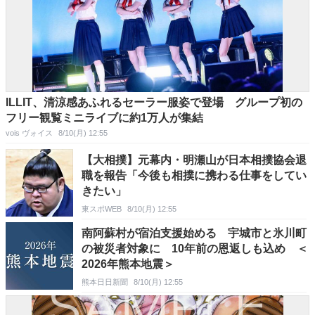
ILLIT、清涼感あふれるセーラー服姿で登場 グループ初の
フリー観覧ミニライブに約1万人が集結
vois ヴォイス
8/10(月) 12:55
【大相撲】元幕内・明瀬山が日本相撲協会退
職を報告「今後も相撲に携わる仕事をしてい
きたい」
東スポWEB
8/10(月) 12:55
南阿蘇村が宿泊支援始める 宇城市と氷川町
の被災者対象に 10年前の恩返しも込め ＜
2026年熊本地震＞
熊本日日新聞
8/10(月) 12:55