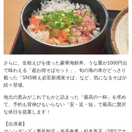
さらに、生桜えびを使った豪華海鮮丼、うな重が1000円台
で味わえる「超お得そばセット」、旬の海の幸がどっさり
載った「SNS映え必至新感覚そば」など、気になるそばが
続々登場。
地元の恵みがこれでもかと詰まった「最高の一杯」を求め
て、予約も背伸びもいらない「安・近・短」で最高に贅沢
な休日を提案します！
【出演者】
マシンガンズ／重長智子・井手春希・杉本真子（SBSアナ