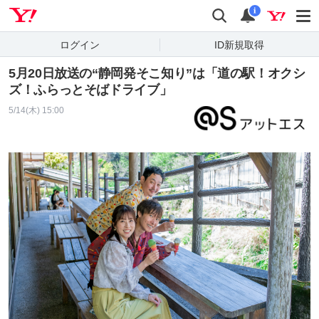
Yahoo! JAPAN
検索
通知
i
ログイン
ID新規取得
5月20日放送の“静岡発そこ知り”は「道の駅！オクシ
ズ！ふらっとそばドライブ」
5/14(木) 15:00