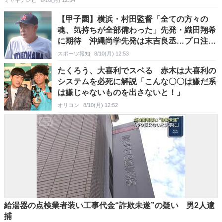
ミヤギテレビ
8/10(月) 12:54
【甲子園】横浜・村田監督「全ての方々の
魂、気持ちが全部備わった」先発・織田翔希
に期待 沖縄尚学先発は末吉良丞…プロ注目
のエース対決に
スポーツ報知
8/10(月) 12:53
たくろう、大喜利でスベる 赤木は大喜利の
システムを必死に解説「こんな〇〇は嫌だ系
は嫌じゃないものを出さないと！」
オリコン
8/10(月) 12:52
給湯器の点検業者装い工事代金“詐欺未遂”の疑い 男2人逮
捕