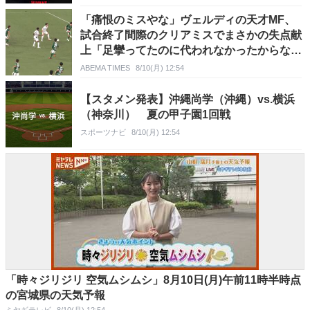
「痛恨のミスやな」ヴェルディの天才MF、
試合終了間際のクリアミスでまさかの失点献
上「足攣ってたのに代われなかったからな」
「責める奴はいねーだろ」ファンからは擁護
ABEMA TIMES
8/10(月) 12:54
の声
【スタメン発表】沖縄尚学（沖縄）vs.横浜
（神奈川） 夏の甲子園1回戦
スポーツナビ
8/10(月) 12:54
「時々ジリジリ 空気ムシムシ」8月10日(月)午前11時半時点
の宮城県の天気予報