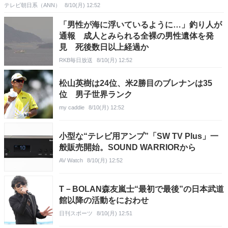
テレビ朝日系（ANN）
8/10(月) 12:52
「男性が海に浮いているように…」釣り人が
通報 成人とみられる全裸の男性遺体を発
見 死後数日以上経過か
RKB毎日放送
8/10(月) 12:52
松山英樹は24位、米2勝目のブレナンは35
位 男子世界ランク
my caddie
8/10(月) 12:52
小型な“テレビ用アンプ”「SW TV Plus」一
般販売開始。SOUND WARRIORから
AV Watch
8/10(月) 12:52
T－BOLAN森友嵐士“最初で最後”の日本武道
館以降の活動をにおわせ
日刊スポーツ
8/10(月) 12:51