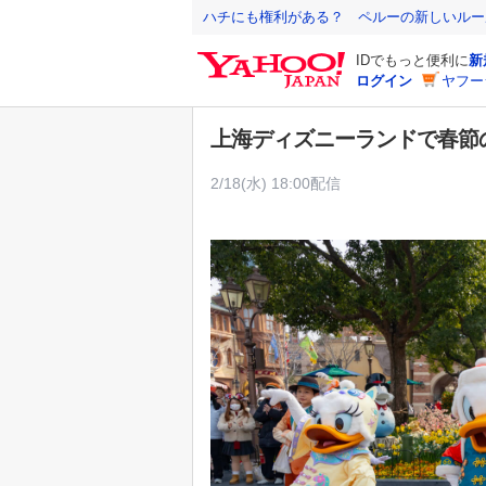
Y
ハチにも権利がある？ ペルーの新しいルー
a
IDでもっと便利に
新
h
ログイン
ヤフー
o
o
上海ディズニーランドで春節の
!
J
2/18(水) 18:00配信
A
P
A
N