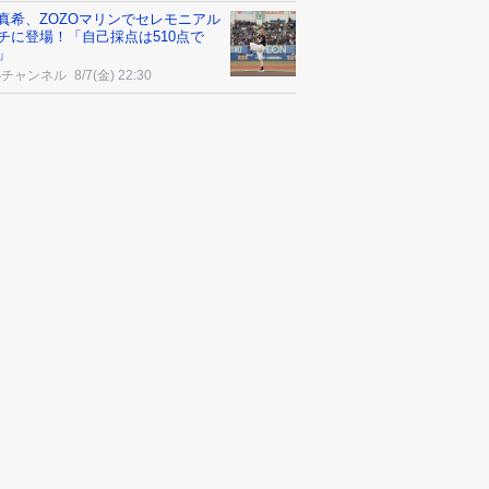
真希、ZOZOマリンでセレモニアル
チに登場！「自己採点は510点で
」
Sチャンネル
8/7(金) 22:30