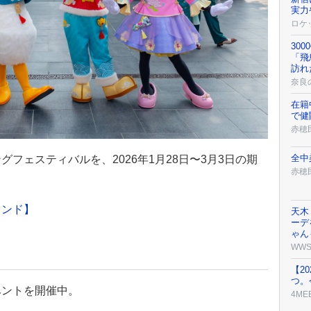
実力
ロケ
30
「飛
訪れ
奈良
在籍
で健
赤穂
全中
フェスティバルを、2026年1月28日〜3月3日の期
赤穂
ランド】
天木
ーデ
ゃん
WW
【2
つ。
ベントを開催中。
4ME