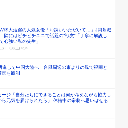
W杯大活躍の人気女優「お誘いいただいて…」J開幕戦
 隣にはピチピチユニで話題の“戦友”「丁寧に解説し
て心強い私の先生」
EST
8/8(土) 4:04
を西進して中国大陸へ 台風周辺の東よりの風で福岡と
帯夜を観測
セージ「自分たちにできることは何か考えながら協力し
から元気を届けられたら」 休館中の帝劇へ思いはせる