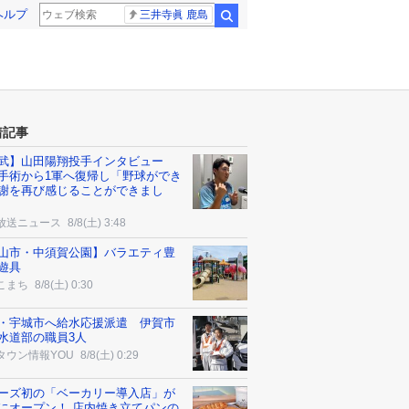
ヘルプ
三井寺眞 鹿島
検索
着記事
武】山田陽翔投手インタビュー
手術から1軍へ復帰し「野球ができ
謝を再び感じることができまし
放送ニュース
8/8(土) 3:48
山市・中須賀公園】バラエティ豊
遊具
こまち
8/8(土) 0:30
・宇城市へ給水応援派遣 伊賀市
水道部の職員3人
タウン情報YOU
8/8(土) 0:29
ーズ初の「ベーカリー導入店」が
にオープン！ 店内焼き立てパンの