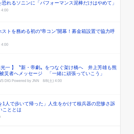
を恐れるソニンに「パフォーマンス泥棒だけはやめて」
 4:00
ストを務める初の“帝コン”開幕！募金箱設置で協力呼
 4:00
本光一 】〝新・帝劇〟をつなぐ架け橋へ 井上芳雄も熊
被災者へメッセージ 「一緒に頑張っていこう」
S DIG Powered by JNN
8/8(土) 4:00
を1人で歩いて帰った」人生をかけて核兵器の悲惨さ訴
いこととは
0