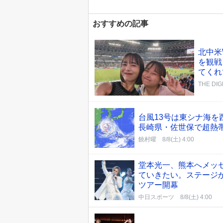
おすすめの記事
北中米
を観戦
てくれ
THE DIG
台風13号は東シナ海
長崎県・佐世保で超熱
饒村曜
8/8(土) 4:00
堂本光一、熊本へメッ
ていきたい。ステージ
ツアー開幕
中日スポーツ
8/8(土) 4:00