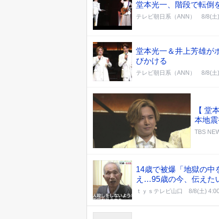
堂本光一、階段で転倒
テレビ朝日系（ANN）
8/8(土)
堂本光一＆井上芳雄がホ
びかける
テレビ朝日系（ANN）
8/8(土)
【 堂
本地震
TBS NEW
14歳で被爆「地獄の中
え…95歳の今、伝えた
ｔｙｓテレビ山口
8/8(土) 4:0