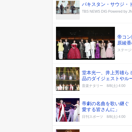
パキスタン・サウジ・
TBS NEWS DIG Powered by J
帝コン
原綾香
ステージ
堂本光一、井上芳雄ら
品のダイジェストやル
音楽ナタリー
8/8(土) 4:00
帝劇の名曲を歌い継ぐ
愛する皆さんに」
日刊スポーツ
8/8(土) 4:00