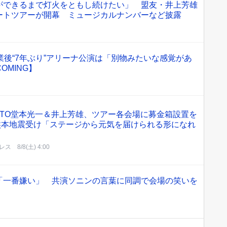
ができるまで灯火をともし続けたい」 盟友・井上芳雄
ートツアーが開幕 ミュージカルナンバーなど披露
業後“7年ぶり”アリーナ公演は「別物みたいな感覚があ
COMING】
OTO堂本光一＆井上芳雄、ツアー各会場に募金箱設置を
熊本地震受け「ステージから元気を届けられる形になれ
レス
8/8(土) 4:00
「一番嫌い」 共演ソニンの言葉に同調で会場の笑いを