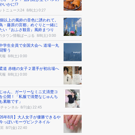
やいかに!?
ットニュース24
8/8(土) 0:27
00個以上の風鈴の音色に誘われて。
鳥・藤原の宮都」めぐりと一緒に
たい『おふさ観音』風鈴まつり
のタウン情報ぱーぷる
8/8(土) 0:00
中学生全員で全国大会へ 道場一丸
闘誓う
民報
8/8(土) 0:00
柔道 赤穂の女子２選手が初出場へ
民報
8/8(土) 0:00
じゅん、ガーリーなミニ丈清楚コ
を公開！「私服で清楚なじゅんち
も素敵です」
Sチャンネル
8/7(金) 22:45
026年8月】大人女子が優勝できるや
今っぽいモーヴピンクネイル
EE
8/7(金) 22:40