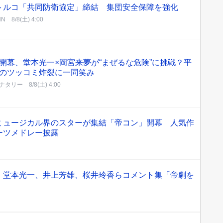
トルコ「共同防衛協定」締結 集団安全保障を強化
NN
8/8(土) 4:00
開幕、堂本光一×岡宮来夢が“まぜるな危険”に挑戦？平
のツッコミ炸裂に一同笑み
ナタリー
8/8(土) 4:00
ミュージカル界のスターが集結「帝コン」開幕 人気作
ーツメドレー披露
 堂本光一、井上芳雄、桜井玲香らコメント集「帝劇を