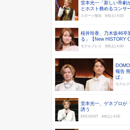
堂本光一「新しい帝劇
とホスト務めるコンサ
スポーツ報知
8/8(土) 4:00
桜井玲香、乃木坂46卒
る」【New HISTORY 
モデルプレス
8/8(土) 4:00
DOM
報告 
ば」
モデルプ
堂本光一、ゲネプロが
誘う
ENCOUNT
8/8(土) 4:00