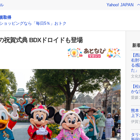
ル
Yahoo! JAPAN
規取得
ショッピングなら「毎日5％」おトク
祝賀式典 BDXドロイドも登場
新
【西
右肘
る感
た」
文化
【松
かな
愛媛
熊本
上下
伊賀
タリ
新宿