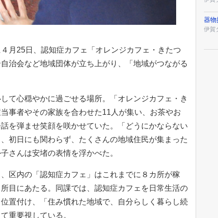
器物
伊賀
４月25日、認知症カフェ「オレンジカフェ・きたつ
合自治会など地域団体が立ち上がり、「地域がつながる
。
して心穏やかに過ごせる場所。「オレンジカフェ・き
当事者やその家族を合わせた11人が集い、お茶やお
会話を弾ませ笑顔を咲かせていた。「どうにかならない
と、初日にも関わらず、たくさんの地域住民が集まった
か子さんは安堵の表情を浮かべた。
、区内の「認知症カフェ」はこれまでに８カ所が稼
カ所目にあたる。同課では、認知症カフェを日常生活の
と位置付け、「住み慣れた地域で、自分らしく暮らし続
して重要視している。