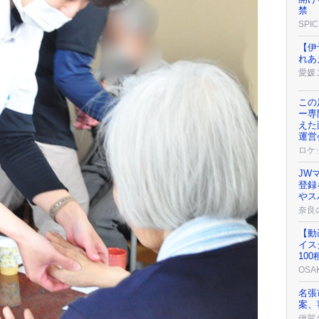
禁
SPIC
【伊
れあ
愛媛
この
ー専
えた
運営
ロケ
JW
登録
やス
奈良
【動
イス
10
OSA
名張
案、
伊賀