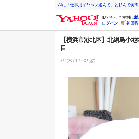
Y
AIに「仕事用イヤホン選んで」と頼んで実
a
IDでもっと便利に
新
h
ログイン
初回購
o
o
【横浜市港北区】北綱島小地
!
目
J
A
5/7(木) 12:00配信
P
A
N