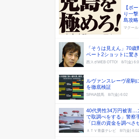
【ボー
り一撃
島攻略
マクール
「そうは見えん」70歳
ベート2ショットに驚
西スポWEB OTTO!
8/7(金) 6:
ルヴァンスレーヴ産駒
を徹底検証
SPAIA競馬
8/7(金) 6:02
40代男性34万円被害
で取調べをする」警察
「口座の資金を調べさ
ＡＴＶ青森テレビ
8/7(金) 6:0