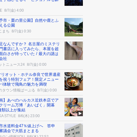
E
8/7(金) 4:00
予市・栗の里公園】自然や鹿とふ
える公園
こまち
8/7(金) 0:30
足なんですか？ 名古屋のミステリ
門書店に入ってみたら、本屋を超
面白さが待っていた / 最大の謎は
会社
ットニュース24
8/7(金) 0:00
マリオット・ホテル奈良で世界遺産
を祝う特別フェア！限定メニュー
パ体験で飛鳥の魅力を満喫
のタウン情報ぱーぷる
8/7(金) 0:00
画】あべのハルカス近鉄本店でア
クリーム万博「あいぱく」開幕
0種類以上が集結
KA STYLE
8/6(木) 23:00
市水道料金47％値上げへ 答申
審議会で大筋まとまる
タウン情報YOU
8/6(木) 22:52