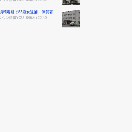
損壊容疑で83歳女逮捕 伊賀署
タウン情報YOU
8/6(木) 22:40