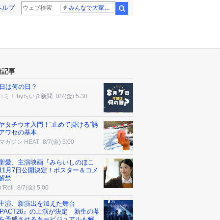
ヘルプ
みんなで大家さん 2881億円
検索
着記事
7日は何の日？
コミ！ byちいき新聞
8/7(金) 5:30
ヤタチウオ入門！“止めて掛ける”誘
アワセの基本
マガジン HEAT
8/7(金) 5:00
聖愛、主演映画『みらいしのほこ
11月7日公開決定！ポスター＆コメ
解禁
’Roll
8/7(金) 5:00
P.主演、新演出を加えた舞台
MPACT26』の上演が決定 新生の幕
を予感させるキービジュアルも解