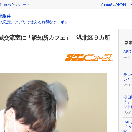
際に買ったレポート
Yahoo! JAPAN
規取得
入限定、アプリで使えるお得なクーポン
域交流室に「認知所カフェ」 港北区９カ所
新
8月
チイ
テン
いと
WEB
安田
う』
ント
Pop’n
IM
『I
開け