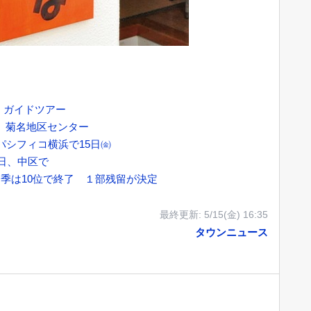
、ガイドツアー
日 菊名地区センター
パシフィコ横浜で15日㈮
4日、中区で
季は10位で終了 １部残留が決定
最終更新:
5/15(金) 16:35
タウンニュース