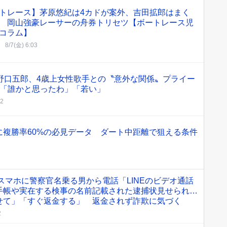
トレース】茅原悠紀は4カドが案外、吉田拡郎はまく
 岡山強豪レーサーの舟券トリセツ【ボートレース児
コラム】
8/7(金) 6:03
野口五郎、4歳上女性歌手との〝意外な関係〟プライー
き「誰かと思ったわ」「若い」
02
に複勝率60%の必見データ ダート中距離で狙える条件
…スマホに警察官名乗る男から電話「LINEのビデオ通話
手帳や実在する検事の名前記載された逮捕状見せられ…
せて」「すぐ返金する」 返金されず詐欺に気づく
2