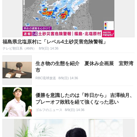
福島県北塩原村に「レベル4土砂災害危険警報」
テレビ朝日系（ANN）
8/9(日) 14:36
生き物の生態を紹介 夏休み企画展 宜野湾
市
RBC琉球放送
8/9(日) 14:36
優勝を意識したのは「昨日から」 吉澤柚月、
プレーオフ敗戦を経て強くなった思い
ゴルフのニュース
8/9(日) 14:36