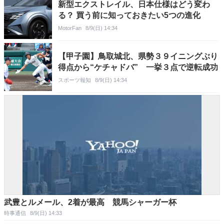
新型エクストレイル、日本仕様はどう変わ
る？ 買う前に知っておきたい5つの進化
MotorFan
8/9(日) 14:34
【甲子園】鳥取城北、県勢３９イニングぶり
得点から“ケチャドバ” 一挙３点で逆転成功
スポーツ報知
8/9(日) 14:34
武豊とルメール、2着が最高 競馬シャーガー杯
時事通信
8/9(日) 14:33