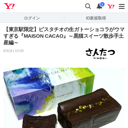
Yahoo! JAPAN
検索
通知
i
ログイン
ID新規取得
【東京駅限定】ピスタチオの生ガトーショコラがウマ
すぎる『MAISON CACAO』～黒猫スイーツ散歩手土
産編～
6/3(水) 10:00