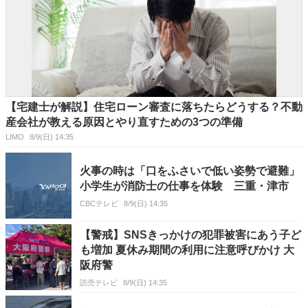
【宅建士が解説】住宅ローン審査に落ちたらどうする？不動
産会社が教える原因とやり直すための3つの準備
LIMO
8/9(日) 14:35
火事の時は「口をふさいで低い姿勢で避難」
小学生が消防士の仕事を体験 三重・津市
CBCテレビ
8/9(日) 14:35
【警戒】SNSきっかけの犯罪被害にあう子ど
も増加 夏休み期間の利用に注意呼びかけ 大
阪府警
読売テレビ
8/9(日) 14:35