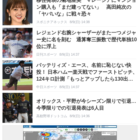
移住発表の菊地亜美 マレーシアにマンショ
ン購入も「まだ建ってない」 高田純次の
「ヤバいな」に戦々恐々
スポニチアネックス
8/9(日) 14:38
レジェンド右腕シャーザーがまた一つメジャ
ー史に名を刻む 通算奪三振数で歴代単独10
位に浮上
日刊スポーツ
8/9(日) 14:37
バッテリィズ・エース、名前に恥じない快
投！ 日本ハムー楽天戦でファーストピッチ、
124キロ計測「もっとアップしたら130出た
かも」
中日スポーツ
8/9(日) 14:37
オリックス・平野が今シーズン限りで引退…
今季限りでの引退発表は6人目
高校野球ドットコム
8/9(日) 14:36