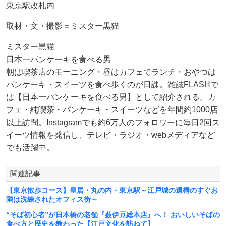
東京駅改札内
取材・文・撮影＝ミスター黒猫
ミスター黒猫
日本一パンケーキを食べる男
朝は喫茶店のモーニング・昼はカフェでランチ・おやつは
パンケーキ・スイーツを食べ歩くのが日課。雑誌FLASHで
は【日本一パンケーキを食べる男】として紹介される。カ
フェ・純喫茶・パンケーキ・スイーツなどを年間約1000店
以上訪問。Instagramでも約6万人のフォロワーに毎日2回ス
イーツ情報を発信し、テレビ・ラジオ・webメディアなど
でも活躍中。
関連記事
【東京散歩コース】皇居・丸の内・東京駅～江戸城の遺構のすぐお
隣は洗練されたオフィス街～
“そば初心者”が日本橋の老舗『薮伊豆総本店』へ！ おいしいそばの
食べ方と歴史を教わった【江戸文化を訪ねて】