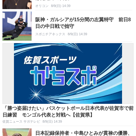
オリコン
8/9(日) 14:39
阪神・ガルシアが15分間の左翼特守 前日8
日の中日戦で拙守
スポニチアネックス
8/9(日) 14:39
「勝つ姿届けたい」バスケットボール日本代表が佐賀市で前
日練習 モンゴル代表と対戦へ【佐賀県】
佐賀ニュース サガテレビ
8/9(日) 14:39
日本記録保持者・中島ひとみが貫禄の優勝、