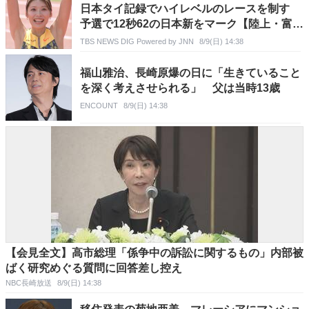
日本タイ記録でハイレベルのレースを制す
予選で12秒62の日本新をマーク【陸上・富士
北麓ワールドトライアル】
TBS NEWS DIG Powered by JNN
8/9(日) 14:38
福山雅治、長崎原爆の日に「生きていること
を深く考えさせられる」 父は当時13歳
ENCOUNT
8/9(日) 14:38
【会見全文】高市総理「係争中の訴訟に関するもの」内部被
ばく研究めぐる質問に回答差し控え
NBC長崎放送
8/9(日) 14:38