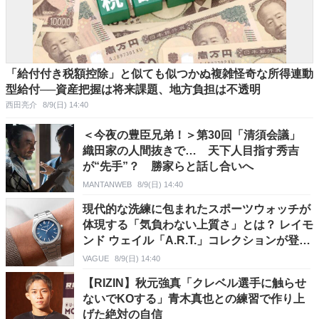
「給付付き税額控除」と似ても似つかぬ複雑怪奇な所得連動
型給付──資産把握は将来課題、地方負担は不透明
西田亮介
8/9(日) 14:40
＜今夜の豊臣兄弟！＞第30回「清須会議」
織田家の人間抜きで… 天下人目指す秀吉
が“先手”？ 勝家らと話し合いへ
MANTANWEB
8/9(日) 14:40
現代的な洗練に包まれたスポーツウォッチが
体現する「気負わない上質さ」とは？ レイモ
ンド ウェイル「A.R.T.」コレクションが登
場！
VAGUE
8/9(日) 14:40
【RIZIN】秋元強真「クレベル選手に触らせ
ないでKOする」青木真也との練習で作り上
げた絶対の自信