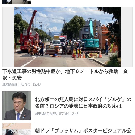
下水道工事の男性熱中症か、地下６メートルから救助 金
沢・久安
北國新聞社
8/7(金) 12:48
北方領土の無人島に対日スパイ「ゾルゲ」の
名前？ロシアの発表に日本政府の対応は
ABEMA TIMES
8/7(金) 12:48
朝ドラ「ブラッサム」ポスタービジュアル公