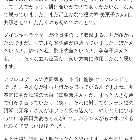
して二人でがっつり掛け合いができてありがたいな、なん
て思っていました。また郡上かなで役の寿 美菜子さんは、
共演させていただくのも初めてのことで。
メインキャラクターが全員集合して収録することが多かっ
たのですが、リアルな関係値が似通っていました。ぼたん
といぶき、紗弓と私。郡上先輩といぶき、美菜子さんと
私……。色々な立ち位置が、良い方向に作用したなと思い
ます。
アフレコブースの雰囲気も、本当に愉快で、フレンドリー
でした。みんながずっと何かを喋っているんですよね。基
本的にあかね役の天海（由梨奈さん）が、ずっと大きな声
で何かを言っていたり（笑）。それに対してジンラン役の
河瀬（茉希）さんがボソッと突っ込んで、やりとりにツボ
っている富田美憂ちゃんがいて。バランスがものすごく心
地良くて楽しい現場でした。
あと天海は行動も大胆だったなと思います。あかねはやえ