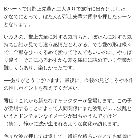
Bパートでは郡上先輩と二人きりで旅行に出かけました。
かなでにとって、ぼたんが郡上先輩の背中を押したシーン
となります。
いぶきの、郡上先輩に対する気持ちと、ぼたんに対する気
持ちは誰が見ても違う感情だとわかる。でも愛の形は様々
で、全部をひっくるめて愛って呼んでもいいのに、やっぱ
り違う。そこにあるわずかな差を繊細に詰めていく作業が
難しくもあり、楽しかったです。
──ありがとうございます。最後に、今後の見どころや本作
の推しポイントを教えてください。
青山：
これから新たなキャラクターが登場します。この子
が登場することによって人間関係にまた波乱が……波乱と
いうとドンチャンなイメージが出ちゃうんですけど
（笑）、静かに波が生まれるような変化が訪れます。
色々な波が押しては返して、繊細な移ろいがとても綺麗に