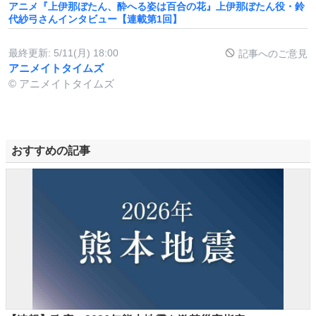
アニメ『上伊那ぼたん、酔へる姿は百合の花』上伊那ぼたん役・鈴
代紗弓さんインタビュー【連載第1回】
最終更新:
5/11(月) 18:00
記事へのご意見
アニメイトタイムズ
© アニメイトタイムズ
おすすめの記事