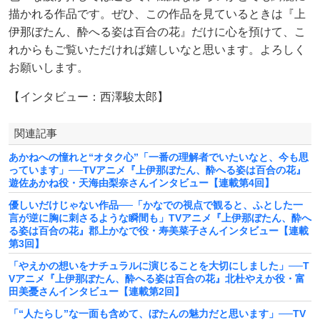
描かれる作品です。ぜひ、この作品を見ているときは『上
伊那ぼたん、酔へる姿は百合の花』だけに心を預けて、こ
れからもご覧いただければ嬉しいなと思います。よろしく
お願いします。
【インタビュー：西澤駿太郎】
関連記事
あかねへの憧れと“オタク心”「一番の理解者でいたいなと、今も思
っています」──TVアニメ『上伊那ぼたん、酔へる姿は百合の花』
遊佐あかね役・天海由梨奈さんインタビュー【連載第4回】
優しいだけじゃない作品──「かなでの視点で観ると、ふとした一
言が逆に胸に刺さるような瞬間も」TVアニメ『上伊那ぼたん、酔へ
る姿は百合の花』郡上かなで役・寿美菜子さんインタビュー【連載
第3回】
「やえかの想いをナチュラルに演じることを大切にしました」──T
Vアニメ『上伊那ぼたん、酔へる姿は百合の花』北杜やえか役・富
田美憂さんインタビュー【連載第2回】
「“人たらし”な一面も含めて、ぼたんの魅力だと思います」──TV