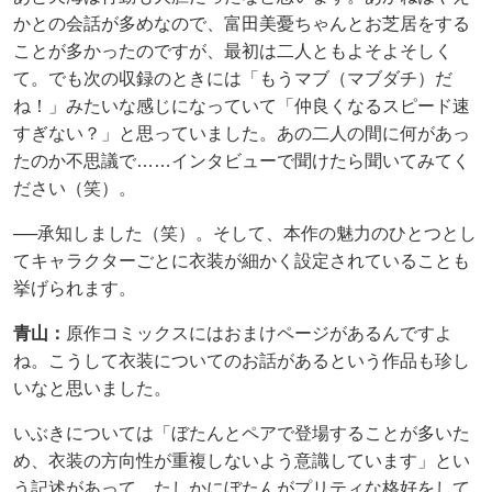
かとの会話が多めなので、富田美憂ちゃんとお芝居をする
ことが多かったのですが、最初は二人ともよそよそしく
て。でも次の収録のときには「もうマブ（マブダチ）だ
ね！」みたいな感じになっていて「仲良くなるスピード速
すぎない？」と思っていました。あの二人の間に何があっ
たのか不思議で……インタビューで聞けたら聞いてみてく
ださい（笑）。
──承知しました（笑）。そして、本作の魅力のひとつとし
てキャラクターごとに衣装が細かく設定されていることも
挙げられます。
青山：
原作コミックスにはおまけページがあるんですよ
ね。こうして衣装についてのお話があるという作品も珍し
いなと思いました。
いぶきについては「ぼたんとペアで登場することが多いた
め、衣装の方向性が重複しないよう意識しています」とい
う記述があって。たしかにぼたんがプリティな格好をして