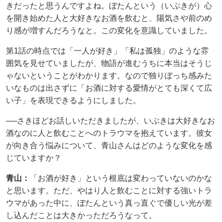
きだったと思うんですよね。ぼたんという（いぶきが）心
を開き始めた人と大好きなお酒を飲むと、陽気さや前のめ
り感が増すんだろうなと。この変化を意識していました。
第1話の時点では「一人が好き」「私は孤独」のような雰
囲気を見せていましたが、物語が進むうちに本当はそうじ
ゃないということがわかります。なので独りぼっち感みた
いなものは出さずに「お酒に対する愛情がとても深くて広
い子」を表現できるようにしました。
──さきほどお話しいただきましたが、いぶきは大好きなお
酒なのに人と飲むことへのトラウマを抱えています。彼女
が向き合う悩みについて、青山さんはどのような変化を感
じていますか？
青山：
「お酒が好き」という根底は変わっていないのかな
と思います。ただ、やはり人と飲むことに対する強いトラ
ウマがあった中に、ぼたんという真っ直ぐで優しい光が差
し込んだことは大きかっただろうなって。