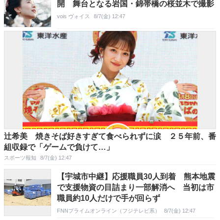
開 舞台となる岩国・錦帯橋の桜並木で撮影
vois ヴォイス
8/7(金) 12:47
辻希美 焼きそば好きすぎて食べられずに涙 ２５年前、番
組収録で「ゲームで負けて…」
スポーツ報知
8/7(金) 12:47
【宇城市中継】応援職員30人到着 熊本地震
で支援物資の目詰まり一部解消へ 当初は市
職員約10人だけで手が回らず
FNNプライムオンライン（フジテレビ系）
8/7(金) 12:47