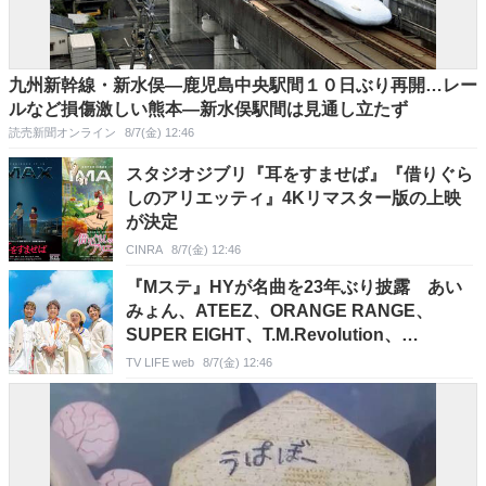
九州新幹線・新水俣―鹿児島中央駅間１０日ぶり再開…レー
ルなど損傷激しい熊本―新水俣駅間は見通し立たず
読売新聞オンライン
8/7(金) 12:46
スタジオジブリ『耳をすませば』『借りぐら
しのアリエッティ』4Kリマスター版の上映
が決定
CINRA
8/7(金) 12:46
『Mステ』HYが名曲を23年ぶり披露 あい
みょん、ATEEZ、ORANGE RANGE、
SUPER EIGHT、T.M.Revolution、
TOMOO、マカロニえんぴつも登場
TV LIFE web
8/7(金) 12:46