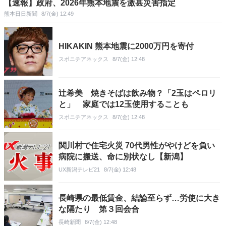
【速報】政府、2026年熊本地震を激甚災害指定
熊本日日新聞
8/7(金) 12:49
HIKAKIN 熊本地震に2000万円を寄付
スポニチアネックス
8/7(金) 12:48
辻希美 焼きそばは飲み物？「2玉はペロリ
と」 家庭では12玉使用することも
スポニチアネックス
8/7(金) 12:48
関川村で住宅火災 70代男性がやけどを負い
病院に搬送、命に別状なし【新潟】
UX新潟テレビ21
8/7(金) 12:48
長崎県の最低賃金、結論至らず…労使に大き
な隔たり 第３回会合
長崎新聞
8/7(金) 12:48