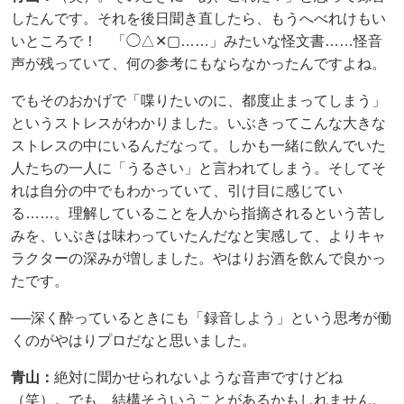
したんです。それを後日聞き直したら、もうへべれけもい
いところで！ 「◯△✕▢……」みたいな怪文書……怪音
声が残っていて、何の参考にもならなかったんですよね。
でもそのおかげで「喋りたいのに、都度止まってしまう」
というストレスがわかりました。いぶきってこんな大きな
ストレスの中にいるんだなって。しかも一緒に飲んでいた
人たちの一人に「うるさい」と言われてしまう。そしてそ
れは自分の中でもわかっていて、引け目に感じてい
る……。理解していることを人から指摘されるという苦し
みを、いぶきは味わっていたんだなと実感して、よりキャ
ラクターの深みが増しました。やはりお酒を飲んで良かっ
たです。
──深く酔っているときにも「録音しよう」という思考が働
くのがやはりプロだなと思いました。
青山：
絶対に聞かせられないような音声ですけどね
（笑）。でも、結構そういうことがあるかもしれません。