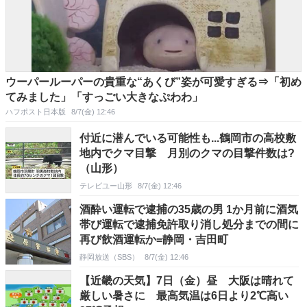
ウーパールーパーの貴重な“あくび”姿が可愛すぎる⇒「初め
てみました」「すっごい大きなぷわわ」
ハフポスト日本版
8/7(金) 12:46
付近に潜んでいる可能性も...鶴岡市の高校敷
地内でクマ目撃 月別のクマの目撃件数は?
（山形）
テレビユー山形
8/7(金) 12:46
酒酔い運転で逮捕の35歳の男 1か月前に酒気
帯び運転で逮捕免許取り消し処分までの間に
再び飲酒運転か=静岡・吉田町
静岡放送（SBS）
8/7(金) 12:46
【近畿の天気】7日（金）昼 大阪は晴れて
厳しい暑さに 最高気温は6日より2℃高い