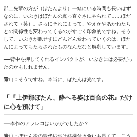
郡上先輩の方が（ぼたんより）一緒にいる時間も長いはず
なのに、いぶきはぼたんの真っ直ぐさにやられて……ほだ
されて（笑）。さらにそれによって、やえかやあかねたち
との関係性も変わってくるのがすごく印象的ですね。そう
して、いぶきが臆せずにどんどん変わっていくのは、ぼた
んによってもたらされたものなんだなと解釈しています。
──背中を押してくれるインパクトが、いぶきには必要だっ
たのかもしれません。
青山：
そうですね。本当に、ぼたんは光です。
「『上伊那ぼたん、酔へる姿は百合の花』だけ
に心を預けて」
──本作のアフレコはいかがでしたか？
青山：
ぼたん役の鈴代紗弓は結構付き合いも長くて、こう