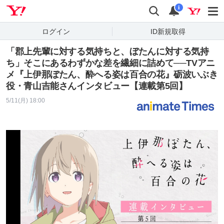
Yahoo! JAPAN
検索
通知
i
ログイン
ID新規取得
「郡上先輩に対する気持ちと、ぼたんに対する気持
ち」そこにあるわずかな差を繊細に詰めて──TVアニ
メ『上伊那ぼたん、酔へる姿は百合の花』砺波いぶき
役・青山吉能さんインタビュー【連載第5回】
5/11(月) 18:00