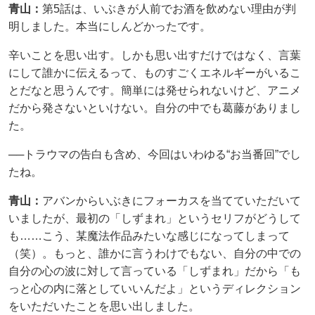
青山：
第5話は、いぶきが人前でお酒を飲めない理由が判
明しました。本当にしんどかったです。
辛いことを思い出す。しかも思い出すだけではなく、言葉
にして誰かに伝えるって、ものすごくエネルギーがいるこ
とだなと思うんです。簡単には発せられないけど、アニメ
だから発さないといけない。自分の中でも葛藤がありまし
た。
──トラウマの告白も含め、今回はいわゆる“お当番回”でし
たね。
青山：
アバンからいぶきにフォーカスを当てていただいて
いましたが、最初の「しずまれ」というセリフがどうして
も……こう、某魔法作品みたいな感じになってしまって
（笑）。もっと、誰かに言うわけでもない、自分の中での
自分の心の波に対して言っている「しずまれ」だから「も
っと心の内に落としていいんだよ」というディレクション
をいただいたことを思い出しました。