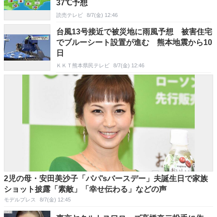
37℃予想
読売テレビ
8/7(金) 12:46
台風13号接近で被災地に雨風予想 被害住宅
でブルーシート設置が進む 熊本地震から10
日
ＫＫＴ熊本県民テレビ
8/7(金) 12:46
2児の母・安田美沙子「パパ’sバースデー」夫誕生日で家族
ショット披露「素敵」「幸せ伝わる」などの声
モデルプレス
8/7(金) 12:45