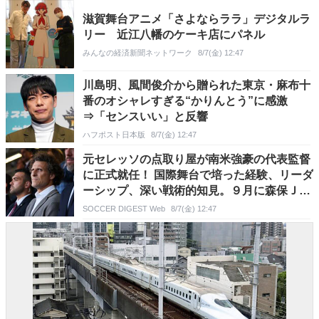
滋賀舞台アニメ「さよならララ」デジタルラ
リー 近江八幡のケーキ店にパネル
みんなの経済新聞ネットワーク
8/7(金) 12:47
川島明、風間俊介から贈られた東京・麻布十
番のオシャレすぎる“かりんとう”に感激
⇒「センスいい」と反響
ハフポスト日本版
8/7(金) 12:47
元セレッソの点取り屋が南米強豪の代表監督
に正式就任！ 国際舞台で培った経験、リーダ
ーシップ、深い戦術的知見。９月に森保Ｊと
対戦
SOCCER DIGEST Web
8/7(金) 12:47