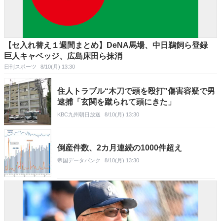
【セ入れ替え１週間まとめ】DeNA馬場、中日鵜飼ら登録
巨人キャベッジ、広島床田ら抹消
日刊スポーツ
8/10(月) 13:30
住人トラブル“木刀で頭を殴打”傷害容疑で男
逮捕「玄関を蹴られて頭にきた」
KBC九州朝日放送
8/10(月) 13:30
倒産件数、2カ月連続の1000件超え
帝国データバンク
8/10(月) 13:30