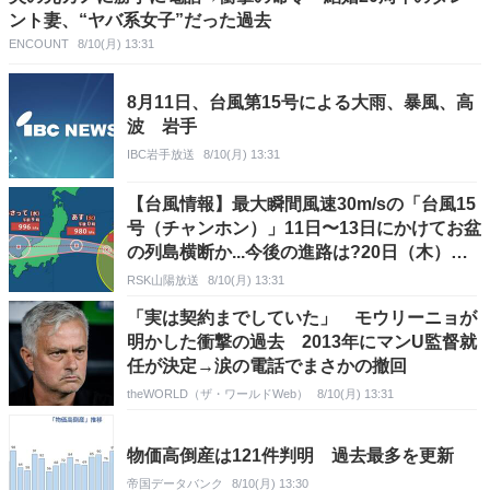
ント妻、“ヤバ系女子”だった過去
ENCOUNT
8/10(月) 13:31
8月11日、台風第15号による大雨、暴風、高
波 岩手
IBC岩手放送
8/10(月) 13:31
【台風情報】最大瞬間風速30m/sの「台風15
号（チャンホン）」11日〜13日にかけてお盆
の列島横断か...今後の進路は?20日（木）ま
での雨・風シミュレーション【気象庁10日午
RSK山陽放送
8/10(月) 13:31
後0時45分発表】
「実は契約までしていた」 モウリーニョが
明かした衝撃の過去 2013年にマンU監督就
任が決定→涙の電話でまさかの撤回
theWORLD（ザ・ワールドWeb）
8/10(月) 13:31
物価高倒産は121件判明 過去最多を更新
帝国データバンク
8/10(月) 13:30