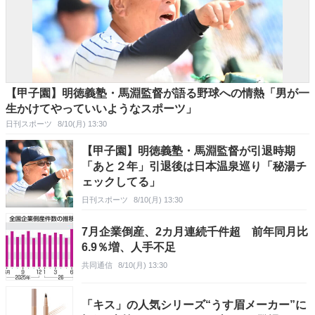
【甲子園】明徳義塾・馬淵監督が語る野球への情熱「男が一
生かけてやっていいようなスポーツ」
日刊スポーツ
8/10(月) 13:30
【甲子園】明徳義塾・馬淵監督が引退時期
「あと２年」引退後は日本温泉巡り「秘湯チ
ェックしてる」
日刊スポーツ
8/10(月) 13:30
7月企業倒産、2カ月連続千件超 前年同月比
6.9％増、人手不足
共同通信
8/10(月) 13:30
「キス」の人気シリーズ“うす眉メーカー”に