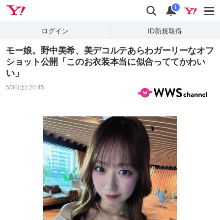
Yahoo! JAPAN
検索
通知
i
ログイン
ID新規取得
モー娘。野中美希、美デコルテあらわガーリーなオフ
ショット公開「このお衣装本当に似合っててかわい
い」
5/30(土) 20:45