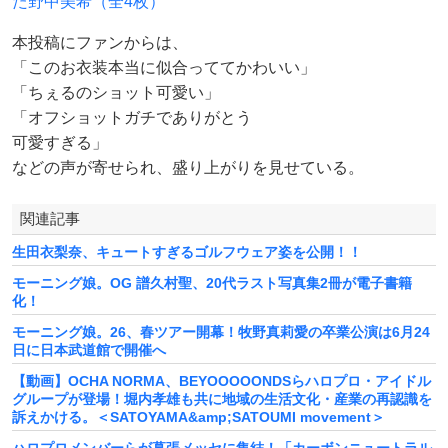
た野中美希（全4枚）
本投稿にファンからは、
「このお衣装本当に似合っててかわいい」
「ちぇるのショット可愛い」
「オフショットガチでありがとう
可愛すぎる」
などの声が寄せられ、盛り上がりを見せている。
関連記事
生田衣梨奈、キュートすぎるゴルフウェア姿を公開！！
モーニング娘。OG 譜久村聖、20代ラスト写真集2冊が電子書籍
化！
モーニング娘。26、春ツアー開幕！牧野真莉愛の卒業公演は6月24
日に日本武道館で開催へ
【動画】OCHA NORMA、BEYOOOOONDSらハロプロ・アイドル
グループが登場！堀内孝雄も共に地域の生活文化・産業の再認識を
訴えかける。＜SATOYAMA&amp;SATOUMI movement＞