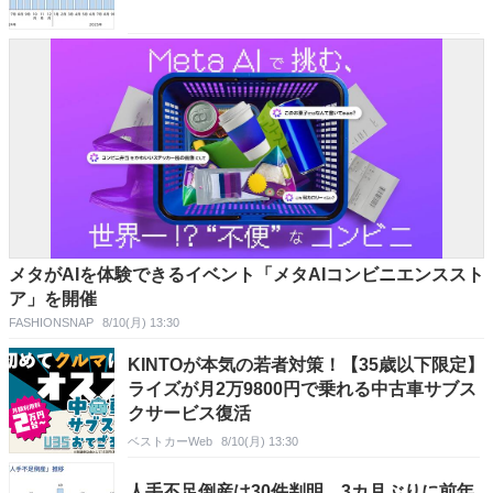
メタがAIを体験できるイベント「メタAIコンビニエンススト
ア」を開催
FASHIONSNAP
8/10(月) 13:30
KINTOが本気の若者対策！【35歳以下限定】
ライズが月2万9800円で乗れる中古車サブス
クサービス復活
ベストカーWeb
8/10(月) 13:30
人手不足倒産は30件判明 3カ月ぶりに前年