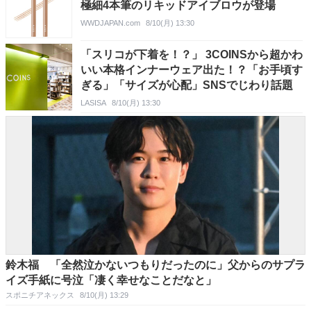
極細4本筆のリキッドアイブロウが登場
WWDJAPAN.com
8/10(月) 13:30
「スリコが下着を！？」 3COINSから超かわ
いい本格インナーウェア出た！？「お手頃す
ぎる」「サイズが心配」SNSでじわり話題
LASISA
8/10(月) 13:30
鈴木福 「全然泣かないつもりだったのに」父からのサプラ
イズ手紙に号泣「凄く幸せなことだなと」
スポニチアネックス
8/10(月) 13:29