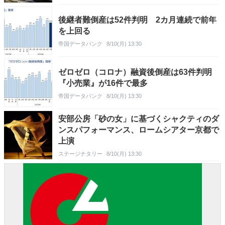
後継者難倒産は52件判明 2カ月連続で前年
を上回る
帝国データバンク
8/10(月) 13:30
ゼロゼロ（コロナ）融資後倒産は63件判明
『小売業』が16件で最多
帝国データバンク
8/10(月) 13:30
安部公房「砂の女」に基づくシャクティのダ
ンスパフォーマンス、ロームシアター京都で
上演
ステージナタリー
8/10(月) 13:30