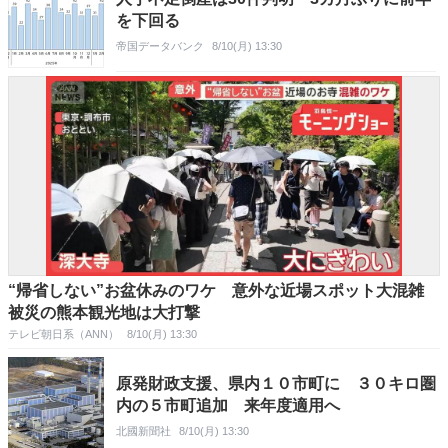
を下回る
帝国データバンク
8/10(月) 13:30
“帰省しない”お盆休みのワケ 意外な近場スポット大混雑
被災の熊本観光地は大打撃
テレビ朝日系（ANN）
8/10(月) 13:30
原発財政支援、県内１０市町に ３０キロ圏
内の５市町追加 来年度適用へ
北國新聞社
8/10(月) 13:30