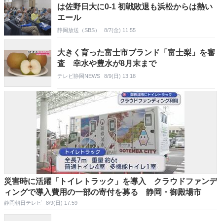
は佐野日大に0-1 初戦敗退も浜松からは熱い
エール
静岡放送（SBS）
8/7(金) 11:55
大きく育った富士市ブランド「富士梨」を審
査 幸水や豊水が8月末まで
テレビ静岡NEWS
8/9(日) 13:18
災害時に活躍「トイレトラック」を導入 クラウドファンデ
ィングで導入費用の一部の寄付を募る 静岡・御殿場市
静岡朝日テレビ
8/9(日) 17:59