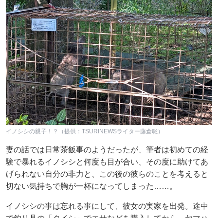
イノシシの親子！？（提供：TSURINEWSライター藤倉聡）
妻の話では日常茶飯事のようだったが、筆者は初めての経
験で暴れるイノシシと何度も目が合い、その度に助けてあ
げられない自分の非力と、この後の彼らのことを考えると
切ない気持ちで胸が一杯になってしまった……。
イノシシの事は忘れる事にして、彼女の実家を出発。途中