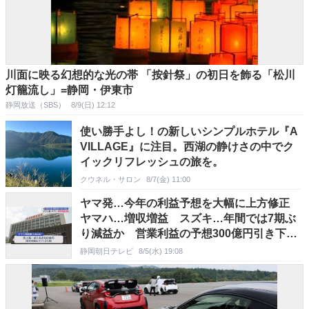
川面に映る幻想的な光の帯 「按針祭」の初日を飾る「松川
灯籠流し」=静岡・伊東市
静岡放送（SBS）
8/9(日) 12:12
使い勝手よし！の新しいシンプルホテル『A
VILLAGE』に注目。西湖の静けさの中でク
イックリフレッシュの旅を。
クウネル・サロン
8/7(金) 11:00
ヤマ発…今年の利益予想を大幅に上方修正
ヤマハ…増収増益 スズキ…年間では7期ぶ
り減益か 営業利益の予想300億円引き下
げ
静岡朝日テレビ
8/5(水) 19:08