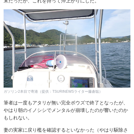
末だったが、これを持って沖上がりにした。
ガソリン2本目で寄港（提供：TSURINEWSライター藤倉聡）
筆者は一度もアタリが無い完全ボウズで終了となったが、
やはり朝のイノシシでメンタルが崩壊したのが響いたのか
もしれない。
妻の実家に戻り檻を確認するといなかった（やはり駆除さ