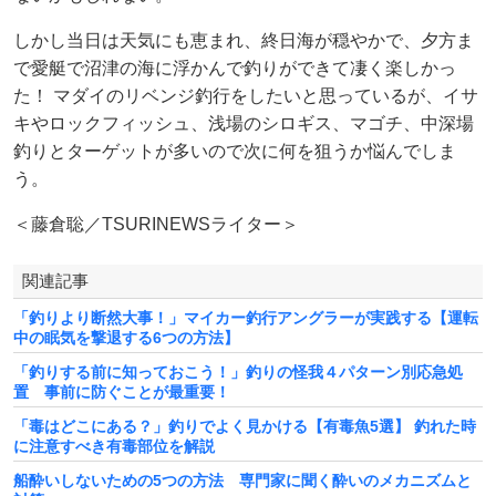
しかし当日は天気にも恵まれ、終日海が穏やかで、夕方ま
で愛艇で沼津の海に浮かんで釣りができて凄く楽しかっ
た！ マダイのリベンジ釣行をしたいと思っているが、イサ
キやロックフィッシュ、浅場のシロギス、マゴチ、中深場
釣りとターゲットが多いので次に何を狙うか悩んでしま
う。
＜藤倉聡／TSURINEWSライター＞
関連記事
「釣りより断然大事！」マイカー釣行アングラーが実践する【運転
中の眠気を撃退する6つの方法】
「釣りする前に知っておこう！」釣りの怪我４パターン別応急処
置 事前に防ぐことが最重要！
「毒はどこにある？」釣りでよく見かける【有毒魚5選】 釣れた時
に注意すべき有毒部位を解説
船酔いしないための5つの方法 専門家に聞く酔いのメカニズムと