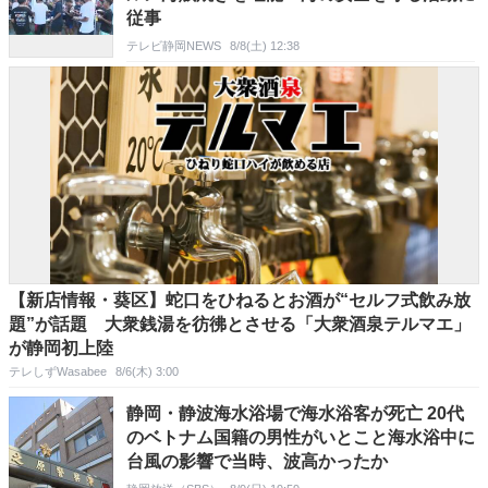
従事
テレビ静岡NEWS
8/8(土) 12:38
【新店情報・葵区】蛇口をひねるとお酒が“セルフ式飲み放
題”が話題 大衆銭湯を彷彿とさせる「大衆酒泉テルマエ」
が静岡初上陸
テレしずWasabee
8/6(木) 3:00
静岡・静波海水浴場で海水浴客が死亡 20代
のベトナム国籍の男性がいとこと海水浴中に
台風の影響で当時、波高かったか