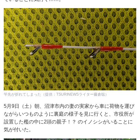
竿先が折れてしまった（提供：TSURINEWSライター藤倉聡）
5月9日（土）朝、沼津市内の妻の実家から車に荷物を運び
ながらいつものように裏庭の様子を見に行くと、市役所が
設置した檻の中に2頭の親子！？ のイノシシがいることに
気が付いた。