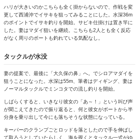
ハリが大きいのかこちらも全く掛からないので、作戦を変
更して西浦沖でイサキを狙ってみることにした。水深36m
のポイントでイサキ釣りを開始。サビキ仕掛けは置き竿に
した。妻はマダイ狙いを継続。こちらも2人とも全く反応
がなく周りのボートも釣れている気配なし。
タックルが水没
妻の提案で、最後に「大久保の鼻」へ。でシロアマダイを
狙うことになった。水深は55m、筆者はディギング、妻は
ノーマルタックルでミンコタでの流し釣りを開始。
しばらくすると、いきなり彼女の「あ～！」という叫び声
が聞こえてきたので振り返ると、何と彼女がボートから半
分身を乗り出して今にも落ちそうな状態になっている。
キーパーのクランプごとロッドを落としたので手を伸ばし
て取ろうとしていたらしく、海を覗くとタックル一式がゆ