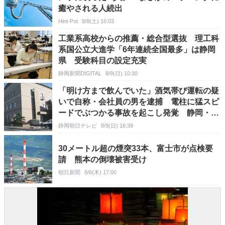
癒やされる人続出
Hint-Pot
8/8(土) 16:03
工業系高校からの推薦・総合型選抜 理工科
系国公立大進学「6年連続全国最多」は静岡
県 受験科目の設定充実
静岡新聞DIGITAL
8/9(日) 10:30
「明け方まで飲んでいた」酒気帯び運転の疑
いで自称・会社員の男を逮捕 電柱に猛スピ
ードでぶつかる事故を起こし発覚 静岡・富
士宮市
静岡朝日テレビ
8/9(日) 16:39
30メートル超の煙突33本、富士市が点検要
請 熊本の倒壊被害受け
朝日新聞
8/6(木) 17:00