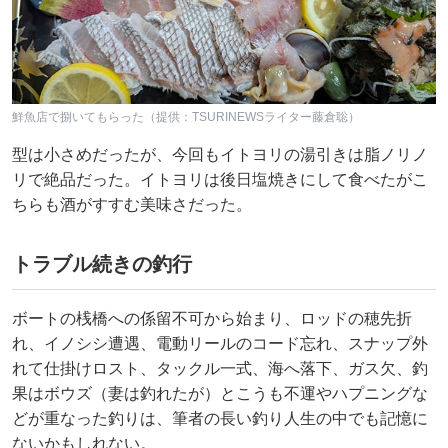
鮮魚店で捌いてもらった（提供：TSURINEWSライター藤倉聡）
型は小さめだったが、今回もイトヨリの湯引きは脂ノリノ
リで絶品だった。イトヨリは後日塩焼きにして食べたがこ
ちらも酒がすすむ美味さだった。
トラブル続きの釣行
ボートの桟橋への係留不可から始まり、ロッドの穂先折
れ、イノシシ遭遇、電動リールのコード忘れ、スナップ外
れて仕掛けロスト、タックル一式、海へ落下、ガス欠、釣
果はボウズ（妻は釣れたが）とこうも不運やハプニングな
どが重なった釣りは、筆者の長い釣り人生の中でも記憶に
ないかもしれない。