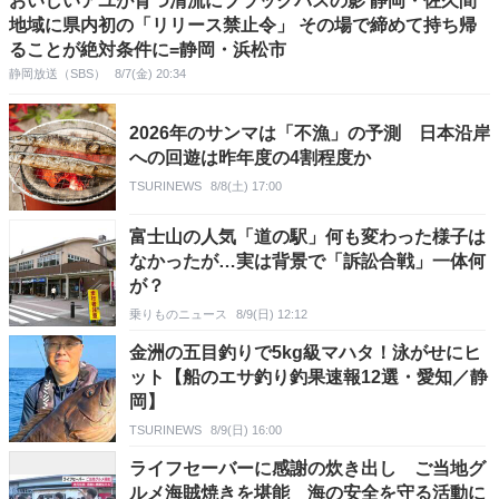
おいしいアユが育つ清流にブラックバスの影 静岡・佐久間
地域に県内初の「リリース禁止令」 その場で締めて持ち帰
ることが絶対条件に=静岡・浜松市
静岡放送（SBS）
8/7(金) 20:34
2026年のサンマは「不漁」の予測 日本沿岸
への回遊は昨年度の4割程度か
TSURINEWS
8/8(土) 17:00
富士山の人気「道の駅」何も変わった様子は
なかったが…実は背景で「訴訟合戦」一体何
が？
乗りものニュース
8/9(日) 12:12
金洲の五目釣りで5kg級マハタ！泳がせにヒ
ット【船のエサ釣り釣果速報12選・愛知／静
岡】
TSURINEWS
8/9(日) 16:00
ライフセーバーに感謝の炊き出し ご当地グ
ルメ海賊焼きを堪能 海の安全を守る活動に