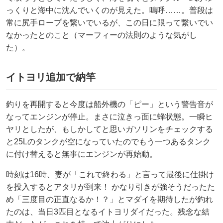
っくりと海中に沈んでいくのが見えた。嗚呼……。普段は
常に尻手ロープを繋いでいるが、この日に限って繋いでい
なかったとのこと（マーフィーの法則のような気がし
た）。
イトヨリ追加で納竿
釣りを再開すると今度は船外機の「ピー」という警告音が
なってエンジンが停止。まさに泣きっ面に蜂状態。一瞬ヒ
ヤリとしたが、もしかしてと思いガソリンをチェックする
と25Lのタンクが空になっていたのでもう一つあるタンク
に付け替えると無事にエンジンが再始動。
時刻は16時、妻が「これで終わる」と言って最後に仕掛け
を投入するとアタリが到来！ かなり引きが強そうだったた
め「三度目の正直なるか！？」とマダイを期待したが釣れ
たのは、当日3匹目となるイトヨリダイだった。残念な結