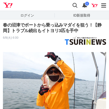
Yahoo! JAPAN
検索
通知
i
ログイン
ID新規取得
春の沼津でボートから乗っ込みマダイを狙う！【静
岡】トラブル続出もイトヨリ3匹を手中
6/9(火) 6:00