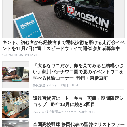
キント、初心者から経験者まで運転技術を磨ける走行会イベ
ントを11月7日に富士スピードウェイで開催 参加者募集中
Car Watch
8/7(金) 18:21
「大きなワニだが、卵を見てみると結構小さ
い」熱川バナナワニ園で夏のイベントワニを
学べる体験コーナー=静岡・東伊豆町
静岡放送（SBS）
8/9(日) 18:54
遠鉄百貨店に「トーキョー煎餅」期間限定シ
ョップ 昨年12月に続き2回目
みんなの経済新聞ネットワーク
8/8(土) 6:19
全国高校野球 静岡代表の聖隷クリストファー