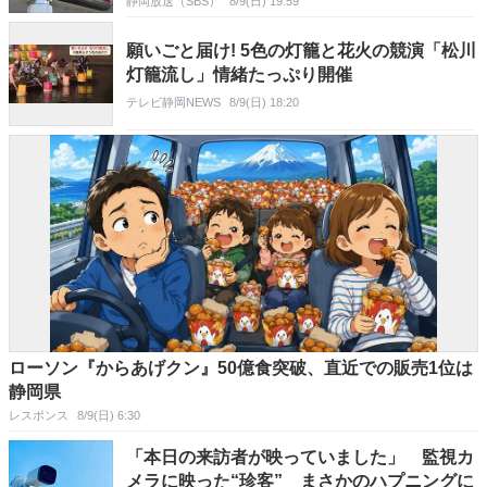
静岡放送（SBS）
8/9(日) 19:59
願いごと届け! 5色の灯籠と花火の競演「松川
灯籠流し」情緒たっぷり開催
テレビ静岡NEWS
8/9(日) 18:20
ローソン『からあげクン』50億食突破、直近での販売1位は
静岡県
レスポンス
8/9(日) 6:30
「本日の来訪者が映っていました」 監視カ
メラに映った“珍客” まさかのハプニングに