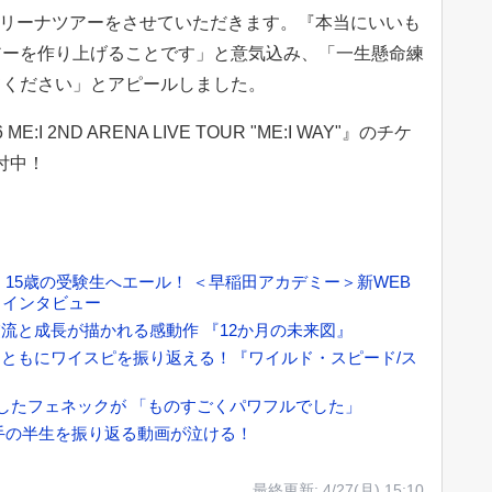
アリーナツアーをさせていただきます。『本当にいいも
アーを作り上げることです」と意気込み、「一生懸命練
てください」とアピールしました。
:I 2ND ARENA LIVE TOUR "ME:I WAY"』のチケ
付中！
15歳の受験生へエール！ ＜早稲田アカデミー＞新WEB
＆インタビュー
流と成長が描かれる感動作 『12か月の未来図』
ともにワイスピを振り返える！『ワイルド・スピード/ス
したフェネックが 「ものすごくパワフルでした」
手の半生を振り返る動画が泣ける！
最終更新:
4/27(月) 15:10