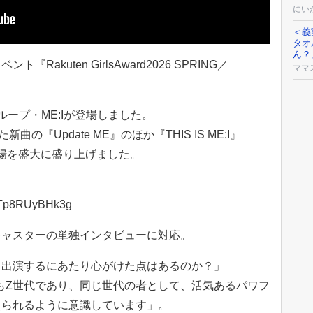
にい
＜義
タオ
ん？
akuten GirlsAward2026 SPRING／
ママ
ープ・ME:Iが登場しました。
の『Update ME』のほか『THIS IS ME:I』
会場を盛大に盛り上げました。
v=Tp8RUyBHk3g
キャスターの単独インタビューに対応。
、出演するにあたり心がけた点はあるのか？」
ちもZ世代であり、同じ世代の者として、活気あるパワフ
えられるように意識しています」。