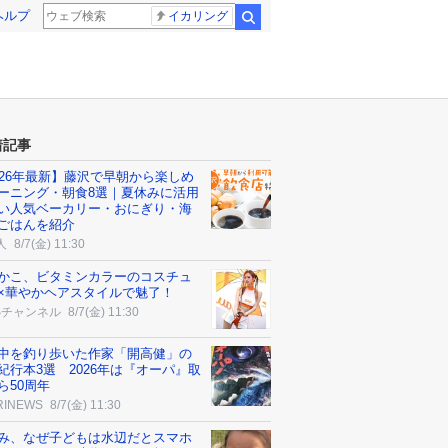
ヘルプ
イカリング
検索
着記事
026年最新】藤沢で早朝から楽しめ
ーニング・朝食8選｜夏休みに活用
い人気ベーカリー・おにぎり・海
ごはんを紹介
人
8/7(金) 11:30
かこ、ビタミンカラーのコスチュ
×華やかヘアスタイルで魅了！
Sチャンネル
8/7(金) 11:30
中を釣り歩いた作家「開高健」の
紀行本3選 2026年は『オーパ』取
ら50周年
RINEWS
8/7(金) 11:30
み、なぜ子どもは水辺だとスマホ