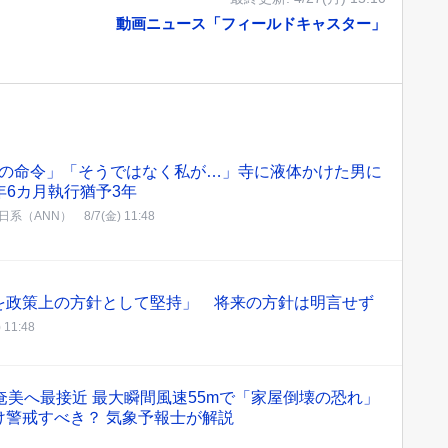
動画ニュース「フィールドキャスター」
の命令」「そうではなく私が…」寺に液体かけた男に
年6カ月執行猶予3年
日系（ANN）
8/7(金) 11:48
を政策上の方針として堅持」 将来の方針は明言せず
 11:48
奄美へ最接近 最大瞬間風速55mで「家屋倒壊の恐れ」
け警戒すべき？ 気象予報士が解説