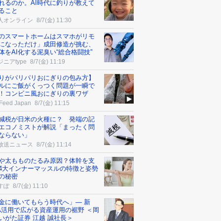
れるのか。AI時代に釣りが教えて
ること
人オンライン
8/7(金) 11:30
のスマートホームはスマホがリモ
になっただけ」成田修造が挑む、
体をAI化する泥臭い“総合格闘技”
ニアtype
8/7(金) 11:19
りがパリパリおにぎりの包み方】
ルにご飯がくっつく問題が一瞬で
！コンビニ風おにぎりの裏ワザ
Feed Japan
8/7(金) 11:15
減税が日米の火種に？ 発端の記
エコノミストが解説「まったく問
ならない」
放送ニュース
8/7(金) 11:14
や太もものたるみ原因？体幹を支
4大インナーマッスルの特徴と姿勢
の秘密
すぽ
8/7(金) 11:10
金に働いてもらう時代へ」― 新
SA活用で広がる資産運用の裾野 ＜岡
いがた証券 江越 誠社長＞