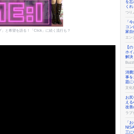
を忘
くれ
つり
「今
コン
ブ」と希望を語る！「Click」に続く流行も？
家自
エンジ
【の
ホイ
解決
Buzz
消費
事を
題に
文化
お尻
える
改善
ラブ
「お
NI
三に