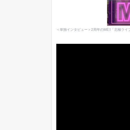
＜単独インタビュー＞2周年のME:I「北極ライ