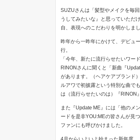
SUZUさんは「髪型やメイクを毎
うしてみたいな』と思っていただ
自、表現へのこだわりを明かしま
昨年から一昨年にかけて、デビュー曲『Cl
行。
「今年、新たに流行らせたいワー
RINONさんに聞くと「新曲『Upd
があります。（ヘアケアブランド）
ルアワで初披露という特別な曲でも
は（流行らせたいのは）『RINO
また『Update ME』には「他
ードを是非YOU:MEの皆さんが
ファンにも呼びかけました。
4月からいよいよ始まった新年度。