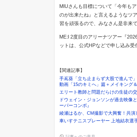
MIUさんも目標について「今年も
のが出来たね』と言えるようなツ
習を頑張るので、みなさん是非来
ME:I 2度目のアリーナツアー『2026 ME
ットは、公式HPなどで申し込み受
【関連記事】
手嶌葵「立ち止まらず大股で進んで」 
動画「15のキミへ」篇＋メイキング
エリート教師と問題だらけの生徒の交
ドウェイン・ジョンソンが過去映像と
ーパーコンボ』
綾瀬はるか、CM撮影で大興奮！共演
車いすテニスプレーヤー 上地結衣選
記事へのご意見