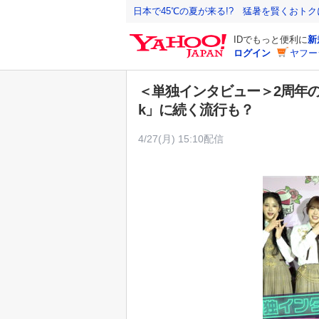
Y
日本で45℃の夏が来る!? 猛暑を賢くおト
a
IDでもっと便利に
新
h
ログイン
ヤフー
o
o
＜単独インタビュー＞2周年のM
!
k」に続く流行も？
J
A
4/27(月) 15:10配信
P
A
N