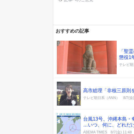
おすすめの記事
「聖霊
懲役1
テレビ朝
高市総理「非核三原則
テレビ朝日系（ANN）
8/7(金)
台風13号、沖縄本島・
…いつ、何に、どれだ
ABEMA TIMES
8/7(金) 11:48