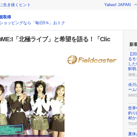
クに生き抜くヒント
Yahoo! JAPAN
規取得
ショッピングなら「毎日5％」おトク
E:I「北極ライブ」と希望を語る！「Clic
新
【2
るモ
した
鮮朝
湘南
央川
ーム
WW
世界
釣り
材か
TSU
夏休