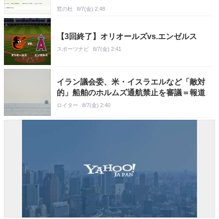
窓の杜
8/7(金) 2:48
【3回終了】オリオールズvs.エンゼルス
スポーツナビ
8/7(金) 2:41
イラン議会委、米・イスラエルなど「敵対
的」船舶のホルムズ通航禁止を審議＝報道
ロイター
8/7(金) 2:40