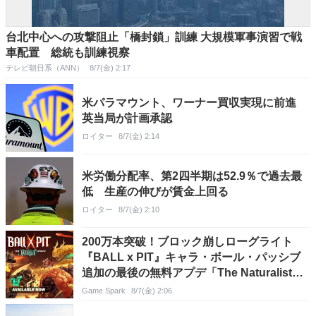
台北中心への攻撃阻止「橋封鎖」訓練 大規模軍事演習で戦
車配置 総統も訓練視察
テレビ朝日系（ANN）
8/7(金) 2:17
米パラマウント、ワーナー買収実現に前進
英当局が計画承認
ロイター
8/7(金) 2:14
米労働分配率、第2四半期は52.9％で過去最
低 生産の伸びが賃金上回る
ロイター
8/7(金) 2:10
200万本突破！ブロック崩しローグライト
『BALL x PIT』キャラ・ボール・パッシブ
追加の最後の無料アプデ「The Naturalist」
配信―34％オフのセールも実施
Game Spark
8/7(金) 2:06