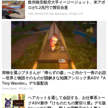
欧州格安航空大手イージージェット、米アポ
ロが1.2兆円で買収合意
TBS CROSS DIG with Bloomberg
8/7(金) 2:02
荷物を運ぶブタさんが「帰らずの森」へと向かう一夜のお話
―世界と物語そのものが謎解きな知識アンロック系ADV『A
Tiny Wander』デモ版配信
Game Spark
8/7(金) 2:00
ヘアカットを通して会話する、お仕事系トー
クADV新作『けものたちの髪切り屋』デモ版