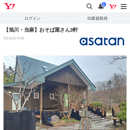
Yahoo! JAPAN
検索
通知
i
ログイン
ID新規取得
【旭川・当麻】おそば屋さん3軒
5/13(水) 9:00