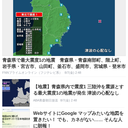
青森県で最大震度1の地震 青森県・青森南部町、階上町、
岩手県・宮古市、山田町、釜石市、盛岡市、宮城県・登米市
FNNプライムオンライン（フジテレビ系）
8/7(金) 2:48
【地震】青森県内で震度1 三陸沖を震源とす
る最大震度1の地震が発生 津波の心配なし
ABA青森朝日放送
8/7(金) 2:48
WebサイトにGoogle マップみたいな地図を
置きたい！ でも、カネがない…… そんな人
に朗報！