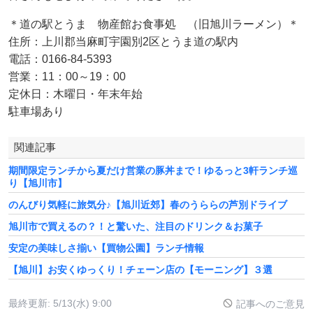
＊道の駅とうま 物産館お食事処 （旧旭川ラーメン）＊
住所：上川郡当麻町宇園別2区とうま道の駅内
電話：0166-84-5393
営業：11：00～19：00
定休日：木曜日・年末年始
駐車場あり
関連記事
期間限定ランチから夏だけ営業の豚丼まで！ゆるっと3軒ランチ巡
り【旭川市】
のんびり気軽に旅気分♪【旭川近郊】春のうららの芦別ドライブ
旭川市で買えるの？！と驚いた、注目のドリンク＆お菓子
安定の美味しさ揃い【買物公園】ランチ情報
【旭川】お安くゆっくり！チェーン店の【モーニング】３選
最終更新:
5/13(水) 9:00
記事へのご意見