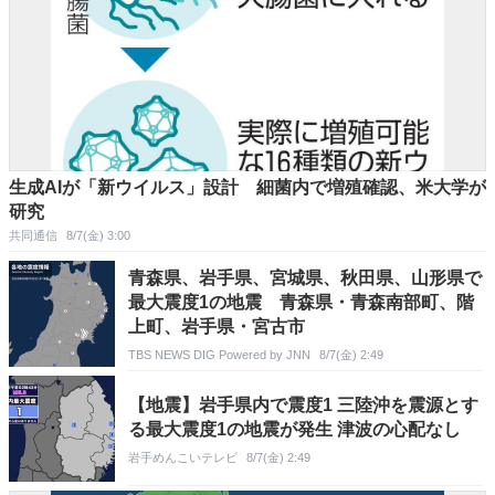
生成AIが「新ウイルス」設計 細菌内で増殖確認、米大学が
研究
共同通信
8/7(金) 3:00
青森県、岩手県、宮城県、秋田県、山形県で
最大震度1の地震 青森県・青森南部町、階
上町、岩手県・宮古市
TBS NEWS DIG Powered by JNN
8/7(金) 2:49
【地震】岩手県内で震度1 三陸沖を震源とす
る最大震度1の地震が発生 津波の心配なし
岩手めんこいテレビ
8/7(金) 2:49