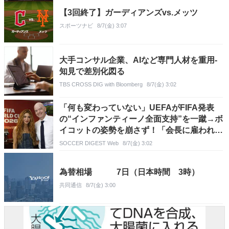
【3回終了】ガーディアンズvs.メッツ
スポーツナビ
8/7(金) 3:07
大手コンサル企業、AIなど専門人材を重用-
知見で差別化図る
TBS CROSS DIG with Bloomberg
8/7(金) 3:02
「何も変わっていない」UEFAがFIFA発表
の“インファンティーノ全面支持”を一蹴→ボ
イコットの姿勢を崩さず！「会長に雇われた
一部の人びとが…」
SOCCER DIGEST Web
8/7(金) 3:02
為替相場 7日（日本時間 3時）
共同通信
8/7(金) 3:00