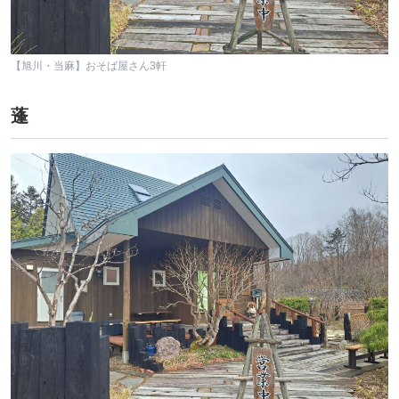
【旭川・当麻】おそば屋さん3軒
蓬