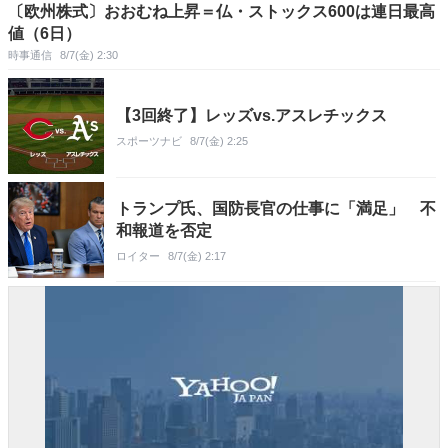
〔欧州株式〕おおむね上昇＝仏・ストックス600は連日最高
値（6日）
時事通信
8/7(金) 2:30
【3回終了】レッズvs.アスレチックス
スポーツナビ
8/7(金) 2:25
トランプ氏、国防長官の仕事に「満足」 不
和報道を否定
ロイター
8/7(金) 2:17