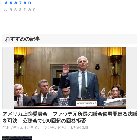
ａｓａｔａｎ
© ａｓａｔａｎ
おすすめの記事
アメリカ上院委員会 ファウチ元所長の議会侮辱罪巡る決議
を可決 公聴会で100回超の回答拒否
FNNプライムオンライン（フジテレビ系）
8/7(金) 3:08