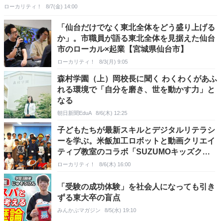
ローカリティ！
8/7(金) 14:00
「仙台だけでなく東北全体をどう盛り上げる
か」。市職員が語る東北全体を見据えた仙台
市のローカル×起業【宮城県仙台市】
ローカリティ！
8/3(月) 9:05
森村学園（上）岡校長に聞く わくわくがあふ
れる環境で「自分を磨き、世を動かす力」と
なる
朝日新聞EduA
8/6(木) 12:25
子どもたちが最新スキルとデジタルリテラシ
ーを学ぶ。米飯加工ロボットと動画クリエイ
ティブ教室のコラボ「SUZUMOキッズクリ
エイター」【東京都練馬区】
ローカリティ！
8/6(木) 16:00
「受験の成功体験」を社会人になっても引き
ずる東大卒の盲点
みんかぶマガジン
8/5(水) 19:10