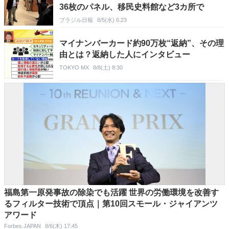
36枚のパネル、移民史料館など3カ所で
ブラジル日報
8/5(水) 6:23
マイナンバーカード約90万枚“返納”、その理
由とは？返納した人にインタビュー
TOKYO MX
8/8(土) 8:30
福島第一原発事故の除染でも活躍 世界の労働環境を改善す
るフィルター技術で頂点｜第10回スモール・ジャイアンツ
アワード
Forbes JAPAN
8/6(木) 17:45