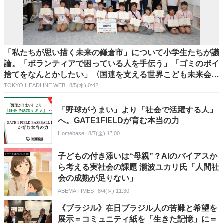
「私たちが思い描く未来の鎌倉市」について小学生たちが議
論。「ボランティアで困っている人を手伝う」「ゴミのポイ
捨てをなんとかしたい」〈国連を支える世界こども未来会
議〉
TOKYO HEADLINE WEB
8/5(水) 0:42
「野球がうまい」より「社会で活躍する人」
へ。GATE1FIELDが育む本当の力
Homebase
8/7(金) 17:00
子どもの付き添いは“母親”？AIのバイアスか
ら考える実社会の課題 瀧波ユカリ氏「人間社
会の成熟が足りない」
ABEMA TIMES
8/4(火) 11:30
《ブラジル》在日ブラジル人の苦難と希望を
展示＝コミュニティ紙を「生きた記憶」に＝