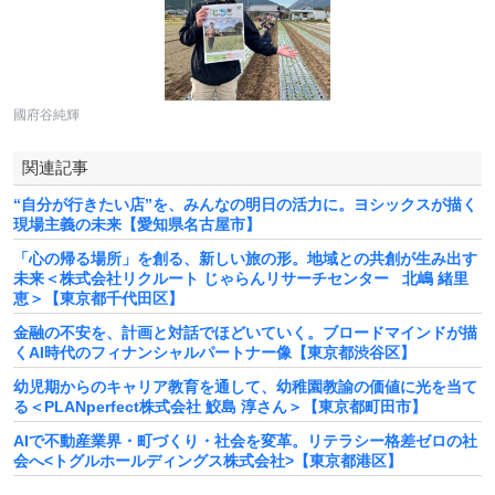
國府谷純輝
関連記事
“自分が行きたい店”を、みんなの明日の活力に。ヨシックスが描く
現場主義の未来【愛知県名古屋市】
「心の帰る場所」を創る、新しい旅の形。地域との共創が生み出す
未来＜株式会社リクルート じゃらんリサーチセンター 北嶋 緒里
恵＞【東京都千代田区】
金融の不安を、計画と対話でほどいていく。ブロードマインドが描
くAI時代のフィナンシャルパートナー像【東京都渋谷区】
幼児期からのキャリア教育を通して、幼稚園教諭の価値に光を当て
る＜PLANperfect株式会社 鮫島 淳さん＞【東京都町田市】
AIで不動産業界・町づくり・社会を変革。リテラシー格差ゼロの社
会へ<トグルホールディングス株式会社>【東京都港区】