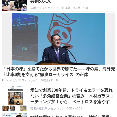
共創の未来
スポーティングニュース日本版
8/3(月) 7:20
「日本の味」を捨てたから世界で勝てた――味の素、海外売
上比率6割を支える“徹底ローカライズ”の正体
ITmedia ビジネスオンライン
8/8(土) 11:30
愛知で創業300年超、トライ＆エラーを恐れ
ない「多角経営企業」の強み 木材ガラスコ
ーティング加工から、ペットロスを癒やす製
品まで
賢者の選択サクセッション
8/5(水) 6:31