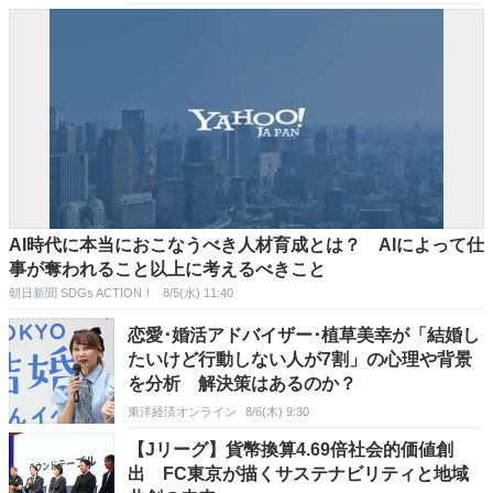
AI時代に本当におこなうべき人材育成とは？ AIによって仕
事が奪われること以上に考えるべきこと
朝日新聞 SDGs ACTION！
8/5(水) 11:40
恋愛･婚活アドバイザー･植草美幸が「結婚し
たいけど行動しない人が7割」の心理や背景
を分析 解決策はあるのか？
東洋経済オンライン
8/6(木) 9:30
【Jリーグ】貨幣換算4.69倍社会的価値創
出 FC東京が描くサステナビリティと地域