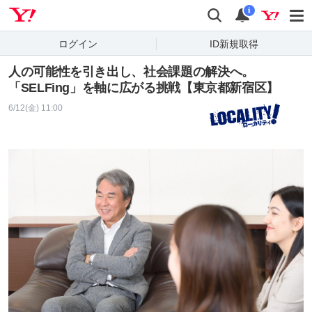
Yahoo! JAPAN
検索
通知
i
ログイン
ID新規取得
人の可能性を引き出し、社会課題の解決へ。
「SELFing」を軸に広がる挑戦【東京都新宿区】
6/12(金) 11:00