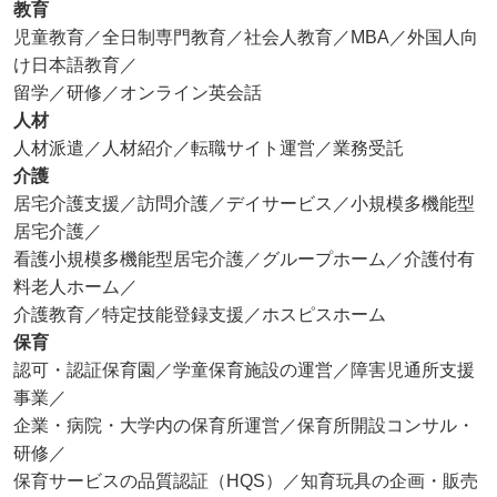
教育
児童教育／全日制専門教育／社会人教育／MBA／外国人向
け日本語教育／
留学／研修／オンライン英会話
人材
人材派遣／人材紹介／転職サイト運営／業務受託
介護
居宅介護支援／訪問介護／デイサービス／小規模多機能型
居宅介護／
看護小規模多機能型居宅介護／グループホーム／介護付有
料老人ホーム／
介護教育／特定技能登録支援／ホスピスホーム
保育
認可・認証保育園／学童保育施設の運営／障害児通所支援
事業／
企業・病院・大学内の保育所運営／保育所開設コンサル・
研修／
保育サービスの品質認証（HQS）／知育玩具の企画・販売