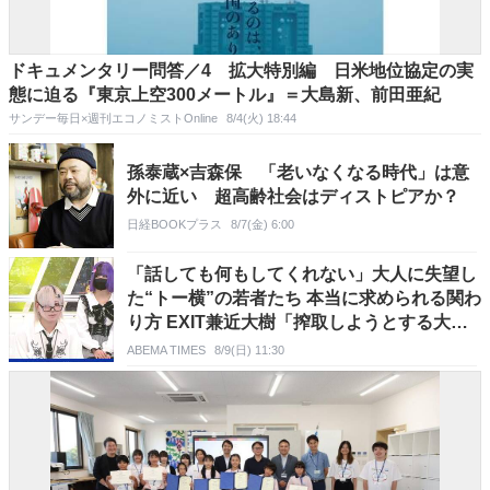
ドキュメンタリー問答／4 拡大特別編 日米地位協定の実
態に迫る『東京上空300メートル』＝大島新、前田亜紀
サンデー毎日×週刊エコノミストOnline
8/4(火) 18:44
孫泰蔵×吉森保 「老いなくなる時代」は意
外に近い 超高齢社会はディストピアか？
日経BOOKプラス
8/7(金) 6:00
「話しても何もしてくれない」大人に失望し
た“トー横”の若者たち 本当に求められる関わ
り方 EXIT兼近大樹「搾取しようとする大人
をどう除外するか」
ABEMA TIMES
8/9(日) 11:30