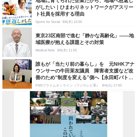
地域に育てられた企業だから、地域へ恩返し
がしたい｜ひまわりネットワークがアスリー
ト社員を採用する理由
Sports for Social
8/6(木) 10:00
東京23区南部で進む「静かな高齢化」――地
域医療が抱える課題とその対策
Medical Note
8/6(木) 11:50
誰もが「当たり前の暮らし」を 元NHKアナ
ウンサーの牛田茉友議員 障害者支援など改
善のため“制度を変える”側へ【永田町バト
ン】
FNNプライムオンライン（フジテレビ系）
8/4(火) 17:00