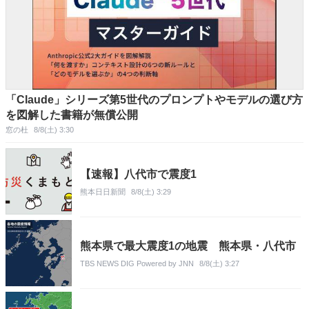
「Claude」シリーズ第5世代のプロンプトやモデルの選び方
を図解した書籍が無償公開
窓の杜
8/8(土) 3:30
【速報】八代市で震度1
熊本日日新聞
8/8(土) 3:29
熊本県で最大震度1の地震 熊本県・八代市
TBS NEWS DIG Powered by JNN
8/8(土) 3:27