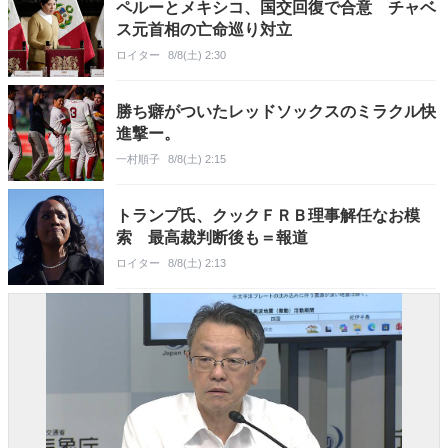
ペルーとメキシコ、国交回復で合意 チャベ
ス元首相の亡命巡り対立
ロイター
8/8(土) 2:30
勝ち癖がついたレッドソックスのミラクル快
進撃ー。
一村順子
8/8(土) 2:15
トランプ氏、クックＦＲＢ理事解任なお模
索 最高裁判断後も＝報道
ロイター
8/8(土) 2:13