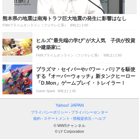
熊本県の地震は南海トラフ巨大地震の発生に影響はなし
FNNプライムオンライン（フジテレビ系）
8/8(土) 2:00
ヒルズ“最先端の学び”が大人気 子供が投資
や建築家に
FNNプライムオンライン（フジテレビ系）
8/8(土) 1:50
プラズマ・セイバーやパワー・バリアを駆使
する『オーバーウォッチ』新タンクヒーロー
「D.Mon」ゲームプレイ・トレイラー！
Game Spark
8/8(土) 1:45
Yahoo! JAPAN
プライバシーポリシー
プライバシーセンター
規約
ステートメント
情報提供元
ヘルプ
© WWSチャンネル
© LY Corporation