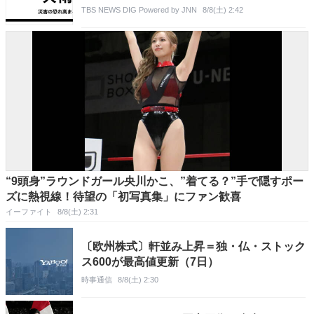
TBS NEWS DIG Powered by JNN
8/8(土) 2:42
“9頭身”ラウンドガール央川かこ、”着てる？”手で隠すポー
ズに熱視線！待望の「初写真集」にファン歓喜
イーファイト
8/8(土) 2:31
〔欧州株式〕軒並み上昇＝独・仏・ストック
ス600が最高値更新（7日）
時事通信
8/8(土) 2:30