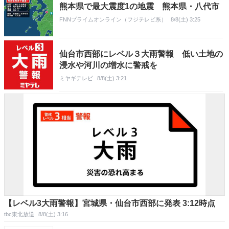
熊本県で最大震度1の地震 熊本県・八代市
FNNプライムオンライン（フジテレビ系）
8/8(土) 3:25
仙台市西部にレベル３大雨警報 低い土地の
浸水や河川の増水に警戒を
ミヤギテレビ
8/8(土) 3:21
【レベル3大雨警報】宮城県・仙台市西部に発表 3:12時点
tbc東北放送
8/8(土) 3:16