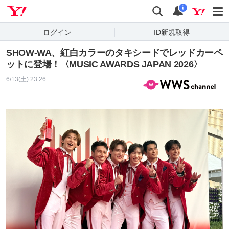
Yahoo! JAPAN
検索
通知
i
ログイン
ID新規取得
SHOW-WA、紅白カラーのタキシードでレッドカーペ
ットに登場！〈MUSIC AWARDS JAPAN 2026〉
6/13(土) 23:26