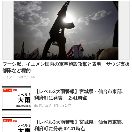
フーシ派、イエメン国内の軍事施設攻撃と表明 サウジ支援
部隊など標的
ロイター
8/8(土) 2:55
【レベル3大雨警報】宮城県・仙台市東部、
利府町に発表 2:41時点
tbc東北放送
8/8(土) 2:47
【レベル3大雨警報】宮城県・仙台市東部、
利府町に発表 02:41時点