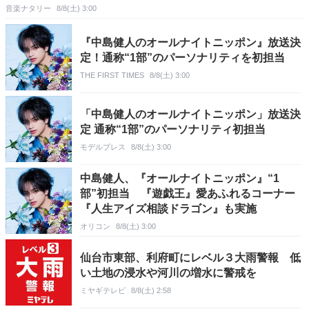
音楽ナタリー
8/8(土) 3:00
『中島健人のオールナイトニッポン』放送決
定！通称“1部”のパーソナリティを初担当
THE FIRST TIMES
8/8(土) 3:00
「中島健人のオールナイトニッポン」放送決
定 通称“1部”のパーソナリティ初担当
モデルプレス
8/8(土) 3:00
中島健人、『オールナイトニッポン』“1
部”初担当 『遊戯王』愛あふれるコーナー
『人生アイズ相談ドラゴン』も実施
オリコン
8/8(土) 3:00
仙台市東部、利府町にレベル３大雨警報 低
い土地の浸水や河川の増水に警戒を
ミヤギテレビ
8/8(土) 2:58