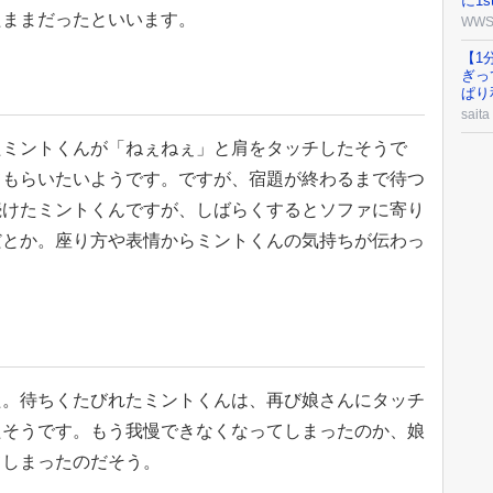
に1s
たままだったといいます。
WW
【1
ぎっ
ぱり
saita
たミントくんが「ねぇねぇ」と肩をタッチしたそうで
てもらいたいようです。ですが、宿題が終わるまで待つ
続けたミントくんですが、しばらくするとソファに寄り
だとか。座り方や表情からミントくんの気持ちが伝わっ
た。待ちくたびれたミントくんは、再び娘さんにタッチ
たそうです。もう我慢できなくなってしまったのか、娘
てしまったのだそう。