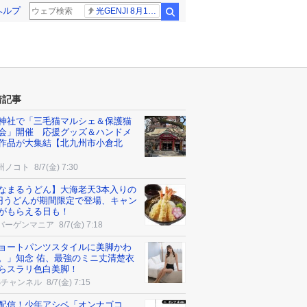
ヘルプ
光GENJI 8月19日
検索
着記事
神社で「三毛猫マルシェ＆保護猫
会」開催 応援グッズ＆ハンドメ
作品が大集結【北九州市小倉北
州ノコト
8/7(金) 7:30
なまるうどん】大海老天3本入りの
0円うどんが期間限定で登場、キャン
がもらえる日も！
バーゲンマニア
8/7(金) 7:18
ョートパンツスタイルに美脚かわ
。」知念 佑、最強のミニ丈清楚衣
らスラリ色白美脚！
Sチャンネル
8/7(金) 7:15
配信！少年アシベ「オンナゴコ