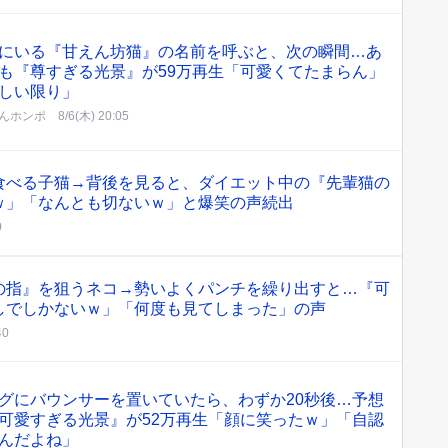
にいる『甘えん坊猫』の名前を呼ぶと、次の瞬間…あ
も『尊すぎる光景』が59万再生「可愛くてたまらん」
しい限り」
んホンポ
8/6(木) 20:05
食べる子猫→背後を見ると、ダイエット中の『先輩猫の
ｗ」「なんとも切ないｗ」と爆笑の声続出
0
の指』を狙うネコ→勢いよくパンチを繰り出すと…『可
しでしかないｗ」「何度も見てしまった」の声
40
グにバウンサーを置いていたら、わずか20秒後…予想
可愛すぎる光景』が52万再生「顔に笑ったｗ」「自認
んだよね」