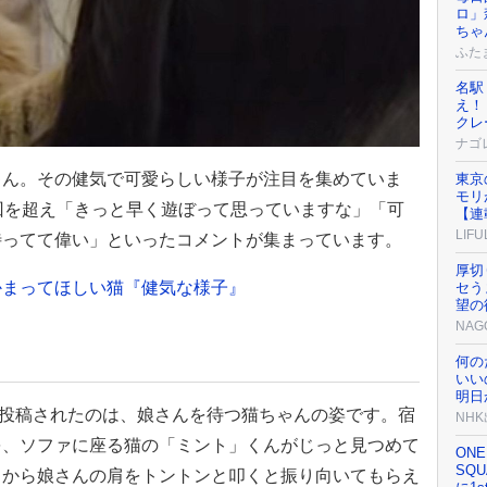
ロ」
ちゃ
ふた
名駅
え！
クレ
ナゴ
ゃん。その健気で可愛らしい様子が注目を集めていま
東京
モリ
回を超え「きっと早く遊ぼって思っていますな」「可
【連
LIFU
待ってて偉い」といったコメントが集まっています。
厚切
かまってほしい猫『健気な様子』
セう
望の
NAG
」
何の
いい
明日
LUB」に投稿されたのは、娘さんを待つ猫ちゃんの姿です。宿
NH
を、ソファに座る猫の「ミント」くんがじっと見つめて
ONE
SQU
ろから娘さんの肩をトントンと叩くと振り向いてもらえ