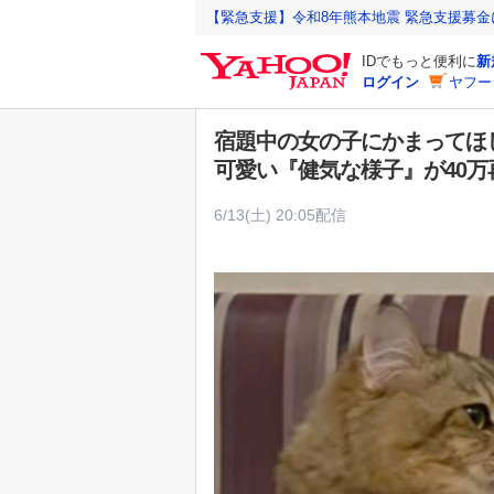
Y
【緊急支援】令和8年熊本地震 緊急支援募
a
IDでもっと便利に
新
h
ログイン
ヤフー
o
o
宿題中の女の子にかまってほ
!
可愛い『健気な様子』が40
J
A
6/13(土) 20:05配信
P
A
N