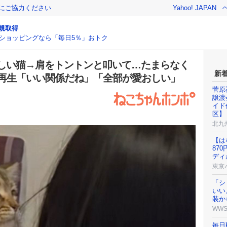
金にご協力ください
Yahoo! JAPAN
規取得
ショッピングなら「毎日5％」おトク
しい猫→肩をトントンと叩いて…たまらなく
新
万再生「いい関係だね」「全部が愛おしい」
菅原
譲渡
イド
区】
北九
【は
87
ディ
東京
「シ
いい
装か
WW
毎日