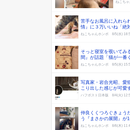
ねこちゃ
苦手なお風呂に入れら
情』に３万いいね「絶
ねこちゃんホンポ
8/5(水) 18:
そっと寝室を覗いてみ
間』が話題「猫が一番
ねこちゃんホンポ
8/5(水) 15:
写真家・岩合光昭、愛猫
こり出した感じが可愛
ハフポスト日本版
8/4(火) 12:
仲良くくつろぐきょう
う『まさかの展開』が1
ねこちゃんホンポ
8/6(木) 11: