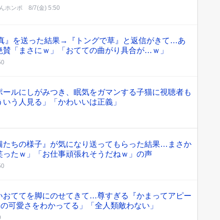
んホンポ
8/7(金) 5:50
写真』を送った結果→『トングで草』と返信がきて…あ
絶賛「まさにｗ」「おてての曲がり具合が…ｗ」
50
ポールにしがみつき、眠気をガマンする子猫に視聴者も
ういう人見る」「かわいいは正義」
猫たちの様子』が気になり送ってもらった結果…まさか
笑ったｗ」「お仕事頑張れそうだねｗ」の声
50
いおててを脚にのせてきて…尊すぎる『かまってアピー
分の可愛さをわかってる」「全人類敵わない」
0