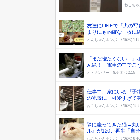
ねこちゃ
友達にLINEで『犬の
まりにも的確な一枚に
わんちゃんホンポ
8/6(木) 11:
「まだ寝たくない…」
ん絶！「電車の中でこ
オトナンサー
8/6(木) 22:15
仕事中、家にいる『子
の光景に「可愛すぎて
ねこちゃんホンポ
8/6(木) 15:
隣に座ってきた猫→丸
ル』が120万再生「自
ねこちゃんホンポ
8/6(木) 8:4