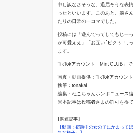
申し訳なさそうな、退屈そうな表
ったといいます。このあと、娘さ
たりの日常の一コマでした。
投稿には「遊んでってしてもじー
が可愛ええ」「お互い｢ビクぅ！｣
ます。
TikTokアカウント「Mint CL
写真・動画提供：TikTokアカウント「
執筆：tonakai
編集：ねこちゃんホンポニュース
※本記事は投稿者さまの許可を得
【関連記事】
【動画：宿題中の女の子にかまって
気な様子』】