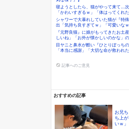
寝ようとしたら、猫がやって来て…次
「かわいすぎるｗ」「体はってくれ
シャワーで大暴れしていた猫が『特
出「気持ち良すぎてｗ」「可愛いな
『元野良猫』に娘がもってきたお土産
しいね」「お外が懐かしいのかな」
目ヤニと鼻水が酷い『ひとりぼっち
「本当に感謝」「大切な命が救われ
記事へのご意見
おすすめの記事
お兄ち
ち上が
いｗ」