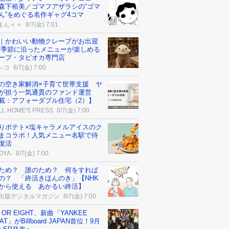
森下裕美／ゴマフアザラシの“ゴマ
ん”をめぐる名作ギャグ4コマ
まん＋＋
8/7(金) 7:01
｜かわいい動物クレープがお出迎
 季節に沿ったメニューが楽しめる
ープ・タピオカ専門店
レコ
8/7(金) 7:00
の空き家解消×子育て世帯支援 ヤ
が担う一気通貫のファンド運営
載：アフォーダブル住宅（2）】
LL HOME'S PRESS
8/7(金) 7:00
りポテト×塩キャラメルアイスのク
まコラボ！人気メニュー名駅で待
復活
OYA.
8/7(金) 7:00
ため？ 誰のため？ 何をすれば
の？ 「終活きほんのき」【NHK
から使える あかるい終活】
K出版デジタルマガジン
8/7(金) 7:00
 OR EIGHT、新曲「YANKEE
AT」がBillboard JAPAN首位！9月