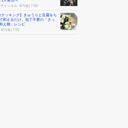
t EP発売へ
Sチャンネル
8/7(金) 7:00
分クッキング】きゅうりと豆腐をち
て和えるだけ。包丁不要の「さっ
和え物」レシピ
8/7(金) 7:00