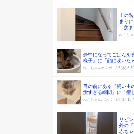
上の階
まりに
「羨ま
ねこちゃ
夢中になってごはんを
様子』に「顔に吹いた
ねこちゃんホンポ
8/6(木) 5:5
目の前にある『飼い主
愛すぎる瞬間』に「癒
ねこちゃんホンポ
8/6(木) 15:
リビン
外の『
赤ちゃ