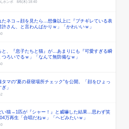
んホンポ
8/6(木) 18:40
れたネコ→顔を見たら…想像以上に『ブチギレている表
対許さん、と言わんばかりｗ」「かわいいｗ」
50
ると、『息子たちと猫』が…あまりにも『可愛すぎる瞬
くつろいでるｗ」「なんて無防備なｗ」
50
タマの“夏の昼寝場所チェック”を公開。「顔をひょっ
すぎ」
52
だい猫→1匹が『シャー！』と威嚇した結果…思わず笑
04万再生「合唱だねｗ」「ヘビみたいｗ」
40