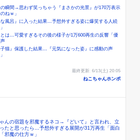
の瞬間→思わず笑っちゃう『まさかの光景』が170万表示
たのねｗ」
殊な風呂』に入った結果…予想外すぎる姿に爆笑する人続
ｗ」
とは…可愛すぎるその後の様子が1万600再生の反響「優
の声
の子猫』保護した結果…『元気になった姿』に感動の声
た」
最終更新:
6/13(土) 20:05
ねこちゃんホンポ
ゃんの宿題を邪魔するネコ→『どいて』と言われ、立
ったと思ったら…予想外すぎる展開が31万再生「面白
「邪魔の仕方ｗ」