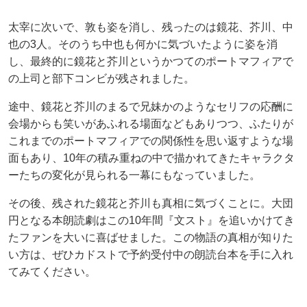
太宰に次いで、敦も姿を消し、残ったのは鏡花、芥川、中
也の3人。そのうち中也も何かに気づいたように姿を消
し、最終的に鏡花と芥川というかつてのポートマフィアで
の上司と部下コンビが残されました。
途中、鏡花と芥川のまるで兄妹かのようなセリフの応酬に
会場からも笑いがあふれる場面などもありつつ、ふたりが
これまでのポートマフィアでの関係性を思い返すような場
面もあり、10年の積み重ねの中で描かれてきたキャラクタ
ーたちの変化が見られる一幕にもなっていました。
その後、残された鏡花と芥川も真相に気づくことに。大団
円となる本朗読劇はこの10年間『文スト』を追いかけてき
たファンを大いに喜ばせました。この物語の真相が知りた
い方は、ぜひカドストで予約受付中の朗読台本を手に入れ
てみてください。