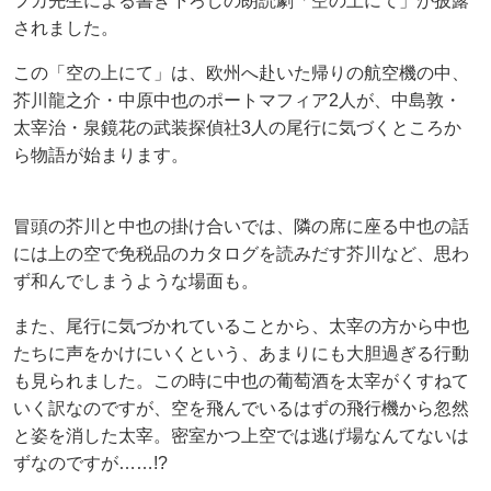
フカ先生による書き下ろしの朗読劇「空の上にて」が披露
されました。
この「空の上にて」は、欧州へ赴いた帰りの航空機の中、
芥川龍之介・中原中也のポートマフィア2人が、中島敦・
太宰治・泉鏡花の武装探偵社3人の尾行に気づくところか
ら物語が始まります。
冒頭の芥川と中也の掛け合いでは、隣の席に座る中也の話
には上の空で免税品のカタログを読みだす芥川など、思わ
ず和んでしまうような場面も。
また、尾行に気づかれていることから、太宰の方から中也
たちに声をかけにいくという、あまりにも大胆過ぎる行動
も見られました。この時に中也の葡萄酒を太宰がくすねて
いく訳なのですが、空を飛んでいるはずの飛行機から忽然
と姿を消した太宰。密室かつ上空では逃げ場なんてないは
ずなのですが……!?