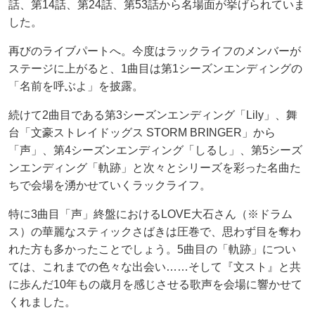
話、第14話、第24話、第53話から名場面が挙げられていま
した。
再びのライブパートへ。今度はラックライフのメンバーが
ステージに上がると、1曲目は第1シーズンエンディングの
「名前を呼ぶよ」を披露。
続けて2曲目である第3シーズンエンディング「Lily」、舞
台「文豪ストレイドッグス STORM BRINGER」から
「声」、第4シーズンエンディング「しるし」、第5シーズ
ンエンディング「軌跡」と次々とシリーズを彩った名曲た
ちで会場を湧かせていくラックライフ。
特に3曲目「声」終盤におけるLOVE大石さん（※ドラム
ス）の華麗なスティックさばきは圧巻で、思わず目を奪わ
れた方も多かったことでしょう。5曲目の「軌跡」につい
ては、これまでの色々な出会い……そして『文スト』と共
に歩んだ10年もの歳月を感じさせる歌声を会場に響かせて
くれました。