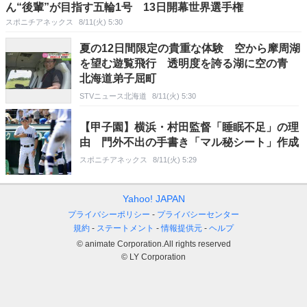
ん“後輩”が目指す五輪1号 13日開幕世界選手権
スポニチアネックス
8/11(火) 5:30
夏の12日間限定の貴重な体験 空から摩周湖
を望む遊覧飛行 透明度を誇る湖に空の青
北海道弟子屈町
STVニュース北海道
8/11(火) 5:30
【甲子園】横浜・村田監督「睡眠不足」の理
由 門外不出の手書き「マル秘シート」作成
スポニチアネックス
8/11(火) 5:29
Yahoo! JAPAN
プライバシーポリシー
プライバシーセンター
規約
ステートメント
情報提供元
ヘルプ
© animate Corporation.All rights reserved
© LY Corporation