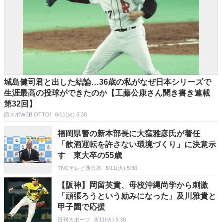
城島健司君と出した結論…36歳の私がなぜ日本シリーズで
生涯最高の投球ができたのか【工藤公康さん聞き書き連載
第32回】
西スポWEB OTTO!
8/11(火) 5:30
福岡県警の新本部長に大窪雅彦氏が着任
「飲酒運転を許さない環境づくり」に決意示
す 東大卒の55歳
TNCテレビ西日本
8/11(火) 5:30
【阪神】岡留英貴、母校沖縄尚学から刺激
「頑張ろうという励みになった」及川雅貴と
甲子園で応援
日刊スポーツ
8/11(火) 5:30