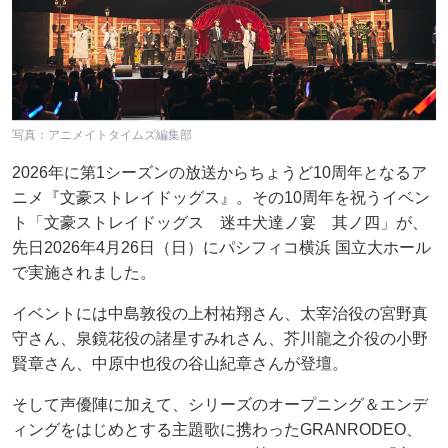
写真：アニメイトタイムズ編集部
2026年に第1シーズンの放送からちょうど10周年となるア
ニメ『文豪ストレイドッグス』。その10周年を祝うイベン
ト「文豪ストレイドッグス 迷ヰ犬達ノ宴 其ノ四」が、
先日2026年4月26日（日）にパシフィコ横浜 国立大ホール
で実施されました。
イベントには中島敦役の上村祐翔さん、太宰治役の宮野真
守さん、泉鏡花役の諸星すみれさん、芥川龍之介役の小野
賢章さん、中原中也役の谷山紀章さんが登壇。
そして声優陣に加えて、シリーズのオープニング＆エンデ
ィングをはじめとする主題歌に携わったGRANRODEO、