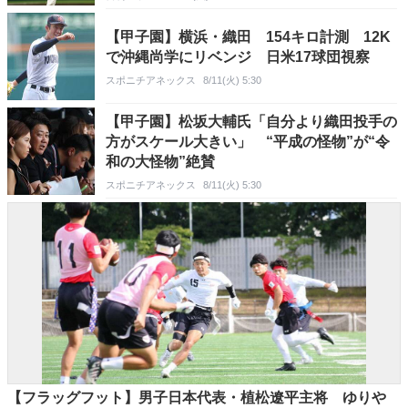
【甲子園】横浜・織田 154キロ計測 12K
で沖縄尚学にリベンジ 日米17球団視察
スポニチアネックス
8/11(火) 5:30
【甲子園】松坂大輔氏「自分より織田投手の
方がスケール大きい」 “平成の怪物”が“令
和の大怪物”絶賛
スポニチアネックス
8/11(火) 5:30
【フラッグフット】男子日本代表・植松遼平主将 ゆりや