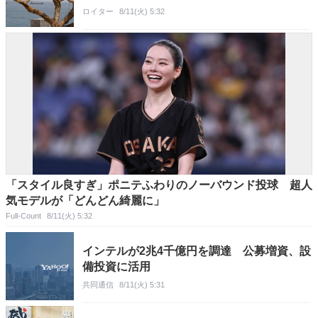
ロイター
8/11(火) 5:32
「スタイル良すぎ」ポニテふわりのノーバウンド投球 超人
気モデルが「どんどん綺麗に」
Full-Count
8/11(火) 5:32
インテルが2兆4千億円を調達 公募増資、設
備投資に活用
共同通信
8/11(火) 5:31