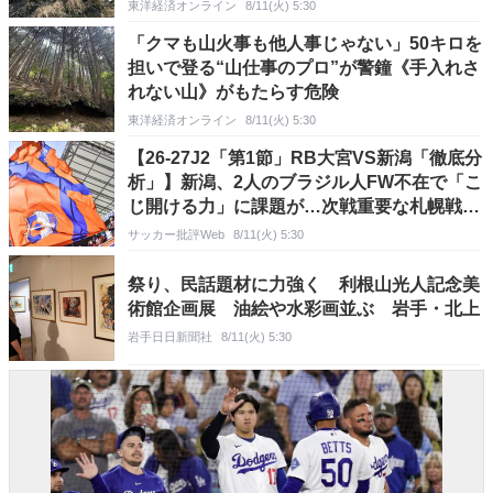
東洋経済オンライン
8/11(火) 5:30
「クマも山火事も他人事じゃない」50キロを
担いで登る“山仕事のプロ”が警鐘《手入れさ
れない山》がもたらす危険
東洋経済オンライン
8/11(火) 5:30
【26-27J2「第1節」RB大宮VS新潟「徹底分
析」】新潟、2人のブラジル人FW不在で「こ
じ開ける力」に課題が…次戦重要な札幌戦
（2）
サッカー批評Web
8/11(火) 5:30
祭り、民話題材に力強く 利根山光人記念美
術館企画展 油絵や水彩画並ぶ 岩手・北上
岩手日日新聞社
8/11(火) 5:30