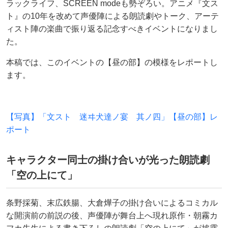
ラックライフ、SCREEN modeも勢ぞろい。アニメ『文ス
ト』の10年を改めて声優陣による朗読劇やトーク、アーテ
ィスト陣の楽曲で振り返る記念すべきイベントになりまし
た。
本稿では、このイベントの【昼の部】の模様をレポートし
ます。
【写真】「文スト 迷ヰ犬達ノ宴 其ノ四」【昼の部】レ
ポート
キャラクター同士の掛け合いが光った朗読劇
「空の上にて」
条野採菊、末広鉄腸、大倉燁子の掛け合いによるコミカル
な開演前の前説の後、声優陣が舞台上へ現れ原作・朝霧カ