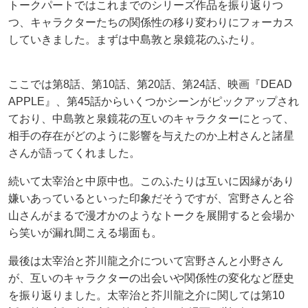
トークパートではこれまでのシリーズ作品を振り返りつ
つ、キャラクターたちの関係性の移り変わりにフォーカス
していきました。まずは中島敦と泉鏡花のふたり。
ここでは第8話、第10話、第20話、第24話、映画『DEAD
APPLE』、第45話からいくつかシーンがピックアップされ
ており、中島敦と泉鏡花の互いのキャラクターにとって、
相手の存在がどのように影響を与えたのか上村さんと諸星
さんが語ってくれました。
続いて太宰治と中原中也。このふたりは互いに因縁があり
嫌いあっているといった印象だそうですが、宮野さんと谷
山さんがまるで漫才かのようなトークを展開すると会場か
ら笑いが漏れ聞こえる場面も。
最後は太宰治と芥川龍之介について宮野さんと小野さん
が、互いのキャラクターの出会いや関係性の変化など歴史
を振り返りました。太宰治と芥川龍之介に関しては第10