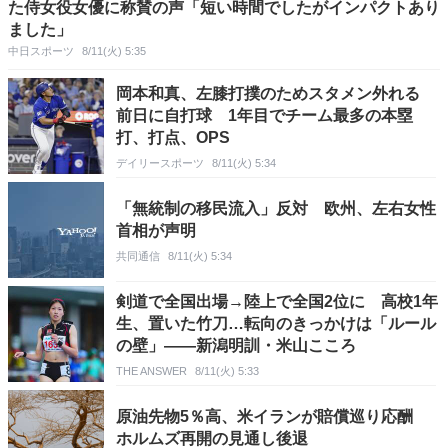
た侍女役女優に称賛の声「短い時間でしたがインパクトあり
ました」
中日スポーツ
8/11(火) 5:35
岡本和真、左膝打撲のためスタメン外れる
前日に自打球 1年目でチーム最多の本塁
打、打点、OPS
デイリースポーツ
8/11(火) 5:34
「無統制の移民流入」反対 欧州、左右女性
首相が声明
共同通信
8/11(火) 5:34
剣道で全国出場→陸上で全国2位に 高校1年
生、置いた竹刀…転向のきっかけは「ルール
の壁」――新潟明訓・米山こころ
THE ANSWER
8/11(火) 5:33
原油先物5％高、米イランが賠償巡り応酬
ホルムズ再開の見通し後退