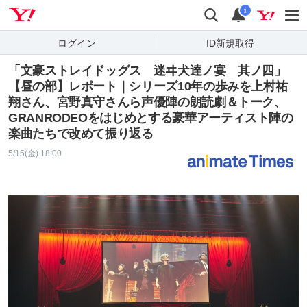
Yahoo! JAPAN
検索
通知
i
ログイン
ID新規取得
「文豪ストレイドッグス 迷ヰ犬達ノ宴 其ノ四」
【昼の部】レポート｜シリーズ10年の歩みを上村祐
翔さん、宮野真守さんら声優陣の朗読劇＆トーク、
GRANRODEOをはじめとする豪華アーティスト陣の
楽曲たちで改めて振り返る
5/15(金) 18:00