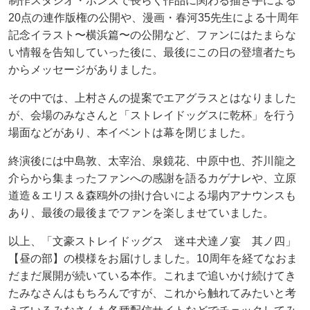
制作スタジオ・ボンズで長らく作品に関わる描き手による
20点の連作版権の公開や、漫画・春河35先生による十周年
記念イラスト〜横浜篇〜の公開など、ファンにはたまらな
い情報を告知していった後に、最後にこの日の登壇者たち
からメッセージがありました。
その中では、上村さんの提案でエアグラスとはなりました
が、会場のみなさんと「ストレイドッグスに乾杯」を行う
場面などがあり、本イベントは幕を閉じました。
終演後には中島敦、太宰治、泉鏡花、中原中也、芥川龍之
介らから集まったファンへの感謝を語るカゲナレや、立原
道造＆エリス＆森鴎外の掛け合いによる場内アナウンスも
あり、最後の最後までファンを楽しませていました。
以上、「文豪ストレイドッグス 迷ヰ犬達ノ宴 其ノ四」
【昼の部】の模様をお届けしました。10周年を経てなおま
だまだ展開が続いている本作。これまで追いかけ続けてき
たみなさんはもちろんですが、これから触れてみたいと考