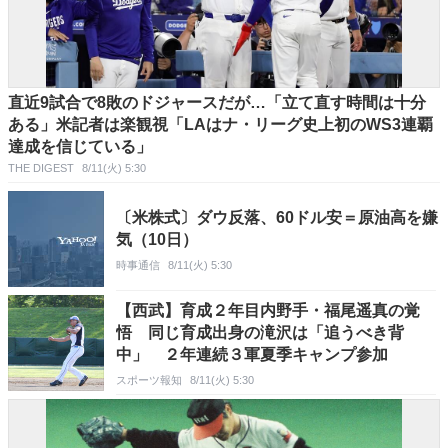
直近9試合で8敗のドジャースだが…「立て直す時間は十分
ある」米記者は楽観視「LAはナ・リーグ史上初のWS3連覇
達成を信じている」
THE DIGEST
8/11(火) 5:30
〔米株式〕ダウ反落、60ドル安＝原油高を嫌
気（10日）
時事通信
8/11(火) 5:30
【西武】育成２年目内野手・福尾遥真の覚
悟 同じ育成出身の滝沢は「追うべき背
中」 ２年連続３軍夏季キャンプ参加
スポーツ報知
8/11(火) 5:30