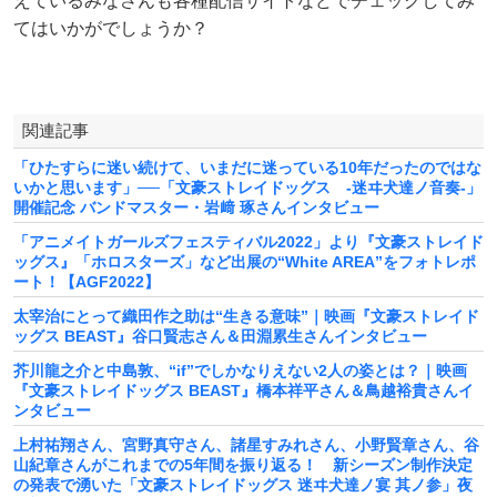
えているみなさんも各種配信サイトなどでチェックしてみ
てはいかがでしょうか？
関連記事
「ひたすらに迷い続けて、いまだに迷っている10年だったのではな
いかと思います」──「文豪ストレイドッグス -迷ヰ犬達ノ音奏-」
開催記念 バンドマスター・岩﨑 琢さんインタビュー
「アニメイトガールズフェスティバル2022」より『文豪ストレイド
ッグス』「ホロスターズ」など出展の“White AREA”をフォトレポ
ート！【AGF2022】
太宰治にとって織田作之助は“生きる意味”｜映画『文豪ストレイド
ッグス BEAST』谷口賢志さん＆田淵累生さんインタビュー
芥川龍之介と中島敦、“if”でしかなりえない2人の姿とは？｜映画
『文豪ストレイドッグス BEAST』橋本祥平さん＆鳥越裕貴さんイ
ンタビュー
上村祐翔さん、宮野真守さん、諸星すみれさん、小野賢章さん、谷
山紀章さんがこれまでの5年間を振り返る！ 新シーズン制作決定
の発表で湧いた「文豪ストレイドッグス 迷ヰ犬達ノ宴 其ノ参」夜