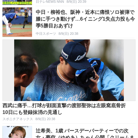
日テレNEWS NNN
8/9(日) 20:39
中日・柳裕也、阪神・近本に痛恨ソロ被弾で
膝に手つき動けず…6イニング1失点力投も今
季5勝目おあずけ
中日スポーツ
8/9(日) 20:38
西武に痛手…打球が顔面直撃の渡部聖弥は左眼窩底骨折
10日にも登録抹消の見通し
スポニチアネックス
8/9(日) 20:38
辻希美、1歳 バースデーパーティーでの次
女・夢空（ゆめあ）ちゃん公開「クリームま