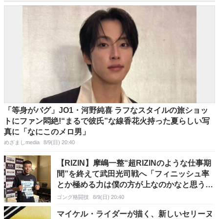
「等身がバグ」JO1・河野純喜 ラフなスタイルの旅ショッ
トにファン悶絶!“まるで彼氏”な線香花火持った夏らしい写
真に「なにこのメロ男」
めざましmedia
8/9(日) 20:40
【RIZIN】摩嶋一整“超RIZINのような仕事期
間”を終えて武田光司戦へ「フィニッシュ率
とか極める力は僕の方が上なのかなと思う」
「しのいで自分が極めたい」
ゴング格闘技
8/9(日) 20:40
マイケル・ライダーが描く、新しいセリーヌ