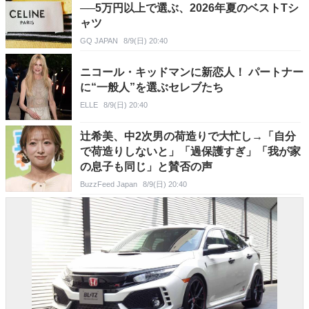
──5万円以上で選ぶ、2026年夏のベストTシ
ャツ
GQ JAPAN
8/9(日) 20:40
ニコール・キッドマンに新恋人！ パートナー
に“一般人”を選ぶセレブたち
ELLE
8/9(日) 20:40
辻希美、中2次男の荷造りで大忙し→「自分
で荷造りしないと」「過保護すぎ」「我が家
の息子も同じ」と賛否の声
BuzzFeed Japan
8/9(日) 20:40