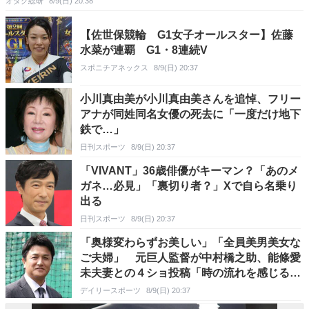
オタク総研
8/9(日) 20:38
【佐世保競輪 G1女子オールスター】佐藤
水菜が連覇 G1・8連続V
スポニチアネックス
8/9(日) 20:37
小川真由美が小川真由美さんを追悼、フリー
アナが同姓同名女優の死去に「一度だけ地下
鉄で…」
日刊スポーツ
8/9(日) 20:37
「VIVANT」36歳俳優がキーマン？「あのメ
ガネ…必見」「裏切り者？」Xで自ら名乗り
出る
日刊スポーツ
8/9(日) 20:37
「奥様変わらずお美しい」「全員美男美女な
ご夫婦」 元巨人監督が中村橋之助、能條愛
未夫妻との４ショ投稿「時の流れを感じる時
間」 ＳＮＳ「奥様久しぶりに拝見しまし
デイリースポーツ
8/9(日) 20:37
た」