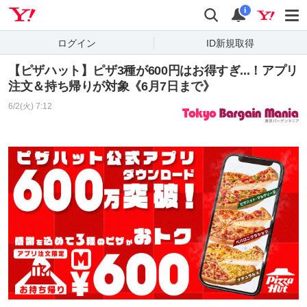
Yahoo! JAPAN
検索
通知
i
ログイン
ID新規取得
【ピザハット】ピザ3種が600円はお得すぎ...！アプリ
注文＆持ち帰りが対象《6月7日まで》
6/2(火) 7:12