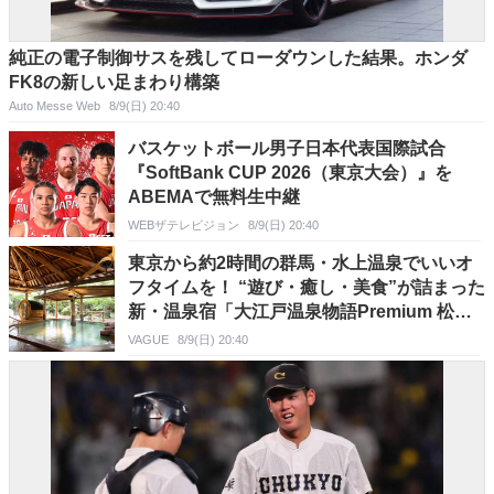
純正の電子制御サスを残してローダウンした結果。ホンダ
FK8の新しい足まわり構築
Auto Messe Web
8/9(日) 20:40
バスケットボール男子日本代表国際試合
『SoftBank CUP 2026（東京大会）』を
ABEMAで無料生中継
WEBザテレビジョン
8/9(日) 20:40
東京から約2時間の群馬・水上温泉でいいオ
フタイムを！ “遊び・癒し・美食”が詰まった
新・温泉宿「大江戸温泉物語Premium 松乃
井」はどこが見どころ？
VAGUE
8/9(日) 20:40