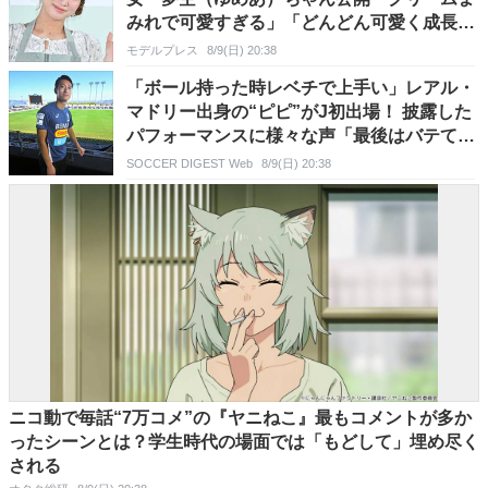
みれで可愛すぎる」「どんどん可愛く成長し
てる」と反響
モデルプレス
8/9(日) 20:38
「ボール持った時レベチで上手い」レアル・
マドリー出身の“ピピ”がJ初出場！ 披露した
パフォーマンスに様々な声「最後はバテてた
ね」「思ってたより…」
SOCCER DIGEST Web
8/9(日) 20:38
ニコ動で毎話“7万コメ”の『ヤニねこ』最もコメントが多か
ったシーンとは？学生時代の場面では「もどして」埋め尽く
される