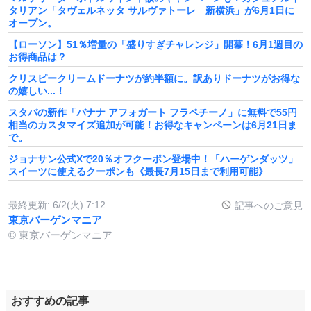
タリアン「タヴェルネッタ サルヴァトーレ 新横浜」が6月1日に
オープン。
【ローソン】51％増量の「盛りすぎチャレンジ」開幕！6月1週目の
お得商品は？
クリスピークリームドーナツが約半額に。訳ありドーナツがお得な
の嬉しい...！
スタバの新作「バナナ アフォガート フラペチーノ」に無料で55円
相当のカスタマイズ追加が可能！お得なキャンペーンは6月21日ま
で。
ジョナサン公式Xで20％オフクーポン登場中！「ハーゲンダッツ」
スイーツに使えるクーポンも《最長7月15日まで利用可能》
最終更新:
6/2(火) 7:12
記事へのご意見
東京バーゲンマニア
© 東京バーゲンマニア
おすすめの記事