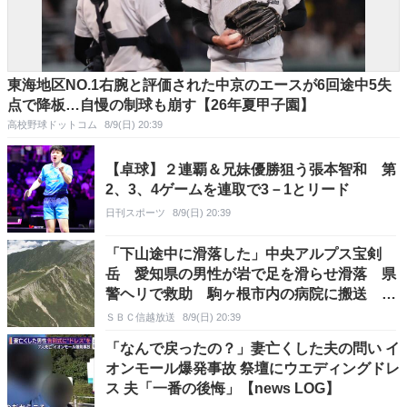
東海地区NO.1右腕と評価された中京のエースが6回途中5失
点で降板…自慢の制球も崩す【26年夏甲子園】
高校野球ドットコム
8/9(日) 20:39
【卓球】２連覇＆兄妹優勝狙う張本智和 第
2、3、4ゲームを連取で3－1とリード
日刊スポーツ
8/9(日) 20:39
「下山途中に滑落した」中央アルプス宝剣
岳 愛知県の男性が岩で足を滑らせ滑落 県
警ヘリで救助 駒ヶ根市内の病院に搬送 長
野
ＳＢＣ信越放送
8/9(日) 20:39
「なんで戻ったの？」妻亡くした夫の問い イ
オンモール爆発事故 祭壇にウエディングドレ
ス 夫「一番の後悔」【news LOG】