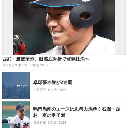
西武・渡部聖弥、眼窩底骨折で登録抹消へ
サンケイスポーツ
8/9(日) 20:36
卓球張本智が2連覇
共同通信
8/9(日) 20:36
鳴門渦潮のエースは思考力渦巻く右腕・西
村 夏の甲子園
毎日新聞
8/9(日) 20:36