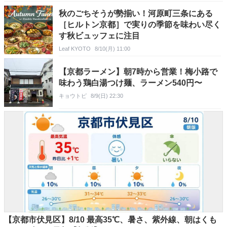
秋のごちそうが勢揃い！河原町三条にある
［ヒルトン京都］で実りの季節を味わい尽く
す秋ビュッフェに注目
Leaf KYOTO
8/10(月) 11:00
【京都ラーメン】朝7時から営業！梅小路で
味わう鶏白湯つけ麺、ラーメン540円〜
キョウトピ
8/9(日) 22:30
【京都市伏見区】8/10 最高35℃、暑さ、紫外線、朝はくも