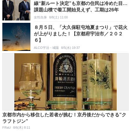
線“新ルート決定”も京都の住民は冷めた目…
課題山積で着工開始見えず、工期は26年
女性自身
8/8(土) 11:00
８月５日、「大久保駐屯地夏まつり」で花火
が上がりました！【京都府宇治市／２０２
６】
ALCO宇治・城陽
8/5(水) 19:37
京都市内から移住した若者が挑む！京丹後だからできる”ク
ラフトジン”
FRaU
8/6(木) 8:11