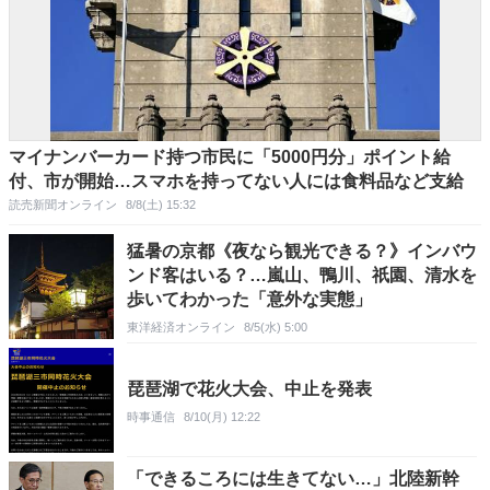
マイナンバーカード持つ市民に「5000円分」ポイント給
付、市が開始…スマホを持ってない人には食料品など支給
読売新聞オンライン
8/8(土) 15:32
猛暑の京都《夜なら観光できる？》インバウ
ンド客はいる？…嵐山、鴨川、祇園、清水を
歩いてわかった「意外な実態」
東洋経済オンライン
8/5(水) 5:00
琵琶湖で花火大会、中止を発表
時事通信
8/10(月) 12:22
「できるころには生きてない…」北陸新幹