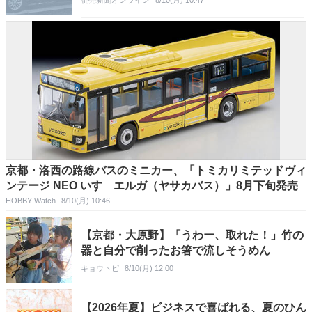
読売新聞オンライン
8/10(月) 10:47
京都・洛西の路線バスのミニカー、「トミカリミテッドヴィ
ンテージ NEO いすゞエルガ（ヤサカバス）」8月下旬発売
HOBBY Watch
8/10(月) 10:46
【京都・大原野】「うわー、取れた！」竹の
器と自分で削ったお箸で流しそうめん
キョウトピ
8/10(月) 12:00
【2026年夏】ビジネスで喜ばれる、夏のひん