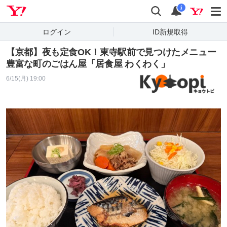
Yahoo! JAPAN
検索
通知
i
ログイン
ID新規取得
【京都】夜も定食OK！東寺駅前で見つけたメニュー
豊富な町のごはん屋「居食屋 わくわく」
6/15(月) 19:00