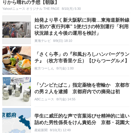
りから晴れの予想【朝版】
Yahoo!ニュース オリジナル THE PAGE
8/10(月) 5:30
始発より早く新大阪駅に到着…東海道新幹線
に初の“夜行列車” 1便だけの特別運行「利用
状況踏まえ今後の運用を検討」
東海テレビ
8/9(日) 18:10
「さくら亭」の『和風おろしハンバーグラン
チ』（枚方市香里ケ丘）【ひらつーグルメ】
枚方つーしん
8/7(金) 1:00
「ゾンビたばこ」指定薬物を密輸か 京都市
の男２人を逮捕 京都府内での摘発は初
ABCニュース
8/7(金) 14:55
学生に威圧的な声で言葉浴びせ精神的に追い
詰めた男性係長をけん責処分 京都・花園大
産経新聞
8/10(月) 12:49