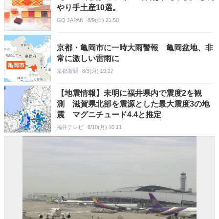
やり手土産10選。
GQ JAPAN
8/9(日) 21:50
京都・亀岡市に一時大雨警報 亀岡盆地、非
常に激しい雷雨に
京都新聞
8/3(月) 19:27
【地震情報】未明に福井県内で震度2を観
測 滋賀県北部を震源とした最大震度3の地
震 マグニチュード4.4と推定
福井テレビ
8/10(月) 10:11