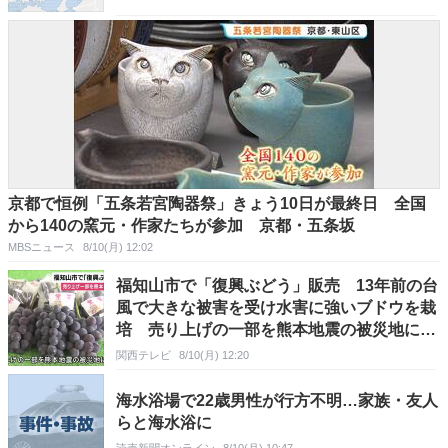
京都で恒例「五条若宮陶器祭」きょう10日が最終日 全国
から140の窯元・作家たちが参加 京都・五条坂
MBSニュース
8/10(月) 12:02
福知山市で「復興ぶどう」販売 13年前の台
風で大きな被害を受け水害に強いブドウを栽
培 売り上げの一部を熊本地震の被災地に寄
付
関西テレビ
8/10(月) 12:20
海水浴場で22歳男性が行方不明…家族・友人
らと海水浴に