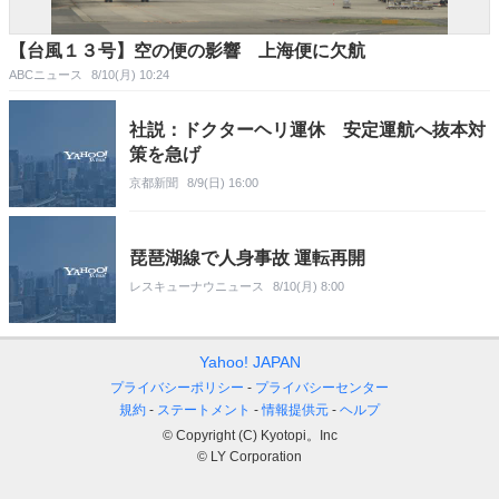
【台風１３号】空の便の影響 上海便に欠航
ABCニュース
8/10(月) 10:24
社説：ドクターヘリ運休 安定運航へ抜本対
策を急げ
京都新聞
8/9(日) 16:00
琵琶湖線で人身事故 運転再開
レスキューナウニュース
8/10(月) 8:00
Yahoo! JAPAN
プライバシーポリシー
プライバシーセンター
規約
ステートメント
情報提供元
ヘルプ
© Copyright (C) Kyotopi。Inc
© LY Corporation