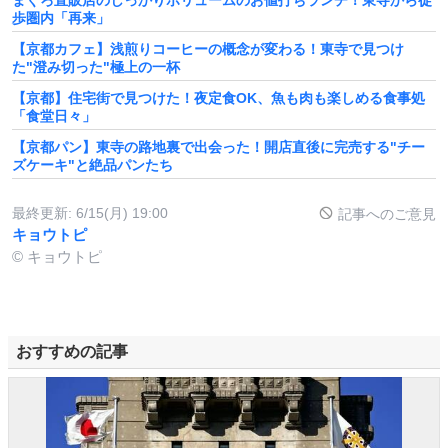
まぐろ直販店のしっかりボリュームのお値打ちランチ！東寺から徒
歩圏内「再来」
【京都カフェ】浅煎りコーヒーの概念が変わる！東寺で見つけ
た"澄み切った"極上の一杯
【京都】住宅街で見つけた！夜定食OK、魚も肉も楽しめる食事処
「食堂日々」
【京都パン】東寺の路地裏で出会った！開店直後に完売する"チー
ズケーキ"と絶品パンたち
最終更新:
6/15(月) 19:00
記事へのご意見
キョウトピ
© キョウトピ
おすすめの記事