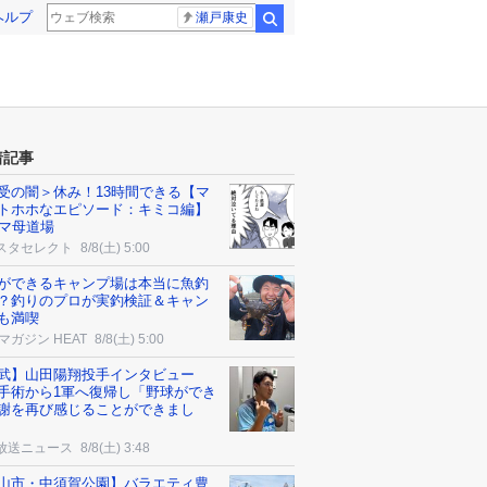
ヘルプ
瀬戸康史
検索
着記事
受の闇＞休み！13時間できる【マ
トホホなエピソード：キミコ編】
コマ母道場
スタセレクト
8/8(土) 5:00
ができるキャンプ場は本当に魚釣
？釣りのプロが実釣検証＆キャン
も満喫
マガジン HEAT
8/8(土) 5:00
武】山田陽翔投手インタビュー
手術から1軍へ復帰し「野球ができ
謝を再び感じることができまし
放送ニュース
8/8(土) 3:48
山市・中須賀公園】バラエティ豊