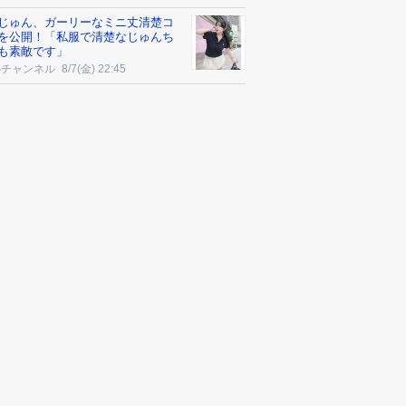
じゅん、ガーリーなミニ丈清楚コ
を公開！「私服で清楚なじゅんち
も素敵です」
Sチャンネル
8/7(金) 22:45