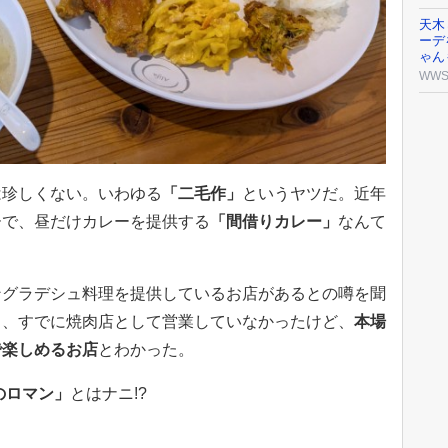
天木
ーデ
ゃん
WW
は珍しくない。いわゆる
「二毛作」
というヤツだ。近年
ーで、昼だけカレーを提供する
「間借りカレー」
なんて
ングラデシュ料理を提供しているお店があるとの噂を聞
ろ、すでに焼肉店として営業していなかったけど、
本場
で楽しめるお店
とわかった。
のロマン」
とはナニ!?