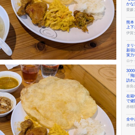
かな
愛媛
熊本
上下
伊賀
タリ
新宿
実力
ロケ
30
「飛
訪れ
奈良
在籍
で健
赤穂
全中
赤穂