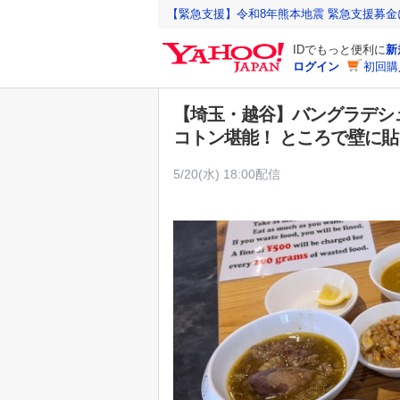
Y
【緊急支援】令和8年熊本地震 緊急支援募
a
IDでもっと便利に
新
h
ログイン
初回購
o
o
【埼玉・越谷】バングラデシュ
!
コトン堪能！ ところで壁に貼
J
A
5/20(水) 18:00配信
P
A
N