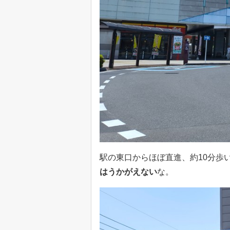
駅の東口からほぼ直進、約10分歩
はうかがえない
な。