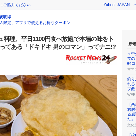
金にご協力ください
Yahoo! JAPAN
規取得
入限定、アプリで使えるお得なクーポン
料理、平日1100円食べ放題で本場の味をト
新
ってある「ドキドキ 男のロマン」ってナニ!?
＜中
マの
#4
ママ
釣り
れる
プ飯
WEB
【西
右肘
る感
た」
文化
【松