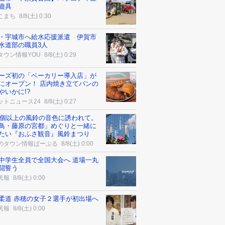
遊具
こまち
8/8(土) 0:30
・宇城市へ給水応援派遣 伊賀市
水道部の職員3人
タウン情報YOU
8/8(土) 0:29
ーズ初の「ベーカリー導入店」が
にオープン！ 店内焼き立てパンの
やいかに!?
ットニュース24
8/8(土) 0:27
00個以上の風鈴の音色に誘われて。
鳥・藤原の宮都」めぐりと一緒に
たい『おふさ観音』風鈴まつり
のタウン情報ぱーぷる
8/8(土) 0:00
中学生全員で全国大会へ 道場一丸
闘誓う
民報
8/8(土) 0:00
柔道 赤穂の女子２選手が初出場へ
民報
8/8(土) 0:00