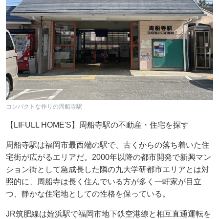
コンパクトな作りの周船寺駅
【LIFULL HOME'S】周船寺駅の不動産・住宅を探す
周船寺駅は福岡市最西端の駅で、古くからの落ち着いた住
宅街が広がるエリアだ。2000年以降の都市開発で新興マン
ション街として急成長した隣の九大学研都市エリアとは対
照的に、周船寺は長く住んでいる方が多く一軒家が目立
つ、静かな住宅地としての性格を保っている。
JR筑肥線は姪浜駅で福岡市地下鉄空港線と相互直通運転を