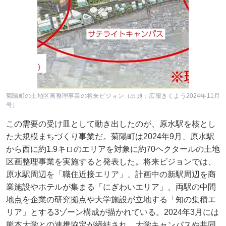
菊陽町の土地区画整理事業の将来ビジョン（出典：広報きくよう2024年11月
号）
この需要の受け皿として動き出したのが、原水駅を核とし
た大規模まちづくり事業だ。菊陽町は2024年9月、原水駅
から西に約1.9キロのエリアを対象に約70ヘクタールの土地
区画整理事業を実施すると発表した。将来ビジョンでは、
原水駅周辺を「職住近接エリア」、計画中の新駅周辺を商
業施設やホテルが集まる「にぎわいエリア」、両駅の中間
地点を企業の研究拠点や大学施設が立地する「知の集積エ
リア」とする3ゾーン構成が描かれている。2024年3月には
熊本大学との連携協定が締結され、大学キャンパスや共同