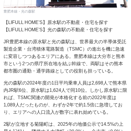
豊肥本線・光の森駅
【LIFULL HOME'S】原水駅の不動産・住宅を探す
【LIFULL HOME'S】光の森駅の不動産・住宅を探す
JR豊肥本線の原水駅と光の森駅は、世界最大の半導体受託
製造企業・台湾積体電路製造（TSMC）の進出を機に急速
に変容しつつあるエリアにある。豊肥本線は大分市と熊本
市という2つの県庁所在地を結ぶ幹線で、両駅はその熊本
都市圏の通勤・通学路線としての役割も担っている。
光の森駅の2024年度の1日平均乗車人員は2,698人で熊本県
内JR駅6位、原水駅は1,624人で同10位。しかし原水駅に限
れば、TSMC関連の開発が本格化する前の2022年度は
1,089人だったものが、わずか2年で約1.5倍に急増してお
り、エリアへの人口流入が数字に表れ始めている。
2駅が立地する菊陽町は、2025年の地価公示で14.5%の上