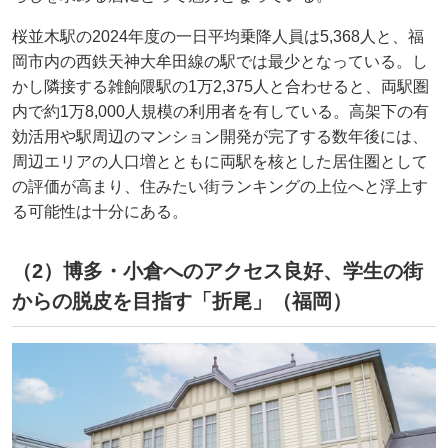
桜並木駅の2024年度の一日平均乗降人員は5,368人と、福
岡市内の西鉄天神大牟田線の駅では最少となっている。し
かし隣接する雑餉隈駅の1万2,375人と合わせると、両駅圏
内で約1万8,000人規模の利用者を有している。高架下の有
効活用や駅周辺のマンション開発が完了する数年後には、
周辺エリアの人口増とともに両駅を核とした居住圏として
の評価が高まり、住みたい街ランキングの上位へと浮上す
る可能性は十分にある。
（2）博多・小倉へのアクセス良好、学生の街
からの脱皮を目指す「折尾」（福岡）