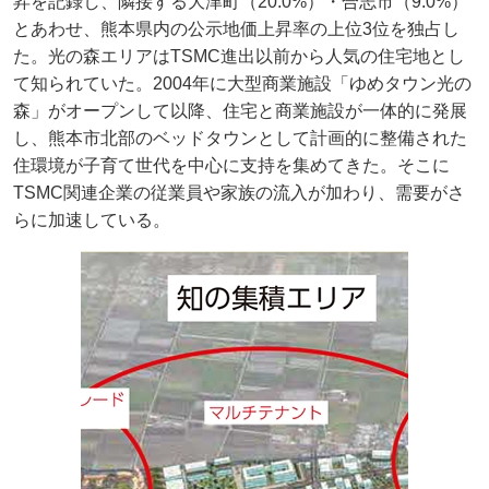
昇を記録し、隣接する大津町（20.0%）・合志市（9.0%）
とあわせ、熊本県内の公示地価上昇率の上位3位を独占し
た。光の森エリアはTSMC進出以前から人気の住宅地とし
て知られていた。2004年に大型商業施設「ゆめタウン光の
森」がオープンして以降、住宅と商業施設が一体的に発展
し、熊本市北部のベッドタウンとして計画的に整備された
住環境が子育て世代を中心に支持を集めてきた。そこに
TSMC関連企業の従業員や家族の流入が加わり、需要がさ
らに加速している。