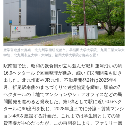
産学官連携の拠点・北九州学術研究都市。早稲田大学大学院、九州工業大学大
学院、北九州市立大学・大学院、福岡大学大学院が拠点を置く
駅南側では、昭和の飲食街が立ち並んだ堀川運河沿いの約
16.9ヘクタールで区画整理が進み、続いて民間開発も動き
出した。北九州市やJR九州、不動産開発2社は2025年4
月、折尾駅南側のまちづくりで連携協定を締結。駅前の7
ヘクタールの土地でマンションやシェアオフィスなどの民
間開発を進めると発表した。第1弾として駅に近い0.6ヘク
タールに90億円を投じ、2028年度までに分譲・賃貸マンシ
ョン4棟を建設する計画だ。これまでは学生街としての賃
貸需要が中心だったが、この再開発により、ファミリー層