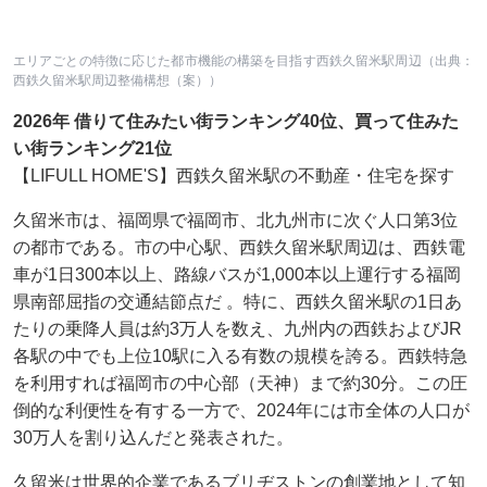
エリアごとの特徴に応じた都市機能の構築を目指す西鉄久留米駅周辺（出典：
西鉄久留米駅周辺整備構想（案））
2026年 借りて住みたい街ランキング40位、買って住みた
い街ランキング21位
【LIFULL HOME'S】西鉄久留米駅の不動産・住宅を探す
久留米市は、福岡県で福岡市、北九州市に次ぐ人口第3位
の都市である。市の中心駅、西鉄久留米駅周辺は、西鉄電
車が1日300本以上、路線バスが1,000本以上運行する福岡
県南部屈指の交通結節点だ 。特に、西鉄久留米駅の1日あ
たりの乗降人員は約3万人を数え、九州内の西鉄およびJR
各駅の中でも上位10駅に入る有数の規模を誇る。西鉄特急
を利用すれば福岡市の中心部（天神）まで約30分。この圧
倒的な利便性を有する一方で、2024年には市全体の人口が
30万人を割り込んだと発表された。
久留米は世界的企業であるブリヂストンの創業地として知