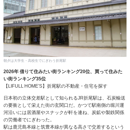
朝夕は大学生・高校生でにぎわう折尾駅
2026年 借りて住みたい街ランキング20位、買って住みた
い街ランキング35位
【LIFULL HOME'S】折尾駅の不動産・住宅を探す
日本初の立体交差駅として知られるJR折尾駅は、石炭輸送
の要衝として栄えた街の玄関口だ。かつて駅南側の堀川運
河沿いには居酒屋やスナックが軒を連ね、炭鉱や製鉄関係
の労働者でにぎわった。
駅は鹿児島本線と筑豊本線が異なる高さで交差するという