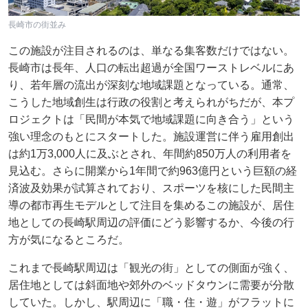
長崎市の街並み
この施設が注目されるのは、単なる集客数だけではない。
長崎市は長年、人口の転出超過が全国ワーストレベルにあ
り、若年層の流出が深刻な地域課題となっている。通常、
こうした地域創生は行政の役割と考えられがちだが、本プ
ロジェクトは「民間が本気で地域課題に向き合う」という
強い理念のもとにスタートした。施設運営に伴う雇用創出
は約1万3,000人に及ぶとされ、年間約850万人の利用者を
見込む。さらに開業から1年間で約963億円という巨額の経
済波及効果が試算されており、スポーツを核にした民間主
導の都市再生モデルとして注目を集めるこの施設が、居住
地としての長崎駅周辺の評価にどう影響するか、今後の行
方が気になるところだ。
これまで長崎駅周辺は「観光の街」としての側面が強く、
居住地としては斜面地や郊外のベッドタウンに需要が分散
していた。しかし、駅周辺に「職・住・遊」がフラットに