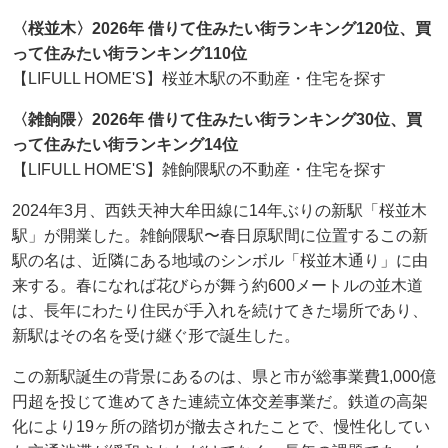
〈桜並木〉2026年 借りて住みたい街ランキング120位、買
って住みたい街ランキング110位
【LIFULL HOME'S】桜並木駅の不動産・住宅を探す
〈雑餉隈〉2026年 借りて住みたい街ランキング30位、買
って住みたい街ランキング14位
【LIFULL HOME'S】雑餉隈駅の不動産・住宅を探す
2024年3月、西鉄天神大牟田線に14年ぶりの新駅「桜並木
駅」が開業した。雑餉隈駅〜春日原駅間に位置するこの新
駅の名は、近隣にある地域のシンボル「桜並木通り」に由
来する。春になれば花びらが舞う約600メートルの並木道
は、長年にわたり住民が手入れを続けてきた場所であり、
新駅はその名を受け継ぐ形で誕生した。
この新駅誕生の背景にあるのは、県と市が総事業費1,000億
円超を投じて進めてきた連続立体交差事業だ。鉄道の高架
化により19ヶ所の踏切が撤去されたことで、慢性化してい