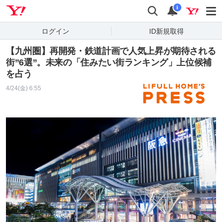
Yahoo! JAPAN
検索
通知
i
ログイン
ID新規取得
【九州圏】再開発・鉄道計画で人気上昇が期待される
街”6選”。未来の「住みたい街ランキング」上位候補
を占う
4/24(金) 6:55