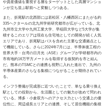
や資産価値を重視する層をターゲットとした高層マンショ
ンが立ち並ぶ駅前へと変貌しつつある。
また、折尾駅の北西部には若松区・八幡西区にまたがる約
335ヘクタールの北九州学術研究都市が広がっている。北
九州市立大学や九州工業大学、早稲田大学など5大学が集
積するこのエリアは現在も住宅地としての開発が続く人気
エリアであり、折尾駅はバスを含めた主要な交通拠点とし
て機能している。さらに2024年7月には、半導体後工程の
世界大手・台湾の日月光（ASE）グループが学研都市内の
市有地約16万平方メートルを取得する仮契約を市と結ん
だ。熊本のTSMCとの連携も視野に入れた進出で、九州の
半導体産業のさらなる集積につながることが期待されてい
る。
インフラ整備が完成形に近づいたことで、単なる乗り換え
駅としての役割から、生活圏としての魅力が改めて問われ
ている。博多・小倉双方へのアクセス力という交通上の優
位性に、周辺成長エリアとの連携、そして居住機能の集積