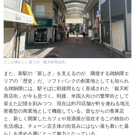
どこか懐かしい造りの「銀天町商店街」
また、新駅の「新しさ」を支えるのが、隣接する雑餉隈エ
リアの「歴史」だ。ソフトバンクの創業地としても知られ
る雑餉隈には、駅そばに戦後間もなく形成された「銀天町
商店街」が今も息づく。戦後、米国人向けの繁華街として
栄えた記憶を刻みつつ、現在は約70店舗が軒を連ねる地元
密着型の商業地として機能している。昔ながらの青果店
と、新しく開業したカフェや居酒屋が混在するこの独自の
生活感は、チェーン店主体の街並みにはない落ち着いた暮
らしを求める層にとって魅力となっている。