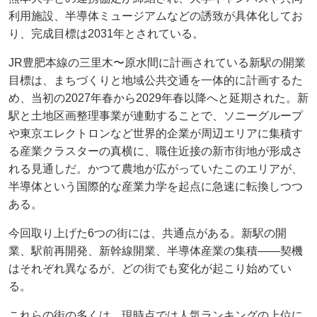
利用施設、半導体ミュージアムなどの誘致が具体化してお
り、完成目標は2031年とされている。
JR豊肥本線の三里木〜原水間に計画されている新駅の開業
目標は、まちづくりと地域公共交通を一体的に計画するた
め、当初の2027年春から2029年春以降へと延期された。新
駅と土地区画整理事業が連動することで、ソニーグループ
や東京エレクトロンなど世界的企業が周辺エリアに集積す
る産業クラスターの真横に、職住近接の新市街地が形成さ
れる見通しだ。かつて農地が広がっていたこのエリアが、
半導体という国際的な産業力学を起点に急速に転換しつつ
ある。
今回取り上げた6つの街には、共通点がある。新駅の開
業、駅前再開発、新幹線開業、半導体産業の集積——契機
はそれぞれ異なるが、どの街でも変化が起こり始めてい
る。
これらの街の多くは、現時点では人気ランキングの上位に