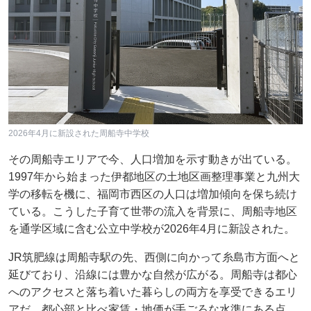
2026年4月に新設された周船寺中学校
その周船寺エリアで今、人口増加を示す動きが出ている。
1997年から始まった伊都地区の土地区画整理事業と九州大
学の移転を機に、福岡市西区の人口は増加傾向を保ち続け
ている。こうした子育て世帯の流入を背景に、周船寺地区
を通学区域に含む公立中学校が2026年4月に新設された。
JR筑肥線は周船寺駅の先、西側に向かって糸島市方面へと
延びており、沿線には豊かな自然が広がる。周船寺は都心
へのアクセスと落ち着いた暮らしの両方を享受できるエリ
アだ。都心部と比べ家賃・地価が手ごろな水準にある点