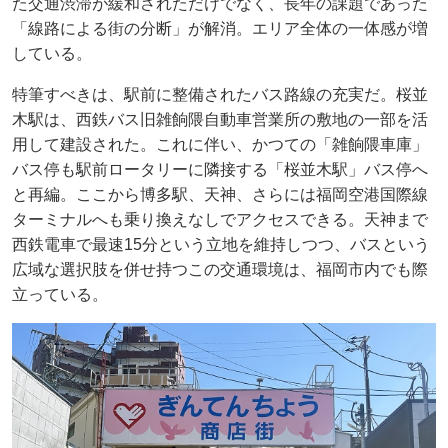
た交通渋滞が緩和されただけでなく、長年の課題であった
「線路による街の分断」が解消。エリア全体の一体感が増
している。
特筆すべきは、駅前に整備されたバス路線の充実だ。桜並
木駅は、西鉄バス旧雑餉隈自動車営業所の敷地の一部を活
用して建設された。これに伴い、かつての「雑餉隈車庫」
バス停も駅前ロータリーに隣接する「桜並木駅」バス停へ
と再編。ここから博多駅、天神、さらには福岡空港国際線
ターミナルへも乗り換えなしでアクセスできる。天神まで
西鉄電車で最速15分という立地を維持しつつ、バスという
広域な選択肢を併せ持つこの交通環境は、福岡市内でも際
立っている。