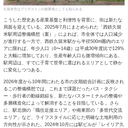
久留米市はブリヂストンの創業地としても知られる
こうした歴史ある産業基盤と利便性を背景に、街は新たな
局面を迎えている。2025年7月にまとめられた「西鉄久留
米駅周辺整備構想（案）」によれば、市全体では人口減少
が進行する一方で、西鉄久留米駅から半径500m圏内のエリ
アに限れば、年少人口（0〜14歳）は平成30年度比で129%
と大幅に増加しており、生産年齢人口も微増傾向にある。
駅周辺は、すでに子育て世帯に選ばれるエリアとして静か
に変化しつつある。
2026年度から10年間にわたる市の次期総合計画に反映され
るこの整備構想では、これまで課題だったバス・タクシ
ー・歩行者の動線錯綜を、新たなバスターミナルの整備や
多層構造化によって解消することを目指している 。さら
に、駅北側の「職住近接エリア」や南東部の「多世代交流
エリア」など、ライフスタイルに応じた明確な土地利用の
方向性が示された。2024年10月には駅ビルが「レイリア久