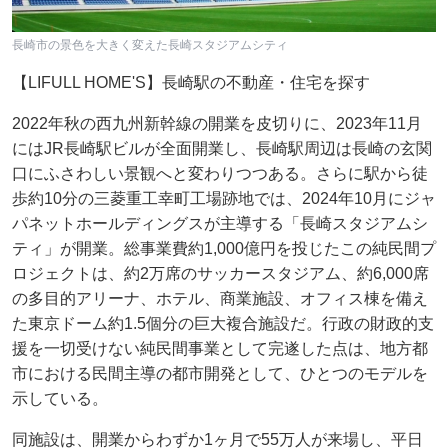
長崎市の景色を大きく変えた長崎スタジアムシティ
【LIFULL HOME'S】長崎駅の不動産・住宅を探す
2022年秋の西九州新幹線の開業を皮切りに、2023年11月
にはJR長崎駅ビルが全面開業し、長崎駅周辺は長崎の玄関
口にふさわしい景観へと変わりつつある。さらに駅から徒
歩約10分の三菱重工幸町工場跡地では、2024年10月にジャ
パネットホールディングスが主導する「長崎スタジアムシ
ティ」が開業。総事業費約1,000億円を投じたこの純民間プ
ロジェクトは、約2万席のサッカースタジアム、約6,000席
の多目的アリーナ、ホテル、商業施設、オフィス棟を備え
た東京ドーム約1.5個分の巨大複合施設だ。行政の財政的支
援を一切受けない純民間事業として完遂した点は、地方都
市における民間主導の都市開発として、ひとつのモデルを
示している。
同施設は、開業からわずか1ヶ月で55万人が来場し、平日