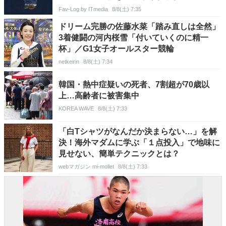
Fav-Log by ITmedia
8/8(土) 7:35
ドリーム完勝の佐藤水菜「踏み直しは全然」
3着健闘の河内桜雪「付いていくのに精一
杯」／G1女子オールスター競輪
netkeirin
8/8(土) 7:34
韓国・熱中症疑いの死者、7割超が70歳以
上…高齢者に被害集中
KOREA WAVE
8/8(土) 7:33
「白Tシャツがなんだか決まらない…」を解
決！海外マダムに学ぶ「１点投入」で地味に
見せない、簡単テクニックとは？
webマガジン mi-mollet
8/8(土) 7:33