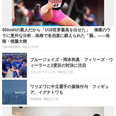
400mHの素人だから「U18世界最高を出せた」 偉業のウ
ラに意外な分析…洛南で名伯楽に鍛えられた「脳」――洛
南・後藤大樹
THE ANSWER
8/8(土) 7:33
ブルージェイズ・岡本和真 フィリーズ・ウ
ィーラーと2度目の対決に注目
スポニチアネックス
8/8(土) 7:33
ワリエワに中立選手の資格付与 フィギュ
ア、イグナトワも
共同通信
8/8(土) 7:31