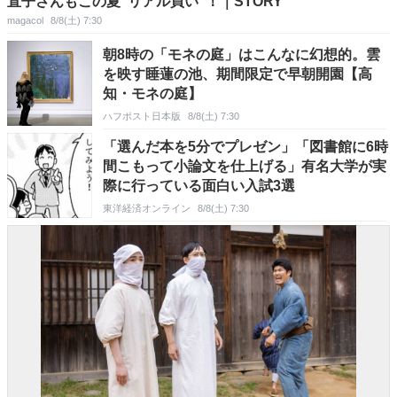
直子さんもこの夏”リアル買い”！｜STORY
magacol
8/8(土) 7:30
朝8時の「モネの庭」はこんなに幻想的。雲
を映す睡蓮の池、期間限定で早朝開園【高
知・モネの庭】
ハフポスト日本版
8/8(土) 7:30
「選んだ本を5分でプレゼン」「図書館に6時
間こもって小論文を仕上げる」有名大学が実
際に行っている面白い入試3選
東洋経済オンライン
8/8(土) 7:30