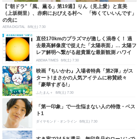
【“朝ドラ”「風、薫る」第19週】りん（見上愛）と直美
（上坂樹里）、赤痢におびえる村へ 「怖くていいんです」
の先に
AERA DIGITAL
8/8(土) 7:30
直径170kmのプラズマが激しく渦巻く！ 過
去最高解像度で捉えた「太陽表面」… 太陽フ
レア解明へ繋がる超貴重な最新観測 ハワイ
ABEMA TIMES
8/8(土) 7:30
映画『ちいかわ』入場者特典「第2弾」がス
タート!まさかの人気アイテムに称賛続々
「豪華すぎる!」
ふたまん＋
8/8(土) 7:30
「第一印象」で一生悩まない人の特徴・ベス
ト1
ダイヤモンド・オンライン
8/8(土) 7:30
すき家で24.5％還元、無印良品やローソンで