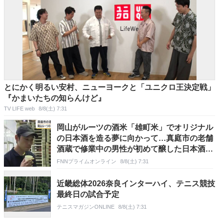
とにかく明るい安村、ニューヨークと「ユニクロ王決定戦」
『かまいたちの知らんけど』
TV LIFE web
8/8(土) 7:31
岡山がルーツの酒米「雄町米」でオリジナル
の日本酒を造る夢に向かって…真庭市の老舗
酒蔵で修業中の男性が初めて醸した日本酒の
味【岡山発】
FNNプライムオンライン
8/8(土) 7:31
近畿総体2026奈良インターハイ、テニス競技
最終日の試合予定
テニスマガジンONLINE
8/8(土) 7:31