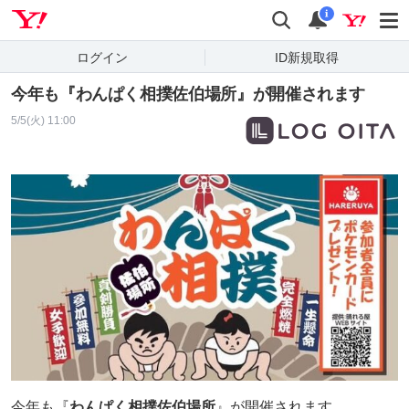
Yahoo! JAPAN
検索
通知
i
ログイン
ID新規取得
今年も『わんぱく相撲佐伯場所』が開催されます
5/5(火) 11:00
今年も『
わんぱく相撲佐伯場所
』が開催されます。