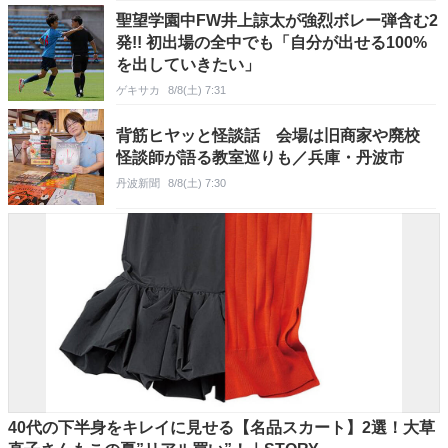
聖望学園中FW井上諒太が強烈ボレー弾含む2
発!! 初出場の全中でも「自分が出せる100%
を出していきたい」
ゲキサカ
8/8(土) 7:31
背筋ヒヤッと怪談話 会場は旧商家や廃校
怪談師が語る教室巡りも／兵庫・丹波市
丹波新聞
8/8(土) 7:30
40代の下半身をキレイに見せる【名品スカート】2選！大草