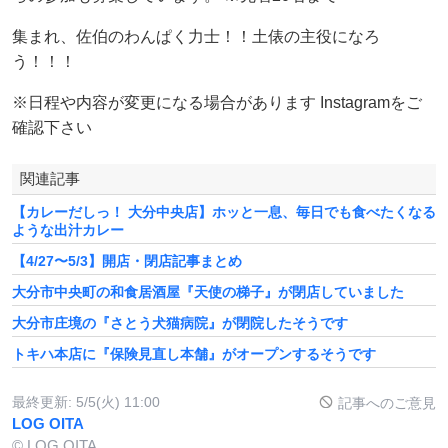
集まれ、佐伯のわんぱく力士！！土俵の主役になろ
う！！！
※日程や内容が変更になる場合があります Instagramをご
確認下さい
関連記事
【カレーだしっ！ 大分中央店】ホッと一息、毎日でも食べたくなる
ような出汁カレー
【4/27〜5/3】開店・閉店記事まとめ
大分市中央町の和食居酒屋『天使の梯子』が閉店していました
大分市庄境の『さとう犬猫病院』が閉院したそうです
トキハ本店に『保険見直し本舗』がオープンするそうです
最終更新:
5/5(火) 11:00
記事へのご意見
LOG OITA
© LOG OITA