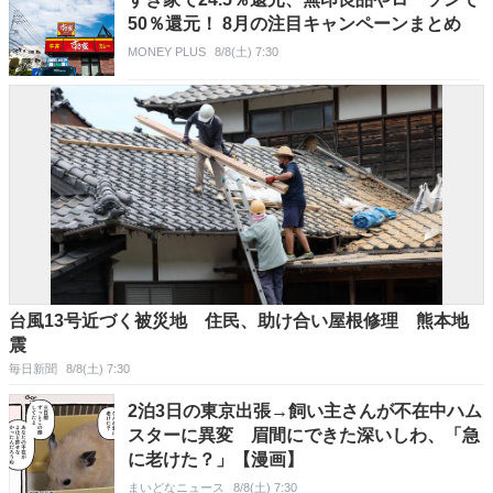
50％還元！ 8月の注目キャンペーンまとめ
MONEY PLUS
8/8(土) 7:30
台風13号近づく被災地 住民、助け合い屋根修理 熊本地
震
毎日新聞
8/8(土) 7:30
2泊3日の東京出張→飼い主さんが不在中ハム
スターに異変 眉間にできた深いしわ、「急
に老けた？」【漫画】
まいどなニュース
8/8(土) 7:30