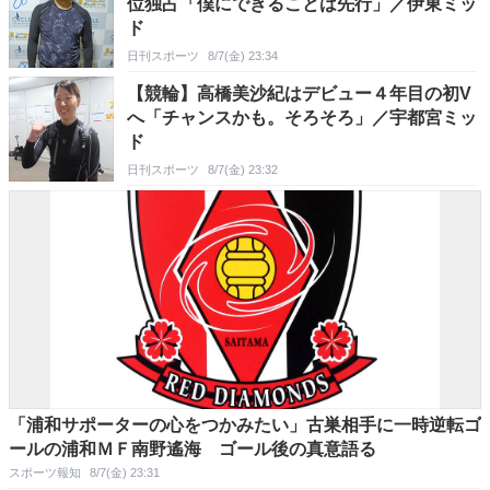
位独占「僕にできることは先行」／伊東ミッ
ド
日刊スポーツ
8/7(金) 23:34
【競輪】高橋美沙紀はデビュー４年目の初V
へ「チャンスかも。そろそろ」／宇都宮ミッ
ド
日刊スポーツ
8/7(金) 23:32
「浦和サポーターの心をつかみたい」古巣相手に一時逆転ゴ
ールの浦和ＭＦ南野遙海 ゴール後の真意語る
スポーツ報知
8/7(金) 23:31