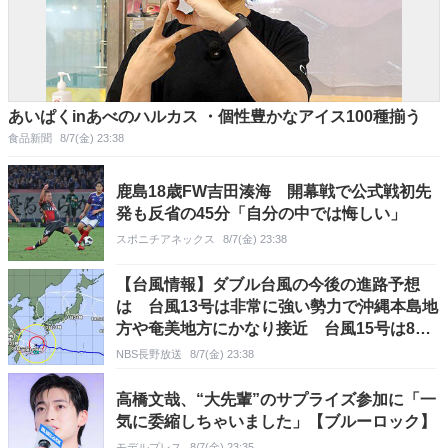
あいぱくinあべのハルカス ・個性豊かなアイス100種揃う
食品新聞
8/7(金) 23:38
鹿島18歳FW吉田湊海 開幕戦で公式戦初先
発も反省の45分「自分の中では悔しい」
スポニチアネックス
8/7(金) 23:38
【台風情報】ダブル台風の今後の進路予想
は 台風13号は非常に強い勢力で沖縄本島地
方や奄美地方にかなり接近 台風15号は8日
午後9時には日本の東に達する見通し
NBS長野放送
8/7(金) 23:38
高橋文哉、“大先輩”のサプライズ参加に「一
気に委縮しちゃいました」【ブルーロック】
モデルプレス
8/7(金) 23:35