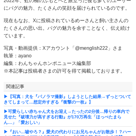
2022年、虹の橋のふもとへと旅立った後も多くのユーザー
にパグの魅力、たくさんの笑顔を届けられているのです。
現在もなお、Xに投稿されているめーさんと飼い主さんの
たくさんの思い出。パグの魅力を余すことなく、伝え続け
ています。
写真・動画提供：Xアカウント「@menglish222」さま
執筆：ayano
編集：わんちゃんホンポニュース編集部
※本記事は投稿者さまの許可を得て掲載しております。
関連記事
▶【写真：犬を『パノラマ撮影』しようとした結果→ずっとついて
きてしまって…想定外すぎる『衝撃の一枚』】
▶可愛らしい赤ちゃん犬をお迎え→たったの2分後…帰りの車内で
見せた『破壊力が高すぎる行動』が170万再生「ほっぺたまら
ん…」「愛おしい」
▶『おい…嘘やろ？』愛犬の代わりにお兄ちゃんがお散歩！？ハー