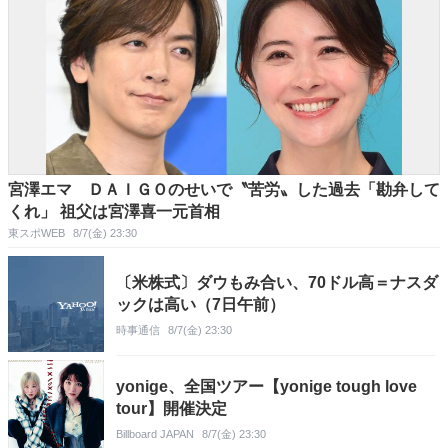
宮澤エマ ＤＡＩＧＯのせいで〝苦労〟した過去「勘弁して
くれ」 祖父は宮澤喜一元首相
東スポWEB
8/7(金) 23:30
〔米株式〕ダウもみ合い、70ドル高＝ナスダ
ックは高い（7日午前）
時事通信
8/7(金) 23:30
yonige、全国ツアー【yonige tough love
tour】開催決定
Billboard JAPAN
8/7(金) 23:30