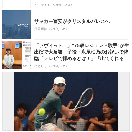
インサイド
8/7(金) 23:30
サッカー冨安がクリスタルパレスへ
共同通信
8/7(金) 23:30
「ラヴィット！」“75歳レジェンド歌手”が生
出演で大反響 子役・永尾柚乃のお祝いで降
臨「テレビで拝めるとは！」「出てくれるん
だ!?」
ねとらぼ
8/7(金) 23:30