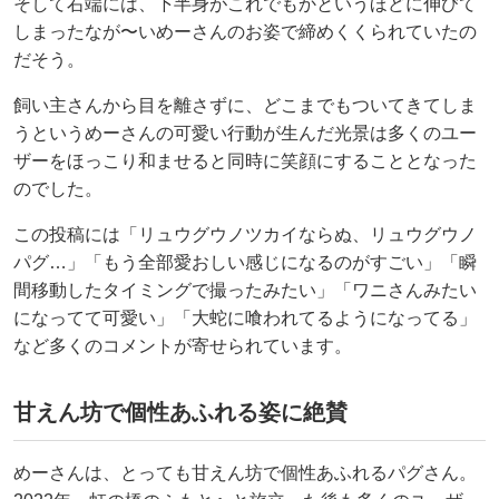
そして右端には、下半身がこれでもかというほどに伸びて
しまったなが〜いめーさんのお姿で締めくくられていたの
だそう。
飼い主さんから目を離さずに、どこまでもついてきてしま
うというめーさんの可愛い行動が生んだ光景は多くのユー
ザーをほっこり和ませると同時に笑顔にすることとなった
のでした。
この投稿には「リュウグウノツカイならぬ、リュウグウノ
パグ…」「もう全部愛おしい感じになるのがすごい」「瞬
間移動したタイミングで撮ったみたい」「ワニさんみたい
になってて可愛い」「大蛇に喰われてるようになってる」
など多くのコメントが寄せられています。
甘えん坊で個性あふれる姿に絶賛
めーさんは、とっても甘えん坊で個性あふれるパグさん。