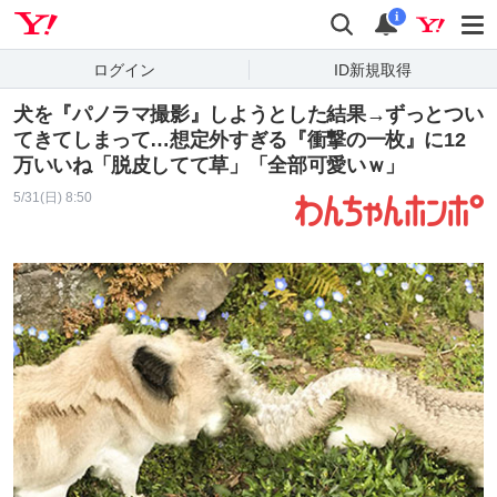
Yahoo! JAPAN
検索
通知
i
ログイン
ID新規取得
犬を『パノラマ撮影』しようとした結果→ずっとつい
てきてしまって…想定外すぎる『衝撃の一枚』に12
万いいね「脱皮してて草」「全部可愛いｗ」
5/31(日) 8:50