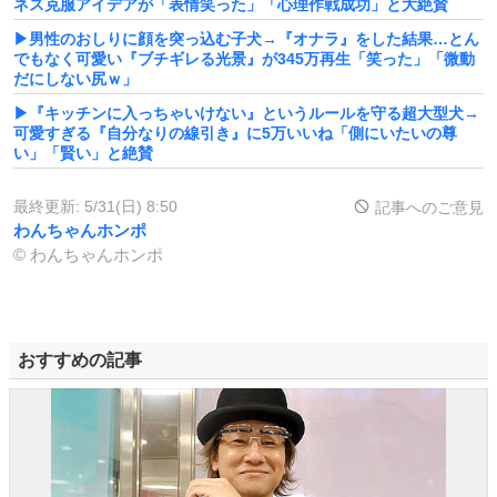
ネス克服アイデアが「表情笑った」「心理作戦成功」と大絶賛
▶男性のおしりに顔を突っ込む子犬→『オナラ』をした結果…とん
でもなく可愛い『ブチギレる光景』が345万再生「笑った」「微動
だにしない尻ｗ」
▶『キッチンに入っちゃいけない』というルールを守る超大型犬→
可愛すぎる『自分なりの線引き』に5万いいね「側にいたいの尊
い」「賢い」と絶賛
最終更新:
5/31(日) 8:50
記事へのご意見
わんちゃんホンポ
© わんちゃんホンポ
おすすめの記事