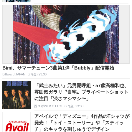
Bimi、サマーチューン3曲第1弾「Bubbly」配信開始
Billboard JAPAN
8/7(金) 23:30
「武士みたい」元男闘呼組・57歳高橋和也、
雰囲気ガラリ〝自宅〟プライベートショット
に注目「渋さマシマシ〜」
西スポWEB OTTO!
8/7(金) 23:30
アベイルで「ディズニー」4作品のTシャツが
発売！「トイ・ストーリー」や「スティッ
チ」のキャラを刺しゅうでデザイン