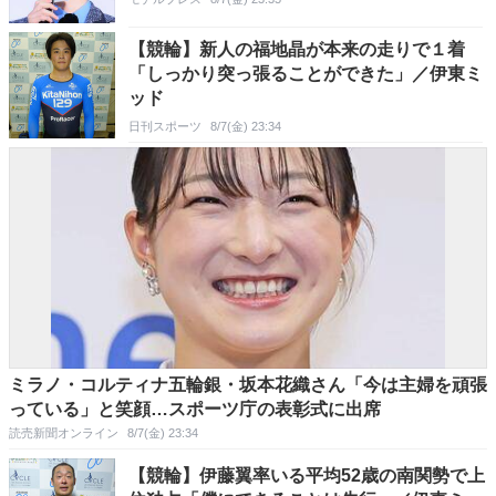
【競輪】新人の福地晶が本来の走りで１着
「しっかり突っ張ることができた」／伊東ミ
ッド
日刊スポーツ
8/7(金) 23:34
ミラノ・コルティナ五輪銀・坂本花織さん「今は主婦を頑張
っている」と笑顔…スポーツ庁の表彰式に出席
読売新聞オンライン
8/7(金) 23:34
【競輪】伊藤翼率いる平均52歳の南関勢で上