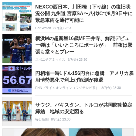
NEXCO西日本、川田橋（下り線）の復旧状
況公開 九州道 宮原SA〜八代ICで8月9日中に
緊急車両を通行可能に
Car Watch
8/7(金) 23:31
横浜Mの超新星16歳MF三井寺、鮮烈デビュ
ー弾は「いいところにボールが」 前夜は緊
張も堂々とプレー
スポニチアネックス
8/7(金) 23:30
円相場一時1ドル156円台に急騰 アメリカ雇
用情勢悪化で利上げ観測が後退
FNNプライムオンライン（フジテレビ系）
8/7(金) 23:30
サウジ、パキスタン、トルコが共同防衛協定
締結 地域の安定図る
毎日新聞
8/7(金) 23:30