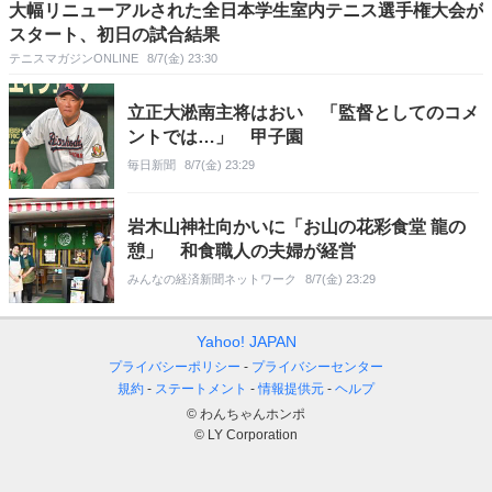
大幅リニューアルされた全日本学生室内テニス選手権大会が
スタート、初日の試合結果
テニスマガジンONLINE
8/7(金) 23:30
立正大淞南主将はおい 「監督としてのコメ
ントでは…」 甲子園
毎日新聞
8/7(金) 23:29
岩木山神社向かいに「お山の花彩食堂 龍の
憩」 和食職人の夫婦が経営
みんなの経済新聞ネットワーク
8/7(金) 23:29
Yahoo! JAPAN
プライバシーポリシー
プライバシーセンター
規約
ステートメント
情報提供元
ヘルプ
© わんちゃんホンポ
© LY Corporation