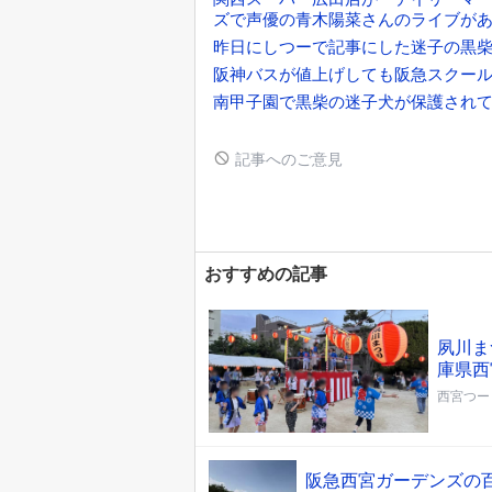
ズで声優の青木陽菜さんのライブが
昨日にしつーで記事にした迷子の黒
阪神バスが値上げしても阪急スクー
南甲子園で黒柴の迷子犬が保護され
記事へのご意見
おすすめの記事
夙川ま
庫県西
西宮つー
阪急西宮ガーデンズの百