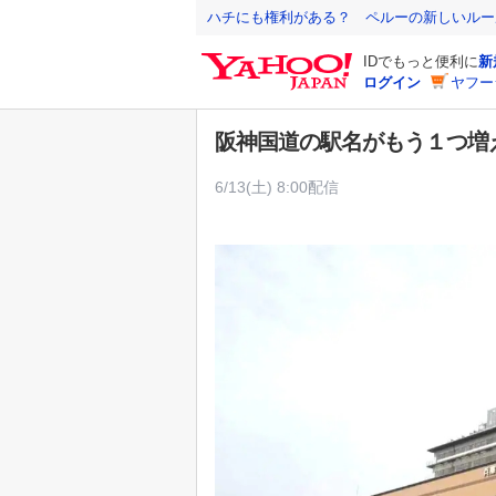
Y
ハチにも権利がある？ ペルーの新しいルー
a
IDでもっと便利に
新
h
ログイン
ヤフー
o
o
阪神国道の駅名がもう１つ増
!
J
6/13(土) 8:00配信
A
P
A
N