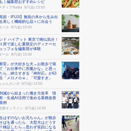
も｜編集部おすすめレシピ
ディアNadia
8/7(金) 15:00
苑前・IFUJI】無垢の木から生み出
る美しく機能的な品々に出会う
モール
8/7(金) 15:00
ンド ハイアット 東京で南仏気分！
ス席で楽しむ夏限定のディナーセ
ュッフェを編集部が体験
モール
8/7(金) 15:00
察官』が大好きな犬→お散歩で発
て『お仕事中に邪魔かな』と思っ
たら…紳士すぎる『神対応』が63
生「メロメロｗ」「可愛すぎ」
ちゃんホンポ
8/7(金) 14:50
削減から始まった働き方改革 情
有・生成AI活用で進める業務改善
践例
総務オンライン
8/7(金) 14:50
るはずのないお兄ちゃん』が散歩
そばを通ったら、大型犬はどうす
？検証したら→思わず笑顔になる