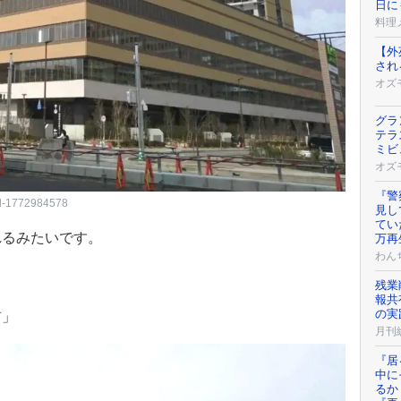
日に
料理メ
【外
され
オズ
グラ
テラ
ミビ
オズ
『警
d-1772984578
見し
てい
れるみたいです。
万再
わん
残業
報共
の実
前」
月刊
『居
中に
るか