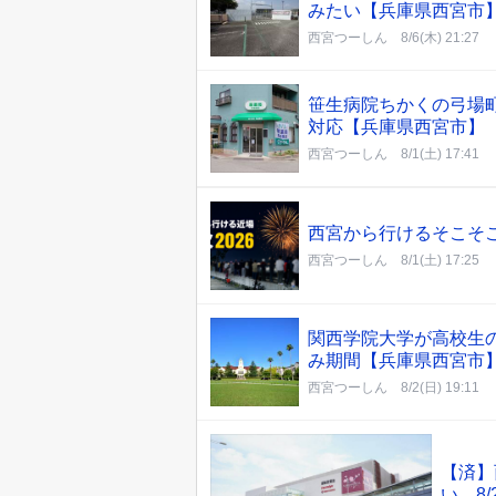
みたい【兵庫県西宮市
西宮つーしん
8/6(木) 21:27
笹生病院ちかくの弓場
対応【兵庫県西宮市】
西宮つーしん
8/1(土) 17:41
西宮から行けるそこそこ
西宮つーしん
8/1(土) 17:25
関西学院大学が高校生
み期間【兵庫県西宮市
西宮つーしん
8/2(日) 19:11
【済】
い。8