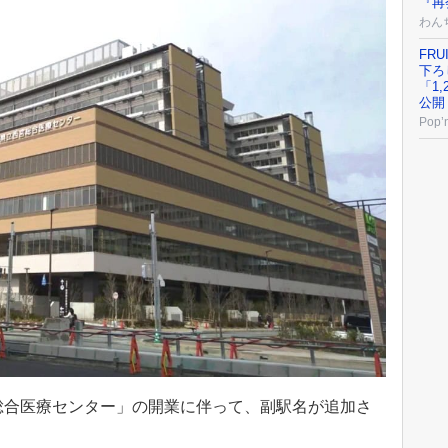
『再
わん
FRU
下ろ
「1
公開
Pop’n
総合医療センター」の開業に伴って、副駅名が追加さ