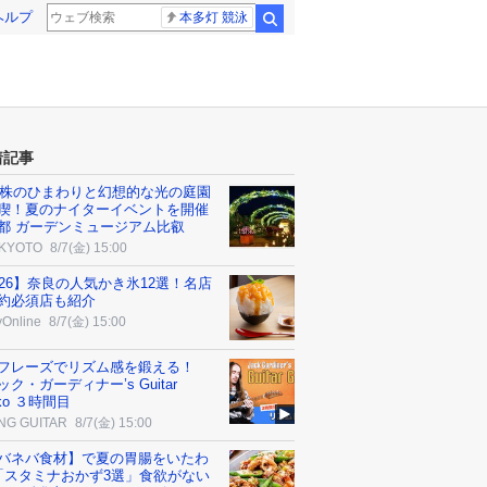
ヘルプ
本多灯 競泳
検索
着記事
00株のひまわりと幻想的な光の庭園
喫！夏のナイターイベントを開催
都 ガーデンミュージアム比叡
 KYOTO
8/7(金) 15:00
026】奈良の人気かき氷12選！名店
約必須店も紹介
yOnline
8/7(金) 15:00
フレーズでリズム感を鍛える！
ク・ガーディナー’s Guitar
ko ３時間目
NG GUITAR
8/7(金) 15:00
バネバ食材】で夏の胃腸をいたわ
「スタミナおかず3選」食欲がない