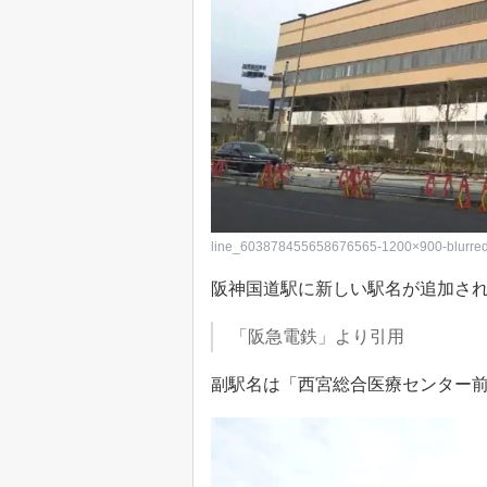
line_603878455658676565-1200×900-blurre
阪神国道駅に新しい駅名が追加さ
「阪急電鉄」より引用
副駅名は「西宮総合医療センター