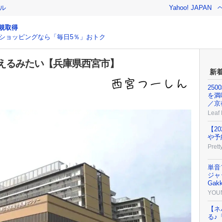
ル
Yahoo! JAPAN
規取得
ショッピングなら「毎日5％」おトク
えるみたい【兵庫県西宮市】
新
25
を満
／京
Leaf
【2
や予
Prett
単音
ジャッ
Gak
YOU
【ネ
る♪