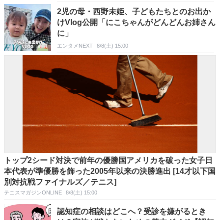
2児の母・西野未姫、子どもたちとのお出か
けVlog公開「にこちゃんがどんどんお姉さん
に」
エンタメNEXT
8/8(土) 15:00
トップ2シード対決で前年の優勝国アメリカを破った女子日
本代表が準優勝を飾った2005年以来の決勝進出 [14才以下国
別対抗戦ファイナルズ／テニス]
テニスマガジンONLINE
8/8(土) 15:00
認知症の相談はどこへ？受診を嫌がるとき