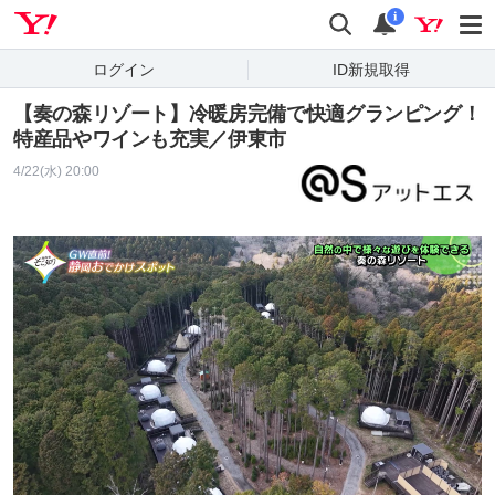
Yahoo! JAPAN
検索
通知
i
ログイン
ID新規取得
【奏の森リゾート】冷暖房完備で快適グランピング！
特産品やワインも充実／伊東市
4/22(水) 20:00