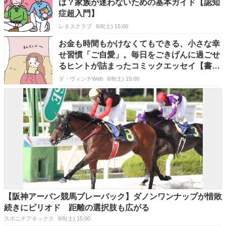
は？家族が迷わないための基本ガイド【認知
症超入門】
レタスクラブ
8/8(土) 15:00
お金も時間もかけなくてもできる、小さな幸
せ習慣「ご自愛」。毎日をごきげんに過ごせ
るヒントが詰まったコミックエッセイ【書
評】
ダ・ヴィンチWeb
8/8(土) 15:00
【阪神アーバン競馬プレーバック】ダノンワンナップが惜敗
続きにピリオド 距離の選択肢も広がる
スポニチアネックス
8/8(土) 15:00