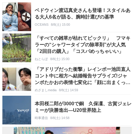
ベドウィン渡辺真史さんも登場！スタイルあ
る大人6名が語る、腕時計選びの基準
OCEANS
8/8(土) 15:00
「すべての雑草が枯れてビックリ」 フマキ
ラーの“シャワータイプの除草剤”が大人気
「2回目の購入」「コスパめっちゃいい」
ねとらぼ
8/8(土) 15:00
「アドリブだった衝撃」レインボー池田直人
コント中に相方へ結婚報告サプライズ!ジャ
ンボたかおの表情七変化に「顔に出まくって
て笑った」
めざましmedia
8/8(土) 14:59
本田桜二郎が3000で銅 久保凜、古賀ジェレ
ミーが決勝進出―U20世界陸上
時事通信
8/8(土) 14:58