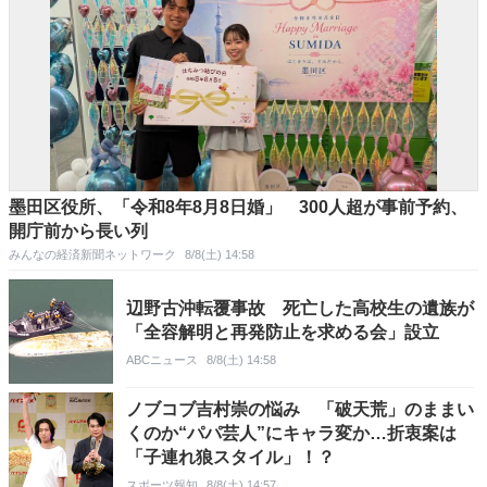
墨田区役所、「令和8年8月8日婚」 300人超が事前予約、
開庁前から長い列
みんなの経済新聞ネットワーク
8/8(土) 14:58
辺野古沖転覆事故 死亡した高校生の遺族が
「全容解明と再発防止を求める会」設立
ABCニュース
8/8(土) 14:58
ノブコブ吉村崇の悩み 「破天荒」のままい
くのか“パパ芸人”にキャラ変か…折衷案は
「子連れ狼スタイル」！？
スポーツ報知
8/8(土) 14:57