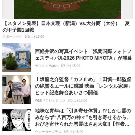
【スタメン発表】日本文理（新潟）vs.大分商（大分） 夏
の甲子園1回戦
スポーツナビ
8/8(土) 15:00
西軽井沢の写真イベント「浅間国際フォトフ
ェスティバル2026 PHOTO MIYOTA」が開幕
デジカメ Watch
8/8(土) 15:00
上坂龍之介監督「カメ止め」上田慎一郎監督
の絶賛＆エールに感謝 映画「レンタル家族」
ヒット記念舞台あいさつ開催
WEBザテレビジョン
8/8(土) 15:00
地味な青年は「引き寄せ体質」!?しかし霊の
みならず“八百万の神々”も引き寄せるから、
おびき寄せられた悪霊はさあ大変!!【作者に
聞く】
ウォーカープラス
8/8(土) 15:00