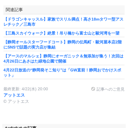
関連記事
【ドラゴンキャッスル】家族でスリル満点！高さ18mタワー型アス
レチック／三島市
【三島スカイウォーク】絶景！吊り橋から富士山と駿河湾を一望
【静岡オールスターフードコート】静岡の伝馬町・駿河屋本店2階
にSNSで話題の実力店が集結
【アースのマルシェ】静岡にオーガニック＆無添加が集う！次回は
4月26日にあさはた緑地公園で開催
4月22日放送の“静岡発そこ知り”は「GW直前！静岡おでかけスポ
ット」
最終更新:
4/22(水) 20:00
記事へのご意見
アットエス
© アットエス