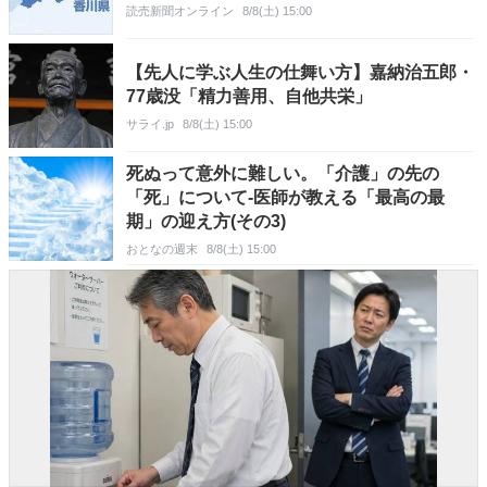
読売新聞オンライン
8/8(土) 15:00
【先人に学ぶ人生の仕舞い方】嘉納治五郎・
77歳没「精力善用、自他共栄」
サライ.jp
8/8(土) 15:00
死ぬって意外に難しい。「介護」の先の
「死」について-医師が教える「最高の最
期」の迎え方(その3)
おとなの週末
8/8(土) 15:00