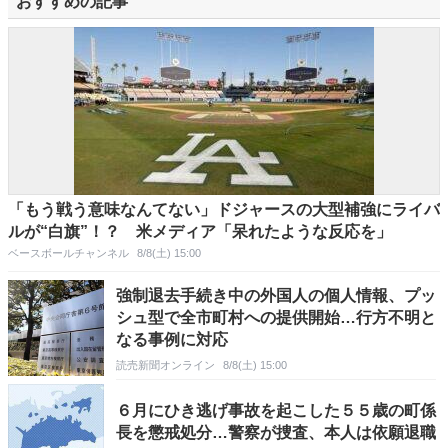
おすすめの記事
「もう戦う意味なんてない」ドジャースの大型補強にライバ
ルが“白旗”！？ 米メディア「呆れたような反応を」
ベースボールチャンネル
8/8(土) 15:00
強制退去手続き中の外国人の個人情報、プッ
シュ型で全市町村への提供開始…行方不明と
なる事例に対応
読売新聞オンライン
8/8(土) 15:00
６月にひき逃げ事故を起こした５５歳の町係
長を懲戒処分…警察が捜査、本人は依願退職