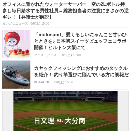
オフィスに置かれたウォーターサーバー 空の2Lボトル持
参し毎日給水する男性社員→総務担当者の注意にまさかの逆
ギレ！【弁護士が解説】
まいどなニュース
8/8(土) 15:00
「mofusand」愛くるしいにゃんこと甘いひ
とときを♪ 日本初スイーツビュッフェコラボ
開催！ヒルトン大阪にて
アニメ！アニメ！
8/8(土) 15:00
カヤックフィッシングにおすすめのタックル
を紹介！ 釣り竿選びに悩んでいる方に朗報だ
BE-PAL.NET
8/8(土) 15:00